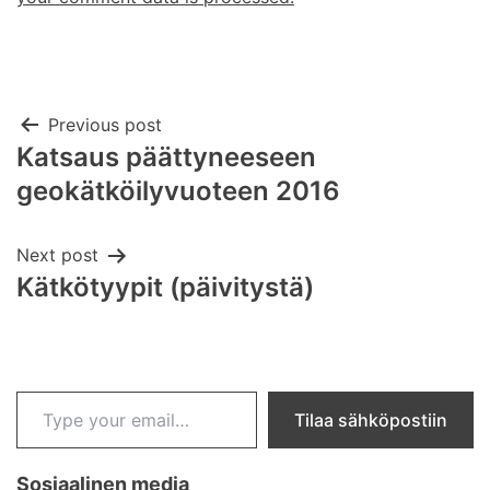
Post
Previous post
Katsaus päättyneeseen
navigation
geokätköilyvuoteen 2016
Next post
Kätkötyypit (päivitystä)
Type your email…
Tilaa sähköpostiin
Sosiaalinen media