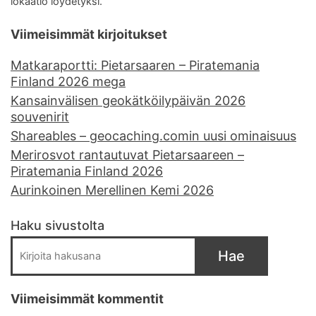
lokaatio löydetyksi.
Viimeisimmät kirjoitukset
Matkaraportti: Pietarsaaren – Piratemania
Finland 2026 mega
Kansainvälisen geokätköilypäivän 2026
souvenirit
Shareables – geocaching.comin uusi ominaisuus
Merirosvot rantautuvat Pietarsaareen –
Piratemania Finland 2026
Aurinkoinen Merellinen Kemi 2026
Haku sivustolta
Hae
Viimeisimmät kommentit