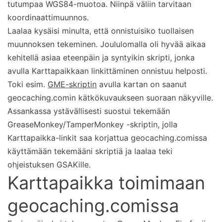
tutumpaa WGS84-muotoa. Niinpä väliin tarvitaan
koordinaattimuunnos.
Laalaa kysäisi minulta, että onnistuisiko tuollaisen
muunnoksen tekeminen. Joululomalla oli hyvää aikaa
kehitellä asiaa eteenpäin ja syntyikin skripti, jonka
avulla Karttapaikkaan linkittäminen onnistuu helposti.
Toki esim.
GME-skriptin
avulla kartan on saanut
geocaching.comin kätkökuvaukseen suoraan näkyville.
Assankassa ystävällisesti suostui tekemään
GreaseMonkey/TamperMonkey -skriptin, jolla
Karttapaikka-linkit saa korjattua geocaching.comissa
käyttämään tekemääni skriptiä ja laalaa teki
ohjeistuksen GSAKille.
Karttapaikka toimimaan
geocaching.comissa