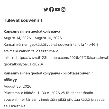
Twitter
Facebook
YouTube
Instagram
Tulevat souvenirit
Kansainvälinen geokätköilypäivä
August 14, 2026 – August 16, 2026
Kansainvälinen geokätköilypäivä souvenir tarjolla 14.–16.8.
etsimällä kätkön tai osallistumalla
miittiin. https://www.6123tampere.com/2026/07/28/kansainval
geokatkoilypaiva-2026/
Kansainvälinen geokätköilypäivä -piilottajasouvenir
päättyy
August 30, 2026
Piilottamalla kätkön 1.–30.8. 2026 välillä tienaat tämän
souvenirin eli tänään viimeistään pitää piilottaa kätkö ja saada
se julkaistuksi.