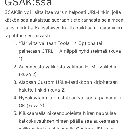
GSAK:ssa
GSAK:iin voi lisätä itse varsin helposti URL-linkin, jolla
kätkön saa aukaistua suoraan tietokannasta selaimeen
ja esimerkiksi Kansalaisen Karttapaikkaan. Lisääminen
tapahtuu seuraavasti:
Yläriviltä valitaan Tools –> Options tai
painetaan CTRL + A näppäinyhdistelmää (kuva
1)
Auenneesta valikosta valitaan HTML-välilehti
(kuva 2)
Alaosan Custom URLs-laatikkoon kirjoitetaan
haluttu linkki (kuva 2)
Hyväksytään ja poistutaan valikosta painamalla
OK (kuva 2)
Klikkaamalla oikeanpuoleista hiiren nappulaa
kätkökuvauksen nimen päällä saa aukeamaan
valikon, josta valitsemalla Custom URLs saa