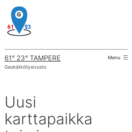
Skip
to
content
61° 23° TAMPERE
Menu
Geokätköilysivusto
Uusi
karttapaikka