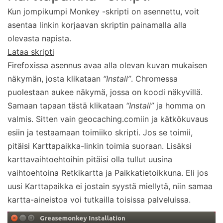
Kun jompikumpi Monkey -skripti on asennettu, voit
asentaa linkin korjaavan skriptin painamalla alla
olevasta napista.
Lataa skripti
Firefoxissa asennus avaa alla olevan kuvan mukaisen
näkymän, josta klikataan
“Install”
. Chromessa
puolestaan aukee näkymä, jossa on koodi näkyvillä.
Samaan tapaan tästä klikataan
“Install”
ja homma on
valmis. Sitten vain geocaching.comiin ja kätkökuvaus
esiin ja testaamaan toimiiko skripti. Jos se toimii,
pitäisi Karttapaikka-linkin toimia suoraan. Lisäksi
karttavaihtoehtoihin pitäisi olla tullut uusina
vaihtoehtoina Retkikartta ja Paikkatietoikkuna. Eli jos
uusi Karttapaikka ei jostain syystä miellytä, niin samaa
kartta-aineistoa voi tutkailla toisissa palveluissa.