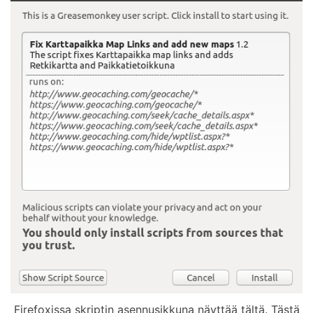
Firefoxissa skriptin asennusikkuna näyttää tältä. Tästä