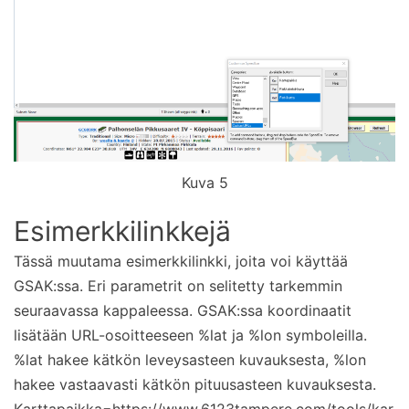
Kuva 5
Esimerkkilinkkejä
Tässä muutama esimerkkilinkki, joita voi käyttää
GSAK:ssa. Eri parametrit on selitetty tarkemmin
seuraavassa kappaleessa. GSAK:ssa koordinaatit
lisätään URL-osoitteeseen %lat ja %lon symboleilla.
%lat hakee kätkön leveysasteen kuvauksesta, %lon
hakee vastaavasti kätkön pituusasteen kuvauksesta.
Karttapaikka=
https://www.6123tampere.com/tools/kar