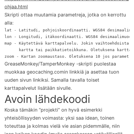
ohjaa.html
Skripti ottaa muutamia parametreja, jotka on kerrottu
alla:
lat - Latitudi, pohjoiskoordinaatti. WGS84 desimaalimuo
lon - Longitudi, itäkoordinaatti. WGS84 desimaalimuodos
map - Käytettävä karttapalvelu. Jokin vaihtoehdoista [
      kartta tai paikkatietoikkuna. Oletuksena karttap
zoom - Kartan zoomaustaso. Oletuksena 10 jos parametri
GreaseMonkey/TamperMonkey -skripti puolestaa
muokkaa geocaching.comin linkkiä ja asettaa tuon
uuden sivun linkiksi. Samalla tavalla toiset
karttapalvelut lisätään sivulle.
Avoin lähdekoodi
Koska tämäkin “projekti” on hyvä esimerkki
yhteisöllisyyden voimasta: yksi saa idean, toinen
toteuttaa ja kolmas vielä vie asian pidemmälle, niin
jaan kaiken koodin (myös assankassan ystävällisellä