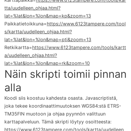
tta/uudelleen_ohjaa.html?
lat=%lat&lon=%lon&map=kp&zoom=13
Paikkatietoikkuna=
https://www.6123tampere.com/tool
s/kartta/uudelleen_ohjaa.html?
lat=%lat&lon=%lon&map=pti&zoom=13
Retkikartta=
https://www.6123tampere.com/tools/kartt
a/uudelleen_ohjaa.html?
lat=%lat&lon=%lon&map=rk&zoom=10
Näin skripti toimii pinnan
alla
Koodi siis koostuu kahdesta osasta. Javascriptistä,
joka tekee koordinaattimuutoksen WGS84:stä ETRS-
TM35FIN muotoon ja ohjaa pyynnön valittuun
karttapalveluun. Tämä skripti löytyy osoitteesta:
https://www.6123tampere.com/tools/kartta/uudelleen_