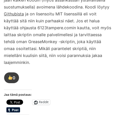
suostumuksella) avoimena lähdekoodina. Koodi löytyy
Githubista
ja on lisensoitu MIT lisenssillä eli voit
käyttää sitä niin kuin parhaaksi näet. Jos et halua
käyttää ohjausta 6123tampere.comin kautta, voit myös
laittaa skriptin omalle palvelimellesi ja tarvittaessa
tehdä oman GreaseMonkey -skriptin, joka käyttää
omaa osoitettasi. Mikäli parantelet skriptiä, niin
mielelläni kuulisin siitä, niin voisi parannuksia jakaa
laajemminkin.
0
Tykkää
tästä
kirjoituksesta
Jaa tämä postaus:
Reddit