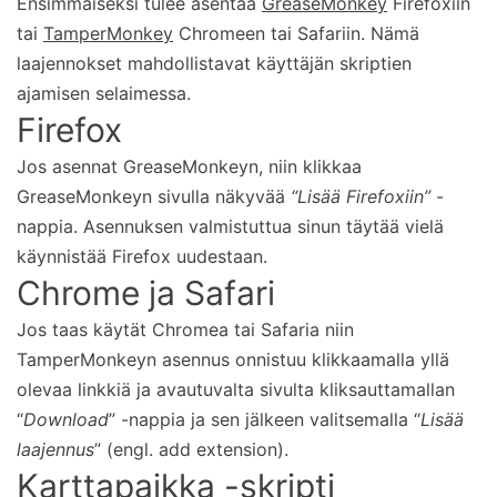
Ensimmäiseksi tulee asentaa
GreaseMonkey
Firefoxiin
tai
TamperMonkey
Chromeen tai Safariin. Nämä
laajennokset mahdollistavat käyttäjän skriptien
ajamisen selaimessa.
Firefox
Jos asennat GreaseMonkeyn, niin klikkaa
GreaseMonkeyn sivulla näkyvää
“Lisää Firefoxiin”
-
nappia. Asennuksen valmistuttua sinun täytää vielä
käynnistää Firefox uudestaan.
Chrome ja Safari
Jos taas käytät Chromea tai Safaria niin
TamperMonkeyn asennus onnistuu klikkaamalla yllä
olevaa linkkiä ja avautuvalta sivulta kliksauttamallan
“
Download
” -nappia ja sen jälkeen valitsemalla “
Lisää
laajennus
” (engl. add extension).
Karttapaikka -skripti