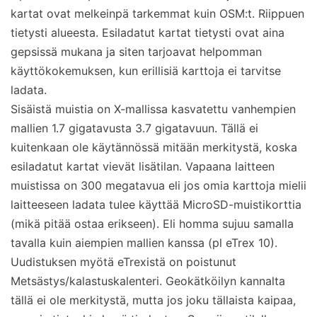
kartat ovat melkeinpä tarkemmat kuin OSM:t. Riippuen
tietysti alueesta. Esiladatut kartat tietysti ovat aina
gepsissä mukana ja siten tarjoavat helpomman
käyttökokemuksen, kun erillisiä karttoja ei tarvitse
ladata.
Sisäistä muistia on X-mallissa kasvatettu vanhempien
mallien 1.7 gigatavusta 3.7 gigatavuun. Tällä ei
kuitenkaan ole käytännössä mitään merkitystä, koska
esiladatut kartat vievät lisätilan. Vapaana laitteen
muistissa on 300 megatavua eli jos omia karttoja mielii
laitteeseen ladata tulee käyttää MicroSD-muistikorttia
(mikä pitää ostaa erikseen). Eli homma sujuu samalla
tavalla kuin aiempien mallien kanssa (pl eTrex 10).
Uudistuksen myötä eTrexistä on poistunut
Metsästys/kalastuskalenteri. Geokätköilyn kannalta
tällä ei ole merkitystä, mutta jos joku tällaista kaipaa,