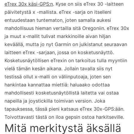
eTrex 30x käsi-GPS:n
. Kyse on siis eTrex 30 -laitteen
päivitetystä x -mallista. eTrex -sarja on itselleni
entuudestaan tuntematon, joten samalla aukesi
mahdollisuus hieman vertailla sitä Oregoniin. eTrex 30x
ja muut x-mallit tulivat markkinoille aivan hiljan
keväällä, mutta jo nyt Garmin on julkistanut seuraavan
laitteen eTrex -sarjaan, jossa on kosketusnäyttö.
Kosketusnäytöllisen eTrexin on tarkoitus tulla myyntiin
vielä tämän kesän aikana. Jollain tavalla siis nyt
testissä ollut x-malli on väliinputoaja, joten sen
hankintaa kannattaa miettiä: haluaako odottaa
mahdollisesti kosketusnäytöllistä laitetta vai ostaa
napeilla ja joystickilla toimivan version. Joka
tapauksessa, tässä pieni katsaus eTrex 30x-GPS:ään.
Toivottavasti tästä on iloa gepsin ostoa harkitseville.
Mitä merkitystä äksällä