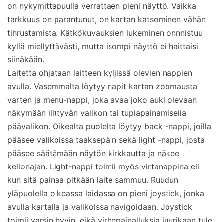
on nykymittapuulla verrattaen pieni näyttö. Vaikka
tarkkuus on parantunut, on kartan katsominen vähän
tihrustamista. Kätkökuvauksien lukeminen onnnistuu
kyllä miellyttävästi, mutta isompi näyttö ei haittaisi
siinäkään.
Laitetta ohjataan laitteen kyljissä olevien nappien
avulla. Vasemmalta löytyy napit kartan zoomausta
varten ja menu-nappi, joka avaa joko auki olevaan
näkymään liittyvän valikon tai tuplapainamisella
päävalikon. Oikealta puolelta löytyy back -nappi, joilla
pääsee valikoissa taaksepäin sekä light -nappi, josta
pääsee säätämään näytön kirkkautta ja näkee
kellonajan. Light-nappi toimii myös virtanappina eli
kun sitä painaa pitkään laite sammuu. Ruudun
yläpuolella oikeassa laidassa on pieni joystick, jonka
avulla kartalla ja valikoissa navigoidaan. Joystick
toimii varsin hyvin, eikä virhepainalluksia juurikaan tule.