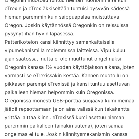
Oregonin muotoilu tuntuu hieman huonommalta kuin
eTrexin ja eTrex äkkiseltään tuntuisi pysyvän kädessä
hieman paremmin kuin saippuapalaa muistuttava
Oregon. Joskin käytännössä Oregonkin on reissuissa
pysynyt ihan hyvin lapasessa.
Patterikotelon kansi kiinnittyy samankaltaisella
vipumekanismilla molemmissa laitteissa. Vipu kuluu
ajan saatossa, mutta ei ole muuttunut ongelmaksi
Oregonin kanssa 1½ vuoden käyttöjakson aikana, joten
varmasti se eTrexissäkin kestää. Kannen muotoilu on
pikkasen parempi eTrexissä ja kansi tuntuu asettuvan
paikalleen hieman helpommin kuin Oregonissa.
Oregonissa monesti USB-porttia suojaava kumi meinaa
jäädä repsottamaan ja on aina välissä kun takakantta
yrittää laittaa kiinni. eTrexissä kumi asettuu hieman
paremmin paikalleen (ainakin uutena), joten samaa
ongelmaa ei tule. Joskin kiinnitysmekanismin kanssa