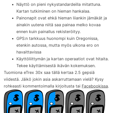
Näyttö on pieni nykystandardeilla mitattuna.
Kartan tutkiminen on hieman hankalaa.
Painonapit ovat ehkä hieman liiankin jämäkät ja
ainakin uutena niitä saa painaa melko kovaa
ennen kuin painallus rekisteröityy.
GPS:n tarkkuus huonompi kuin Oregonissa,
etenkin autossa, mutta myös ulkona ero on
havaittavissa
Käyttöliittymän ja kartan operaatiot ovat hitaita.
Tekee käyttämisestä ikävän kokemuksen.
Tuomiona eTrex 30x saa tällä kertaa 2.5 gepsiä
viidestä. Jäikö jokin asia askarruttamaan vielä? Kysy
rohkeasti kommentoimalla kirjoitusta tai
Facebookissa
.