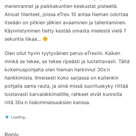
merenrannat ja paikkakuntien keskustat pisteellä.
Ainoat tilanteet, joissa eTrex 10 antaa hieman odottaa
itseään on pitkien jälkien avaaminen ja tallentaminen.
Käynnistyminen tietty kestää omasta mielestä vielä 7
sekuntia liikaa…
Olen ollut hyvin tyytyväinen perus-eTrexiin. Kaiken
minkä se tekee, se tekee ripeästi ja luotettavasti. Tältä
kokemuspohjalta olen hieman harkinnut 30x:n
hankkimista. Ilmeisesti koko sarjassa on kuitenkin
pohjalla sama rauta, ja siinä missä suorituskyky riittää
loistavasti karvalakkimallille, rahkeet eivät kunnolla
riitä 30x:n lisäominaisuuksien kanssa.
Loading...
Reply