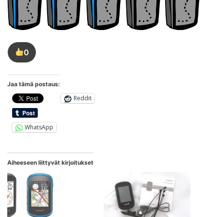
0
Tykkää
tästä
kirjoituksesta
Jaa tämä postaus:
Reddit
WhatsApp
Aiheeseen liittyvät kirjoitukset