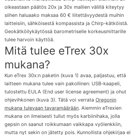
oikeastaan päätös 20x ja 30x mallien välillä kiteytyy
siihen haluaako maksaa 60 € liitettävyydestä muihin
laitteisiin, sähköisestä kompassista ja Chirp-kätköistä.
Geokätköilykäytössä barometriselle korkeusmittarille
tulee harvoin käyttöä.
Mitä tulee eTrex 30x
mukana?
Kun eTrex 30x:n paketin (kuva 1) avaa, paljastuu, että
laitteen mukana tulee vain pakollinen: USB-kaapeli,
tulostettu EULA (End user license agreement) ja ohut
ohjevihkonen (kuva 3). Tätä voi verrata
Oregonin
mukana tulevaan tavaramäärään
. Aiemmin eTrexien
mukana on ilmeisesti tullut myös karbiinihaka, jolla
gepsin on saanut roikkumaan vaikkapa vyölenkkiin,
mutta nyt sekin on jätetty pois. Kunnollista ohjekirjaa ei