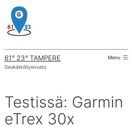
Skip
to
content
61° 23° TAMPERE
Menu
Geokätköilysivusto
Testissä: Garmin
eTrex 30x