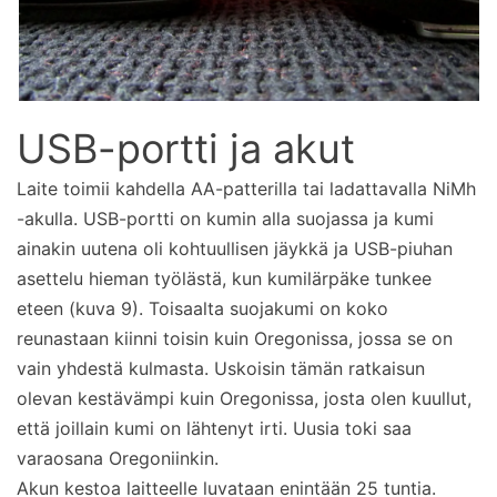
USB-portti ja akut
Laite toimii kahdella AA-patterilla tai ladattavalla NiMh
-akulla. USB-portti on kumin alla suojassa ja kumi
ainakin uutena oli kohtuullisen jäykkä ja USB-piuhan
asettelu hieman työlästä, kun kumilärpäke tunkee
eteen (kuva 9). Toisaalta suojakumi on koko
reunastaan kiinni toisin kuin Oregonissa, jossa se on
vain yhdestä kulmasta. Uskoisin tämän ratkaisun
olevan kestävämpi kuin Oregonissa, josta olen kuullut,
että joillain kumi on lähtenyt irti. Uusia toki saa
varaosana Oregoniinkin.
Akun kestoa laitteelle luvataan enintään 25 tuntia.