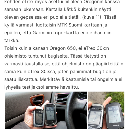
kohden eTrex myös asettui hiljaleen Oregonin kanssa
samaan lukemaan. Kartalla kätkö kuitenkin näytti
olevan gepseissä eri puolella tietä!! (kuva 11). Tässä
kyllä varmasti luottaisin MTK Suomi karttaan ja
epäilen, että Garminin topo-kartta ei ole ihan niin
tarkka.
Toisin kuin aikanaan Oregon 650, ei eTrex 30x:n
ohjelmisto tuntunut bugiselta. Tässä tietysti on
varmasti taustalla se, että ohjelmisto on pääpiirteittäin
sama kuin eTrex 30:ssä, joten pahimmat bugit on jo
saatu liiskattua. Merkittäviä kaatumisia tai ongelmia ei
lyhyellä testijaksollamme havaittu.