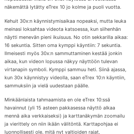
näkemättä lytätty eTrex 10 jo kolme ja puoli vuotta.
Kehuit 30x:n käynnistymisaikaa nopeaksi, mutta leuka
meinasi loksahtaa videota katsoessa, kun siihenhän
näytti menevän pieni ikuisuus. No otin sekkarilla aikaa:
16 sekuntia. Sitten oma kymppi käyntiin: 7 sekuntia.
Ilmeisesti myös 30x:n sammuttaminen kestää jonkin
aikaa, kun videon lopussa näkyy näyttöön tulevan
virtanapin symboli. Kymppi sammuu heti. Siinä ajassa,
kun 30x käynnistyy videolla, saan eTrex 10:n käyntiin,
sammuksiin ja vielä uudestaan päälle.
Minkäänlaista tahmaamista en ole eTrex 10:ssä
havainnut (yli 15 asteen pakkasessa näyttö alkaa
mennä aika verkkaiseksi) ja karttanäkymän zoomailu
ja vierittely on niin ikään välitöntä. Karttapohjaa ei
luonnollisesti ole, mitä nyt valtioiden rajat,