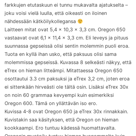
farkkujen etutaskuun ei tunnu mukavalta ajatukselta –
joku voisi vielä luulla, että oikeasti on iloinen
nähdessään kätköilykollegansa
Laitteen mitat ovat
5,4 x 10,3 x 3,3 cm. Oregon 650
vastaavat ovat
6,1 x 11,4 x 3,3 cm. Eli leveys ja pituus
suunnassa gepseissä olisi sentin molemmin puoli eroa.
Tuota en kyllä ihan usko, että paksuus olisi sama
molemmissa gepseissä. Kuvassa 8 selkeästi näkyy, että
eTrex on hieman litteämpi. Mitattaessa Oregon 650
osottautui 3.3 cm paksuksi ja eTrex 3,2 cm, joten eroa
ei sittenkään hirveästi ole tältä osin. Lisäksi eTrex 30x
on noin 60 grammaa kevyempi kuin esimerkiksi
Oregon 600. Tämä on yllättävän iso ero.
Kuvissa 4-8 ovat Oregon 650 ja eTrex 30x rinnakkain.
Kuvistakin saa käsityksen, että Oregon on hieman
kookkaampi. Ero tuntuu kädessä huomattavalta.