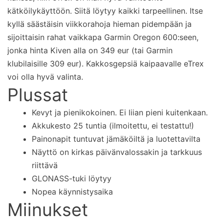
kätköilykäyttöön. Siitä löytyy kaikki tarpeellinen. Itse
kyllä säästäisin viikkorahoja hieman pidempään ja
sijoittaisin rahat vaikkapa Garmin Oregon 600:seen,
jonka hinta Kiven alla on 349 eur (tai Garmin
klubilaisille 309 eur). Kakkosgepsiä kaipaavalle eTrex
voi olla hyvä valinta.
Plussat
Kevyt ja pienikokoinen. Ei liian pieni kuitenkaan.
Akkukesto 25 tuntia (ilmoitettu, ei testattu!)
Painonapit tuntuvat jämäköiltä ja luotettavilta
Näyttö on kirkas päivänvalossakin ja tarkkuus
riittävä
GLONASS-tuki löytyy
Nopea käynnistysaika
Miinukset