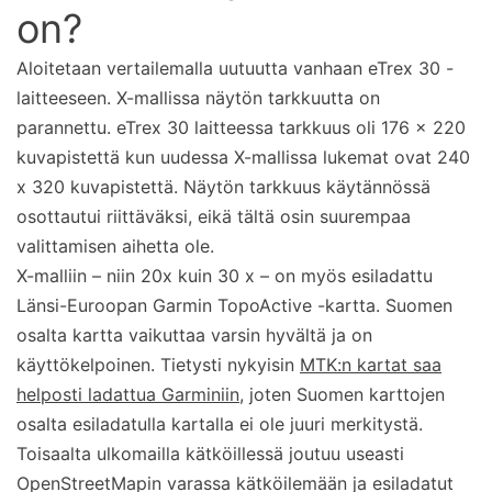
on?
Aloitetaan vertailemalla uutuutta vanhaan eTrex 30 -
laitteeseen. X-mallissa näytön tarkkuutta on
parannettu. eTrex 30 laitteessa tarkkuus oli 176 x 220
kuvapistettä kun uudessa X-mallissa lukemat ovat 240
x 320 kuvapistettä. Näytön tarkkuus käytännössä
osottautui riittäväksi, eikä tältä osin suurempaa
valittamisen aihetta ole.
X-malliin – niin 20x kuin 30 x – on myös esiladattu
Länsi-Euroopan Garmin TopoActive -kartta. Suomen
osalta kartta vaikuttaa varsin hyvältä ja on
käyttökelpoinen. Tietysti nykyisin
MTK:n kartat saa
helposti ladattua Garminiin
, joten Suomen karttojen
osalta esiladatulla kartalla ei ole juuri merkitystä.
Toisaalta ulkomailla kätköillessä joutuu useasti
OpenStreetMapin varassa kätköilemään ja esiladatut