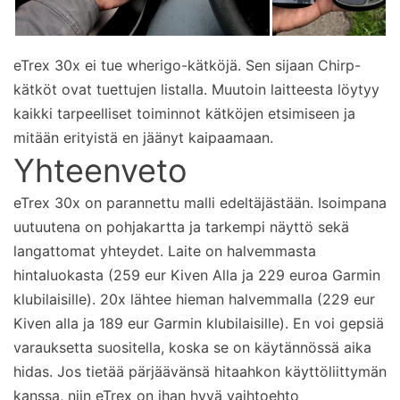
eTrex 30x ei tue wherigo-kätköjä. Sen sijaan Chirp-
kätköt ovat tuettujen listalla. Muutoin laitteesta löytyy
kaikki tarpeelliset toiminnot kätköjen etsimiseen ja
mitään erityistä en jäänyt kaipaamaan.
Yhteenveto
eTrex 30x on parannettu malli edeltäjästään. Isoimpana
uutuutena on pohjakartta ja tarkempi näyttö sekä
langattomat yhteydet. Laite on halvemmasta
hintaluokasta (259 eur Kiven Alla ja 229 euroa Garmin
klubilaisille). 20x lähtee hieman halvemmalla (229 eur
Kiven alla ja 189 eur Garmin klubilaisille). En voi gepsiä
varauksetta suositella, koska se on käytännössä aika
hidas. Jos tietää pärjäävänsä hitaahkon käyttöliittymän
kanssa, niin eTrex on ihan hyvä vaihtoehto