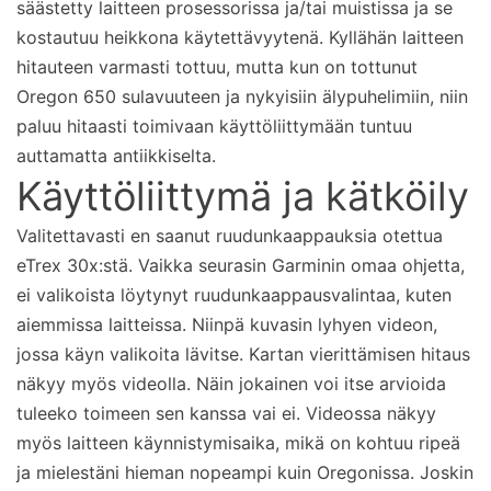
säästetty laitteen prosessorissa ja/tai muistissa ja se
kostautuu heikkona käytettävyytenä. Kyllähän laitteen
hitauteen varmasti tottuu, mutta kun on tottunut
Oregon 650 sulavuuteen ja nykyisiin älypuhelimiin, niin
paluu hitaasti toimivaan käyttöliittymään tuntuu
auttamatta antiikkiselta.
Käyttöliittymä ja kätköily
Valitettavasti en saanut ruudunkaappauksia otettua
eTrex 30x:stä. Vaikka seurasin Garminin omaa ohjetta,
ei valikoista löytynyt ruudunkaappausvalintaa, kuten
aiemmissa laitteissa. Niinpä kuvasin lyhyen videon,
jossa käyn valikoita lävitse. Kartan vierittämisen hitaus
näkyy myös videolla. Näin jokainen voi itse arvioida
tuleeko toimeen sen kanssa vai ei. Videossa näkyy
myös laitteen käynnistymisaika, mikä on kohtuu ripeä
ja mielestäni hieman nopeampi kuin Oregonissa. Joskin