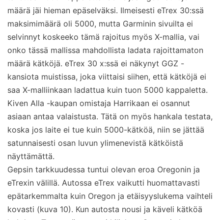
määrä jäi hieman epäselväksi. Ilmeisesti eTrex 30:ssä
maksimimäärä oli 5000, mutta Garminin sivuilta ei
selvinnyt koskeeko tämä rajoitus myös X-mallia, vai
onko tässä mallissa mahdollista ladata rajoittamaton
määrä kätköjä. eTrex 30 x:ssä ei näkynyt GGZ -
kansiota muistissa, joka viittaisi siihen, että kätköjä ei
saa X-malliinkaan ladattua kuin tuon 5000 kappaletta.
Kiven Alla -kaupan omistaja Harrikaan ei osannut
asiaan antaa valaistusta. Tätä on myös hankala testata,
koska jos laite ei tue kuin 5000-kätköä, niin se jättää
satunnaisesti osan luvun ylimenevistä kätköistä
näyttämättä.
Gepsin tarkkuudessa tuntui olevan eroa Oregonin ja
eTrexin välillä. Autossa eTrex vaikutti huomattavasti
epätarkemmalta kuin Oregon ja etäisyyslukema vaihteli
kovasti (kuva 10). Kun autosta nousi ja käveli kätköä