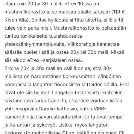
eläin kuin 20 tai 30 mallit. eTrex 10:ssä on
mustavalkonäyttö ja se maksaa päälle satasen (119 €
Kiven Alla). En itse kylläostaisi tätä laitetta, sillä siitä
tulee vain paha mieli. Mustavalkonäyttö jo pelkästään
tuntuu tunkkaiselta tuulahdukselta
yhdeksänkymmentäluvulta. Viikkorahoja kannattaa
säästää puolet lisää ja ostaa 20x tai 30x malli. Mikäli
siis aikoo eTrex -sarjalaisen ostaa.
Eroina 20x ja 30x mallien välillä on se, että 30x
mallissa on barometrinen korkeusmittari, sähköinen
kompassi ja langaton tiedonsiirto laitteiden välillä. Erot
eivät ole siis huimat. Langaton tiedonsiirto kuitenkin
käytännössä tarkoittaa sitä, että laite voidaan liittää
yhteensopiviin Garmin-laitteisiin, kuten VIRB-
kameroihin ja lisävarusteantureihin, joita ovat tempe-
jalka-anturi ja sykevyö. Lisäksi myös langaton
tiedonsiirto mahdollistaa Chirp-kätköjen etsinnän. Eli