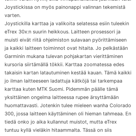
Joystickissa on myös painonappi valinnan tekemistä
varten.
Joystickilla karttaa ja valikoita selatessa esiin tuleekin
eTrex 30x:n suurin heikkous. Laitteen prosessori ja
muisti eivät riitä ohjelmiston sulavaan pyörittämiseen
ja kaikki laitteen toiminnot ovat hitaita. Jo pelkästään
Garminin mukana tulevan pohjakartan vierittäminen
kursoria siirtämällä tökkii. Karttaa zoomatessa edes
takaisin kartan latautuminen kestää kauan. Tämä kaikki
jo ilman laitteeseen ladattuja kätköjä tai tarkempaa
karttaa kuten MTK Suomi. Pidemmän päälle tämä
yksittäinen ongelma laitteessa rupee ärsyttämään
huomattavasti. Jotenkin tulee mieleen wanha Colorado
300, jossa laitteen käyttäminen oli hieman tahmeaa. En
tiedä onko jo aika kullannut muistot, mutta eTrex
tuntuu kyllä vieläkin hitaammalta. Tässä on siis