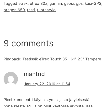
Tagged
etrex
,
etrex 30x
,
garmin
,
gepsi
,
gps
,
käsi-GPS
,
oregon 650
,
testi
,
tuotearvio
9 comments
Pingback:
Testissä: eTrex Touch 35 | 61° 23° Tampere
mantrid
January 22, 2016 at 11:54
Pieni kommentti käynnistymisajasta ja yleisestä
nopeudesta. Mulla on ollut käytössä arvostelussa