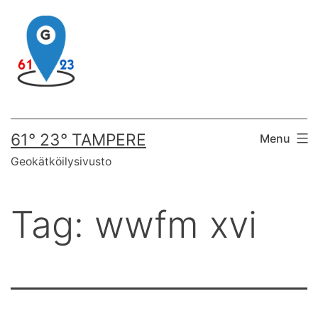
Skip
to
content
61° 23° TAMPERE
Menu
Geokätköilysivusto
Tag:
wwfm xvi