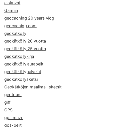
elokuvat
Garmin
geocaching 20 years vlog
geocaching.com
geokätköily
geokätköily 20 vuotta
geokätköily 25 vuotta
geokätköilykirja
geokätköilylautapelit
geokätköilypalvelut
geokätköilysketsi
Geokätköjen maailma -sketsit
geotours
giff
GPS
gps maze
gps-pelit