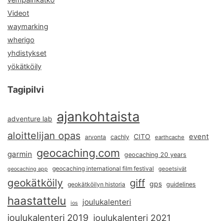
Videot
waymarking
wherigo
yhdistykset
yökätköily
Tagipilvi
ajankohtaista
adventure lab
aloittelijan opas
event
CITO
arvonta
cachly
earthcache
geocaching.com
garmin
geocaching 20 years
geocaching international film festival
geoetsivät
geocaching app
geokätköily
giff
gps
geokätköilyn historia
guidelines
haastattelu
joulukalenteri
ios
joulukalenteri 2019
joulukalenteri 2021