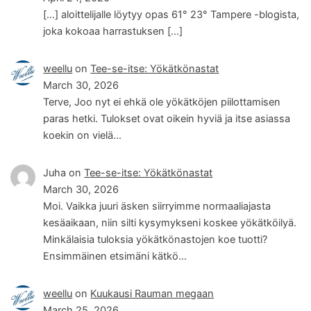
[…] aloittelijalle löytyy opas 61° 23° Tampere -blogista,
joka kokoaa harrastuksen […]
weellu
on
Tee-se-itse: Yökätkönastat
March 30, 2026
Terve, Joo nyt ei ehkä ole yökätköjen piilottamisen
paras hetki. Tulokset ovat oikein hyviä ja itse asiassa
koekin on vielä…
Juha
on
Tee-se-itse: Yökätkönastat
March 30, 2026
Moi. Vaikka juuri äsken siirryimme normaaliajasta
kesäaikaan, niin silti kysymykseni koskee yökätköilyä.
Minkälaisia tuloksia yökätkönastojen koe tuotti?
Ensimmäinen etsimäni kätkö…
weellu
on
Kuukausi Rauman megaan
March 25, 2026