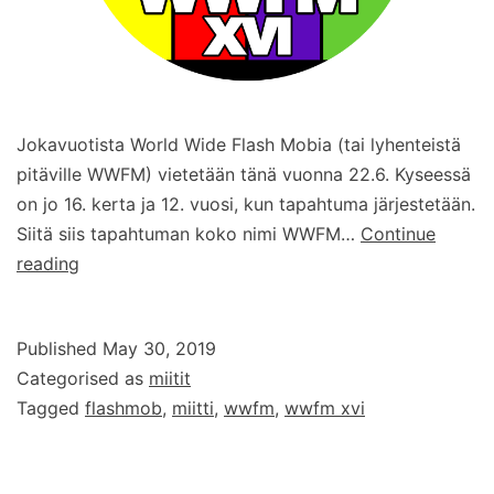
Jokavuotista World Wide Flash Mobia (tai lyhenteistä
pitäville WWFM) vietetään tänä vuonna 22.6. Kyseessä
on jo 16. kerta ja 12. vuosi, kun tapahtuma järjestetään.
Siitä siis tapahtuman koko nimi WWFM…
Continue
World
reading
Wide
Flash
Published
May 30, 2019
Mob
Categorised as
miitit
2019
Tagged
flashmob
,
miitti
,
wwfm
,
wwfm xvi
–
WWFM
XVI