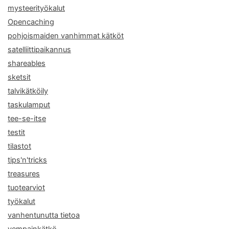
mysteerityökalut
Opencaching
pohjoismaiden vanhimmat kätköt
satelliittipaikannus
shareables
sketsit
talvikätköily
taskulamput
tee-se-itse
testit
tilastot
tips'n'tricks
treasures
tuotearviot
työkalut
vanhentunutta tietoa
vempainkätkö