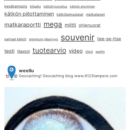
kesäkamppis
kilpailu
kätköilysovellus
kätkön etsiminen
kätkön piilottaminen
kätkötarkastajat
matkalaiset
mega
matkaraportti
miitti
ohjenuorat
souvenir
tee-se-itse
parhaat kätköt
premium-jäsenyys
tuotearvio
video
testi
tilastot
vlog
wwfm
weellu
Geocaching! Geocaching blog www.6123tampere.com