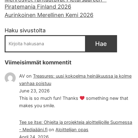
Piratemania Finland 2026
Aurinkoinen Merellinen Kemi 2026
Haku sivustolta
Hae
Viimeisimmät kommentit
AV
on
Treasures: uusi kokoelma heinäkuussa ja kolme
vanhaa poistuu
June 23, 2026
This is so much fun! Thanks
something new that
makes you smile.
Tee se itse: Ohjeita ja projekteja aloittelijoille Suomessa
- Mediaääni.fi
on
Aloittelijan opas
April 24, 2026