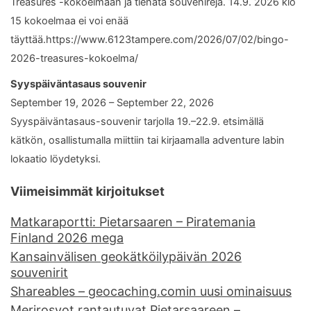
Treasures -kokoelmaan ja tienata souvenireja. 14.9. 2026 klo
15 kokoelmaa ei voi enää
täyttää.https://www.6123tampere.com/2026/07/02/bingo-
2026-treasures-kokoelma/
Syyspäiväntasaus souvenir
September 19, 2026 – September 22, 2026
Syyspäiväntasaus-souvenir tarjolla 19.–22.9. etsimällä
kätkön, osallistumalla miittiin tai kirjaamalla adventure labin
lokaatio löydetyksi.
Viimeisimmät kirjoitukset
Matkaraportti: Pietarsaaren – Piratemania
Finland 2026 mega
Kansainvälisen geokätköilypäivän 2026
souvenirit
Shareables – geocaching.comin uusi ominaisuus
Merirosvot rantautuvat Pietarsaareen –