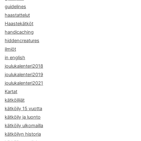
guidelines
haastattelut
Haastekätköt
handicaching
hiddencreatures
ilmiöt
in english
joulukalenteri2018
joulukalenteri2019
joulukalenteri2021
Kartat
kätköilijät
kätköily 15 vuotta
kätköily ja luonto
kätköily ulkomailla
kätköilyn historia