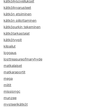
kätköilysovellukset
kätköilyvarusteet
kätkön etsiminen
kätkön piilottaminen
kätköpurkin tekeminen
kätkötarkastajat
kätkötyypit
kilpailut
loggaus
losttreasureofmaryhyde
matkalaiset
matkaraportit
mega
miitit
missiongc
munzee
mysteerikätköt