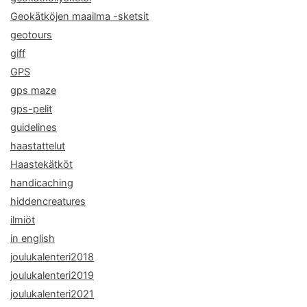
Geokätköjen maailma -sketsit
geotours
giff
GPS
gps maze
gps-pelit
guidelines
haastattelut
Haastekätköt
handicaching
hiddencreatures
ilmiöt
in english
joulukalenteri2018
joulukalenteri2019
joulukalenteri2021