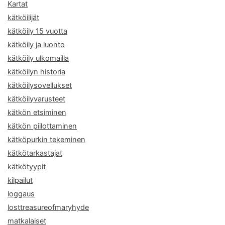
Kartat
kätköilijät
kätköily 15 vuotta
kätköily ja luonto
kätköily ulkomailla
kätköilyn historia
kätköilysovellukset
kätköilyvarusteet
kätkön etsiminen
kätkön piilottaminen
kätköpurkin tekeminen
kätkötarkastajat
kätkötyypit
kilpailut
loggaus
losttreasureofmaryhyde
matkalaiset