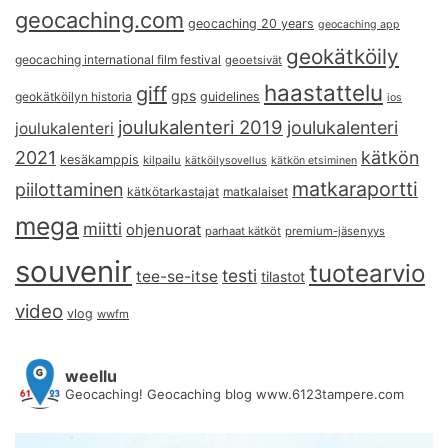
geocaching.com
geocaching 20 years
geocaching app
geokätköily
geocaching international film festival
geoetsivät
haastattelu
giff
gps
geokätköilyn historia
guidelines
ios
joulukalenteri 2019
joulukalenteri
joulukalenteri
2021
kätkön
kesäkamppis
kilpailu
kätköilysovellus
kätkön etsiminen
matkaraportti
piilottaminen
kätkötarkastajat
matkalaiset
mega
miitti
ohjenuorat
parhaat kätköt
premium-jäsenyys
souvenir
tuotearvio
testi
tee-se-itse
tilastot
video
vlog
wwfm
weellu
Geocaching! Geocaching blog www.6123tampere.com