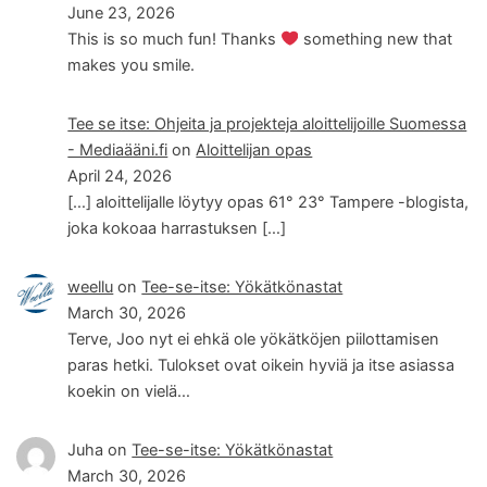
June 23, 2026
This is so much fun! Thanks
something new that
makes you smile.
Tee se itse: Ohjeita ja projekteja aloittelijoille Suomessa
- Mediaääni.fi
on
Aloittelijan opas
April 24, 2026
[…] aloittelijalle löytyy opas 61° 23° Tampere -blogista,
joka kokoaa harrastuksen […]
weellu
on
Tee-se-itse: Yökätkönastat
March 30, 2026
Terve, Joo nyt ei ehkä ole yökätköjen piilottamisen
paras hetki. Tulokset ovat oikein hyviä ja itse asiassa
koekin on vielä…
Juha
on
Tee-se-itse: Yökätkönastat
March 30, 2026