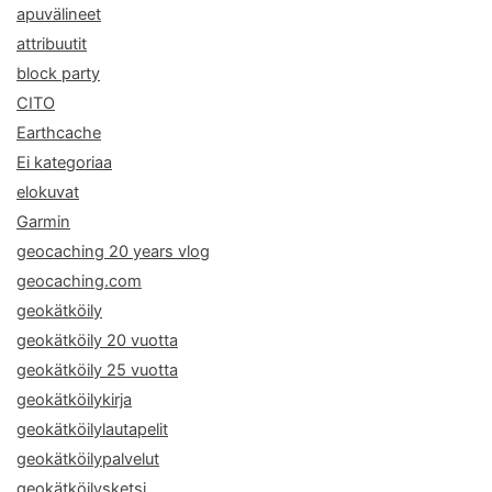
apuvälineet
attribuutit
block party
CITO
Earthcache
Ei kategoriaa
elokuvat
Garmin
geocaching 20 years vlog
geocaching.com
geokätköily
geokätköily 20 vuotta
geokätköily 25 vuotta
geokätköilykirja
geokätköilylautapelit
geokätköilypalvelut
geokätköilysketsi