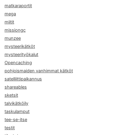
matkaraportit
mega
miitit
missiongc
munzee
mysteerikätköt
mysteerityökalut
Opencaching
pohjoismaiden vanhimmat kätköt
satelliittipaikannus
shareables
sketsit
talvikätköily
taskulamput
tee-se-itse
testit