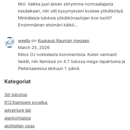
Moi. Vaikka juuri äsken siirryimme normaaliajasta
kesäaikaan, niin silti kysymykseni koskee yökätköilyä.
Minkälaisia tuloksia yökätkönastojen koe tuotti?
Ensimmäinen etsimäni kätkö…
weellu
on
Kuukausi Rauman megaan
March 25, 2026
Kiitos OJ nokkelasta kommentista. Kuten varmasti
tiedät, niin Kemissä on 4.7. tulossa mega-tapahtuma ja
Pietarsaaressa elokuun 1. päivä.
Kategoriat
3d-tulostus
6123tampere sovellus
adventure lab
ajankohtaista
aloittelijan opas