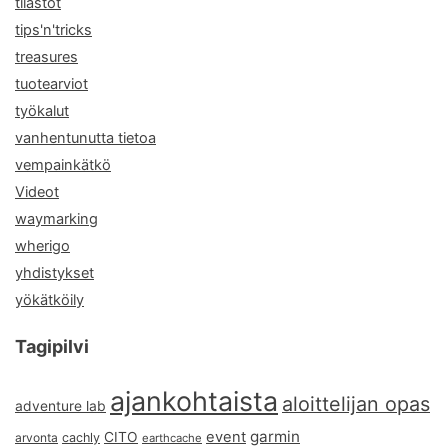
tilastot
tips'n'tricks
treasures
tuotearviot
työkalut
vanhentunutta tietoa
vempainkätkö
Videot
waymarking
wherigo
yhdistykset
yökätköily
Tagipilvi
ajankohtaista
aloittelijan opas
adventure lab
garmin
event
CITO
arvonta
cachly
earthcache