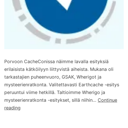
Porvoon CacheConissa näimme lavalla esityksiä
erilaisista kätköilyyn liittyvistä aiheista. Mukana oli
tarkastajien puheenvuoro, GSAK, Wherigot ja
mysteerienratkonta. Valitettavasti Earthcache -esitys
peruuntui viime hetkillä. Taltioimme Wherigo ja
mysteerienratkonta -esitykset, sillä niihin…
Continue
Porvoon
reading
CacheCon:
Wherigot