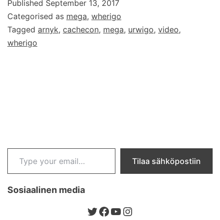
Published
September 13, 2017
–
Categorised as
mega
,
wherigo
Arnyk
Tagged
arnyk
,
cachecon
,
mega
,
urwigo
,
video
,
wherigo
Type your email…
Tilaa sähköpostiin
Sosiaalinen media
Twitter
Facebook
YouTube
Instagram