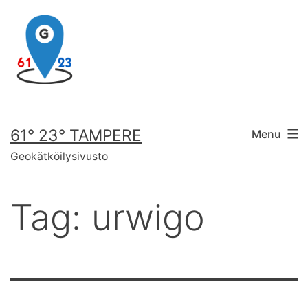
Skip
to
content
61° 23° TAMPERE
Menu
Geokätköilysivusto
Tag:
urwigo