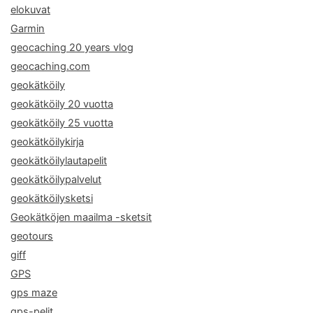
elokuvat
Garmin
geocaching 20 years vlog
geocaching.com
geokätköily
geokätköily 20 vuotta
geokätköily 25 vuotta
geokätköilykirja
geokätköilylautapelit
geokätköilypalvelut
geokätköilysketsi
Geokätköjen maailma -sketsit
geotours
giff
GPS
gps maze
gps-pelit