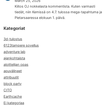
March 25, 2026
Kiitos OJ nokkelasta kommentista. Kuten varmasti
tiedät, niin Kemissä on 4.7. tulossa mega-tapahtuma ja
Pietarsaaressa elokuun 1. päivä.
Kategoriat
3d-tulostus
6123tampere sovellus
adventure lab
ajankohtaista
aloittelijan opas
apuvälineet
attribuutit
block party
CITO
Earthcache
Ei kategoriaa