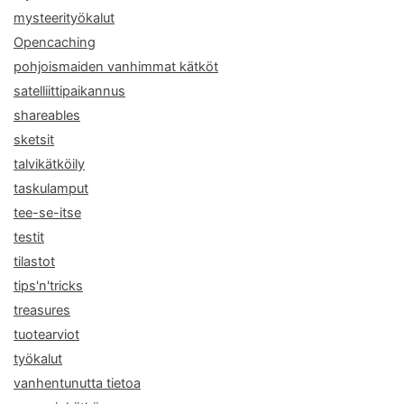
mysteerityökalut
Opencaching
pohjoismaiden vanhimmat kätköt
satelliittipaikannus
shareables
sketsit
talvikätköily
taskulamput
tee-se-itse
testit
tilastot
tips'n'tricks
treasures
tuotearviot
työkalut
vanhentunutta tietoa