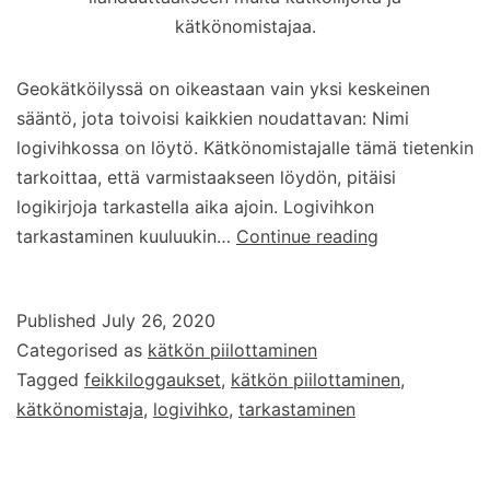
kätkönomistajaa.
Geokätköilyssä on oikeastaan vain yksi keskeinen
sääntö, jota toivoisi kaikkien noudattavan: Nimi
logivihkossa on löytö. Kätkönomistajalle tämä tietenkin
tarkoittaa, että varmistaakseen löydön, pitäisi
logikirjoja tarkastella aika ajoin. Logivihkon
Logivihkon
tarkastaminen kuuluukin…
Continue reading
tarkastamine
Published
July 26, 2020
Categorised as
kätkön piilottaminen
Tagged
feikkiloggaukset
,
kätkön piilottaminen
,
kätkönomistaja
,
logivihko
,
tarkastaminen