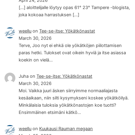
April 24, 2026
[…] aloittelijalle löytyy opas 61° 23° Tampere -blogista,
joka kokoaa harrastuksen […]
weellu
on
Tee-se-itse: Yökätkönastat
March 30, 2026
Terve, Joo nyt ei ehkä ole yökätköjen piilottamisen
paras hetki. Tulokset ovat oikein hyviä ja itse asiassa
koekin on vielä…
Juha
on
Tee-se-itse: Yökätkönastat
March 30, 2026
Moi. Vaikka juuri äsken siirryimme normaaliajasta
kesäaikaan, niin silti kysymykseni koskee yökätköilyä.
Minkälaisia tuloksia yökätkönastojen koe tuotti?
Ensimmäinen etsimäni kätkö…
weellu
on
Kuukausi Rauman megaan