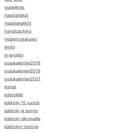
guidelines
haastattelut
Haastekätköt
handicaching
hiddencreatures
ilmiöt
in english
joulukalenteri2018
joulukalenteri2019
joulukalenteri2021
Kartat
kätköilijät
kätköily 15 vuotta
kätköily ja luonto
kätköily ulkomailla
kätköilyn historia