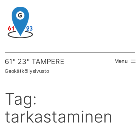
Skip
to
content
61° 23° TAMPERE
Menu
Geokätköilysivusto
Tag:
tarkastaminen