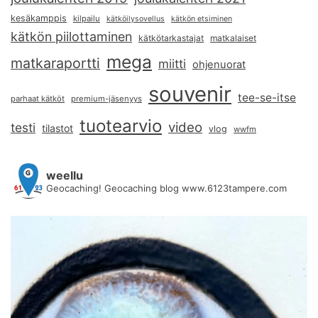
kesäkamppis
kilpailu
kätköilysovellus
kätkön etsiminen
kätkön piilottaminen
kätkötarkastajat
matkalaiset
mega
matkaraportti
miitti
ohjenuorat
souvenir
tee-se-itse
parhaat kätköt
premium-jäsenyys
tuotearvio
video
testi
tilastot
vlog
wwfm
weellu
Geocaching! Geocaching blog www.6123tampere.com