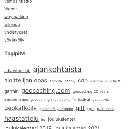
vempainkätkö
Videot
waymarking
wherigo
yhdistykset
yökätköily
Tagipilvi
ajankohtaista
adventure lab
aloittelijan opas
event
CITO
arvonta
cachly
earthcache
geocaching.com
garmin
geocaching 20 years
geocaching international film festival
geoetsivät
geocaching app
geokätköily
giff
gps
geokätköilyn historia
guidelines
haastattelu
joulukalenteri
ios
joulukalenteri 2019
joulukalenteri 2021