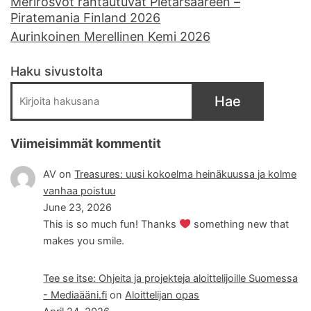
Merirosvot rantautuvat Pietarsaareen –
Piratemania Finland 2026
Aurinkoinen Merellinen Kemi 2026
Haku sivustolta
Hae
Viimeisimmät kommentit
AV
on
Treasures: uusi kokoelma heinäkuussa ja kolme
vanhaa poistuu
June 23, 2026
This is so much fun! Thanks
something new that
makes you smile.
Tee se itse: Ohjeita ja projekteja aloittelijoille Suomessa
- Mediaääni.fi
on
Aloittelijan opas