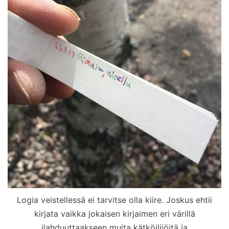
Logia veistellessä ei tarvitse olla kiire. Joskus ehtii
kirjata vaikka jokaisen kirjaimen eri värillä
ilahduuttaakseen muita kätköilijöitä ja