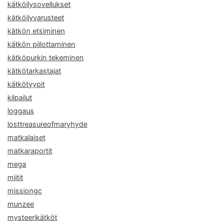
kätköilysovellukset
kätköilyvarusteet
kätkön etsiminen
kätkön piilottaminen
kätköpurkin tekeminen
kätkötarkastajat
kätkötyypit
kilpailut
loggaus
losttreasureofmaryhyde
matkalaiset
matkaraportit
mega
miitit
missiongc
munzee
mysteerikätköt