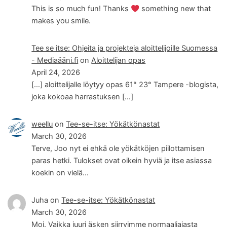
This is so much fun! Thanks
something new that
makes you smile.
Tee se itse: Ohjeita ja projekteja aloittelijoille Suomessa
- Mediaääni.fi
on
Aloittelijan opas
April 24, 2026
[…] aloittelijalle löytyy opas 61° 23° Tampere -blogista,
joka kokoaa harrastuksen […]
weellu
on
Tee-se-itse: Yökätkönastat
March 30, 2026
Terve, Joo nyt ei ehkä ole yökätköjen piilottamisen
paras hetki. Tulokset ovat oikein hyviä ja itse asiassa
koekin on vielä…
Juha
on
Tee-se-itse: Yökätkönastat
March 30, 2026
Moi. Vaikka juuri äsken siirryimme normaaliajasta