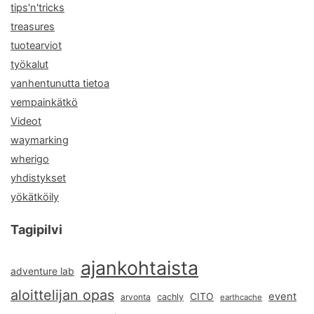
tips'n'tricks
treasures
tuotearviot
työkalut
vanhentunutta tietoa
vempainkätkö
Videot
waymarking
wherigo
yhdistykset
yökätköily
Tagipilvi
ajankohtaista
adventure lab
aloittelijan opas
event
CITO
arvonta
cachly
earthcache