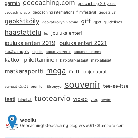
geocaching.com
garmin
geocaching 20 years
geocaching international film festival
geoetsivät
geocaching app
geokätköily
giff
gps
geokätköilyn historia
guidelines
haastattelu
joulukalenteri
ios
joulukalenteri 2019
joulukalenteri 2021
kesäkamppis
kilpailu
kätköilysovellus
kätkön etsiminen
kätkön piilottaminen
kätkötarkastajat
matkalaiset
mega
matkaraportti
miitti
ohjenuorat
souvenir
tee-se-itse
parhaat kätköt
premium-jäsenyys
tuotearvio
video
testi
tilastot
vlog
wwfm
weellu
Geocaching! Geocaching blog www.6123tampere.com