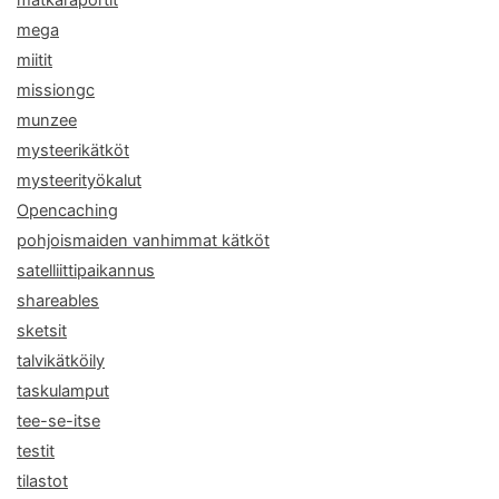
matkaraportit
mega
miitit
missiongc
munzee
mysteerikätköt
mysteerityökalut
Opencaching
pohjoismaiden vanhimmat kätköt
satelliittipaikannus
shareables
sketsit
talvikätköily
taskulamput
tee-se-itse
testit
tilastot