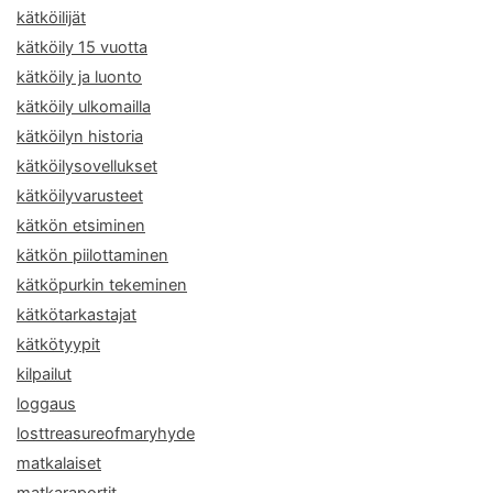
kätköilijät
kätköily 15 vuotta
kätköily ja luonto
kätköily ulkomailla
kätköilyn historia
kätköilysovellukset
kätköilyvarusteet
kätkön etsiminen
kätkön piilottaminen
kätköpurkin tekeminen
kätkötarkastajat
kätkötyypit
kilpailut
loggaus
losttreasureofmaryhyde
matkalaiset