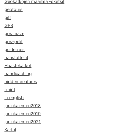
Geokätköjen maailma -sketsit
geotours
giff
GPS
gps maze
gps-pelit
guidelines
haastattelut
Haastekätköt
handicaching
hiddencreatures
ilmiöt
in english
joulukalenteri2018
joulukalenteri2019
joulukalenteri2021
Kartat