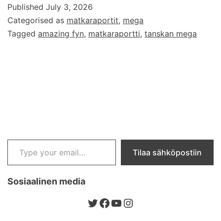
Published
July 3, 2026
aMAZing
Categorised as
matkaraportit
,
mega
Fyn
Tagged
amazing fyn
,
matkaraportti
,
tanskan mega
2026
Type your email…
Tilaa sähköpostiin
Sosiaalinen media
Twitter
Facebook
YouTube
Instagram