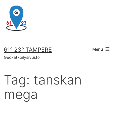
Skip
to
content
61° 23° TAMPERE
Menu
Geokätköilysivusto
Tag:
tanskan
mega