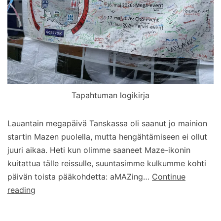
Tapahtuman logikirja
Lauantain megapäivä Tanskassa oli saanut jo mainion
startin Mazen puolella, mutta hengähtämiseen ei ollut
juuri aikaa. Heti kun olimme saaneet Maze-ikonin
kuitattua tälle reissulle, suuntasimme kulkumme kohti
päivän toista pääkohdetta: aMAZing…
Continue
Matkaraportti:
reading
Tanskan
Mega