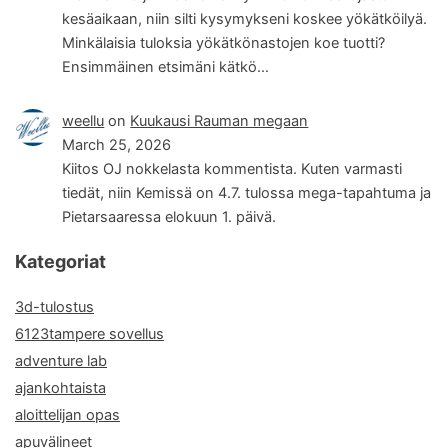
kesäaikaan, niin silti kysymykseni koskee yökätköilyä.
Minkälaisia tuloksia yökätkönastojen koe tuotti?
Ensimmäinen etsimäni kätkö…
weellu
on
Kuukausi Rauman megaan
March 25, 2026
Kiitos OJ nokkelasta kommentista. Kuten varmasti
tiedät, niin Kemissä on 4.7. tulossa mega-tapahtuma ja
Pietarsaaressa elokuun 1. päivä.
Kategoriat
3d-tulostus
6123tampere sovellus
adventure lab
ajankohtaista
aloittelijan opas
apuvälineet