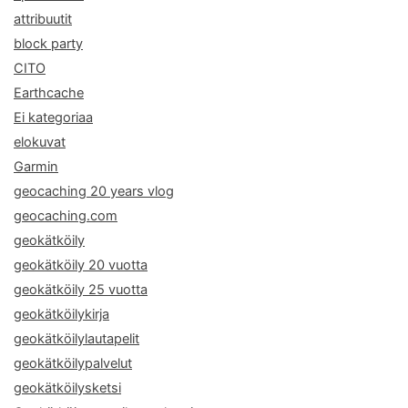
attribuutit
block party
CITO
Earthcache
Ei kategoriaa
elokuvat
Garmin
geocaching 20 years vlog
geocaching.com
geokätköily
geokätköily 20 vuotta
geokätköily 25 vuotta
geokätköilykirja
geokätköilylautapelit
geokätköilypalvelut
geokätköilysketsi