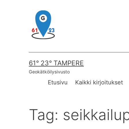
Skip
to
content
61° 23° TAMPERE
Geokätköilysivusto
Etusivu
Kaikki kirjoitukset
Tag:
seikkailu