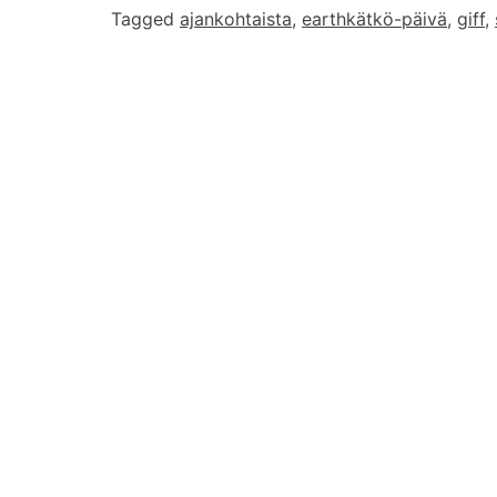
Tagged
ajankohtaista
,
earthkätkö-päivä
,
giff
,