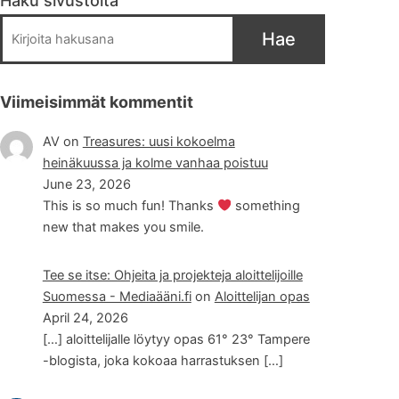
Haku sivustolta
Hae
Viimeisimmät kommentit
AV
on
Treasures: uusi kokoelma
heinäkuussa ja kolme vanhaa poistuu
June 23, 2026
This is so much fun! Thanks
something
new that makes you smile.
Tee se itse: Ohjeita ja projekteja aloittelijoille
Suomessa - Mediaääni.fi
on
Aloittelijan opas
April 24, 2026
[…] aloittelijalle löytyy opas 61° 23° Tampere
-blogista, joka kokoaa harrastuksen […]