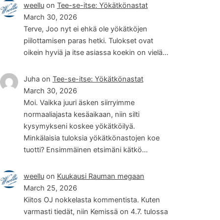
weellu
on
Tee-se-itse: Yökätkönastat
March 30, 2026
Terve, Joo nyt ei ehkä ole yökätköjen
piilottamisen paras hetki. Tulokset ovat
oikein hyviä ja itse asiassa koekin on vielä…
Juha
on
Tee-se-itse: Yökätkönastat
March 30, 2026
Moi. Vaikka juuri äsken siirryimme
normaaliajasta kesäaikaan, niin silti
kysymykseni koskee yökätköilyä.
Minkälaisia tuloksia yökätkönastojen koe
tuotti? Ensimmäinen etsimäni kätkö…
weellu
on
Kuukausi Rauman megaan
March 25, 2026
Kiitos OJ nokkelasta kommentista. Kuten
varmasti tiedät, niin Kemissä on 4.7. tulossa