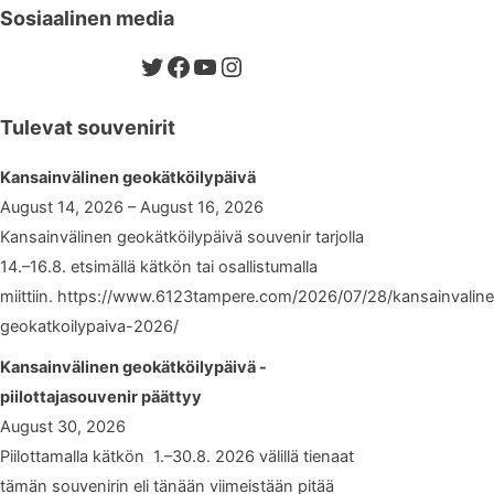
Sosiaalinen media
Twitter
Facebook
YouTube
Instagram
Tulevat souvenirit
Kansainvälinen geokätköilypäivä
August 14, 2026 – August 16, 2026
Kansainvälinen geokätköilypäivä souvenir tarjolla
14.–16.8. etsimällä kätkön tai osallistumalla
miittiin. https://www.6123tampere.com/2026/07/28/kansainvalin
geokatkoilypaiva-2026/
Kansainvälinen geokätköilypäivä -
piilottajasouvenir päättyy
August 30, 2026
Piilottamalla kätkön 1.–30.8. 2026 välillä tienaat
tämän souvenirin eli tänään viimeistään pitää