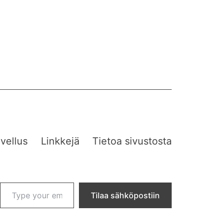
vellus
Linkkejä
Tietoa sivustosta
Type your email…
Tilaa sähköpostiin