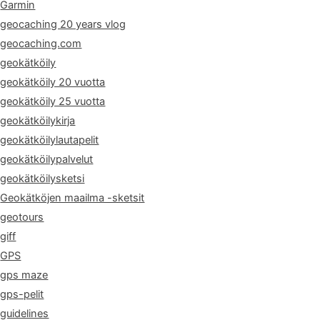
Garmin
geocaching 20 years vlog
geocaching.com
geokätköily
geokätköily 20 vuotta
geokätköily 25 vuotta
geokätköilykirja
geokätköilylautapelit
geokätköilypalvelut
geokätköilysketsi
Geokätköjen maailma -sketsit
geotours
giff
GPS
gps maze
gps-pelit
guidelines