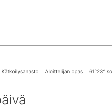
Kätköilysanasto
Aloittelijan opas
61°23° so
päivä