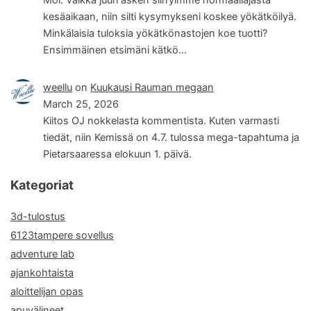
kesäaikaan, niin silti kysymykseni koskee yökätköilyä.
Minkälaisia tuloksia yökätkönastojen koe tuotti?
Ensimmäinen etsimäni kätkö…
weellu
on
Kuukausi Rauman megaan
March 25, 2026
Kiitos OJ nokkelasta kommentista. Kuten varmasti
tiedät, niin Kemissä on 4.7. tulossa mega-tapahtuma ja
Pietarsaaressa elokuun 1. päivä.
Kategoriat
3d-tulostus
6123tampere sovellus
adventure lab
ajankohtaista
aloittelijan opas
apuvälineet