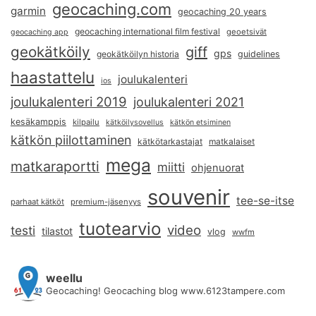
geocaching.com
garmin
geocaching 20 years
geocaching international film festival
geoetsivät
geocaching app
geokätköily
giff
gps
geokätköilyn historia
guidelines
haastattelu
joulukalenteri
ios
joulukalenteri 2019
joulukalenteri 2021
kesäkamppis
kilpailu
kätköilysovellus
kätkön etsiminen
kätkön piilottaminen
kätkötarkastajat
matkalaiset
mega
matkaraportti
miitti
ohjenuorat
souvenir
tee-se-itse
parhaat kätköt
premium-jäsenyys
tuotearvio
video
testi
tilastot
vlog
wwfm
weellu
Geocaching! Geocaching blog www.6123tampere.com