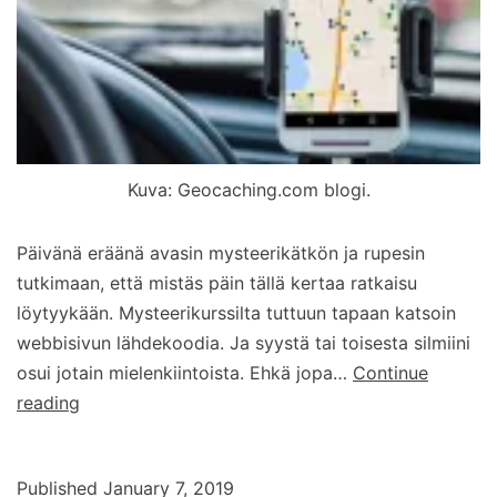
Kuva: Geocaching.com blogi.
Päivänä eräänä avasin mysteerikätkön ja rupesin
tutkimaan, että mistäs päin tällä kertaa ratkaisu
löytyykään. Mysteerikurssilta tuttuun tapaan katsoin
webbisivun lähdekoodia. Ja syystä tai toisesta silmiini
osui jotain mielenkiintoista. Ehkä jopa…
Continue
Onko
reading
geocaching.comiin
tulossa
Published
January 7, 2019
kätköjen