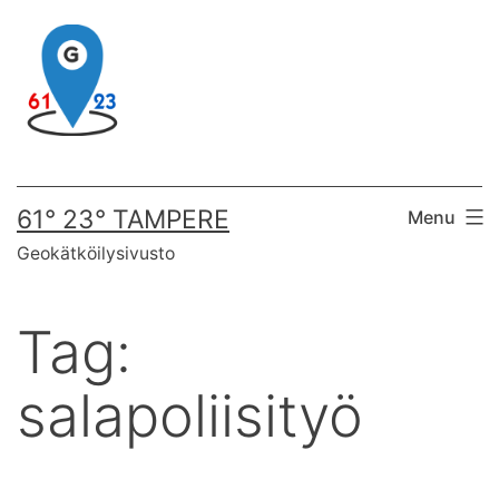
Skip
to
content
61° 23° TAMPERE
Menu
Geokätköilysivusto
Tag:
salapoliisityö