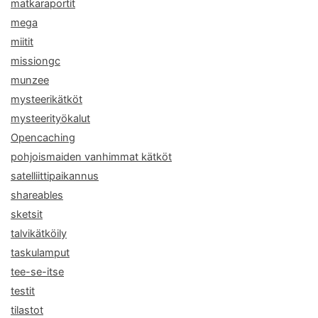
matkaraportit
mega
miitit
missiongc
munzee
mysteerikätköt
mysteerityökalut
Opencaching
pohjoismaiden vanhimmat kätköt
satelliittipaikannus
shareables
sketsit
talvikätköily
taskulamput
tee-se-itse
testit
tilastot