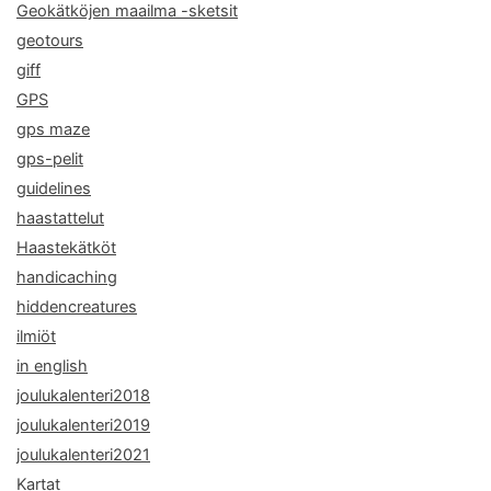
Geokätköjen maailma -sketsit
geotours
giff
GPS
gps maze
gps-pelit
guidelines
haastattelut
Haastekätköt
handicaching
hiddencreatures
ilmiöt
in english
joulukalenteri2018
joulukalenteri2019
joulukalenteri2021
Kartat