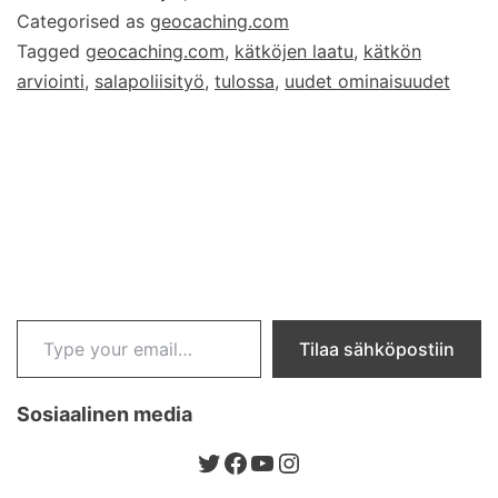
Categorised as
geocaching.com
arvostelutoiminnallisuus?
Tagged
geocaching.com
,
kätköjen laatu
,
kätkön
arviointi
,
salapoliisityö
,
tulossa
,
uudet ominaisuudet
Type your email…
Tilaa sähköpostiin
Sosiaalinen media
Twitter
Facebook
YouTube
Instagram