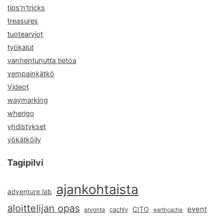
tips'n'tricks
treasures
tuotearviot
työkalut
vanhentunutta tietoa
vempainkätkö
Videot
waymarking
wherigo
yhdistykset
yökätköily
Tagipilvi
ajankohtaista
adventure lab
aloittelijan opas
event
CITO
arvonta
cachly
earthcache