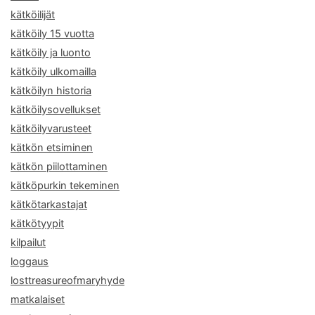
kätköilijät
kätköily 15 vuotta
kätköily ja luonto
kätköily ulkomailla
kätköilyn historia
kätköilysovellukset
kätköilyvarusteet
kätkön etsiminen
kätkön piilottaminen
kätköpurkin tekeminen
kätkötarkastajat
kätkötyypit
kilpailut
loggaus
losttreasureofmaryhyde
matkalaiset