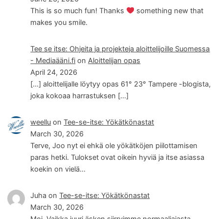
This is so much fun! Thanks
something new that
makes you smile.
Tee se itse: Ohjeita ja projekteja aloittelijoille Suomessa
- Mediaääni.fi
on
Aloittelijan opas
April 24, 2026
[…] aloittelijalle löytyy opas 61° 23° Tampere -blogista,
joka kokoaa harrastuksen […]
weellu
on
Tee-se-itse: Yökätkönastat
March 30, 2026
Terve, Joo nyt ei ehkä ole yökätköjen piilottamisen
paras hetki. Tulokset ovat oikein hyviä ja itse asiassa
koekin on vielä…
Juha
on
Tee-se-itse: Yökätkönastat
March 30, 2026
Moi. Vaikka juuri äsken siirryimme normaaliajasta