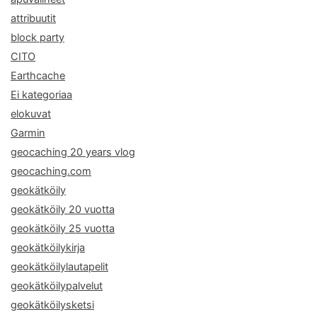
attribuutit
block party
CITO
Earthcache
Ei kategoriaa
elokuvat
Garmin
geocaching 20 years vlog
geocaching.com
geokätköily
geokätköily 20 vuotta
geokätköily 25 vuotta
geokätköilykirja
geokätköilylautapelit
geokätköilypalvelut
geokätköilysketsi