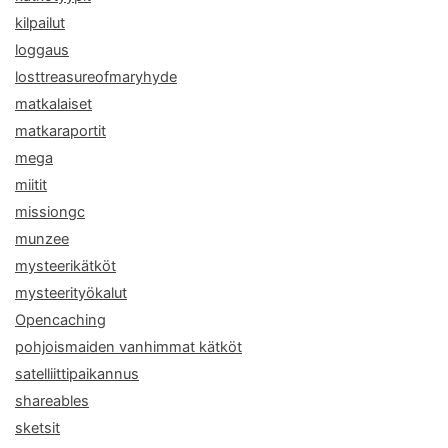
kilpailut
loggaus
losttreasureofmaryhyde
matkalaiset
matkaraportit
mega
miitit
missiongc
munzee
mysteerikätköt
mysteerityökalut
Opencaching
pohjoismaiden vanhimmat kätköt
satelliittipaikannus
shareables
sketsit