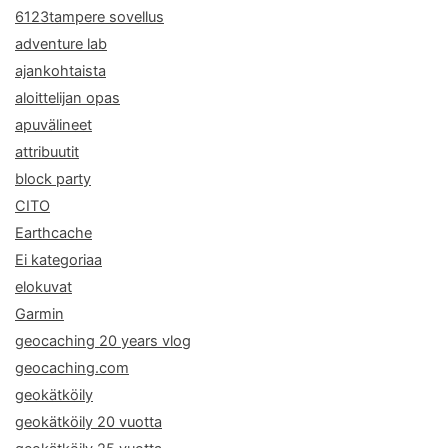
6123tampere sovellus
adventure lab
ajankohtaista
aloittelijan opas
apuvälineet
attribuutit
block party
CITO
Earthcache
Ei kategoriaa
elokuvat
Garmin
geocaching 20 years vlog
geocaching.com
geokätköily
geokätköily 20 vuotta