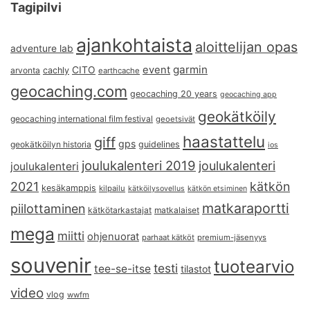
Tagipilvi
ajankohtaista
aloittelijan opas
adventure lab
garmin
event
CITO
arvonta
cachly
earthcache
geocaching.com
geocaching 20 years
geocaching app
geokätköily
geocaching international film festival
geoetsivät
haastattelu
giff
gps
geokätköilyn historia
guidelines
ios
joulukalenteri 2019
joulukalenteri
joulukalenteri
2021
kätkön
kesäkamppis
kilpailu
kätköilysovellus
kätkön etsiminen
matkaraportti
piilottaminen
kätkötarkastajat
matkalaiset
mega
miitti
ohjenuorat
parhaat kätköt
premium-jäsenyys
souvenir
tuotearvio
testi
tee-se-itse
tilastot
video
vlog
wwfm