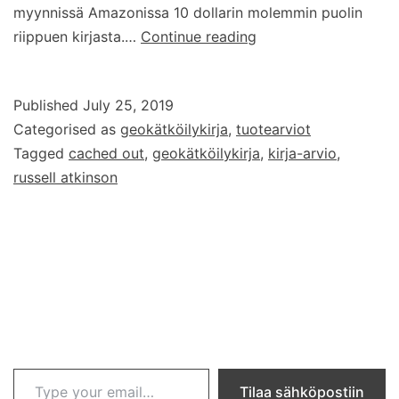
myynnissä Amazonissa 10 dollarin molemmin puolin
Cached
riippuen kirjasta.…
Continue reading
out
–
Published
July 25, 2019
rikoksia
Categorised as
geokätköilykirja
,
tuotearviot
ja
Tagged
cached out
,
geokätköilykirja
,
kirja-arvio
,
geokätköilyä
russell atkinson
Type your email…
Tilaa sähköpostiin