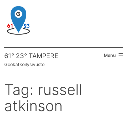
Skip
to
content
61° 23° TAMPERE
Menu
Geokätköilysivusto
Tag:
russell
atkinson