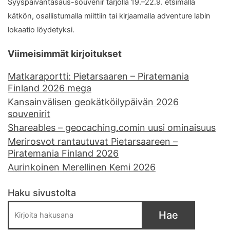
Syyspäiväntasaus-souvenir tarjolla 19.–22.9. etsimällä
kätkön, osallistumalla miittiin tai kirjaamalla adventure labin
lokaatio löydetyksi.
Viimeisimmät kirjoitukset
Matkaraportti: Pietarsaaren – Piratemania
Finland 2026 mega
Kansainvälisen geokätköilypäivän 2026
souvenirit
Shareables – geocaching.comin uusi ominaisuus
Merirosvot rantautuvat Pietarsaareen –
Piratemania Finland 2026
Aurinkoinen Merellinen Kemi 2026
Haku sivustolta
Hae