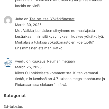
koekin on vielä…
Juha
on
Tee-se-itse: Yökätkönastat
March 30, 2026
Moi. Vaikka juuri äsken siirryimme normaaliajasta
kesäaikaan, niin silti kysymykseni koskee yökätköilyä.
Minkälaisia tuloksia yökätkönastojen koe tuotti?
Ensimmäinen etsimäni kätkö…
weellu
on
Kuukausi Rauman megaan
March 25, 2026
Kiitos OJ nokkelasta kommentista. Kuten varmasti
tiedät, niin Kemissä on 4.7. tulossa mega-tapahtuma ja
Pietarsaaressa elokuun 1. päivä.
Kategoriat
3d-tulostus