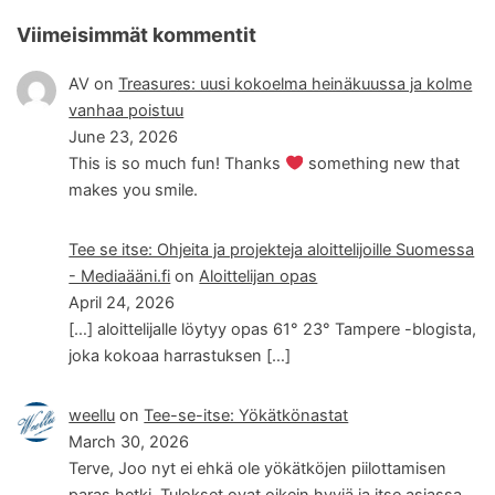
Viimeisimmät kommentit
AV
on
Treasures: uusi kokoelma heinäkuussa ja kolme
vanhaa poistuu
June 23, 2026
This is so much fun! Thanks
something new that
makes you smile.
Tee se itse: Ohjeita ja projekteja aloittelijoille Suomessa
- Mediaääni.fi
on
Aloittelijan opas
April 24, 2026
[…] aloittelijalle löytyy opas 61° 23° Tampere -blogista,
joka kokoaa harrastuksen […]
weellu
on
Tee-se-itse: Yökätkönastat
March 30, 2026
Terve, Joo nyt ei ehkä ole yökätköjen piilottamisen
paras hetki. Tulokset ovat oikein hyviä ja itse asiassa