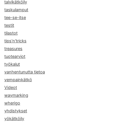
talvikätköily
taskulamput
tee-se-itse
testit
tilastot
tips'n'tricks
treasures
tuotearviot
työkalut
vanhentunutta tietoa
vempainkätkö
Videot
waymarking
wherigo
yhdistykset
yökätköily