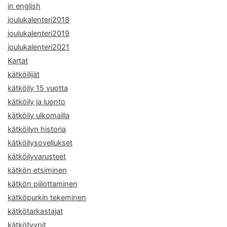
in english
joulukalenteri2018
joulukalenteri2019
joulukalenteri2021
Kartat
kätköilijät
kätköily 15 vuotta
kätköily ja luonto
kätköily ulkomailla
kätköilyn historia
kätköilysovellukset
kätköilyvarusteet
kätkön etsiminen
kätkön piilottaminen
kätköpurkin tekeminen
kätkötarkastajat
kätkötyypit