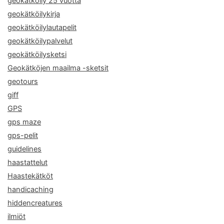
geokätköily 25 vuotta
geokätköilykirja
geokätköilylautapelit
geokätköilypalvelut
geokätköilysketsi
Geokätköjen maailma -sketsit
geotours
giff
GPS
gps maze
gps-pelit
guidelines
haastattelut
Haastekätköt
handicaching
hiddencreatures
ilmiöt