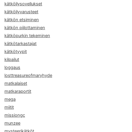
kätköilysovellukset
kätköilyvarusteet
kätkön etsiminen
kätkön piilottaminen
kätköpurkin tekeminen
kätkötarkastajat
kätkötyypit
kilpailut
loggaus
losttreasureofmaryhyde
matkalaiset
matkaraportit
mega
miitit
missiongc
munzee
mysteerikätköt