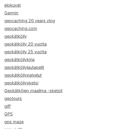
elokuvat
Garmin
geocaching 20 years vlog
geocaching.com
geokätköily
geokätköily 20 vuotta
geokätköily 25 vuotta
geokätköilykirja
geokätköilylautapelit
geokätköilypalvelut
geokätköilysketsi
Geokätköjen maailma -sketsit
geotours
giff
GPS
gps maze