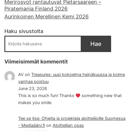
Merirosvot rantautuvat Pietarsaareen –
Piratemania Finland 2026
Aurinkoinen Merellinen Kemi 2026
Haku sivustolta
Hae
Viimeisimmät kommentit
AV
on
Treasures: uusi kokoelma heinäkuussa ja kolme
vanhaa poistuu
June 23, 2026
This is so much fun! Thanks
something new that
makes you smile.
Tee se itse: Ohjeita ja projekteja aloittelijoille Suomessa
- Mediaääni.fi
on
Aloittelijan opas