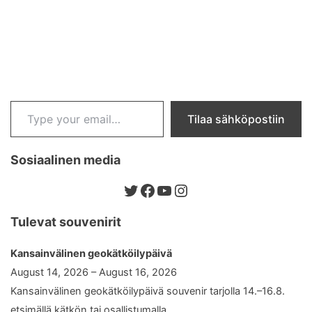
Type your email…
Tilaa sähköpostiin
Sosiaalinen media
Twitter
Facebook
YouTube
Instagram
Tulevat souvenirit
Kansainvälinen geokätköilypäivä
August 14, 2026 – August 16, 2026
Kansainvälinen geokätköilypäivä souvenir tarjolla 14.–16.8.
etsimällä kätkön tai osallistumalla