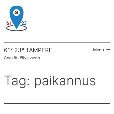
Skip
to
content
61° 23° TAMPERE
Menu
Geokätköilysivusto
Tag:
paikannus