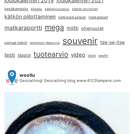
joulukalenteri 2019
joulukalenteri 2021
kesäkamppis
kilpailu
kätköilysovellus
kätkön etsiminen
kätkön piilottaminen
kätkötarkastajat
matkalaiset
mega
matkaraportti
miitti
ohjenuorat
souvenir
tee-se-itse
parhaat kätköt
premium-jäsenyys
tuotearvio
video
testi
tilastot
vlog
wwfm
weellu
Geocaching! Geocaching blog www.6123tampere.com