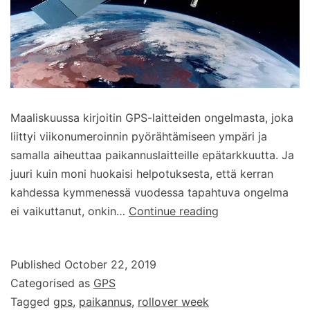
Maaliskuussa kirjoitin GPS-laitteiden ongelmasta, joka
liittyi viikonumeroinnin pyörähtämiseen ympäri ja
samalla aiheuttaa paikannuslaitteille epätarkkuutta. Ja
juuri kuin moni huokaisi helpotuksesta, että kerran
kahdessa kymmenessä vuodessa tapahtuva ongelma
Uusi
ei vaikuttanut, onkin…
Continue reading
ongelmapäivä
tulossa
Published
October 22, 2019
joillekin
Categorised as
GPS
GPS-
Tagged
gps
,
paikannus
,
rollover week
laitteille