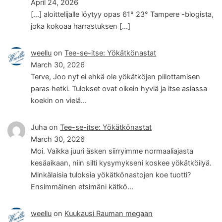
April 24, 2026
[…] aloittelijalle löytyy opas 61° 23° Tampere -blogista,
joka kokoaa harrastuksen […]
weellu
on
Tee-se-itse: Yökätkönastat
March 30, 2026
Terve, Joo nyt ei ehkä ole yökätköjen piilottamisen
paras hetki. Tulokset ovat oikein hyviä ja itse asiassa
koekin on vielä…
Juha
on
Tee-se-itse: Yökätkönastat
March 30, 2026
Moi. Vaikka juuri äsken siirryimme normaaliajasta
kesäaikaan, niin silti kysymykseni koskee yökätköilyä.
Minkälaisia tuloksia yökätkönastojen koe tuotti?
Ensimmäinen etsimäni kätkö…
weellu
on
Kuukausi Rauman megaan