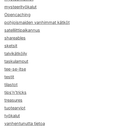
mysteerityökalut
Opencaching
pohjoismaiden vanhimmat kätköt
satelliittipaikannus
shareables
sketsit
talvikätköily
taskulamput
tee-se-itse
testit
tilastot
tips'n'tricks
treasures
tuotearviot
työkalut
vanhentunutta tietoa