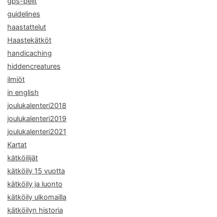
gps-pelit
guidelines
haastattelut
Haastekätköt
handicaching
hiddencreatures
ilmiöt
in english
joulukalenteri2018
joulukalenteri2019
joulukalenteri2021
Kartat
kätköilijät
kätköily 15 vuotta
kätköily ja luonto
kätköily ulkomailla
kätköilyn historia