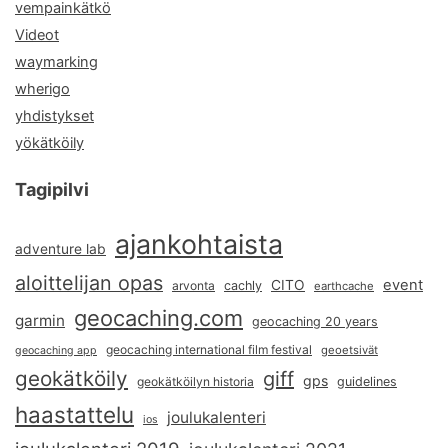
vempainkätkö
Videot
waymarking
wherigo
yhdistykset
yökätköily
Tagipilvi
ajankohtaista
adventure lab
aloittelijan opas
event
CITO
arvonta
cachly
earthcache
geocaching.com
garmin
geocaching 20 years
geocaching international film festival
geoetsivät
geocaching app
geokätköily
giff
gps
geokätköilyn historia
guidelines
haastattelu
joulukalenteri
ios