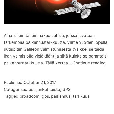
Aina silloin tällöin näkee uutisia, joissa luvataan
tarkempaa paikannustarkkuutta. Viime vuoden lopulla
uutisoitiin Galileon valmistumisesta (vaikkei se taida
ihan valmis olla vieläkään) ja siitä kuinka se parantaisi
GPS
paikannustarkkuutta. Tällä kertaa…
Continue reading
tark
jatk
Published
October 21, 2017
30
Categorised as
ajankohtaista
,
GPS
cm
Tagged
broadcom
,
gps
,
paikannus
,
tarkkuus
älyp