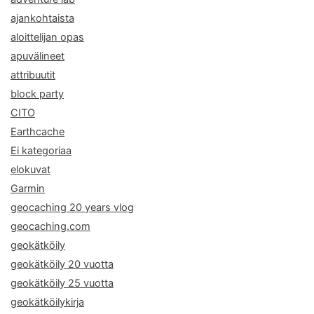
ajankohtaista
aloittelijan opas
apuvälineet
attribuutit
block party
CITO
Earthcache
Ei kategoriaa
elokuvat
Garmin
geocaching 20 years vlog
geocaching.com
geokätköily
geokätköily 20 vuotta
geokätköily 25 vuotta
geokätköilykirja