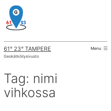
Skip
to
content
61° 23° TAMPERE
Menu
Geokätköilysivusto
Tag:
nimi
vihkossa