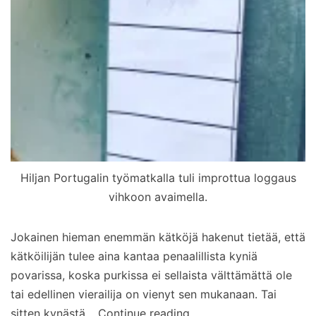
Hiljan Portugalin työmatkalla tuli improttua loggaus
vihkoon avaimella.
Jokainen hieman enemmän kätköjä hakenut tietää, että
kätköilijän tulee aina kantaa penaalillista kyniä
povarissa, koska purkissa ei sellaista välttämättä ole
tai edellinen vierailija on vienyt sen mukanaan. Tai
Testissä
sitten kynästä…
Continue reading