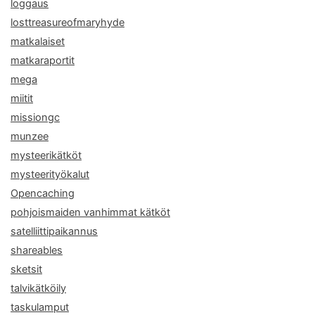
loggaus
losttreasureofmaryhyde
matkalaiset
matkaraportit
mega
miitit
missiongc
munzee
mysteerikätköt
mysteerityökalut
Opencaching
pohjoismaiden vanhimmat kätköt
satelliittipaikannus
shareables
sketsit
talvikätköily
taskulamput