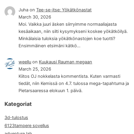
Juha
on
Tee-se-itse: Yökätkönastat
March 30, 2026
Moi. Vaikka juuri äsken siirryimme normaaliajasta
kesäaikaan, niin silti kysymykseni koskee yökätköilyä.
Minkälaisia tuloksia yökätkönastojen koe tuotti?
Ensimmäinen etsimäni kätkö…
weellu
on
Kuukausi Rauman megaan
March 25, 2026
Kiitos OJ nokkelasta kommentista. Kuten varmasti
tiedät, niin Kemissä on 4.7. tulossa mega-tapahtuma ja
Pietarsaaressa elokuun 1. päivä.
Kategoriat
3d-tulostus
6123tampere sovellus
adventure lab