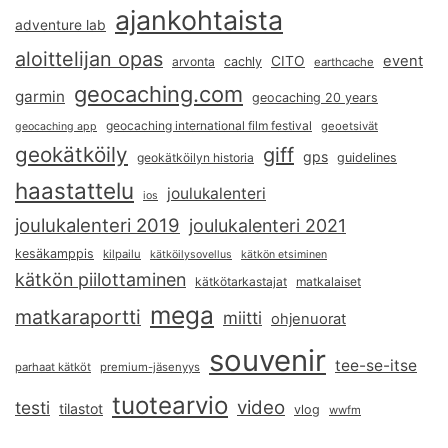
ajankohtaista
adventure lab
aloittelijan opas
event
CITO
arvonta
cachly
earthcache
geocaching.com
garmin
geocaching 20 years
geocaching international film festival
geoetsivät
geocaching app
geokätköily
giff
gps
geokätköilyn historia
guidelines
haastattelu
joulukalenteri
ios
joulukalenteri 2019
joulukalenteri 2021
kesäkamppis
kilpailu
kätköilysovellus
kätkön etsiminen
kätkön piilottaminen
kätkötarkastajat
matkalaiset
mega
matkaraportti
miitti
ohjenuorat
souvenir
tee-se-itse
parhaat kätköt
premium-jäsenyys
tuotearvio
video
testi
tilastot
vlog
wwfm