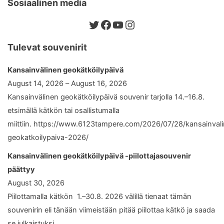
Sosiaalinen media
Twitter
Facebook
YouTube
Instagram
Tulevat souvenirit
Kansainvälinen geokätköilypäivä
August 14, 2026 – August 16, 2026
Kansainvälinen geokätköilypäivä souvenir tarjolla 14.–16.8.
etsimällä kätkön tai osallistumalla
miittiin. https://www.6123tampere.com/2026/07/28/kansainval
geokatkoilypaiva-2026/
Kansainvälinen geokätköilypäivä -piilottajasouvenir
päättyy
August 30, 2026
Piilottamalla kätkön 1.–30.8. 2026 välillä tienaat tämän
souvenirin eli tänään viimeistään pitää piilottaa kätkö ja saada
se julkaistuksi.