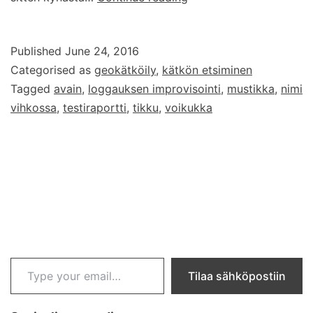
improvisoidut
loggausvälineet
Published
June 24, 2016
Categorised as
geokätköily
,
kätkön etsiminen
Tagged
avain
,
loggauksen improvisointi
,
mustikka
,
nimi
vihkossa
,
testiraportti
,
tikku
,
voikukka
Type your email…
Tilaa sähköpostiin