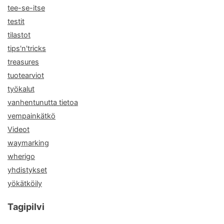
tee-se-itse
testit
tilastot
tips'n'tricks
treasures
tuotearviot
työkalut
vanhentunutta tietoa
vempainkätkö
Videot
waymarking
wherigo
yhdistykset
yökätköily
Tagipilvi