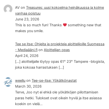
AV
on
Treasures: uusi kokoelma heinäkuussa ja kolme
vanhaa poistuu
June 23, 2026
This is so much fun! Thanks
something new that
makes you smile.
Tee se itse: Ohjeita ja projekteja aloittelijoille Suomessa
- Mediaääni.fi
on
Aloittelijan opas
April 24, 2026
[…] aloittelijalle löytyy opas 61° 23° Tampere -blogista,
joka kokoaa harrastuksen […]
weellu
on
Tee-se-itse: Yökätkönastat
March 30, 2026
Terve, Joo nyt ei ehkä ole yökätköjen piilottamisen
paras hetki. Tulokset ovat oikein hyviä ja itse asiassa
koekin on vielä…