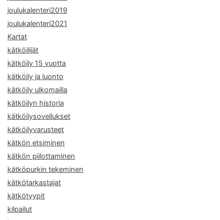
joulukalenteri2019
joulukalenteri2021
Kartat
kätköilijät
kätköily 15 vuotta
kätköily ja luonto
kätköily ulkomailla
kätköilyn historia
kätköilysovellukset
kätköilyvarusteet
kätkön etsiminen
kätkön piilottaminen
kätköpurkin tekeminen
kätkötarkastajat
kätkötyypit
kilpailut