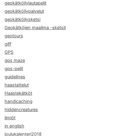
geokätköilylautapelit
geokätköilypalvelut
geokätköilysketsi
Geokätköjen maailma -sketsit
geotours
giff
GPS
gps maze
gps-pelit
guidelines
haastattelut
Haastekätköt
handicaching
hiddencreatures
ilmiöt
in english
joulukalenteri2018