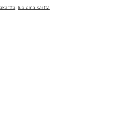
kuntakartta
akartta
,
luo oma kartta