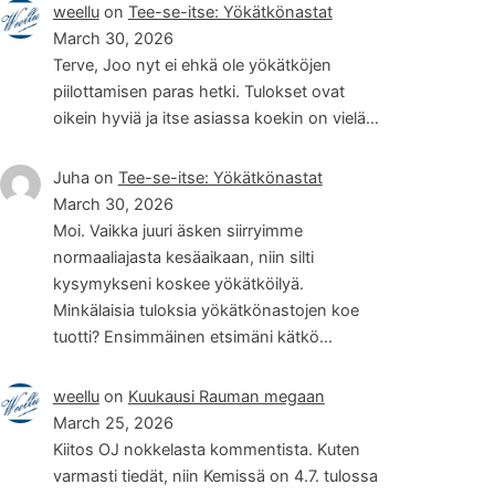
weellu
on
Tee-se-itse: Yökätkönastat
March 30, 2026
Terve, Joo nyt ei ehkä ole yökätköjen
piilottamisen paras hetki. Tulokset ovat
oikein hyviä ja itse asiassa koekin on vielä…
Juha
on
Tee-se-itse: Yökätkönastat
March 30, 2026
Moi. Vaikka juuri äsken siirryimme
normaaliajasta kesäaikaan, niin silti
kysymykseni koskee yökätköilyä.
Minkälaisia tuloksia yökätkönastojen koe
tuotti? Ensimmäinen etsimäni kätkö…
weellu
on
Kuukausi Rauman megaan
March 25, 2026
Kiitos OJ nokkelasta kommentista. Kuten
varmasti tiedät, niin Kemissä on 4.7. tulossa