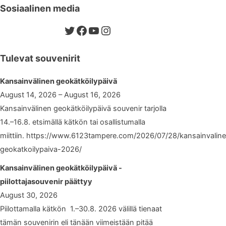
Sosiaalinen media
Twitter
Facebook
YouTube
Instagram
Tulevat souvenirit
Kansainvälinen geokätköilypäivä
August 14, 2026 – August 16, 2026
Kansainvälinen geokätköilypäivä souvenir tarjolla
14.–16.8. etsimällä kätkön tai osallistumalla
miittiin. https://www.6123tampere.com/2026/07/28/kansainvalin
geokatkoilypaiva-2026/
Kansainvälinen geokätköilypäivä -
piilottajasouvenir päättyy
August 30, 2026
Piilottamalla kätkön 1.–30.8. 2026 välillä tienaat
tämän souvenirin eli tänään viimeistään pitää