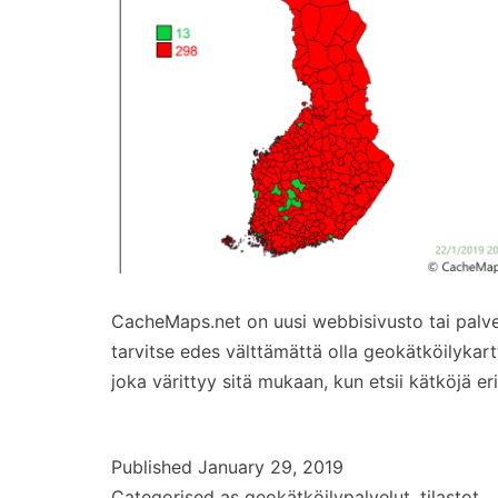
CacheMaps.net on uusi webbisivusto tai palvel
tarvitse edes välttämättä olla geokätköilykart
joka värittyy sitä mukaan, kun etsii kätköjä e
Published
January 29, 2019
Categorised as
geokätköilypalvelut
,
tilastot