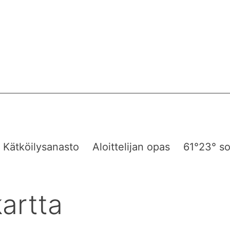
Kätköilysanasto
Aloittelijan opas
61°23° so
artta