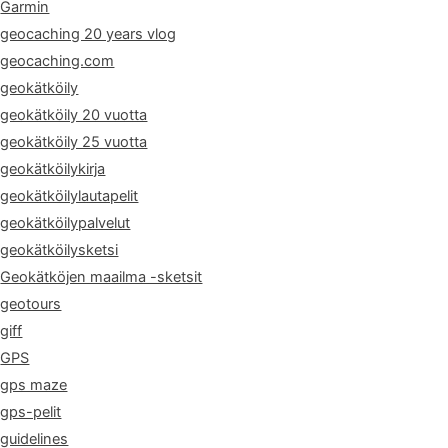
Garmin
geocaching 20 years vlog
geocaching.com
geokätköily
geokätköily 20 vuotta
geokätköily 25 vuotta
geokätköilykirja
geokätköilylautapelit
geokätköilypalvelut
geokätköilysketsi
Geokätköjen maailma -sketsit
geotours
giff
GPS
gps maze
gps-pelit
guidelines