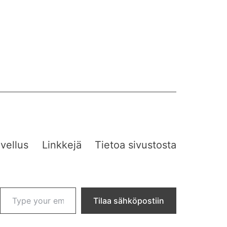
vellus
Linkkejä
Tietoa sivustosta
Type your email…
Tilaa sähköpostiin