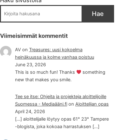
Haku sivustolta
Hae
Viimeisimmät kommentit
AV
on
Treasures: uusi kokoelma
heinäkuussa ja kolme vanhaa poistuu
June 23, 2026
This is so much fun! Thanks
something
new that makes you smile.
Tee se itse: Ohjeita ja projekteja aloittelijoille
Suomessa - Mediaääni.fi
on
Aloittelijan opas
April 24, 2026
[…] aloittelijalle löytyy opas 61° 23° Tampere
-blogista, joka kokoaa harrastuksen […]