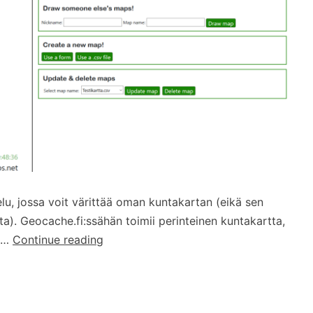
u, jossa voit värittää oman kuntakartan (eikä sen
ta). Geocache.fi:ssähän toimii perinteinen kuntakartta,
Cachemaps.net
ri…
Continue reading
–
väritä
oma