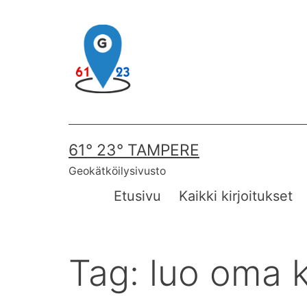
Skip
to
content
61° 23° TAMPERE
Geokätköilysivusto
Etusivu
Kaikki kirjoitukset
Tag:
luo oma k