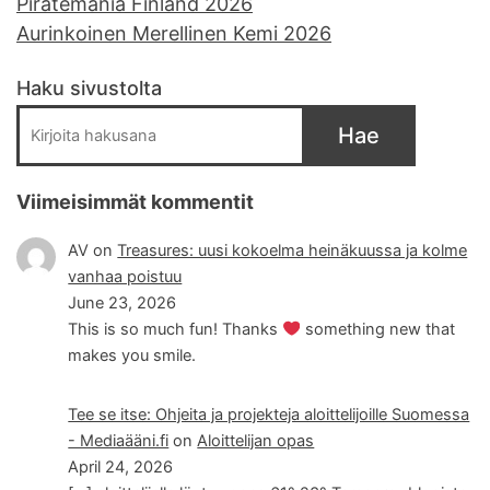
Piratemania Finland 2026
Aurinkoinen Merellinen Kemi 2026
Haku sivustolta
Hae
Viimeisimmät kommentit
AV
on
Treasures: uusi kokoelma heinäkuussa ja kolme
vanhaa poistuu
June 23, 2026
This is so much fun! Thanks
something new that
makes you smile.
Tee se itse: Ohjeita ja projekteja aloittelijoille Suomessa
- Mediaääni.fi
on
Aloittelijan opas
April 24, 2026