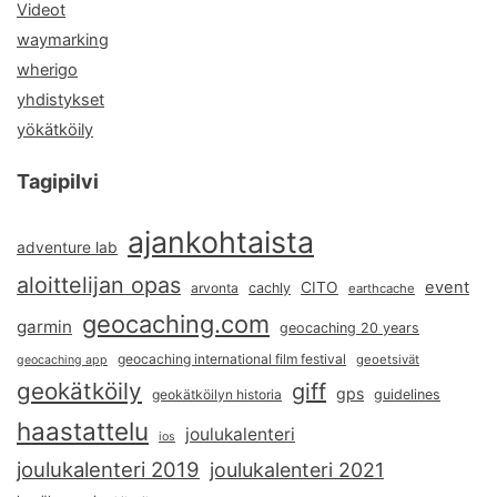
Videot
waymarking
wherigo
yhdistykset
yökätköily
Tagipilvi
ajankohtaista
adventure lab
aloittelijan opas
event
CITO
arvonta
cachly
earthcache
geocaching.com
garmin
geocaching 20 years
geocaching international film festival
geoetsivät
geocaching app
geokätköily
giff
gps
geokätköilyn historia
guidelines
haastattelu
joulukalenteri
ios
joulukalenteri 2019
joulukalenteri 2021