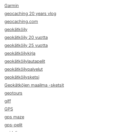
Garmin
geocaching 20 years vlog
geocaching.com
geokätköily
geokätköily 20 vuotta
geokätköily 25 vuotta
geokätköilykirja
geokätköilylautapelit
geokätköilypalvelut
geokätköilysketsi
Geokätköjen maailma -sketsit
geotours
giff
GPS
gps maze
gps-pelit