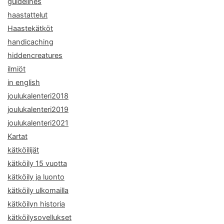
guidelines
haastattelut
Haastekätköt
handicaching
hiddencreatures
ilmiöt
in english
joulukalenteri2018
joulukalenteri2019
joulukalenteri2021
Kartat
kätköilijät
kätköily 15 vuotta
kätköily ja luonto
kätköily ulkomailla
kätköilyn historia
kätköilysovellukset