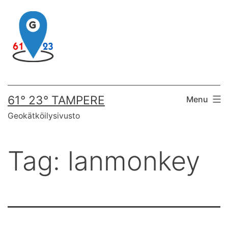
Skip
to
content
61° 23° TAMPERE
Menu
Geokätköilysivusto
Tag:
lanmonkey