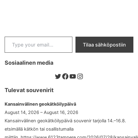
Type your email…
Tilaa sähköpostiin
Sosiaalinen media
Twitter
Facebook
YouTube
Instagram
Tulevat souvenirit
Kansainvälinen geokätköilypäivä
August 14, 2026 – August 16, 2026
Kansainvälinen geokätköilypäivä souvenir tarjolla 14.–16.8.
etsimällä kätkön tai osallistumalla
miittiin. https://www.6123tampere.com/2026/07/28/kansainval