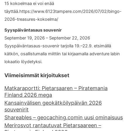
15 kokoelmaa ei voi enää
täyttää.https://www.6123tampere.com/2026/07/02/bingo-
2026-treasures-kokoelma/
Syyspäiväntasaus souvenir
September 19, 2026 – September 22, 2026
Syyspäiväntasaus-souvenir tarjolla 19.–22.9. etsimällä
kätkön, osallistumalla miittiin tai kirjaamalla adventure labin
lokaatio löydetyksi.
Viimeisimmät kirjoitukset
Matkaraportti: Pietarsaaren – Piratemania
Finland 2026 mega
Kansainvälisen geokätköilypäivän 2026
souvenirit
Shareables – geocaching.comin uusi ominaisuus
Merirosvot rantautuvat Pietarsaareen –