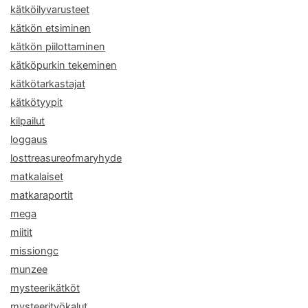
kätköilyvarusteet
kätkön etsiminen
kätkön piilottaminen
kätköpurkin tekeminen
kätkötarkastajat
kätkötyypit
kilpailut
loggaus
losttreasureofmaryhyde
matkalaiset
matkaraportit
mega
miitit
missiongc
munzee
mysteerikätköt
mysteerityökalut