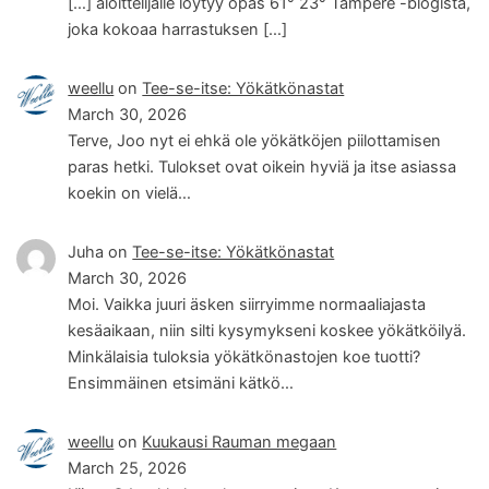
[…] aloittelijalle löytyy opas 61° 23° Tampere -blogista,
joka kokoaa harrastuksen […]
weellu
on
Tee-se-itse: Yökätkönastat
March 30, 2026
Terve, Joo nyt ei ehkä ole yökätköjen piilottamisen
paras hetki. Tulokset ovat oikein hyviä ja itse asiassa
koekin on vielä…
Juha
on
Tee-se-itse: Yökätkönastat
March 30, 2026
Moi. Vaikka juuri äsken siirryimme normaaliajasta
kesäaikaan, niin silti kysymykseni koskee yökätköilyä.
Minkälaisia tuloksia yökätkönastojen koe tuotti?
Ensimmäinen etsimäni kätkö…
weellu
on
Kuukausi Rauman megaan
March 25, 2026