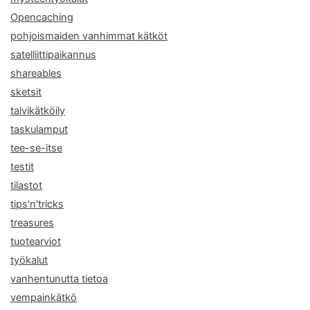
Opencaching
pohjoismaiden vanhimmat kätköt
satelliittipaikannus
shareables
sketsit
talvikätköily
taskulamput
tee-se-itse
testit
tilastot
tips'n'tricks
treasures
tuotearviot
työkalut
vanhentunutta tietoa
vempainkätkö