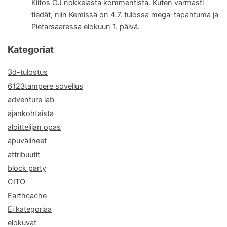
Kiitos OJ nokkelasta kommentista. Kuten varmasti
tiedät, niin Kemissä on 4.7. tulossa mega-tapahtuma ja
Pietarsaaressa elokuun 1. päivä.
Kategoriat
3d-tulostus
6123tampere sovellus
adventure lab
ajankohtaista
aloittelijan opas
apuvälineet
attribuutit
block party
CITO
Earthcache
Ei kategoriaa
elokuvat