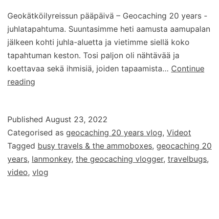
Geokätköilyreissun pääpäivä – Geocaching 20 years -
juhlatapahtuma. Suuntasimme heti aamusta aamupalan
jälkeen kohti juhla-aluetta ja vietimme siellä koko
tapahtuman keston. Tosi paljon oli nähtävää ja
koettavaa sekä ihmisiä, joiden tapaamista…
Continue
Geocaching
reading
20
years
Published
August 23, 2022
–
Categorised as
geocaching 20 years vlog
,
Videot
vlog
Tagged
busy travels & the ammoboxes
,
geocaching 20
–
years
,
lanmonkey
,
the geocaching vlogger
,
travelbugs
,
osa
video
,
vlog
9