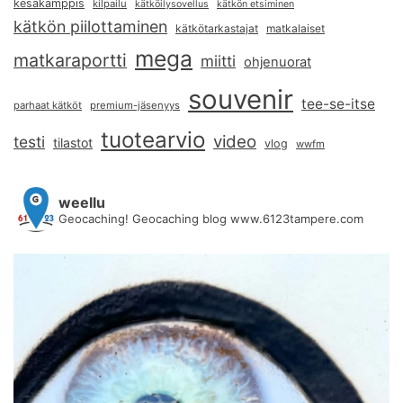
kesäkamppis
kilpailu
kätköilysovellus
kätkön etsiminen
kätkön piilottaminen
kätkötarkastajat
matkalaiset
mega
matkaraportti
miitti
ohjenuorat
souvenir
tee-se-itse
parhaat kätköt
premium-jäsenyys
tuotearvio
video
testi
tilastot
vlog
wwfm
weellu
Geocaching! Geocaching blog www.6123tampere.com