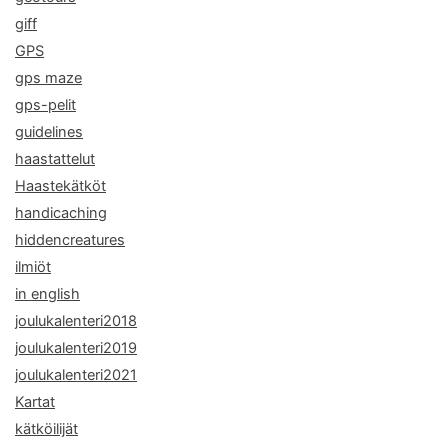
giff
GPS
gps maze
gps-pelit
guidelines
haastattelut
Haastekätköt
handicaching
hiddencreatures
ilmiöt
in english
joulukalenteri2018
joulukalenteri2019
joulukalenteri2021
Kartat
kätköilijät