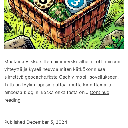
Muutama viikko sitten nimimerkki vilhelmi otti minuun
yhteyttä ja kyseli neuvoa miten kätkökorin saa
siirrettyä geocache.fi:stä Cachly mobiilisovellukseen.
Tuttuun tyyliin lupasin auttaa, mutta kirjoittamalla
aiheesta blogiin, koska ehkä tästä on…
Continue
Näin
reading
siirrät
kätkökorin
Published
December 5, 2024
geocache.fistä