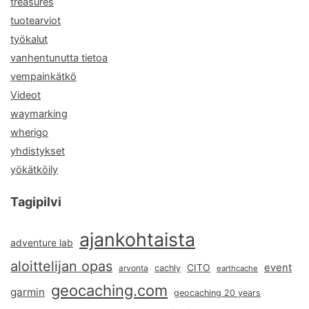
treasures
tuotearviot
työkalut
vanhentunutta tietoa
vempainkätkö
Videot
waymarking
wherigo
yhdistykset
yökätköily
Tagipilvi
ajankohtaista
adventure lab
aloittelijan opas
event
CITO
arvonta
cachly
earthcache
geocaching.com
garmin
geocaching 20 years