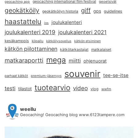
geocaching international film festival
geoetsivät
geocaching app
geokätköily
giff
gps
geokätköilyn historia
guidelines
haastattelu
joulukalenteri
ios
joulukalenteri 2019
joulukalenteri 2021
kesäkamppis
kilpailu
kätköilysovellus
kätkön etsiminen
kätkön piilottaminen
kätkötarkastajat
matkalaiset
mega
matkaraportti
miitti
ohjenuorat
souvenir
tee-se-itse
parhaat kätköt
premium-jäsenyys
tuotearvio
video
testi
tilastot
vlog
wwfm
weellu
Geocaching! Geocaching blog www.6123tampere.com