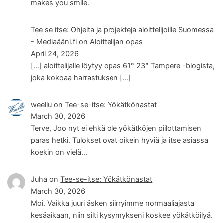
makes you smile.
Tee se itse: Ohjeita ja projekteja aloittelijoille Suomessa
- Mediaääni.fi
on
Aloittelijan opas
April 24, 2026
[…] aloittelijalle löytyy opas 61° 23° Tampere -blogista,
joka kokoaa harrastuksen […]
weellu
on
Tee-se-itse: Yökätkönastat
March 30, 2026
Terve, Joo nyt ei ehkä ole yökätköjen piilottamisen
paras hetki. Tulokset ovat oikein hyviä ja itse asiassa
koekin on vielä…
Juha
on
Tee-se-itse: Yökätkönastat
March 30, 2026
Moi. Vaikka juuri äsken siirryimme normaaliajasta
kesäaikaan, niin silti kysymykseni koskee yökätköilyä.