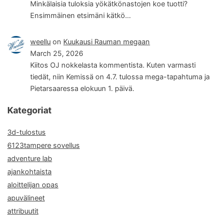
Minkälaisia tuloksia yökätkönastojen koe tuotti?
Ensimmäinen etsimäni kätkö…
weellu
on
Kuukausi Rauman megaan
March 25, 2026
Kiitos OJ nokkelasta kommentista. Kuten varmasti
tiedät, niin Kemissä on 4.7. tulossa mega-tapahtuma ja
Pietarsaaressa elokuun 1. päivä.
Kategoriat
3d-tulostus
6123tampere sovellus
adventure lab
ajankohtaista
aloittelijan opas
apuvälineet
attribuutit