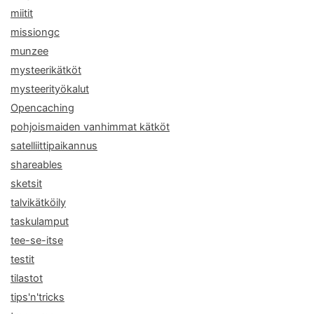
miitit
missiongc
munzee
mysteerikätköt
mysteerityökalut
Opencaching
pohjoismaiden vanhimmat kätköt
satelliittipaikannus
shareables
sketsit
talvikätköily
taskulamput
tee-se-itse
testit
tilastot
tips'n'tricks