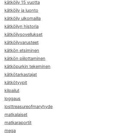
kätköily 15 vuotta
kätköily ja luonto
kätköily ulkomailla
kätköilyn historia
kätköilysovellukset
kätköilyvarusteet
kätkön etsiminen
kätkön piilottaminen
kätköpurkin tekeminen
kätkötarkastajat
kätkötyypit
kilpailut
loggaus
losttreasureofmaryhyde
matkalaiset
matkaraportit
mega