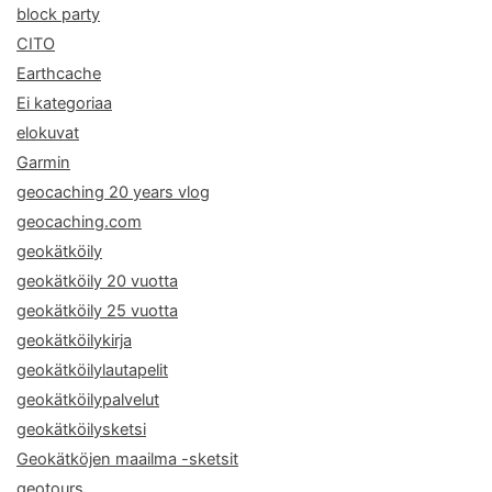
block party
CITO
Earthcache
Ei kategoriaa
elokuvat
Garmin
geocaching 20 years vlog
geocaching.com
geokätköily
geokätköily 20 vuotta
geokätköily 25 vuotta
geokätköilykirja
geokätköilylautapelit
geokätköilypalvelut
geokätköilysketsi
Geokätköjen maailma -sketsit
geotours