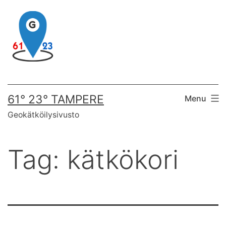
Skip
to
content
61° 23° TAMPERE
Menu
Geokätköilysivusto
Tag:
kätkökori