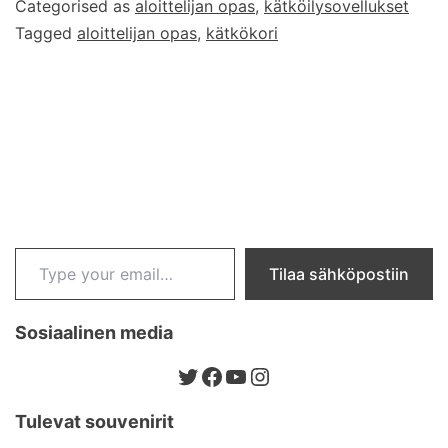
Categorised as
aloittelijan opas
,
kätköilysovellukset
Cachlyyn
Tagged
aloittelijan opas
,
kätkökori
Type your email…
Tilaa sähköpostiin
Sosiaalinen media
Twitter
Facebook
YouTube
Instagram
Tulevat souvenirit