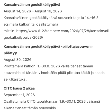
Kansainvälinen geokätköilypäivä
August 14, 2026 – August 16, 2026
Kansainvälinen geokätköilypäivä souvenir tarjolla 14.–16.8.
etsimällä kätkön tai osallistumalla
miittiin. https://www.6123tampere.com/2026/07/28/kansainval
geokatkoilypaiva-2026/
Kansainvälinen geokätköilypäivä -piilottajasouvenir
päättyy
August 30, 2026
Piilottamalla kätkön 1.–30.8. 2026 välillä tienaat tämän
souvenirin eli tänään viimeistään pitää piilottaa kätkö ja saada
se julkaistuksi.
CITO kausi 2 alkaa
September 1, 2026
Osallistumalla CITO tapahtumaan 1.9.–30.11. 2026 välisenä
aikana tienaat tämän souvenirin.