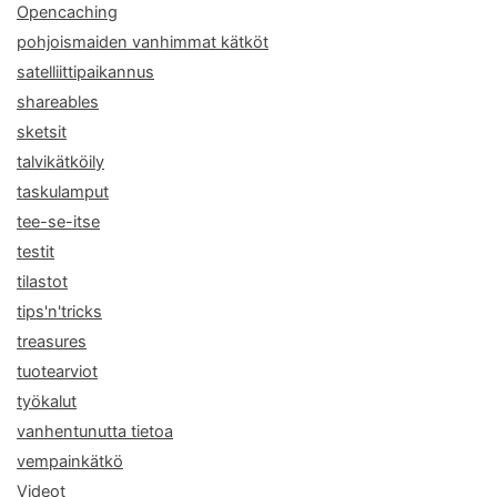
Opencaching
pohjoismaiden vanhimmat kätköt
satelliittipaikannus
shareables
sketsit
talvikätköily
taskulamput
tee-se-itse
testit
tilastot
tips'n'tricks
treasures
tuotearviot
työkalut
vanhentunutta tietoa
vempainkätkö
Videot