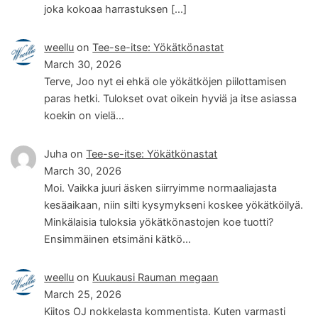
joka kokoaa harrastuksen […]
weellu
on
Tee-se-itse: Yökätkönastat
March 30, 2026
Terve, Joo nyt ei ehkä ole yökätköjen piilottamisen
paras hetki. Tulokset ovat oikein hyviä ja itse asiassa
koekin on vielä…
Juha
on
Tee-se-itse: Yökätkönastat
March 30, 2026
Moi. Vaikka juuri äsken siirryimme normaaliajasta
kesäaikaan, niin silti kysymykseni koskee yökätköilyä.
Minkälaisia tuloksia yökätkönastojen koe tuotti?
Ensimmäinen etsimäni kätkö…
weellu
on
Kuukausi Rauman megaan
March 25, 2026
Kiitos OJ nokkelasta kommentista. Kuten varmasti