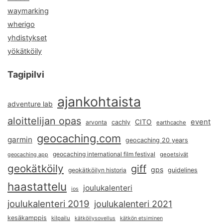
waymarking
wherigo
yhdistykset
yökätköily
Tagipilvi
ajankohtaista
adventure lab
aloittelijan opas
event
CITO
arvonta
cachly
earthcache
geocaching.com
garmin
geocaching 20 years
geocaching international film festival
geoetsivät
geocaching app
geokätköily
giff
gps
geokätköilyn historia
guidelines
haastattelu
joulukalenteri
ios
joulukalenteri 2019
joulukalenteri 2021
kesäkamppis
kilpailu
kätköilysovellus
kätkön etsiminen