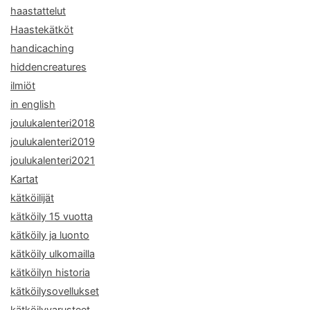
haastattelut
Haastekätköt
handicaching
hiddencreatures
ilmiöt
in english
joulukalenteri2018
joulukalenteri2019
joulukalenteri2021
Kartat
kätköilijät
kätköily 15 vuotta
kätköily ja luonto
kätköily ulkomailla
kätköilyn historia
kätköilysovellukset