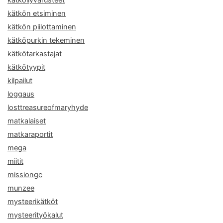
kätköilyvarusteet
kätkön etsiminen
kätkön piilottaminen
kätköpurkin tekeminen
kätkötarkastajat
kätkötyypit
kilpailut
loggaus
losttreasureofmaryhyde
matkalaiset
matkaraportit
mega
miitit
missiongc
munzee
mysteerikätköt
mysteerityökalut