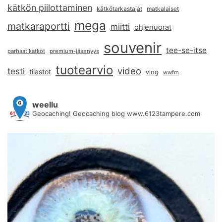
kätkön piilottaminen
kätkötarkastajat
matkalaiset
mega
matkaraportti
miitti
ohjenuorat
souvenir
tee-se-itse
parhaat kätköt
premium-jäsenyys
tuotearvio
video
testi
tilastot
vlog
wwfm
weellu
Geocaching! Geocaching blog www.6123tampere.com