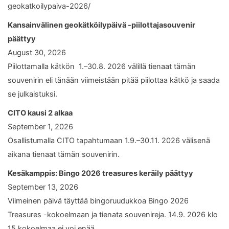
geokatkoilypaiva-2026/
Kansainvälinen geokätköilypäivä -piilottajasouvenir
päättyy
August 30, 2026
Piilottamalla kätkön 1.–30.8. 2026 välillä tienaat tämän
souvenirin eli tänään viimeistään pitää piilottaa kätkö ja saada
se julkaistuksi.
CITO kausi 2 alkaa
September 1, 2026
Osallistumalla CITO tapahtumaan 1.9.–30.11. 2026 välisenä
aikana tienaat tämän souvenirin.
Kesäkamppis: Bingo 2026 treasures keräily päättyy
September 13, 2026
Viimeinen päivä täyttää bingoruudukkoa Bingo 2026
Treasures -kokoelmaan ja tienata souvenireja. 14.9. 2026 klo
15 kokoelmaa ei voi enää