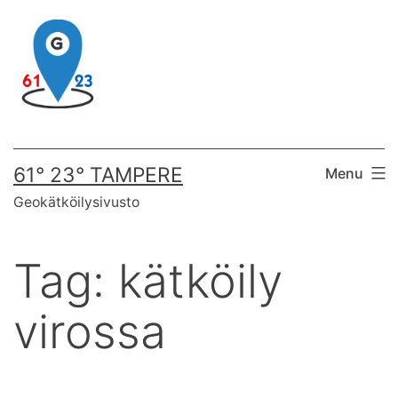
Skip
to
content
61° 23° TAMPERE
Menu
Geokätköilysivusto
Tag:
kätköily
virossa