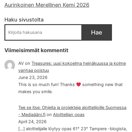
Aurinkoinen Merellinen Kemi 2026
Haku sivustolta
Hae
Viimeisimmät kommentit
AV
on
Treasures: uusi kokoelma heinäkuussa ja kolme
vanhaa poistuu
June 23, 2026
This is so much fun! Thanks
something new that
makes you smile.
Tee se itse: Ohjeita ja projekteja aloittelijoille Suomessa
- Mediaääni.fi
on
Aloittelijan opas
April 24, 2026
[…] aloittelijalle löytyy opas 61° 23° Tampere -blogista,