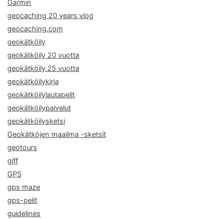
Garmin
geocaching 20 years vlog
geocaching.com
geokätköily
geokätköily 20 vuotta
geokätköily 25 vuotta
geokätköilykirja
geokätköilylautapelit
geokätköilypalvelut
geokätköilysketsi
Geokätköjen maailma -sketsit
geotours
giff
GPS
gps maze
gps-pelit
guidelines