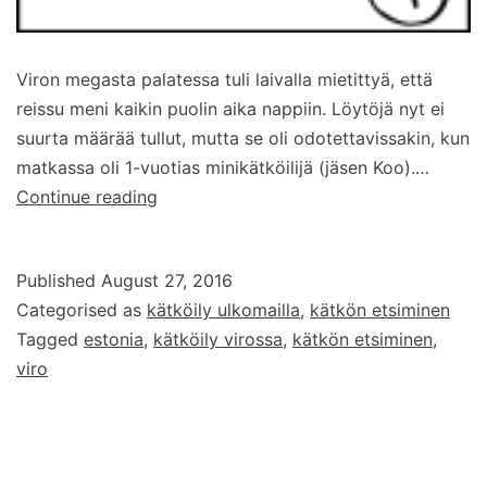
Viron megasta palatessa tuli laivalla mietittyä, että
reissu meni kaikin puolin aika nappiin. Löytöjä nyt ei
suurta määrää tullut, mutta se oli odotettavissakin, kun
matkassa oli 1-vuotias minikätköilijä (jäsen Koo).…
Kätköily
Continue reading
Virossa
Published
August 27, 2016
Categorised as
kätköily ulkomailla
,
kätkön etsiminen
Tagged
estonia
,
kätköily virossa
,
kätkön etsiminen
,
viro