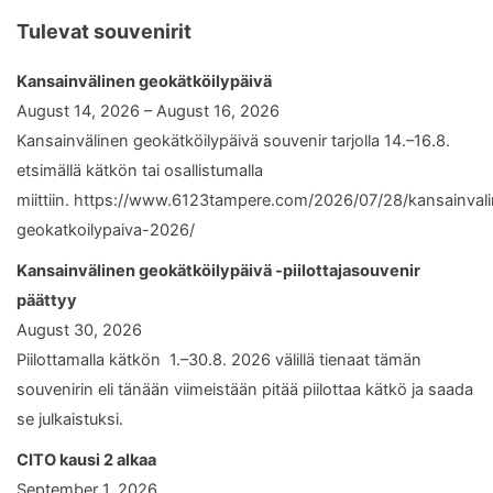
Tulevat souvenirit
Kansainvälinen geokätköilypäivä
August 14, 2026 – August 16, 2026
Kansainvälinen geokätköilypäivä souvenir tarjolla 14.–16.8.
etsimällä kätkön tai osallistumalla
miittiin. https://www.6123tampere.com/2026/07/28/kansainval
geokatkoilypaiva-2026/
Kansainvälinen geokätköilypäivä -piilottajasouvenir
päättyy
August 30, 2026
Piilottamalla kätkön 1.–30.8. 2026 välillä tienaat tämän
souvenirin eli tänään viimeistään pitää piilottaa kätkö ja saada
se julkaistuksi.
CITO kausi 2 alkaa
September 1, 2026