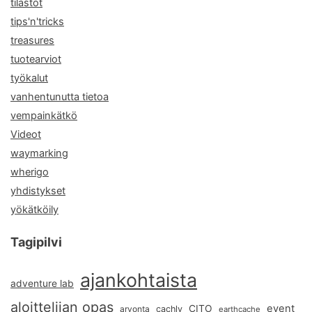
tilastot
tips'n'tricks
treasures
tuotearviot
työkalut
vanhentunutta tietoa
vempainkätkö
Videot
waymarking
wherigo
yhdistykset
yökätköily
Tagipilvi
ajankohtaista
adventure lab
aloittelijan opas
event
CITO
arvonta
cachly
earthcache