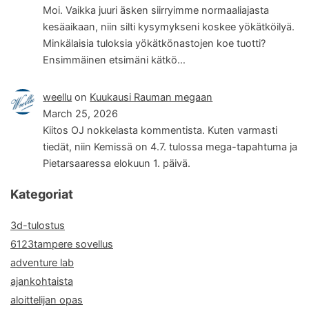
Moi. Vaikka juuri äsken siirryimme normaaliajasta
kesäaikaan, niin silti kysymykseni koskee yökätköilyä.
Minkälaisia tuloksia yökätkönastojen koe tuotti?
Ensimmäinen etsimäni kätkö…
weellu
on
Kuukausi Rauman megaan
March 25, 2026
Kiitos OJ nokkelasta kommentista. Kuten varmasti
tiedät, niin Kemissä on 4.7. tulossa mega-tapahtuma ja
Pietarsaaressa elokuun 1. päivä.
Kategoriat
3d-tulostus
6123tampere sovellus
adventure lab
ajankohtaista
aloittelijan opas