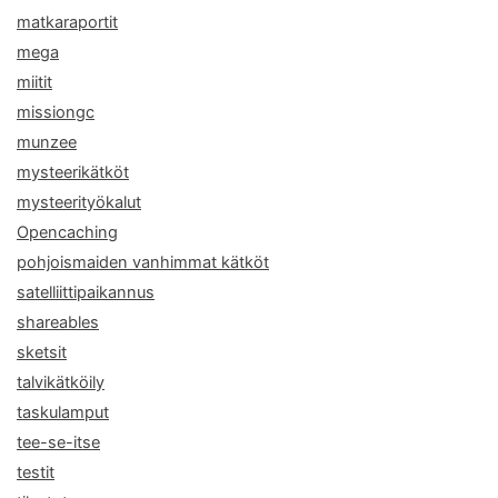
matkaraportit
mega
miitit
missiongc
munzee
mysteerikätköt
mysteerityökalut
Opencaching
pohjoismaiden vanhimmat kätköt
satelliittipaikannus
shareables
sketsit
talvikätköily
taskulamput
tee-se-itse
testit