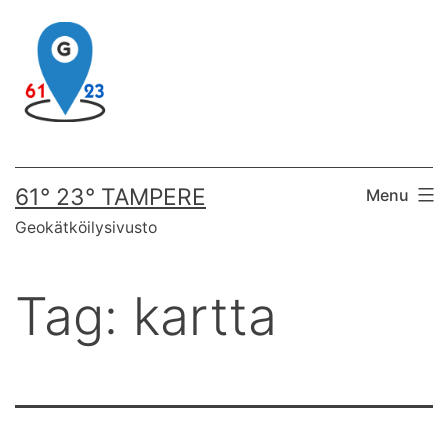
Skip
to
content
61° 23° TAMPERE
Menu
Geokätköilysivusto
Tag:
kartta