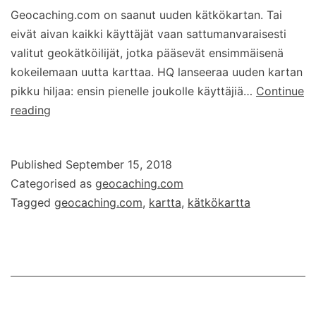
Geocaching.com on saanut uuden kätkökartan. Tai
eivät aivan kaikki käyttäjät vaan sattumanvaraisesti
valitut geokätköilijät, jotka pääsevät ensimmäisenä
kokeilemaan uutta karttaa. HQ lanseeraa uuden kartan
pikku hiljaa: ensin pienelle joukolle käyttäjiä…
Continue
Geocaching.comin
reading
uusi
kartta
Published
September 15, 2018
Categorised as
geocaching.com
Tagged
geocaching.com
,
kartta
,
kätkökartta