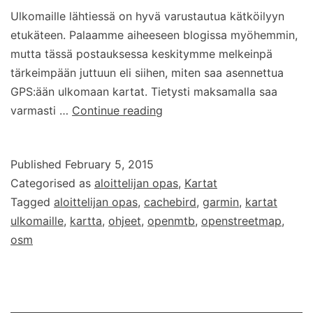
Ulkomaille lähtiessä on hyvä varustautua kätköilyyn
etukäteen. Palaamme aiheeseen blogissa myöhemmin,
mutta tässä postauksessa keskitymme melkeinpä
tärkeimpään juttuun eli siihen, miten saa asennettua
GPS:ään ulkomaan kartat. Tietysti maksamalla saa
Kartat
varmasti …
Continue reading
ulkomailla
kätköilyä
Published
February 5, 2015
varten
Categorised as
aloittelijan opas
,
Kartat
Tagged
aloittelijan opas
,
cachebird
,
garmin
,
kartat
ulkomaille
,
kartta
,
ohjeet
,
openmtb
,
openstreetmap
,
osm