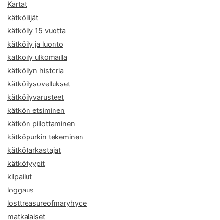
Kartat
kätköilijät
kätköily 15 vuotta
kätköily ja luonto
kätköily ulkomailla
kätköilyn historia
kätköilysovellukset
kätköilyvarusteet
kätkön etsiminen
kätkön piilottaminen
kätköpurkin tekeminen
kätkötarkastajat
kätkötyypit
kilpailut
loggaus
losttreasureofmaryhyde
matkalaiset