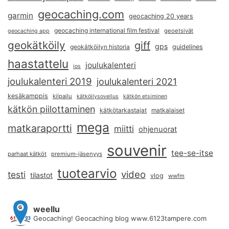
geocaching.com
garmin
geocaching 20 years
geocaching international film festival
geoetsivät
geocaching app
geokätköily
giff
gps
geokätköilyn historia
guidelines
haastattelu
joulukalenteri
ios
joulukalenteri 2019
joulukalenteri 2021
kesäkamppis
kilpailu
kätköilysovellus
kätkön etsiminen
kätkön piilottaminen
kätkötarkastajat
matkalaiset
mega
matkaraportti
miitti
ohjenuorat
souvenir
tee-se-itse
parhaat kätköt
premium-jäsenyys
tuotearvio
video
testi
tilastot
vlog
wwfm
weellu
Geocaching! Geocaching blog www.6123tampere.com