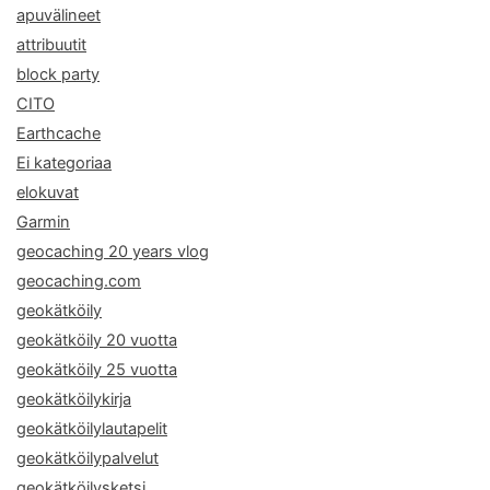
apuvälineet
attribuutit
block party
CITO
Earthcache
Ei kategoriaa
elokuvat
Garmin
geocaching 20 years vlog
geocaching.com
geokätköily
geokätköily 20 vuotta
geokätköily 25 vuotta
geokätköilykirja
geokätköilylautapelit
geokätköilypalvelut
geokätköilysketsi