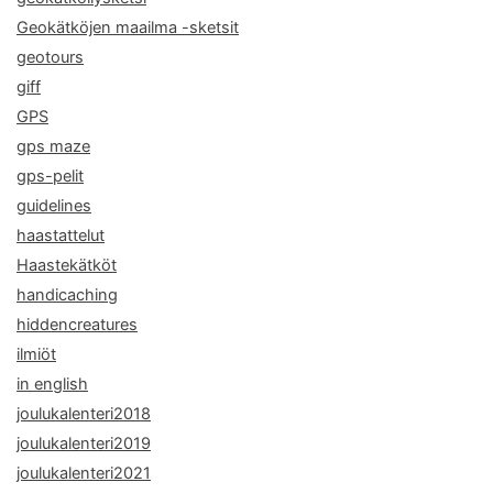
Geokätköjen maailma -sketsit
geotours
giff
GPS
gps maze
gps-pelit
guidelines
haastattelut
Haastekätköt
handicaching
hiddencreatures
ilmiöt
in english
joulukalenteri2018
joulukalenteri2019
joulukalenteri2021