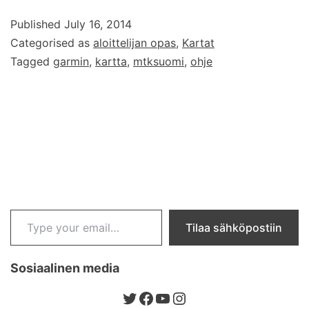
mistä
Published
July 16, 2014
topokartat
Categorised as
aloittelijan opas
,
Kartat
Garminin
Tagged
garmin
,
kartta
,
mtksuomi
,
ohje
gepsiin?
Type your email…
Tilaa sähköpostiin
Sosiaalinen media
Twitter
Facebook
YouTube
Instagram