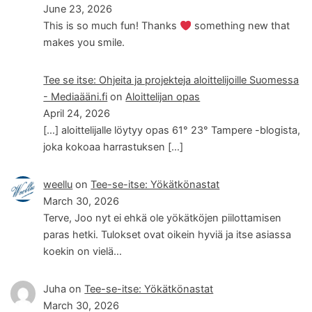
June 23, 2026
This is so much fun! Thanks
something new that
makes you smile.
Tee se itse: Ohjeita ja projekteja aloittelijoille Suomessa
- Mediaääni.fi
on
Aloittelijan opas
April 24, 2026
[…] aloittelijalle löytyy opas 61° 23° Tampere -blogista,
joka kokoaa harrastuksen […]
weellu
on
Tee-se-itse: Yökätkönastat
March 30, 2026
Terve, Joo nyt ei ehkä ole yökätköjen piilottamisen
paras hetki. Tulokset ovat oikein hyviä ja itse asiassa
koekin on vielä…
Juha
on
Tee-se-itse: Yökätkönastat
March 30, 2026