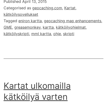
Published
April 13, 2015
GME-
Categorised as
geocaching.com
,
Kartat
,
skriptin
kätköilysovellukset
avulla
Tagged
eniron kartta
,
geocaching map enhancements
,
GME
,
greasemonkey
,
kartta
,
kätköilyohjelmat
,
kätköilyskripti
,
mml kartta
,
ohje
,
skripti
Kartat ulkomailla
kätköilyä varten