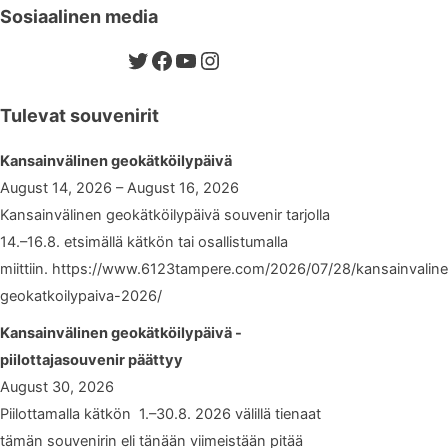
Sosiaalinen media
Twitter
Facebook
YouTube
Instagram
Tulevat souvenirit
Kansainvälinen geokätköilypäivä
August 14, 2026 – August 16, 2026
Kansainvälinen geokätköilypäivä souvenir tarjolla
14.–16.8. etsimällä kätkön tai osallistumalla
miittiin. https://www.6123tampere.com/2026/07/28/kansainvalin
geokatkoilypaiva-2026/
Kansainvälinen geokätköilypäivä -
piilottajasouvenir päättyy
August 30, 2026
Piilottamalla kätkön 1.–30.8. 2026 välillä tienaat
tämän souvenirin eli tänään viimeistään pitää