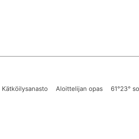
Kätköilysanasto
Aloittelijan opas
61°23° so