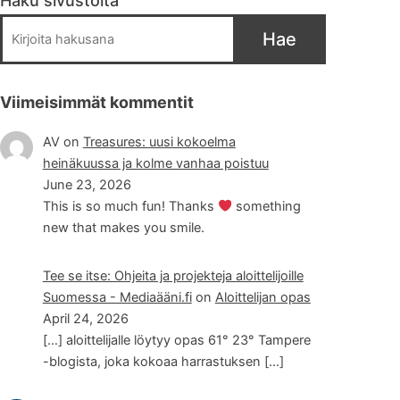
Haku sivustolta
Hae
Viimeisimmät kommentit
AV
on
Treasures: uusi kokoelma
heinäkuussa ja kolme vanhaa poistuu
June 23, 2026
This is so much fun! Thanks
something
new that makes you smile.
Tee se itse: Ohjeita ja projekteja aloittelijoille
Suomessa - Mediaääni.fi
on
Aloittelijan opas
April 24, 2026
[…] aloittelijalle löytyy opas 61° 23° Tampere
-blogista, joka kokoaa harrastuksen […]