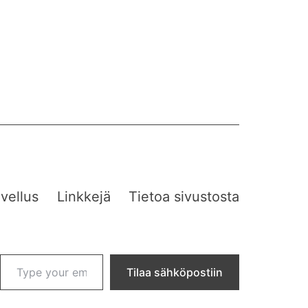
vellus
Linkkejä
Tietoa sivustosta
Type your email…
Tilaa sähköpostiin