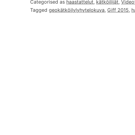
Categorised as
haastattelut
,
kätköilijät
,
Video
tekijä
Tagged
geokätköilylyhytelokuva
,
Giff 2015
,
h
iepu09