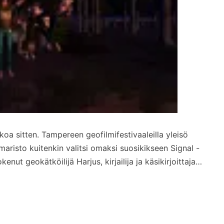
ikkoa sitten. Tampereen geofilmifestivaaleilla yleisö
aristo kuitenkin valitsi omaksi suosikikseen Signal -
ut geokätköilijä Harjus, kirjailija ja käsikirjoittaja…