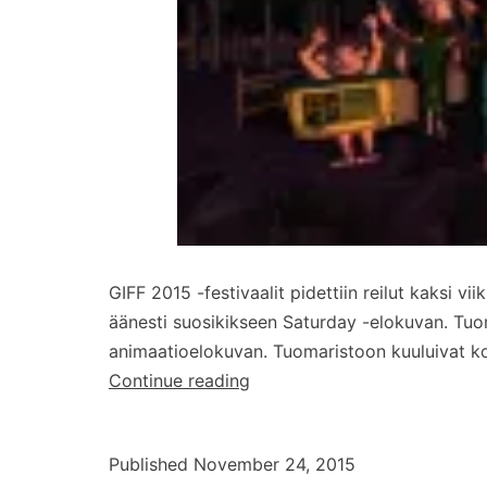
GIFF 2015 -festivaalit pidettiin reilut kaksi vi
äänesti suosikikseen Saturday -elokuvan. Tuom
animaatioelokuvan. Tuomaristoon kuuluivat koken
Haastattelussa
Continue reading
Signal
-
Published
November 24, 2015
elokuvan