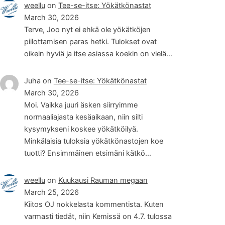
weellu
on
Tee-se-itse: Yökätkönastat
March 30, 2026
Terve, Joo nyt ei ehkä ole yökätköjen
piilottamisen paras hetki. Tulokset ovat
oikein hyviä ja itse asiassa koekin on vielä…
Juha
on
Tee-se-itse: Yökätkönastat
March 30, 2026
Moi. Vaikka juuri äsken siirryimme
normaaliajasta kesäaikaan, niin silti
kysymykseni koskee yökätköilyä.
Minkälaisia tuloksia yökätkönastojen koe
tuotti? Ensimmäinen etsimäni kätkö…
weellu
on
Kuukausi Rauman megaan
March 25, 2026
Kiitos OJ nokkelasta kommentista. Kuten
varmasti tiedät, niin Kemissä on 4.7. tulossa