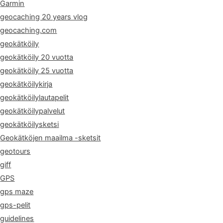
Garmin
geocaching 20 years vlog
geocaching.com
geokätköily
geokätköily 20 vuotta
geokätköily 25 vuotta
geokätköilykirja
geokätköilylautapelit
geokätköilypalvelut
geokätköilysketsi
Geokätköjen maailma -sketsit
geotours
giff
GPS
gps maze
gps-pelit
guidelines