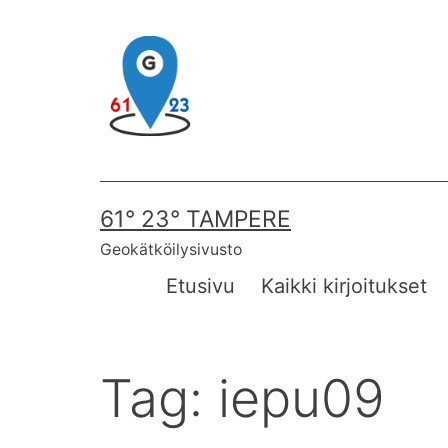
Skip
to
content
61° 23° TAMPERE
Geokätköilysivusto
Etusivu
Kaikki kirjoitukset
Tag:
iepu09