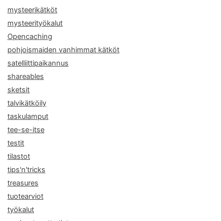
mysteerikätköt
mysteerityökalut
Opencaching
pohjoismaiden vanhimmat kätköt
satelliittipaikannus
shareables
sketsit
talvikätköily
taskulamput
tee-se-itse
testit
tilastot
tips'n'tricks
treasures
tuotearviot
työkalut