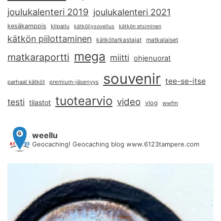
joulukalenteri 2019
joulukalenteri 2021
kesäkamppis
kilpailu
kätköilysovellus
kätkön etsiminen
kätkön piilottaminen
kätkötarkastajat
matkalaiset
mega
matkaraportti
miitti
ohjenuorat
souvenir
tee-se-itse
parhaat kätköt
premium-jäsenyys
tuotearvio
video
testi
tilastot
vlog
wwfm
weellu
Geocaching! Geocaching blog www.6123tampere.com