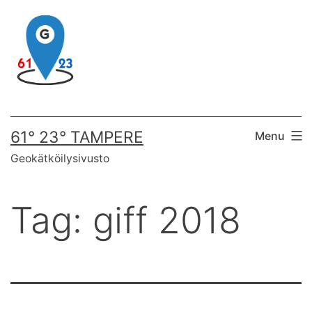
Skip
to
content
61° 23° TAMPERE
Menu
Geokätköilysivusto
Tag:
giff 2018