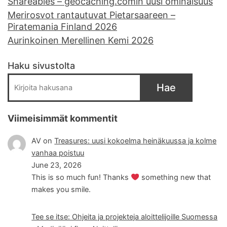
Shareables – geocaching.comin uusi ominaisuus
Merirosvot rantautuvat Pietarsaareen –
Piratemania Finland 2026
Aurinkoinen Merellinen Kemi 2026
Haku sivustolta
Hae
Viimeisimmät kommentit
AV
on
Treasures: uusi kokoelma heinäkuussa ja kolme
vanhaa poistuu
June 23, 2026
This is so much fun! Thanks
something new that
makes you smile.
Tee se itse: Ohjeita ja projekteja aloittelijoille Suomessa