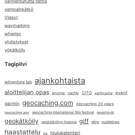
vanhentunutta tietoa
vempainkätkö
Videot
waymarking
wherigo
yhdistykset
yökätköily
Tagipilvi
ajankohtaista
adventure lab
aloittelijan opas
event
CITO
arvonta
cachly
earthcache
geocaching.com
garmin
geocaching 20 years
geocaching international film festival
geoetsivät
geocaching app
geokätköily
giff
gps
geokätköilyn historia
guidelines
haastattelu
joulukalenteri
ios