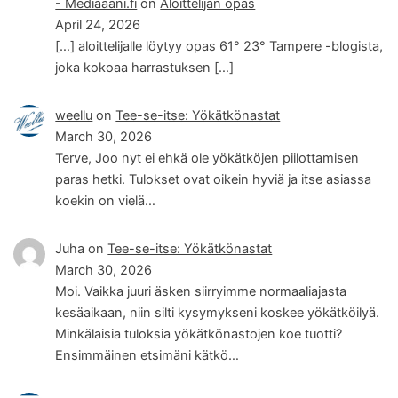
- Mediaääni.fi
on
Aloittelijan opas
April 24, 2026
[…] aloittelijalle löytyy opas 61° 23° Tampere -blogista,
joka kokoaa harrastuksen […]
weellu
on
Tee-se-itse: Yökätkönastat
March 30, 2026
Terve, Joo nyt ei ehkä ole yökätköjen piilottamisen
paras hetki. Tulokset ovat oikein hyviä ja itse asiassa
koekin on vielä…
Juha
on
Tee-se-itse: Yökätkönastat
March 30, 2026
Moi. Vaikka juuri äsken siirryimme normaaliajasta
kesäaikaan, niin silti kysymykseni koskee yökätköilyä.
Minkälaisia tuloksia yökätkönastojen koe tuotti?
Ensimmäinen etsimäni kätkö…