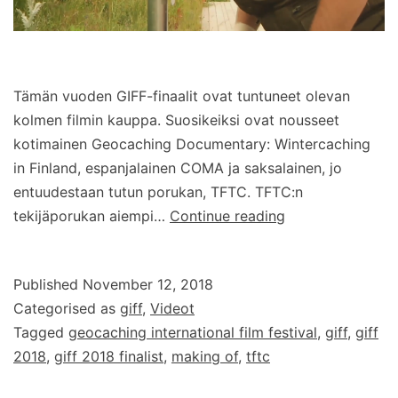
Tämän vuoden GIFF-finaalit ovat tuntuneet olevan
kolmen filmin kauppa. Suosikeiksi ovat nousseet
kotimainen Geocaching Documentary: Wintercaching
in Finland, espanjalainen COMA ja saksalainen, jo
entuudestaan tutun porukan, TFTC. TFTC:n
Näin
tekijäporukan aiempi…
Continue reading
syntyi
GIFF-
Published
November 12, 2018
suosikki:
Categorised as
giff
,
Videot
Making
Tagged
geocaching international film festival
,
giff
,
giff
of
2018
,
giff 2018 finalist
,
making of
,
tftc
TFTC