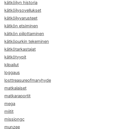
kätköilyn historia
kätköilysovellukset
kätköilyvarusteet
kätkön etsiminen
kätkön piilottaminen
kätköpurkin tekeminen
kätkötarkastajat
kätkötyypit
kilpailut
loggaus
losttreasureofmaryhyde
matkalaiset
matkaraportit
mega
miitit
missiongc
munzee