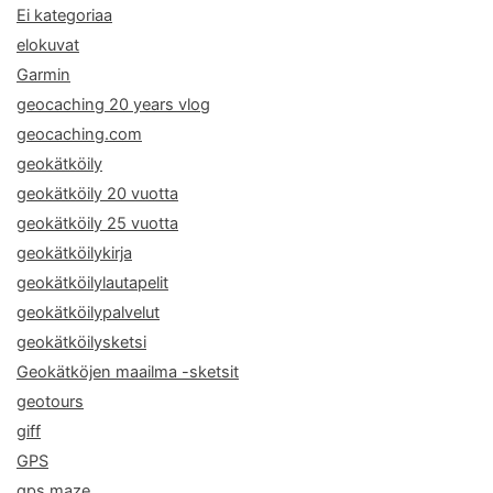
Ei kategoriaa
elokuvat
Garmin
geocaching 20 years vlog
geocaching.com
geokätköily
geokätköily 20 vuotta
geokätköily 25 vuotta
geokätköilykirja
geokätköilylautapelit
geokätköilypalvelut
geokätköilysketsi
Geokätköjen maailma -sketsit
geotours
giff
GPS
gps maze