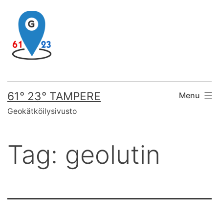
Skip
to
content
61° 23° TAMPERE
Menu
Geokätköilysivusto
Tag:
geolutin