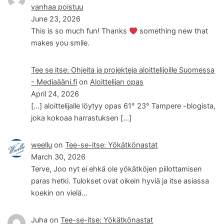
vanhaa poistuu
June 23, 2026
This is so much fun! Thanks
something new that
makes you smile.
Tee se itse: Ohjeita ja projekteja aloittelijoille Suomessa
- Mediaääni.fi
on
Aloittelijan opas
April 24, 2026
[…] aloittelijalle löytyy opas 61° 23° Tampere -blogista,
joka kokoaa harrastuksen […]
weellu
on
Tee-se-itse: Yökätkönastat
March 30, 2026
Terve, Joo nyt ei ehkä ole yökätköjen piilottamisen
paras hetki. Tulokset ovat oikein hyviä ja itse asiassa
koekin on vielä…
Juha
on
Tee-se-itse: Yökätkönastat