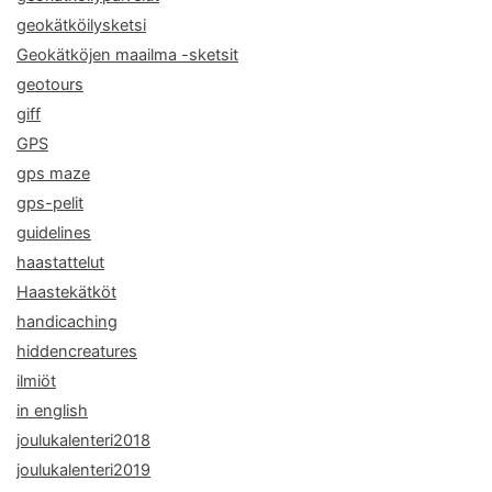
geokätköilysketsi
Geokätköjen maailma -sketsit
geotours
giff
GPS
gps maze
gps-pelit
guidelines
haastattelut
Haastekätköt
handicaching
hiddencreatures
ilmiöt
in english
joulukalenteri2018
joulukalenteri2019