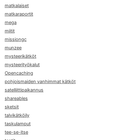
matkalaiset
matkaraportit
mega
miitit
missiongc
munzee
mysteerikätköt
mysteerityökalut
Opencaching
pohjoismaiden vanhimmat kätköt
satelliittipaikannus
shareables
sketsit
talvikätköily
taskulamput
tee-se-itse