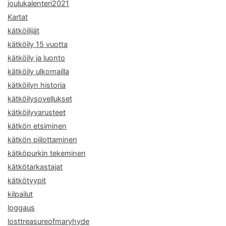
joulukalenteri2021
Kartat
kätköilijät
kätköily 15 vuotta
kätköily ja luonto
kätköily ulkomailla
kätköilyn historia
kätköilysovellukset
kätköilyvarusteet
kätkön etsiminen
kätkön piilottaminen
kätköpurkin tekeminen
kätkötarkastajat
kätkötyypit
kilpailut
loggaus
losttreasureofmaryhyde