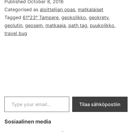
Published
October 8, 2016
Ja
Categorised as
aloittelijan opas
,
matkalaiset
mitä
Tagged
61°23° Tampere
,
geokolikko
,
geokrety
,
ovat
geolutin
,
geosem
,
matkaaja
,
path tag
,
puukolikko
,
puukolikot?
travel bug
Type your email…
Tilaa sähköpostiin
Sosiaalinen media