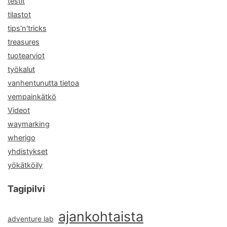
testit
tilastot
tips'n'tricks
treasures
tuotearviot
työkalut
vanhentunutta tietoa
vempainkätkö
Videot
waymarking
wherigo
yhdistykset
yökätköily
Tagipilvi
ajankohtaista
adventure lab