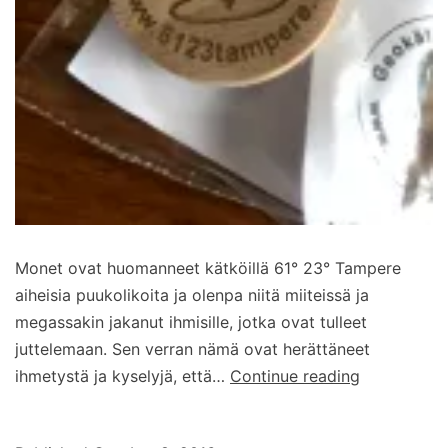
Monet ovat huomanneet kätköillä 61° 23° Tampere
aiheisia puukolikoita ja olenpa niitä miiteissä ja
megassakin jakanut ihmisille, jotka ovat tulleet
juttelemaan. Sen verran nämä ovat herättäneet
Mikä
ihmetystä ja kyselyjä, että…
Continue reading
on
Geokrety?