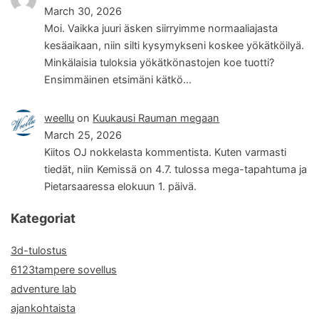
March 30, 2026
Moi. Vaikka juuri äsken siirryimme normaaliajasta
kesäaikaan, niin silti kysymykseni koskee yökätköilyä.
Minkälaisia tuloksia yökätkönastojen koe tuotti?
Ensimmäinen etsimäni kätkö…
weellu
on
Kuukausi Rauman megaan
March 25, 2026
Kiitos OJ nokkelasta kommentista. Kuten varmasti
tiedät, niin Kemissä on 4.7. tulossa mega-tapahtuma ja
Pietarsaaressa elokuun 1. päivä.
Kategoriat
3d-tulostus
6123tampere sovellus
adventure lab
ajankohtaista