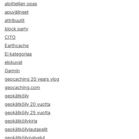
aloittelijan opas
apuvälineet
attribuutit
block party
CITO
Earthcache
Ei kategoriaa
elokuvat
Garmin
geocaching 20 years vlog
geocaching.com
geokätköily
geokätköily 20 vuotta
geokätköily 25 vuotta
geokätköilykirja
geokätköilylautapelit
geokätköilypalvelut