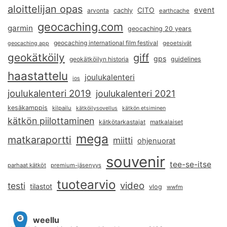
aloittelijan opas
event
CITO
arvonta
cachly
earthcache
geocaching.com
garmin
geocaching 20 years
geocaching international film festival
geoetsivät
geocaching app
geokätköily
giff
gps
geokätköilyn historia
guidelines
haastattelu
joulukalenteri
ios
joulukalenteri 2019
joulukalenteri 2021
kesäkamppis
kilpailu
kätköilysovellus
kätkön etsiminen
kätkön piilottaminen
kätkötarkastajat
matkalaiset
mega
matkaraportti
miitti
ohjenuorat
souvenir
tee-se-itse
parhaat kätköt
premium-jäsenyys
tuotearvio
video
testi
tilastot
vlog
wwfm
weellu