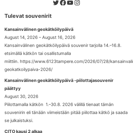
Twitter
Facebook
YouTube
Instagram
Tulevat souvenirit
Kansainvälinen geokätköilypäivä
August 14, 2026 – August 16, 2026
Kansainvälinen geokätköilypäivä souvenir tarjolla 14.–16.8.
etsimällä kätkön tai osallistumalla
miittiin. https://www.6123tampere.com/2026/07/28/kansainval
geokatkoilypaiva-2026/
Kansainvälinen geokätköilypäivä -piilottajasouvenir
päättyy
August 30, 2026
Piilottamalla kätkön 1.–30.8. 2026 välillä tienaat tämän
souvenirin eli tänään viimeistään pitää piilottaa kätkö ja saada
se julkaistuksi.
CITO kausi 2 alkaa