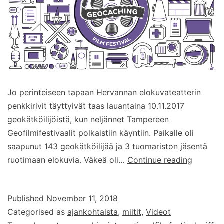
Jo perinteiseen tapaan Hervannan elokuvateatterin
penkkirivit täyttyivät taas lauantaina 10.11.2017
geokätköilijöistä, kun neljännet Tampereen
Geofilmifestivaalit polkaistiin käyntiin. Paikalle oli
saapunut 143 geokätköilijää ja 3 tuomariston jäsentä
Tamper
ruotimaan elokuvia. Väkeä oli…
Continue reading
Geofilmi
–
Published
November 11, 2018
GIFF
Categorised as
ajankohtaista
,
miitit
,
Videot
2018