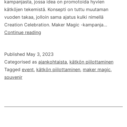
kampanjasta, jossa idea on promotoida hyvien
kätköjen tekemistä. Konsepti on tuttu muutaman
vuoden takaa, jolloin sama ajatus kulki nimellä
Creation Celebration. Maker Magic -kampanja…
Maker
Continue reading
magic
–
Published
May 3, 2023
tekijän
Categorised as
ajankohtaista
,
kätkön piilottaminen
taikaa
Tagged
event
,
kätkön piilottaminen
,
maker magic
,
souvenir