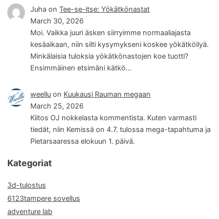
Juha
on
Tee-se-itse: Yökätkönastat
March 30, 2026
Moi. Vaikka juuri äsken siirryimme normaaliajasta
kesäaikaan, niin silti kysymykseni koskee yökätköilyä.
Minkälaisia tuloksia yökätkönastojen koe tuotti?
Ensimmäinen etsimäni kätkö…
weellu
on
Kuukausi Rauman megaan
March 25, 2026
Kiitos OJ nokkelasta kommentista. Kuten varmasti
tiedät, niin Kemissä on 4.7. tulossa mega-tapahtuma ja
Pietarsaaressa elokuun 1. päivä.
Kategoriat
3d-tulostus
6123tampere sovellus
adventure lab