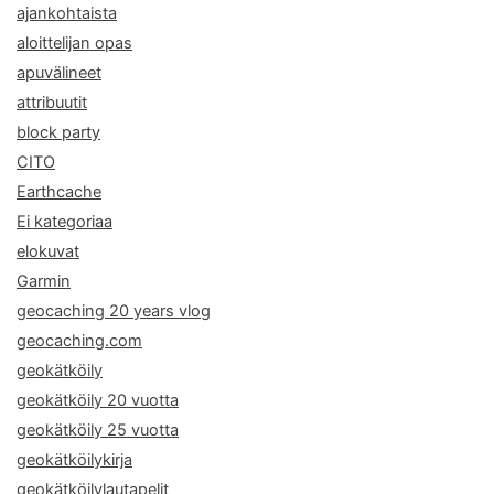
ajankohtaista
aloittelijan opas
apuvälineet
attribuutit
block party
CITO
Earthcache
Ei kategoriaa
elokuvat
Garmin
geocaching 20 years vlog
geocaching.com
geokätköily
geokätköily 20 vuotta
geokätköily 25 vuotta
geokätköilykirja
geokätköilylautapelit