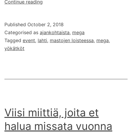
Mastojen
Continue reading
loisteessa
–
Published
October 2, 2018
Lahden
Categorised as
ajankohtaista
,
mega
suurtapahtuma
Tagged
event
,
lahti
,
mastojen loisteessa
,
mega
,
on
yökätköt
julkaistu
Viisi miittiä, joita et
halua missata vuonna