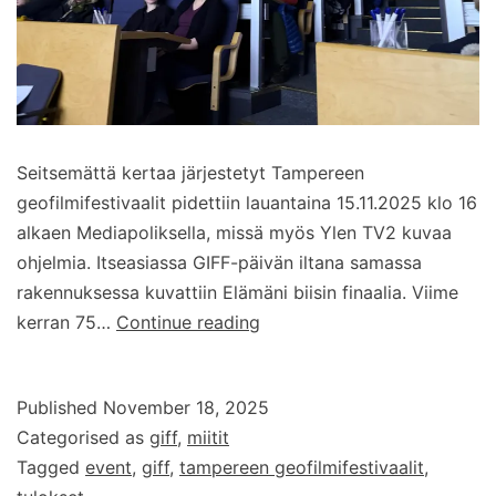
Seitsemättä kertaa järjestetyt Tampereen
geofilmifestivaalit pidettiin lauantaina 15.11.2025 klo 16
alkaen Mediapoliksella, missä myös Ylen TV2 kuvaa
ohjelmia. Itseasiassa GIFF-päivän iltana samassa
rakennuksessa kuvattiin Elämäni biisin finaalia. Viime
Tampereen
kerran 75…
Continue reading
Geofilmifestivaalit
–
Published
November 18, 2025
GIFF
Categorised as
giff
,
miitit
2025
Tagged
event
,
giff
,
tampereen geofilmifestivaalit
,
–