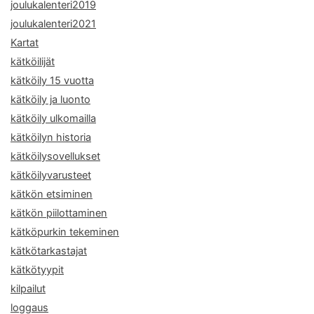
joulukalenteri2019
joulukalenteri2021
Kartat
kätköilijät
kätköily 15 vuotta
kätköily ja luonto
kätköily ulkomailla
kätköilyn historia
kätköilysovellukset
kätköilyvarusteet
kätkön etsiminen
kätkön piilottaminen
kätköpurkin tekeminen
kätkötarkastajat
kätkötyypit
kilpailut
loggaus