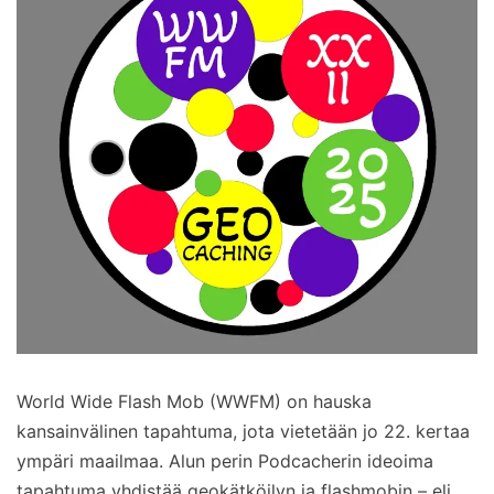
World Wide Flash Mob (WWFM) on hauska
kansainvälinen tapahtuma, jota vietetään jo 22. kertaa
ympäri maailmaa. Alun perin Podcacherin ideoima
tapahtuma yhdistää geokätköilyn ja flashmobin – eli