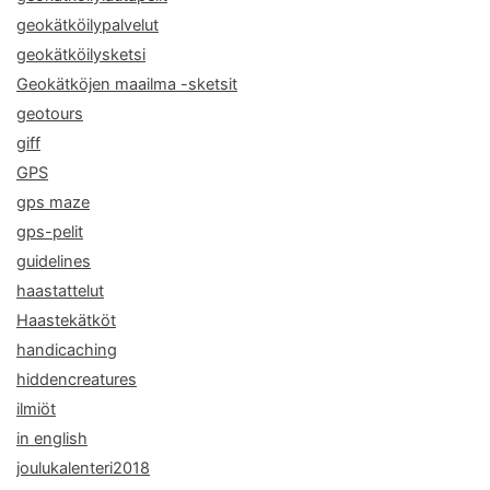
geokätköilypalvelut
geokätköilysketsi
Geokätköjen maailma -sketsit
geotours
giff
GPS
gps maze
gps-pelit
guidelines
haastattelut
Haastekätköt
handicaching
hiddencreatures
ilmiöt
in english
joulukalenteri2018