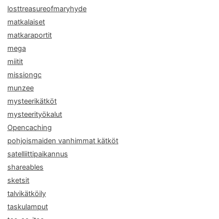
losttreasureofmaryhyde
matkalaiset
matkaraportit
mega
miitit
missiongc
munzee
mysteerikätköt
mysteerityökalut
Opencaching
pohjoismaiden vanhimmat kätköt
satelliittipaikannus
shareables
sketsit
talvikätköily
taskulamput