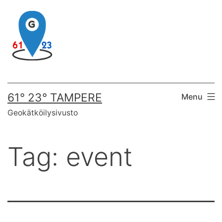
Skip
to
content
61° 23° TAMPERE
Menu
Geokätköilysivusto
Tag:
event