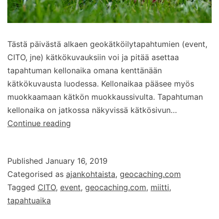
Tästä päivästä alkaen geokätköilytapahtumien (event,
CITO, jne) kätkökuvauksiin voi ja pitää asettaa
tapahtuman kellonaika omana kenttänään
kätkökuvausta luodessa. Kellonaikaa pääsee myös
muokkaamaan kätkön muokkaussivulta. Tapahtuman
kellonaika on jatkossa näkyvissä kätkösivun…
Miittien
Continue reading
kuvauksiin
tapahtuman
Published
January 16, 2019
kesto
Categorised as
ajankohtaista
,
geocaching.com
omana
Tagged
CITO
,
event
,
geocaching.com
,
miitti
,
kenttänään
tapahtuaika