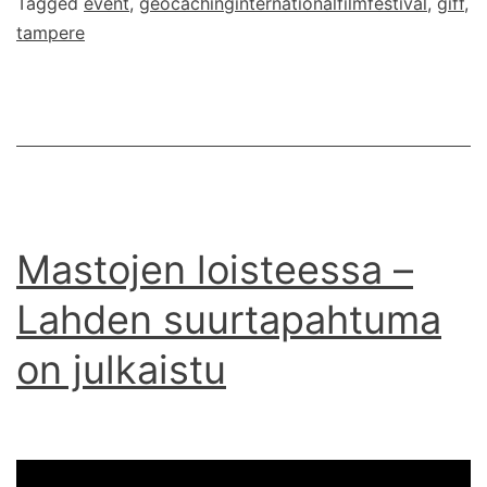
Tagged
event
,
geocachinginternationalfilmfestival
,
giff
,
–
tampere
tulokset
Mastojen loisteessa –
Lahden suurtapahtuma
on julkaistu