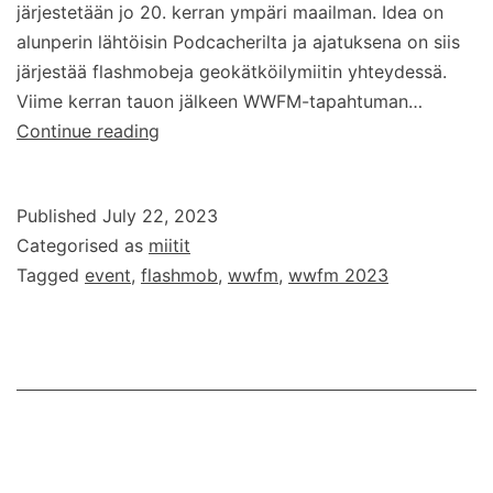
järjestetään jo 20. kerran ympäri maailman. Idea on
alunperin lähtöisin Podcacherilta ja ajatuksena on siis
järjestää flashmobeja geokätköilymiitin yhteydessä.
Viime kerran tauon jälkeen WWFM-tapahtuman…
WWFM
Continue reading
2023
–
Published
July 22, 2023
Flashmob
Categorised as
miitit
Tagged
event
,
flashmob
,
wwfm
,
wwfm 2023