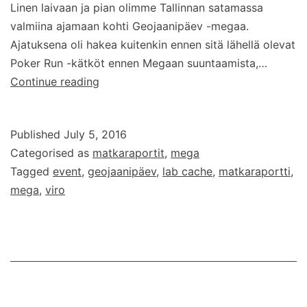
Linen laivaan ja pian olimme Tallinnan satamassa
valmiina ajamaan kohti Geojaanipäev -megaa.
Ajatuksena oli hakea kuitenkin ennen sitä lähellä olevat
Poker Run -kätköt ennen Megaan suuntaamista,…
Geojaanipäev
Continue reading
–
matkaraportti
Published
July 5, 2016
Viron
Categorised as
matkaraportit
,
mega
megasta
Tagged
event
,
geojaanipäev
,
lab cache
,
matkaraportti
,
mega
,
viro