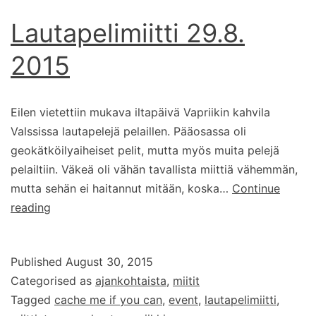
Lautapelimiitti 29.8.
2015
Eilen vietettiin mukava iltapäivä Vapriikin kahvila
Valssissa lautapelejä pelaillen. Pääosassa oli
geokätköilyaiheiset pelit, mutta myös muita pelejä
pelailtiin. Väkeä oli vähän tavallista miittiä vähemmän,
mutta sehän ei haitannut mitään, koska…
Continue
Lautapelimiitti
reading
29.8.
2015
Published
August 30, 2015
Categorised as
ajankohtaista
,
miitit
Tagged
cache me if you can
,
event
,
lautapelimiitti
,