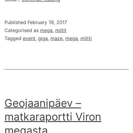
miittiä,
joita
Published
February 19, 2017
et
Categorised as
mega
,
miitit
halua
Tagged
event
,
giga
,
maze
,
mega
,
miitti
missata
vuonna
2017
Geojaanipäev –
matkaraportti Viron
megasta