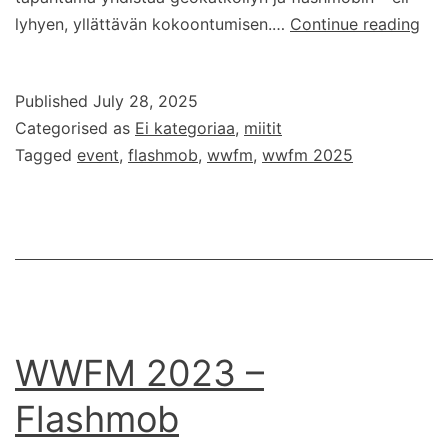
WW
lyhyen, yllättävän kokoontumisen.…
Continue reading
20
–
Published
July 28, 2025
kan
Categorised as
Ei kategoriaa
,
miitit
fla
Tagged
event
,
flashmob
,
wwfm
,
wwfm 2025
tul
taa
WWFM 2023 –
Flashmob