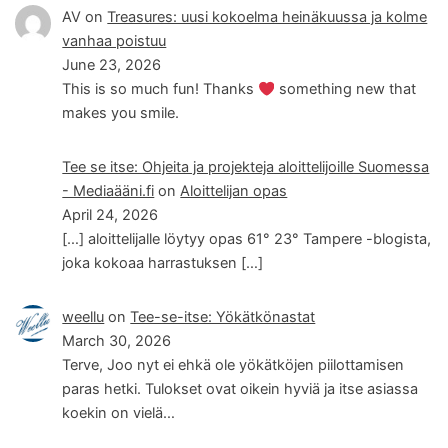
AV
on
Treasures: uusi kokoelma heinäkuussa ja kolme
vanhaa poistuu
June 23, 2026
This is so much fun! Thanks
something new that
makes you smile.
Tee se itse: Ohjeita ja projekteja aloittelijoille Suomessa
- Mediaääni.fi
on
Aloittelijan opas
April 24, 2026
[…] aloittelijalle löytyy opas 61° 23° Tampere -blogista,
joka kokoaa harrastuksen […]
weellu
on
Tee-se-itse: Yökätkönastat
March 30, 2026
Terve, Joo nyt ei ehkä ole yökätköjen piilottamisen
paras hetki. Tulokset ovat oikein hyviä ja itse asiassa
koekin on vielä…