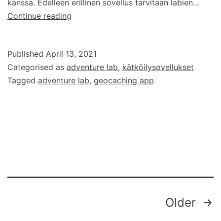
kanssa. Edelleen erillinen sovellus tarvitaan labien…
Adventure
Continue reading
Labit
Geocaching
Published
April 13, 2021
sovellukseen!
Categorised as
adventure lab
,
kätköilysovellukset
Tagged
adventure lab
,
geocaching app
Posts
Older