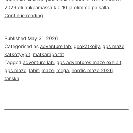
2026 oli aukeamassa klo 10 ja olimme paikalla…
Nordic
Continue reading
Maze
2026
Published
May 31, 2026
Categorised as
adventure lab
,
geokätköily
,
gps maze
,
kätkötyypit
,
matkaraportit
Tagged
adventure lab
,
gps adventures maze exhibit
,
gps maze
,
labit
,
maze
,
mega
,
nordic maze 2026
,
tanska