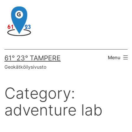
Skip
to
content
61° 23° TAMPERE
Menu
Geokätköilysivusto
Category:
adventure lab