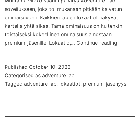
Muutama viikko saatiin päivitys Adventure Lab -
sovellukseen, joka toi mukanaan pitkään kaivatun
ominaisuuden: Kaikkien labien lokaatiot näkyvät
kartalla yhtä aikaa. Tämä ominaisuus on kuitenkin
toistaiseksi kokeellinen ominaisuus ainostaan
Lokaatiot
premium-jäsenille. Lokaatio,…
Continue reading
kartalle
Published
October 10, 2023
Categorised as
adventure lab
Tagged
adventure lab
,
lokaatiot
,
premium-jäsenyys