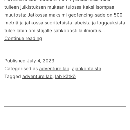
tulleen julkistuksen mukaan tulossa kaksi isompaa
muutosta: Jatkossa maksimi geofencing-säde on 500
metriä ja jatkossa suoritetuista labeista ja loggauksista
tulee labin omistajalle sähköpostilla ilmoitus…
Muutoksia
Continue reading
Adventure
Labeihin
Published
July 4, 2023
Categorised as
adventure lab
,
ajankohtaista
Tagged
adventure lab
,
lab kätkö