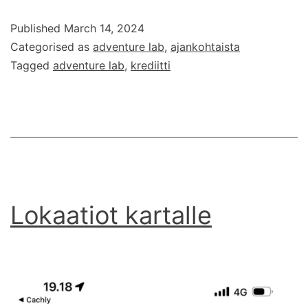
Ad
Published
March 14, 2024
L
Categorised as
adventure lab
,
ajankohtaista
-
Tagged
adventure lab
,
krediitti
kr
ja
Lokaatiot kartalle