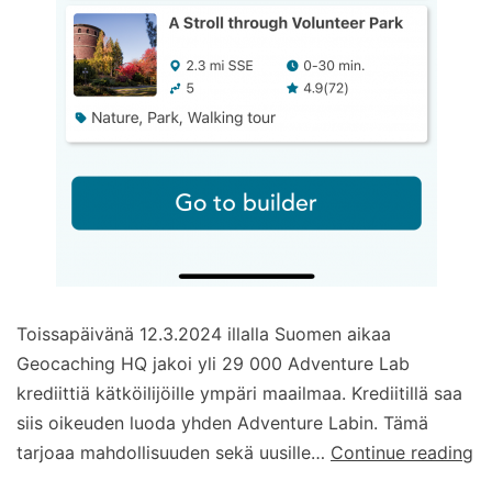
Toissapäivänä 12.3.2024 illalla Suomen aikaa
Geocaching HQ jakoi yli 29 000 Adventure Lab
krediittiä kätköilijöille ympäri maailmaa. Krediitillä saa
siis oikeuden luoda yhden Adventure Labin. Tämä
2
tarjoaa mahdollisuuden sekä uusille…
Continue reading
uu