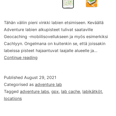
Tähän väliin pieni vinkki labien etsimiseen. Keväällä
Adventure labien alkupisteet tulivat saataville
Geocaching -mobiilisovellukseen ja myös esimerkiksi
Cachlyyn. Ongelmana on kuitenkin se, että joissakin
labeissa pisteet hajaantuvat laajalle alueelle ja…
Labien
Continue reading
lokaatiot
GPX-
Published
August 29, 2021
tiedostoon
Categorised as
adventure lab
Tagged
adventure labs
,
gpx
,
lab cache
,
labikätköt
,
locations