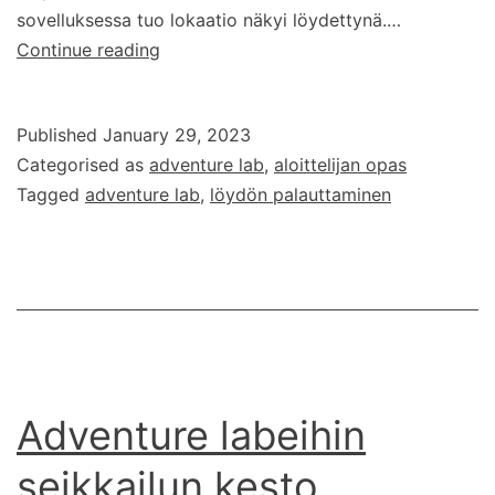
sovelluksessa tuo lokaatio näkyi löydettynä.…
Adventure
Continue reading
Lab
-
Published
January 29, 2023
löydön
Categorised as
adventure lab
,
aloittelijan opas
palauttaminen
Tagged
adventure lab
,
löydön palauttaminen
Adventure labeihin
seikkailun kesto