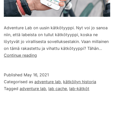
Adventure Lab on uusin kätkötyyppi. Nyt voi jo sanoa
niin, että labeista on tullut kätkötyyppi, koska ne
löytyvät jo virallisesta sovelluksestakin. Vaan millainen
on tämä rakastettu ja vihattu kätkötyyppi? Tähän…
Adventure
Continue reading
Lab
–
Published
May 16, 2021
uusin
Categorised as
adventure lab
,
kätköilyn historia
kätkötyyppi
Tagged
adventure lab
,
lab cache
,
lab-kätköt