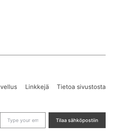
vellus
Linkkejä
Tietoa sivustosta
Type your email…
Tilaa sähköpostiin