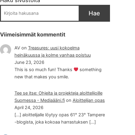
Haku sivustolta
Hae
Viimeisimmät kommentit
AV
on
Treasures: uusi kokoelma
heinäkuussa ja kolme vanhaa poistuu
June 23, 2026
This is so much fun! Thanks
something
new that makes you smile.
Tee se itse: Ohjeita ja projekteja aloittelijoille
Suomessa - Mediaääni.fi
on
Aloittelijan opas
April 24, 2026
[…] aloittelijalle löytyy opas 61° 23° Tampere
-blogista, joka kokoaa harrastuksen […]