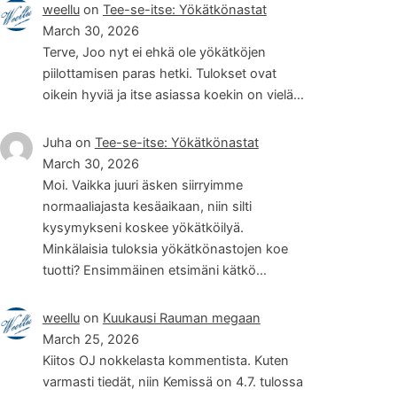
weellu
on
Tee-se-itse: Yökätkönastat
March 30, 2026
Terve, Joo nyt ei ehkä ole yökätköjen
piilottamisen paras hetki. Tulokset ovat
oikein hyviä ja itse asiassa koekin on vielä…
Juha
on
Tee-se-itse: Yökätkönastat
March 30, 2026
Moi. Vaikka juuri äsken siirryimme
normaaliajasta kesäaikaan, niin silti
kysymykseni koskee yökätköilyä.
Minkälaisia tuloksia yökätkönastojen koe
tuotti? Ensimmäinen etsimäni kätkö…
weellu
on
Kuukausi Rauman megaan
March 25, 2026
Kiitos OJ nokkelasta kommentista. Kuten
varmasti tiedät, niin Kemissä on 4.7. tulossa