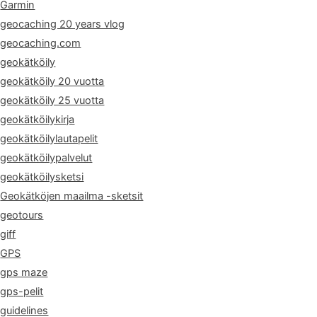
Garmin
geocaching 20 years vlog
geocaching.com
geokätköily
geokätköily 20 vuotta
geokätköily 25 vuotta
geokätköilykirja
geokätköilylautapelit
geokätköilypalvelut
geokätköilysketsi
Geokätköjen maailma -sketsit
geotours
giff
GPS
gps maze
gps-pelit
guidelines