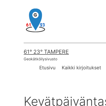
Skip
to
content
61° 23° TAMPERE
Geokätköilysivusto
Etusivu
Kaikki kirjoitukset
Kevätpäivänta