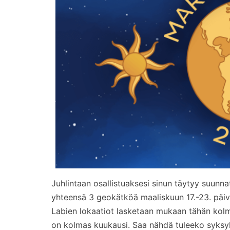
Juhlintaan osallistuaksesi sinun täytyy suunnat
yhteensä 3 geokätköä maaliskuun 17.-23. päivä
Labien lokaatiot lasketaan mukaan tähän kol
on kolmas kuukausi. Saa nähdä tuleeko syksyll