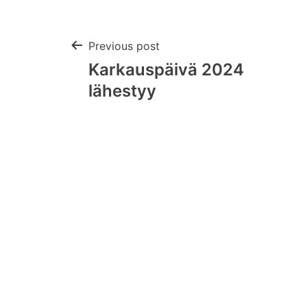
Post
Previous post
Karkauspäivä 2024
navigation
lähestyy