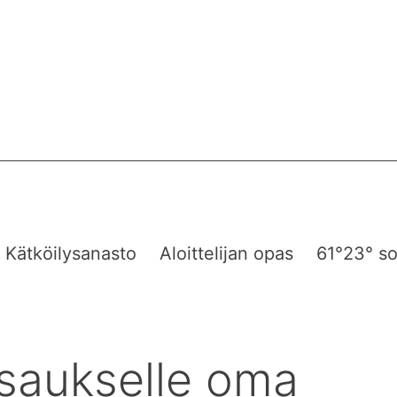
Kätköilysanasto
Aloittelijan opas
61°23° so
saukselle oma