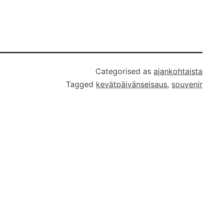
Categorised as
ajankohtaista
Tagged
kevätpäivänseisaus
,
souvenir
i