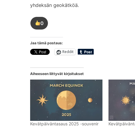
yhdeksän geokätköä.
0
Tykkää
tästä
kirjoituksesta
Jaa tämä postaus:
Reddit
Aiheeseen liittyvät kirjoitukset
Kevätpäiväntasaus 2025 -souvenir
Kevätpäivänt