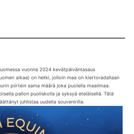
(Suomessa vuonna 2024 kevätpäiväntasaus
uomen aikaa) on hetki, jolloin maa on kiertoradallaan
uurin piirtein sama määrä joka puolella maailmaa.
sella pallon puoliskolla ja syksyä eteläisellä. Tätä
tänyt juhlistaa uudella souvenirilla.