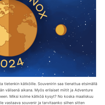
a tietenkin kätköille. Souvenirin saa tienattua etsimällä
n välisenä aikana. Myös erilaiset miitit ja Adventure
meen. Miksi kolme kätköä kysyt? No koska maaliskuu
e vastaava souvenir ja tarvitaanko siihen sitten