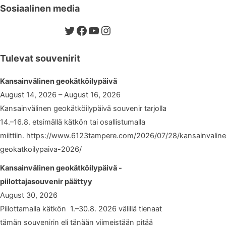
Sosiaalinen media
Twitter
Facebook
YouTube
Instagram
Tulevat souvenirit
Kansainvälinen geokätköilypäivä
August 14, 2026 – August 16, 2026
Kansainvälinen geokätköilypäivä souvenir tarjolla
14.–16.8. etsimällä kätkön tai osallistumalla
miittiin. https://www.6123tampere.com/2026/07/28/kansainvalin
geokatkoilypaiva-2026/
Kansainvälinen geokätköilypäivä -
piilottajasouvenir päättyy
August 30, 2026
Piilottamalla kätkön 1.–30.8. 2026 välillä tienaat
tämän souvenirin eli tänään viimeistään pitää