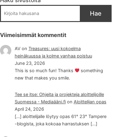
Haku sivustolta
Hae
Viimeisimmät kommentit
AV
on
Treasures: uusi kokoelma
heinäkuussa ja kolme vanhaa poistuu
June 23, 2026
This is so much fun! Thanks
something
new that makes you smile.
Tee se itse: Ohjeita ja projekteja aloittelijoille
Suomessa - Mediaääni.fi
on
Aloittelijan opas
April 24, 2026
[…] aloittelijalle löytyy opas 61° 23° Tampere
-blogista, joka kokoaa harrastuksen […]