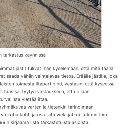
n tarkastus käynnissä
aimmat jästit tulivat ihan kyselemään, että mitä täällä
at saada vähän vaihtelevaa tietoa. Eräälle jästille, joka
laisten toimesta iltapartiointi, vastasin, että kyseessä
s taas sai tyytyä vastaukseen, että ollaan
rvallista viettää iltaa.
ryhmäkuvaa varten ja tietenkin tarinoimaan
tyä kotia kohti ja osa siitä vielä jatkoi jatkomiittiin.
e99:n kirjaama lista tarkastetuista asioista.