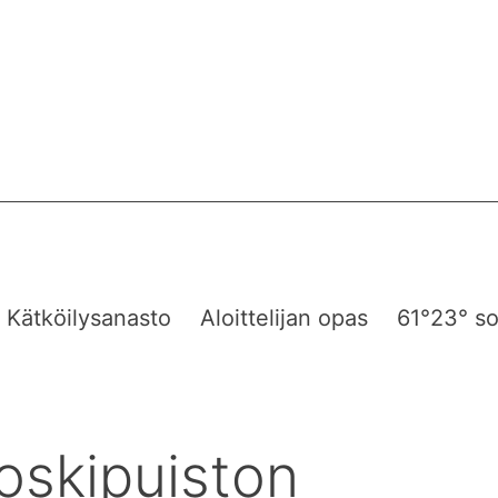
Kätköilysanasto
Aloittelijan opas
61°23° so
skipuiston