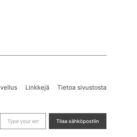
vellus
Linkkejä
Tietoa sivustosta
Type your email…
Tilaa sähköpostiin