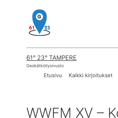
Skip
to
content
61° 23° TAMPERE
Geokätköilysivusto
Etusivu
Kaikki kirjoitukset
WWFM XV – Ko