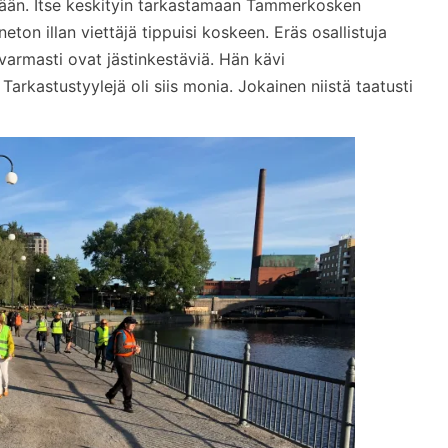
llään. Itse keskityin tarkastamaan Tammerkosken
neton illan viettäjä tippuisi koskeen. Eräs osallistuja
 varmasti ovat jästinkestäviä. Hän kävi
arkastustyylejä oli siis monia. Jokainen niistä taatusti