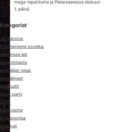
mega-tapahtuma ja Pietarsaaressa elokuun
1. päivä.
Kategoriat
3d-tulostus
6123tampere sovellus
adventure lab
ajankohtaista
aloittelijan opas
apuvälineet
attribuutit
block party
CITO
Earthcache
Ei kategoriaa
elokuvat