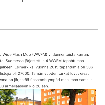
ld Wide Flash Mob (WWFM) viidennentoista kerran.
ta. Suomessa järjestettiin 4 WWFM tapahtumaa.
 jälkeen. Esimerkiksi vuonna 2015 tapahtumia oli 386
istujia oli 27000. Tämän vuoden tarkat luvut eivät
ideana on järjestää flashmob ympäri maailmaa samalla
uu armeliaaseen klo 20:een.