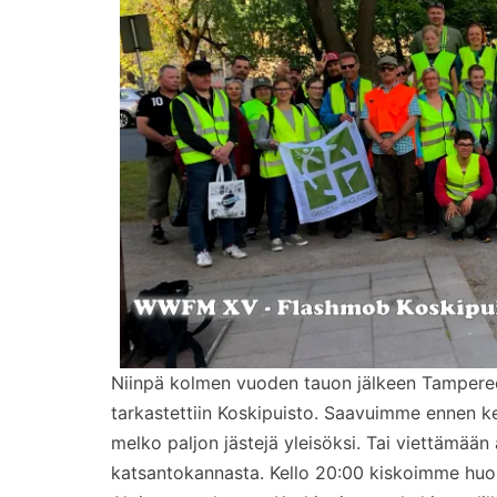
Niinpä kolmen vuoden tauon jälkeen Tamperee
tarkastettiin Koskipuisto. Saavuimme ennen k
melko paljon jästejä yleisöksi. Tai viettämään 
katsantokannasta. Kello 20:00 kiskoimme huomi