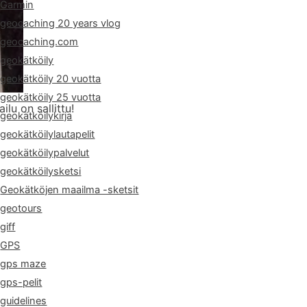
Garmin
geocaching 20 years vlog
geocaching.com
geokätköily
geokätköily 20 vuotta
geokätköily 25 vuotta
lu on sallittu!
geokätköilykirja
geokätköilylautapelit
geokätköilypalvelut
geokätköilysketsi
Geokätköjen maailma -sketsit
geotours
giff
GPS
gps maze
gps-pelit
guidelines