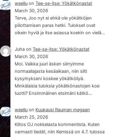
weellu
on
Tee-se-itse: Yökätkönastat
March 30, 2026
Terve, Joo nyt ei ehkä ole yökätköjen
piilottamisen paras hetki. Tulokset ovat
oikein hyviä ja itse asiassa koekin on vielä…
Juha
on
Tee-se-itse: Yökätkönastat
March 30, 2026
Moi. Vaikka juuri äsken siirryimme
normaaliajasta kesäaikaan, niin silti
kysymykseni koskee yökätköilyä.
Minkälaisia tuloksia yökätkönastojen koe
tuotti? Ensimmäinen etsimäni kätkö…
weellu
on
Kuukausi Rauman megaan
March 25, 2026
Kiitos OJ nokkelasta kommentista. Kuten
varmasti tiedät, niin Kemissä on 4.7. tulossa