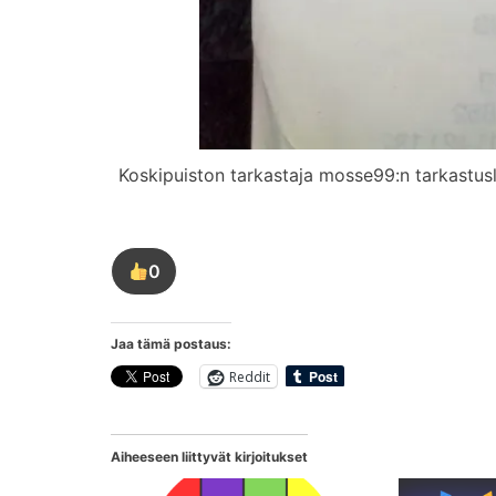
Koskipuiston tarkastaja mosse99:n tarkastuslis
0
Tykkää
tästä
kirjoituksesta
Jaa tämä postaus:
Reddit
Aiheeseen liittyvät kirjoitukset