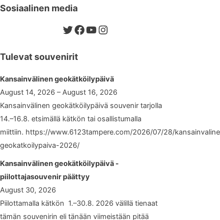
Sosiaalinen media
Twitter
Facebook
YouTube
Instagram
Tulevat souvenirit
Kansainvälinen geokätköilypäivä
August 14, 2026 – August 16, 2026
Kansainvälinen geokätköilypäivä souvenir tarjolla
14.–16.8. etsimällä kätkön tai osallistumalla
miittiin. https://www.6123tampere.com/2026/07/28/kansainvalin
geokatkoilypaiva-2026/
Kansainvälinen geokätköilypäivä -
piilottajasouvenir päättyy
August 30, 2026
Piilottamalla kätkön 1.–30.8. 2026 välillä tienaat
tämän souvenirin eli tänään viimeistään pitää