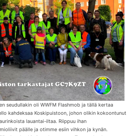
n seudullakin oli WWFM Flashmob ja tällä kertaa
ello kahdeksaa Koskipuistoon, johon olikin kokoontunut
aurinkoista lauantai-iltaa. Riippuu ihan
oliivit päälle ja otimme esiin vihkon ja kynän.