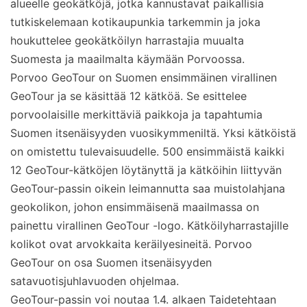
alueelle geokätköjä, jotka kannustavat paikallisia
tutkiskelemaan kotikaupunkia tarkemmin ja joka
houkuttelee geokätköilyn harrastajia muualta
Suomesta ja maailmalta käymään Porvoossa.
Porvoo GeoTour on Suomen ensimmäinen virallinen
GeoTour ja se käsittää 12 kätköä. Se esittelee
porvoolaisille merkittäviä paikkoja ja tapahtumia
Suomen itsenäisyyden vuosikymmeniltä. Yksi kätköistä
on omistettu tulevaisuudelle. 500 ensimmäistä kaikki
12 GeoTour-kätköjen löytänyttä ja kätköihin liittyvän
GeoTour-passin oikein leimannutta saa muistolahjana
geokolikon, johon ensimmäisenä maailmassa on
painettu virallinen GeoTour -logo. Kätköilyharrastajille
kolikot ovat arvokkaita keräilyesineitä. Porvoo
GeoTour on osa Suomen itsenäisyyden
satavuotisjuhlavuoden ohjelmaa.
GeoTour-passin voi noutaa 1.4. alkaen Taidetehtaan