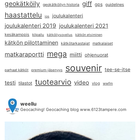
geokätköily
giff
gps
geokätköilyn historia
guidelines
haastattelu
joulukalenteri
ios
joulukalenteri 2019
joulukalenteri 2021
kesäkamppis
kilpailu
kätköilysovellus
kätkön etsiminen
kätkön piilottaminen
kätkötarkastajat
matkalaiset
mega
matkaraportti
miitti
ohjenuorat
souvenir
tee-se-itse
parhaat kätköt
premium-jäsenyys
tuotearvio
video
testi
tilastot
vlog
wwfm
weellu
Geocaching! Geocaching blog www.6123tampere.com