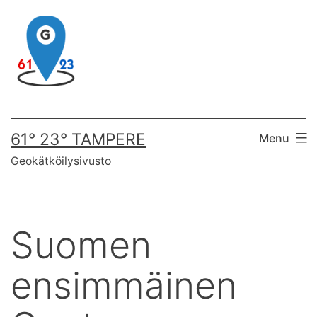
Skip
to
content
61° 23° TAMPERE
Menu
Geokätköilysivusto
Suomen
ensimmäinen