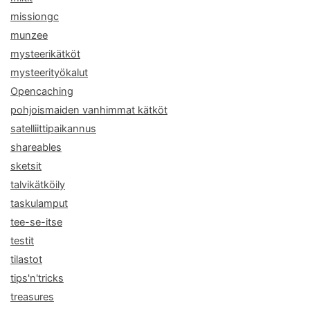
missiongc
munzee
mysteerikätköt
mysteerityökalut
Opencaching
pohjoismaiden vanhimmat kätköt
satelliittipaikannus
shareables
sketsit
talvikätköily
taskulamput
tee-se-itse
testit
tilastot
tips'n'tricks
treasures