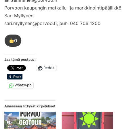
Porvoon kaupungin matkailu- ja markkinointipäällikkö
Sari Myllynen
sari.myllynen@porvoo.fi, puh. 040 706 1200
0
Tykkää
tästä
kirjoituksesta
Jaa tämä postaus:
Reddit
WhatsApp
Aiheeseen liittyvät kirjoitukset