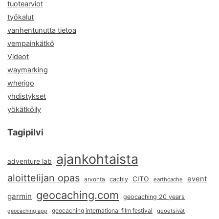
tuotearviot
työkalut
vanhentunutta tietoa
vempainkätkö
Videot
waymarking
wherigo
yhdistykset
yökätköily
Tagipilvi
ajankohtaista
adventure lab
aloittelijan opas
event
CITO
arvonta
cachly
earthcache
geocaching.com
garmin
geocaching 20 years
geocaching international film festival
geoetsivät
geocaching app