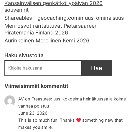
Kansainvälisen geokätköilypäivän 2026
souvenirit
Shareables – geocaching.comin uusi ominaisuus
Merirosvot rantautuvat Pietarsaareen –
Piratemania Finland 2026
Aurinkoinen Merellinen Kemi 2026
Haku sivustolta
Hae
Viimeisimmät kommentit
AV
on
Treasures: uusi kokoelma heinäkuussa ja kolme
vanhaa poistuu
June 23, 2026
This is so much fun! Thanks
something new that
makes you smile.