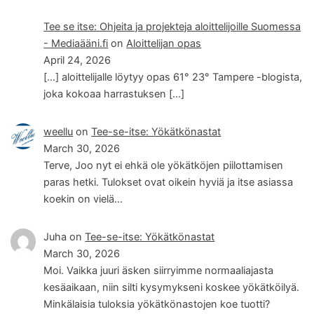
Tee se itse: Ohjeita ja projekteja aloittelijoille Suomessa
- Mediaääni.fi
on
Aloittelijan opas
April 24, 2026
[…] aloittelijalle löytyy opas 61° 23° Tampere -blogista,
joka kokoaa harrastuksen […]
weellu
on
Tee-se-itse: Yökätkönastat
March 30, 2026
Terve, Joo nyt ei ehkä ole yökätköjen piilottamisen
paras hetki. Tulokset ovat oikein hyviä ja itse asiassa
koekin on vielä…
Juha
on
Tee-se-itse: Yökätkönastat
March 30, 2026
Moi. Vaikka juuri äsken siirryimme normaaliajasta
kesäaikaan, niin silti kysymykseni koskee yökätköilyä.
Minkälaisia tuloksia yökätkönastojen koe tuotti?