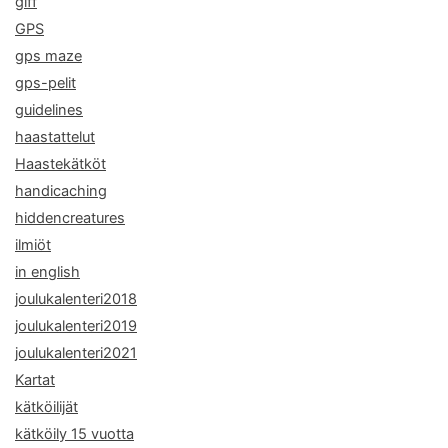
giff
GPS
gps maze
gps-pelit
guidelines
haastattelut
Haastekätköt
handicaching
hiddencreatures
ilmiöt
in english
joulukalenteri2018
joulukalenteri2019
joulukalenteri2021
Kartat
kätköilijät
kätköily 15 vuotta