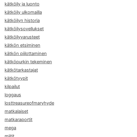
kätköily ja luonto
kätköily ulkomailla
kätköilyn historia
kätköilysovellukset
kätköilyvarusteet
kätkön etsiminen
kätkön piilottaminen
kätköpurkin tekeminen
kätkötarkastajat
kätkötyypit
kilpailut
loggaus
losttreasureofmaryhyde
matkalaiset
matkaraportit
mega
miitit