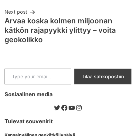
navigation
Next post
Arvaa koska kolmen miljoonan
kätkön rajapyykki ylittyy – voita
geokolikko
Type your email…
Tilaa sähköpostiin
Sosiaalinen media
Twitter
Facebook
YouTube
Instagram
Tulevat souvenirit
Kansainvälinen geokätköilypäivä