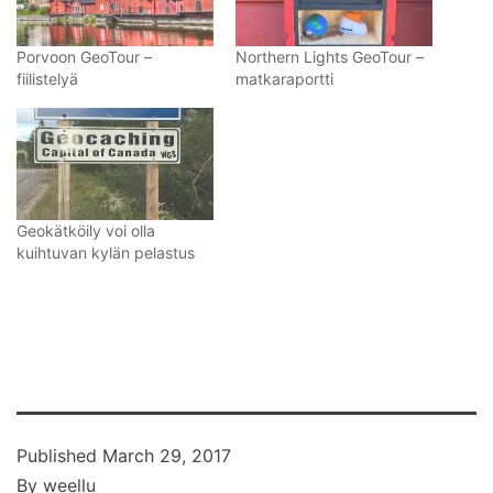
Porvoon GeoTour –
Northern Lights GeoTour –
fiilistelyä
matkaraportti
Geokätköily voi olla
kuihtuvan kylän pelastus
Published
March 29, 2017
By
weellu