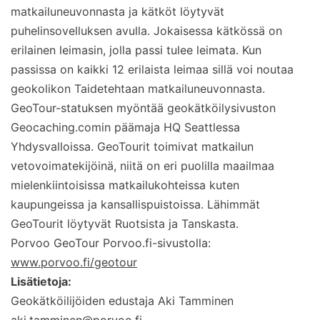
matkailuneuvonnasta ja kätköt löytyvät
puhelinsovelluksen avulla. Jokaisessa kätkössä on
erilainen leimasin, jolla passi tulee leimata. Kun
passissa on kaikki 12 erilaista leimaa sillä voi noutaa
geokolikon Taidetehtaan matkailuneuvonnasta.
GeoTour-statuksen myöntää geokätköilysivuston
Geocaching.comin päämaja HQ Seattlessa
Yhdysvalloissa. GeoTourit toimivat matkailun
vetovoimatekijöinä, niitä on eri puolilla maailmaa
mielenkiintoisissa matkailukohteissa kuten
kaupungeissa ja kansallispuistoissa. Lähimmät
GeoTourit löytyvät Ruotsista ja Tanskasta.
Porvoo GeoTour Porvoo.fi-sivustolla:
www.porvoo.fi/geotour
Lisätietoja:
Geokätköilijöiden edustaja Aki Tamminen
aki.tamminen@porvoo.fi