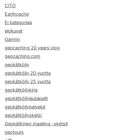
CITO
Earthcache
Ei kategoriaa
elokuvat
Garmin
geocaching 20 years vlog
geocaching.com
geokätköily
geokätköily 20 vuotta
geokätköily 25 vuotta
geokätköilykirja
geokätköilylautapelit
geokätköilypalvelut
geokätköilysketsi
Geokätköjen maailma -sketsit
geotours