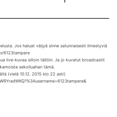
usta. Jos haluat väijyä sinne satunnaisesti ilmestyviä
.tv/6123tampere
ua live-kuvaa silloin tällöin. Ja jo kuvatut broadcastit
Aikamoista sekoiluahan tämä.
tä (vielä 10.12. 2015 klo 22 asti)
OwGWRYradWKQ?%3Ausername=6123tampere&