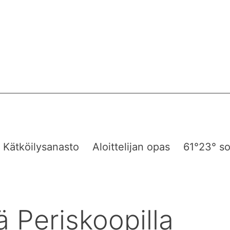
Kätköilysanasto
Aloittelijan opas
61°23° so
ä Periskoopilla