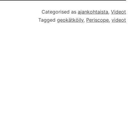
Categorised as
ajankohtaista
,
Videot
Tagged
geokätköily
,
Periscope
,
videot
i