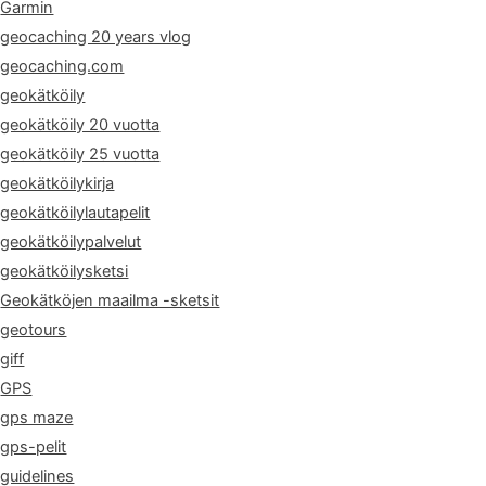
Garmin
geocaching 20 years vlog
geocaching.com
geokätköily
geokätköily 20 vuotta
geokätköily 25 vuotta
geokätköilykirja
geokätköilylautapelit
geokätköilypalvelut
geokätköilysketsi
Geokätköjen maailma -sketsit
geotours
giff
GPS
gps maze
gps-pelit
guidelines