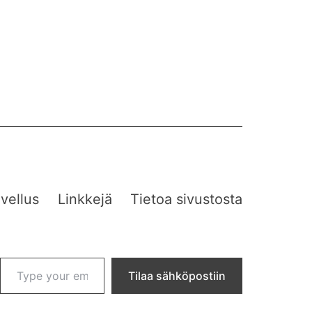
vellus
Linkkejä
Tietoa sivustosta
Type your email…
Tilaa sähköpostiin