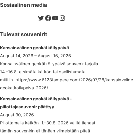
Sosiaalinen media
Twitter
Facebook
YouTube
Instagram
Tulevat souvenirit
Kansainvälinen geokätköilypäivä
August 14, 2026 – August 16, 2026
Kansainvälinen geokätköilypäivä souvenir tarjolla
14.–16.8. etsimällä kätkön tai osallistumalla
miittiin. https://www.6123tampere.com/2026/07/28/kansainvalin
geokatkoilypaiva-2026/
Kansainvälinen geokätköilypäivä -
piilottajasouvenir päättyy
August 30, 2026
Piilottamalla kätkön 1.–30.8. 2026 välillä tienaat
tämän souvenirin eli tänään viimeistään pitää