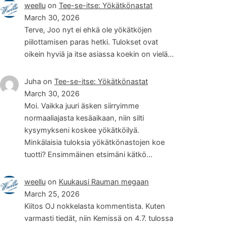
weellu
on
Tee-se-itse: Yökätkönastat
March 30, 2026
Terve, Joo nyt ei ehkä ole yökätköjen
piilottamisen paras hetki. Tulokset ovat
oikein hyviä ja itse asiassa koekin on vielä…
Juha
on
Tee-se-itse: Yökätkönastat
March 30, 2026
Moi. Vaikka juuri äsken siirryimme
normaaliajasta kesäaikaan, niin silti
kysymykseni koskee yökätköilyä.
Minkälaisia tuloksia yökätkönastojen koe
tuotti? Ensimmäinen etsimäni kätkö…
weellu
on
Kuukausi Rauman megaan
March 25, 2026
Kiitos OJ nokkelasta kommentista. Kuten
varmasti tiedät, niin Kemissä on 4.7. tulossa