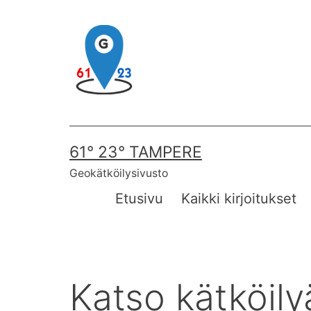
Skip
to
content
61° 23° TAMPERE
Geokätköilysivusto
Etusivu
Kaikki kirjoitukset
Katso kätköily