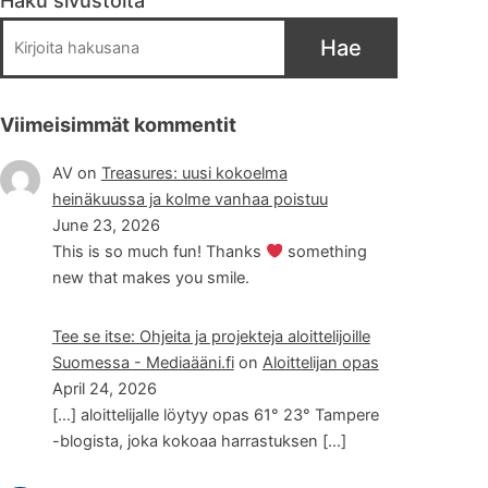
Haku sivustolta
Hae
Viimeisimmät kommentit
AV
on
Treasures: uusi kokoelma
heinäkuussa ja kolme vanhaa poistuu
June 23, 2026
This is so much fun! Thanks
something
new that makes you smile.
Tee se itse: Ohjeita ja projekteja aloittelijoille
Suomessa - Mediaääni.fi
on
Aloittelijan opas
April 24, 2026
[…] aloittelijalle löytyy opas 61° 23° Tampere
-blogista, joka kokoaa harrastuksen […]