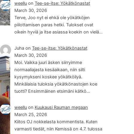
weellu
on
Tee-se-itse: Yökätkönastat
March 30, 2026
Terve, Joo nyt ei ehkä ole yökätköjen
piilottamisen paras hetki. Tulokset ovat
oikein hyviä ja itse asiassa koekin on vielä…
Juha
on
Tee-se-itse: Yökätkönastat
March 30, 2026
Moi. Vaikka juuri äsken siirryimme
normaaliajasta kesäaikaan, niin silti
kysymykseni koskee yökätköilyä.
Minkälaisia tuloksia yökätkönastojen koe
tuotti? Ensimmäinen etsimäni kätkö…
weellu
on
Kuukausi Rauman megaan
March 25, 2026
Kiitos OJ nokkelasta kommentista. Kuten
varmasti tiedät, niin Kemissä on 4.7. tulossa