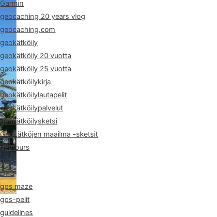
Garmin
geocaching 20 years vlog
geocaching.com
geokätköily
geokätköily 20 vuotta
geokätköily 25 vuotta
geokätköilykirja
geokätköilylautapelit
geokätköilypalvelut
geokätköilysketsi
Geokätköjen maailma -sketsit
geotours
giff
GPS
gps maze
gps-pelit
guidelines