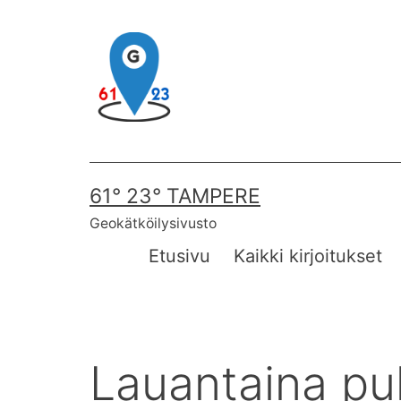
Skip
to
content
61° 23° TAMPERE
Geokätköilysivusto
Etusivu
Kaikki kirjoitukset
Lauantaina puh