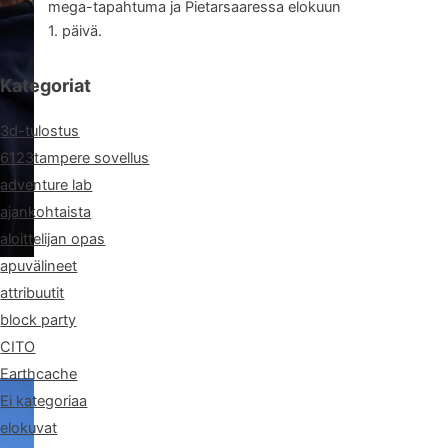
mega-tapahtuma ja Pietarsaaressa elokuun
1. päivä.
Kategoriat
3d-tulostus
6123tampere sovellus
adventure lab
ajankohtaista
aloittelijan opas
apuvälineet
attribuutit
block party
CITO
Earthcache
Ei kategoriaa
elokuvat