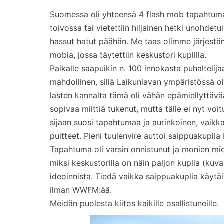
Suomessa oli yhteensä 4 flash mob tapahtumaa
toivossa tai vietettiin hiljainen hetki unohdetui
hassut hatut päähän. Me taas olimme järjest
mobia, jossa täytettiin keskustori kuplilla.
Paikalle saapuikin n. 100 innokasta puhaltelij
mahdollinen, sillä Laikunlavan ympäristössä oli
lasten kannalta tämä oli vähän epämiellyttävä
sopivaa miittiä tukenut, mutta tälle ei nyt v
sijaan suosi tapahtumaa ja aurinkoinen, vaikk
puitteet. Pieni tuulenvire auttoi saippuakupli
Tapahtuma oli varsin onnistunut ja monien miel
miksi keskustorilla on näin paljon kuplia (kuv
ideoinnista. Tiedä vaikka saippuakuplia käytäi
ilman WWFM:ää.
Meidän puolesta kiitos kaikille osallistuneille.