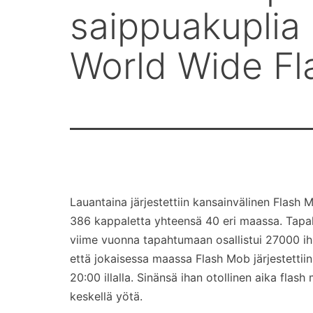
saippuakuplia 
World Wide Fl
Lauantaina järjestettiin kansainvälinen Flas
386 kappaletta yhteensä 40 eri maassa. Tapaht
viime vuonna tapahtumaan osallistui 27000 i
että jokaisessa maassa Flash Mob järjestettii
20:00 illalla. Sinänsä ihan otollinen aika flas
keskellä yötä.