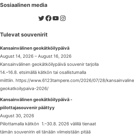
Sosiaalinen media
Twitter
Facebook
YouTube
Instagram
Tulevat souvenirit
Kansainvälinen geokätköilypäivä
August 14, 2026 – August 16, 2026
Kansainvälinen geokätköilypäivä souvenir tarjolla
14.–16.8. etsimällä kätkön tai osallistumalla
miittiin. https://www.6123tampere.com/2026/07/28/kansainvalin
geokatkoilypaiva-2026/
Kansainvälinen geokätköilypäivä -
piilottajasouvenir päättyy
August 30, 2026
Piilottamalla kätkön 1.–30.8. 2026 välillä tienaat
tämän souvenirin eli tänään viimeistään pitää