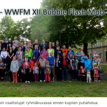
in osallistujat ryhmäkuvassa ennen kuplien puhaltelua.