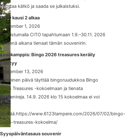
piilottaa kätkö ja saada se julkaistuksi.
CITO kausi 2 alkaa
September 1, 2026
Osallistumalla CITO tapahtumaan 1.9.–30.11. 2026
välisenä aikana tienaat tämän souvenirin.
Kesäkamppis: Bingo 2026 treasures keräily
päättyy
September 13, 2026
Viimeinen päivä täyttää bingoruudukkoa Bingo
2026 Treasures -kokoelmaan ja tienata
souvenireja. 14.9. 2026 klo 15 kokoelmaa ei voi
enää
täyttää.https://www.6123tampere.com/2026/07/02/bingo-
2026-treasures-kokoelma/
Syyspäiväntasaus souvenir