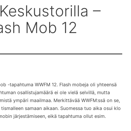
Keskustorilla –
ash Mob 12
h Mob -tapahtuma WWFM 12. Flash mobeja oli yhteensä
uman osallistujamäärä ei ole vielä selvillä, mutta
hmistä ympäri maailmaa. Merkittävää WWFM:ssä on se,
n tismalleen samaan aikaan. Suomessa tuo aika osui klo
h mobin järjestämiseen, eikä tapahtuma ollut esim.