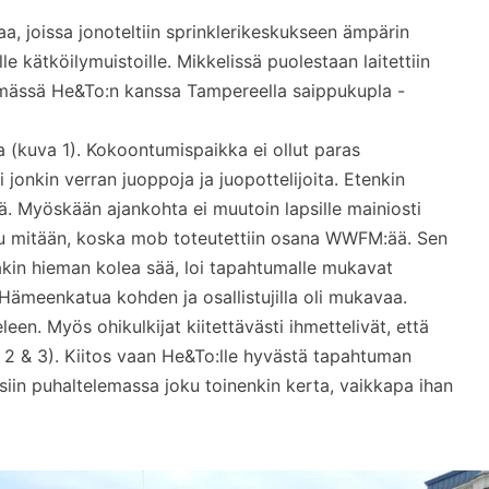
, joissa jonoteltiin sprinklerikeskukseen ämpärin
lle kätköilymuistoille. Mikkelissä puolestaan laitettiin
ämässä He&To:n kanssa Tampereella saippukupla -
aa (kuva 1). Kokoontumispaikka ei ollut paras
 jonkin verran juoppoja ja juopottelijoita. Etenkin
ä. Myöskään ajankohta ei muutoin lapsille mainiosti
oitu mitään, koska mob toteutettiin osana WWFM:ää. Sen
akin hieman kolea sää, loi tapahtumalle mukavat
a Hämeenkatua kohden ja osallistujilla oli mukavaa.
een. Myös ohikulkijat kiitettävästi ihmettelivät, että
a 2 & 3). Kiitos vaan He&To:lle hyvästä tapahtuman
siin puhaltelemassa joku toinenkin kerta, vaikkapa ihan