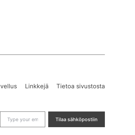
vellus
Linkkejä
Tietoa sivustosta
Type your email…
Tilaa sähköpostiin