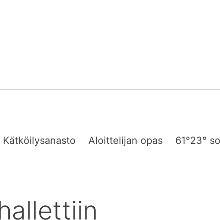
Kätköilysanasto
Aloittelijan opas
61°23° so
allettiin