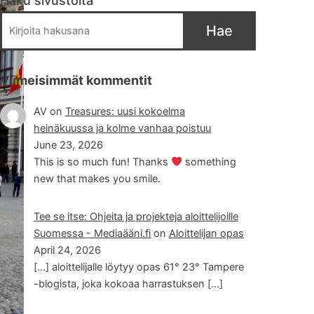
Haku sivustolta
Hae
Viimeisimmät kommentit
AV
on
Treasures: uusi kokoelma
heinäkuussa ja kolme vanhaa poistuu
June 23, 2026
This is so much fun! Thanks
something
new that makes you smile.
Tee se itse: Ohjeita ja projekteja aloittelijoille
Suomessa - Mediaääni.fi
on
Aloittelijan opas
April 24, 2026
[…] aloittelijalle löytyy opas 61° 23° Tampere
-blogista, joka kokoaa harrastuksen […]