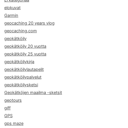
elokuvat
Garmin
geocaching 20 years vlog
geocaching.com
geokätköily
geokätköily 20 vuotta
geokätköily 25 vuotta
geokätköilykirja
geokätköilylautapelit
geokätköilypalvelut
geokätköilysketsi
Geokätköjen maailma -sketsit
geotours
giff
GPS
gps maze