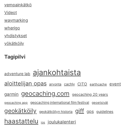
vempainkätkö
Videot
waymarking
wherigo
yhdistykset
yökätköily
Tagipilvi
ajankohtaista
adventure lab
aloittelijan opas
event
CITO
arvonta
cachly
earthcache
geocaching.com
garmin
geocaching 20 years
geocaching international film festival
geoetsivät
geocaching app
geokätköily
giff
gps
geokätköilyn historia
guidelines
haastattelu
joulukalenteri
ios