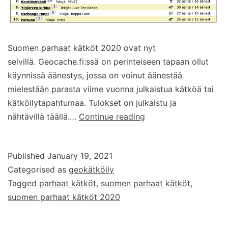
Suomen parhaat kätköt 2020 ovat nyt
selvillä. Geocache.fi:ssä on perinteiseen tapaan ollut
käynnissä äänestys, jossa on voinut äänestää
mielestään parasta viime vuonna julkaistua kätköä tai
kätköilytapahtumaa. Tulokset on julkaistu ja
Suomen
nähtävillä täällä.…
Continue reading
parhaat
kätköt
Published
January 19, 2021
2020
Categorised as
geokätköily
Tagged
parhaat kätköt
,
suomen parhaat kätköt
,
suomen parhaat kätköt 2020