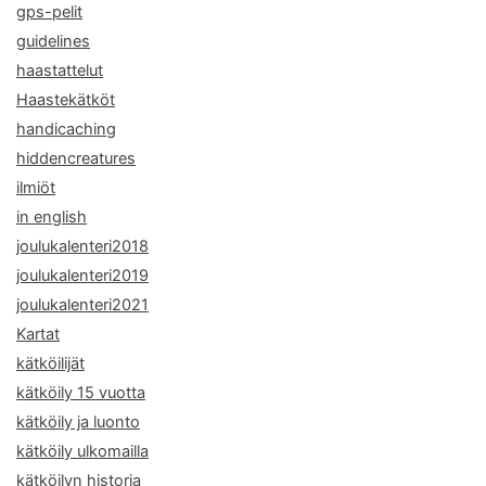
gps-pelit
guidelines
haastattelut
Haastekätköt
handicaching
hiddencreatures
ilmiöt
in english
joulukalenteri2018
joulukalenteri2019
joulukalenteri2021
Kartat
kätköilijät
kätköily 15 vuotta
kätköily ja luonto
kätköily ulkomailla
kätköilyn historia