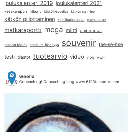
joulukalenteri 2019
joulukalenteri 2021
kesäkamppis
kilpailu
kätköilysovellus
kätkön etsiminen
kätkön piilottaminen
kätkötarkastajat
matkalaiset
mega
matkaraportti
miitti
ohjenuorat
souvenir
tee-se-itse
parhaat kätköt
premium-jäsenyys
tuotearvio
video
testi
tilastot
vlog
wwfm
weellu
Geocaching! Geocaching blog www.6123tampere.com