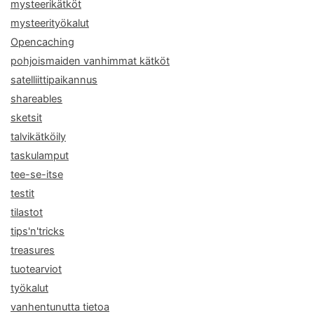
mysteerikätköt
mysteerityökalut
Opencaching
pohjoismaiden vanhimmat kätköt
satelliittipaikannus
shareables
sketsit
talvikätköily
taskulamput
tee-se-itse
testit
tilastot
tips'n'tricks
treasures
tuotearviot
työkalut
vanhentunutta tietoa