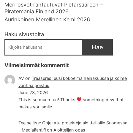
Merirosvot rantautuvat Pietarsaareen –
Piratemania Finland 2026
Aurinkoinen Merellinen Kemi 2026
Haku sivustolta
Hae
Viimeisimmät kommentit
AV
on
Treasures: uusi kokoelma heinäkuussa ja kolme
vanhaa poistuu
June 23, 2026
This is so much fun! Thanks
something new that
makes you smile.
Tee se itse: Ohjeita ja projekteja aloittelijoille Suomessa
- Mediaääni.fi
on
Aloittelijan opas