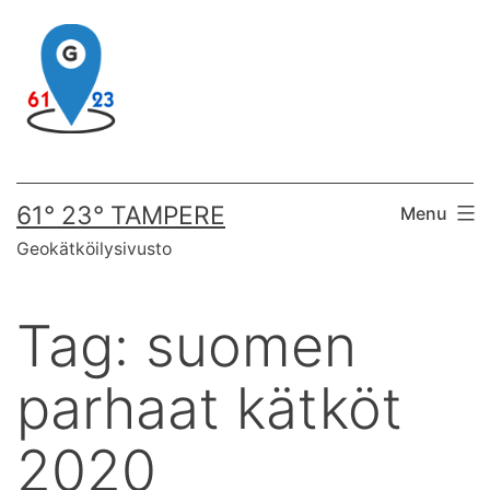
Skip
to
content
61° 23° TAMPERE
Menu
Geokätköilysivusto
Tag:
suomen
parhaat kätköt
2020