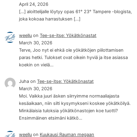
April 24, 2026
[…] aloittelijalle löytyy opas 61° 23° Tampere -blogista,
joka kokoaa harrastuksen […]
weellu
on
Tee-se-itse: Yökätkönastat
March 30, 2026
Terve, Joo nyt ei ehkä ole yökätköjen piilottamisen
paras hetki. Tulokset ovat oikein hyviä ja itse asiassa
koekin on vielä…
Juha
on
Tee-se-itse: Yökätkönastat
March 30, 2026
Moi. Vaikka juuri äsken siirryimme normaaliajasta
kesäaikaan, niin silti kysymykseni koskee yökätköilyä.
Minkälaisia tuloksia yökätkönastojen koe tuotti?
Ensimmäinen etsimäni kätkö…
weellu
on
Kuukausi Rauman megaan