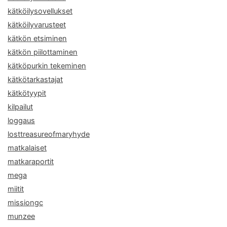
kätköilysovellukset
kätköilyvarusteet
kätkön etsiminen
kätkön piilottaminen
kätköpurkin tekeminen
kätkötarkastajat
kätkötyypit
kilpailut
loggaus
losttreasureofmaryhyde
matkalaiset
matkaraportit
mega
miitit
missiongc
munzee