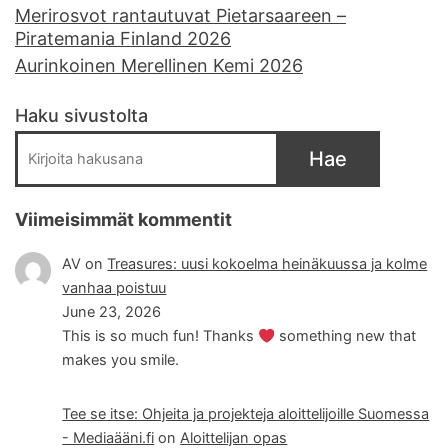
Merirosvot rantautuvat Pietarsaareen –
Piratemania Finland 2026
Aurinkoinen Merellinen Kemi 2026
Haku sivustolta
Hae
Viimeisimmät kommentit
AV
on
Treasures: uusi kokoelma heinäkuussa ja kolme
vanhaa poistuu
June 23, 2026
This is so much fun! Thanks
something new that
makes you smile.
Tee se itse: Ohjeita ja projekteja aloittelijoille Suomessa
- Mediaääni.fi
on
Aloittelijan opas