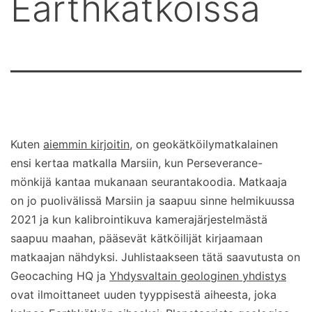
Earthkätköissä
Kuten
aiemmin kirjoitin
, on geokätköilymatkalainen
ensi kertaa matkalla Marsiin, kun Perseverance-
mönkijä kantaa mukanaan seurantakoodia. Matkaaja
on jo puolivälissä Marsiin ja saapuu sinne helmikuussa
2021 ja kun kalibrointikuva kamerajärjestelmästä
saapuu maahan, pääsevät kätköilijät kirjaamaan
matkaajan nähdyksi. Juhlistaakseen tätä saavutusta on
Geocaching HQ ja
Yhdysvaltain geologinen yhdistys
ovat ilmoittaneet uuden tyyppisestä aiheesta, joka