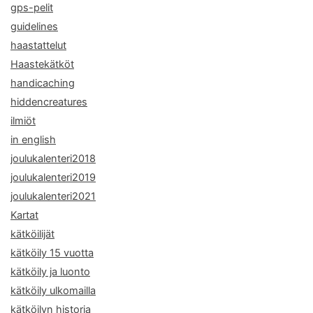
gps-pelit
guidelines
haastattelut
Haastekätköt
handicaching
hiddencreatures
ilmiöt
in english
joulukalenteri2018
joulukalenteri2019
joulukalenteri2021
Kartat
kätköilijät
kätköily 15 vuotta
kätköily ja luonto
kätköily ulkomailla
kätköilyn historia