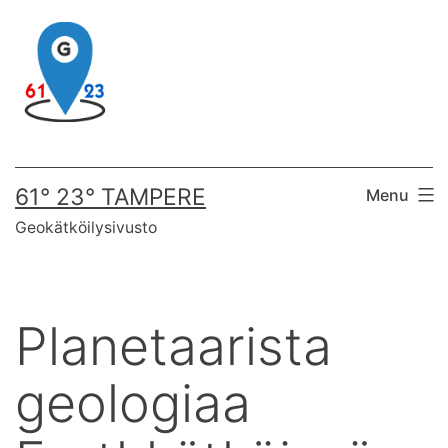
Skip
to
content
61° 23° TAMPERE
Menu
Geokätköilysivusto
Planetaarista
geologiaa