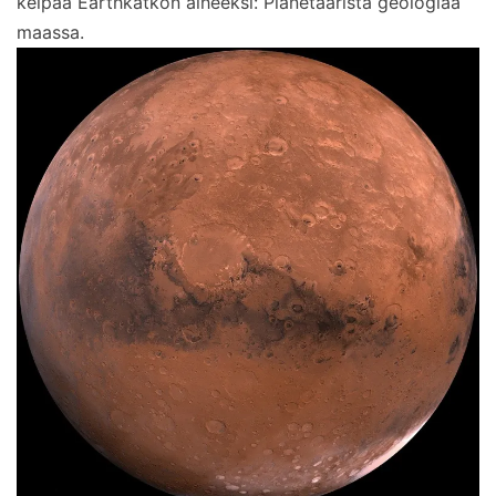
kelpaa Earthkätkön aiheeksi: Planetaarista geologiaa
maassa.