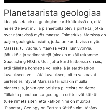
Planetaarista geologiaa
Idea planetaarisen geologian earthkätköissä on, että
ne esittelevät muilla planeetoilla olevia piirteitä, jotka
ovat nähtävissä myös maassa. Esimerkiksi Marsissa on
paljon geologisia asioita, jotka on koettavissa myös
Maassa: tulivuoria, virtaavaa vettä, lumivyöryjä,
jäätikköjä ja sedimenttejä (ainakin mikäli uskomme
Geocaching HQ:ta). Uusi juttu Earthkätköissä on siis,
että tällaista kohdetta voi esitellä ja earthkätkön
kuvaukseen voi lisätä kuvauksen, miten vastaavat
piirteet esiintyvät Marsissa tai jollakin muulla
planeetalla, jonka geologisista piirteistä on tietoa.
Tällaista planetaarista geologiaa esittelevät kätköt
tulee nimetä siten, että kätkön nimi on muotoa
“Planetary Geology on Earth: <Kätkön nimi tähän>.