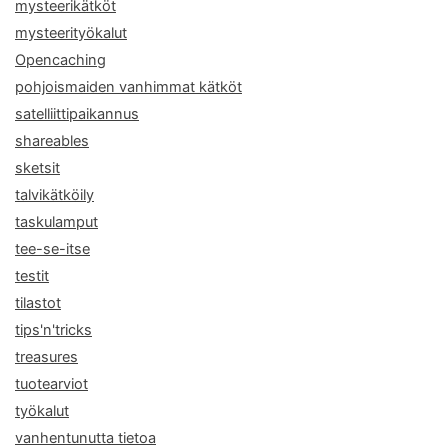
mysteerikätköt
mysteerityökalut
Opencaching
pohjoismaiden vanhimmat kätköt
satelliittipaikannus
shareables
sketsit
talvikätköily
taskulamput
tee-se-itse
testit
tilastot
tips'n'tricks
treasures
tuotearviot
työkalut
vanhentunutta tietoa