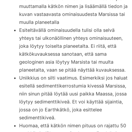
muuttamalla kätkön nimen ja lisäämällä tiedon ja
kuvan vastaavasta ominaisuudesta Marsissa tai
muulla planeetalla
Esiteltävällä ominaisuudella tulisi olla selvä
yhteys tai ulkonäöllinen yhteys ominaisuuteen,
joka löytyy toiselta planeetalta. Ei riitä, että
kätkökuvauksessa sanotaan, että sama
geologinen asia löytyy Marsista tai muulta
planeetalta, vaan se pitää näyttää kuvauksessa.
Uniikkius on silti vaatimus. Esimerkiksi jos haluat
esitellä sedimenttikerrostumia kivessä Marsissa,
niin sinun pitää löytää uusi paikka Maassa, jossa
löytyy sedimenttikiveä. Et voi käyttää sijaintia,
jossa on jo Earthkätkö, joka esittelee
sedimenttikiveä.
Huomaa, että kätkön nimen pituus on rajattu 50