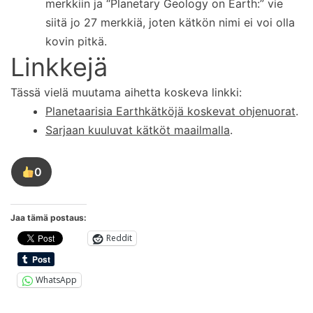
merkkiin ja “Planetary Geology on Earth:” vie
siitä jo 27 merkkiä, joten kätkön nimi ei voi olla
kovin pitkä.
Linkkejä
Tässä vielä muutama aihetta koskeva linkki:
Planetaarisia Earthkätköjä koskevat ohjenuorat
.
Sarjaan kuuluvat kätköt maailmalla
.
0
Tykkää
tästä
kirjoituksesta
Jaa tämä postaus:
Reddit
WhatsApp