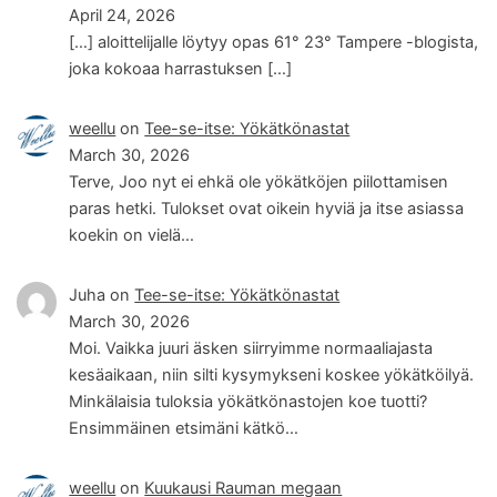
April 24, 2026
[…] aloittelijalle löytyy opas 61° 23° Tampere -blogista,
joka kokoaa harrastuksen […]
weellu
on
Tee-se-itse: Yökätkönastat
March 30, 2026
Terve, Joo nyt ei ehkä ole yökätköjen piilottamisen
paras hetki. Tulokset ovat oikein hyviä ja itse asiassa
koekin on vielä…
Juha
on
Tee-se-itse: Yökätkönastat
March 30, 2026
Moi. Vaikka juuri äsken siirryimme normaaliajasta
kesäaikaan, niin silti kysymykseni koskee yökätköilyä.
Minkälaisia tuloksia yökätkönastojen koe tuotti?
Ensimmäinen etsimäni kätkö…
weellu
on
Kuukausi Rauman megaan