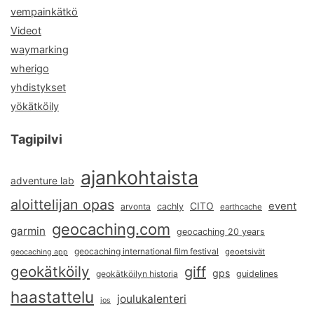
vempainkätkö
Videot
waymarking
wherigo
yhdistykset
yökätköily
Tagipilvi
ajankohtaista
adventure lab
aloittelijan opas
event
CITO
arvonta
cachly
earthcache
geocaching.com
garmin
geocaching 20 years
geocaching international film festival
geoetsivät
geocaching app
geokätköily
giff
gps
geokätköilyn historia
guidelines
haastattelu
joulukalenteri
ios