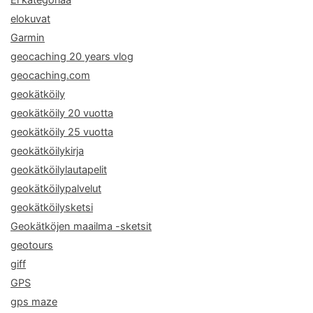
Ei kategoriaa
elokuvat
Garmin
geocaching 20 years vlog
geocaching.com
geokätköily
geokätköily 20 vuotta
geokätköily 25 vuotta
geokätköilykirja
geokätköilylautapelit
geokätköilypalvelut
geokätköilysketsi
Geokätköjen maailma -sketsit
geotours
giff
GPS
gps maze