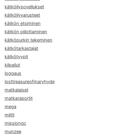
kätköilysovellukset
kätköilyvarusteet
kätkön etsiminen
kätkön piilottaminen
kätköpurkin tekeminen
kätkötarkastajat
kätkötyypit
kilpailut
loggaus
losttreasureofmaryhyde
matkalaiset
matkaraportit
mega
miitit
missiongc
munzee