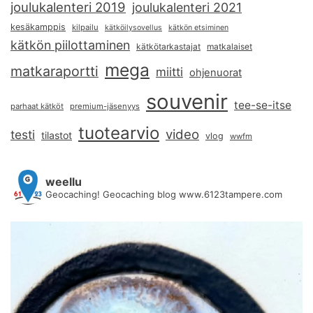
joulukalenteri 2019
joulukalenteri 2021
kesäkamppis
kilpailu
kätköilysovellus
kätkön etsiminen
kätkön piilottaminen
kätkötarkastajat
matkalaiset
mega
matkaraportti
miitti
ohjenuorat
souvenir
tee-se-itse
parhaat kätköt
premium-jäsenyys
tuotearvio
video
testi
tilastot
vlog
wwfm
weellu
Geocaching! Geocaching blog www.6123tampere.com