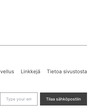
vellus
Linkkejä
Tietoa sivustosta
Type your email…
Tilaa sähköpostiin