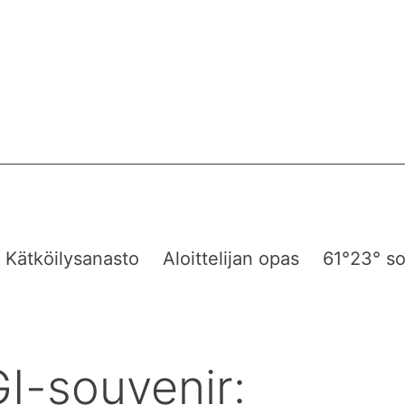
Kätköilysanasto
Aloittelijan opas
61°23° so
I-souvenir: