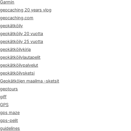
Garmin
geocaching 20 years vlog
geocaching.com
geokätköily
geokätköily 20 vuotta
geokätköily 25 vuotta
geokätköilykirja
geokätköilylautapelit
geokätköilypalvelut
geokätköilysketsi
Geokätköjen maailma -sketsit
geotours
giff
GPS
gps maze
gps-pelit
guidelines