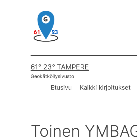
Skip
to
content
61° 23° TAMPERE
Geokätköilysivusto
Etusivu
Kaikki kirjoitukset
Toinen YMBAG