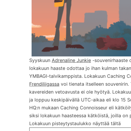
Syyskuun
Adrenaline Junkie
-souvenirhaaste o
lokakuun haaste odottaa jo ihan kulman takan
YMBAGI-talvikamppista. Lokakuun Caching Con
Frendiliigassa
voi tienata itselleen souvenirin
kavereiden vetoavusta ei ole hyötyä. Lokakuun
ja loppuu keskipäivällä UTC-aikaa eli klo 15 
HQ:n mukaan Caching Connoisseur eli kätköilyn
siksi lokakuun haasteessa kätköistä, joilla on
Lokakuun pisteytystaulukko näyttää tältä