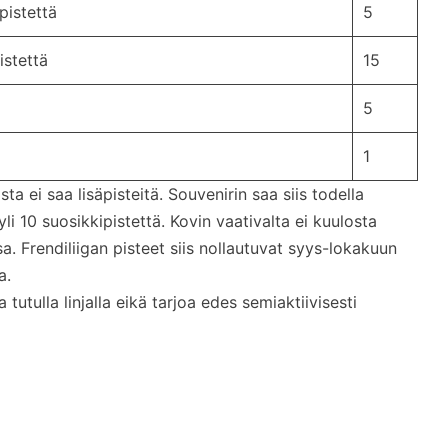
ipistettä
5
istettä
15
5
1
ta ei saa lisäpisteitä. Souvenirin saa siis todella
 yli 10 suosikkipistettä. Kovin vaativalta ei kuulosta
 Frendiliigan pisteet siis nollautuvat syys-lokakuun
a.
tutulla linjalla eikä tarjoa edes semiaktiivisesti