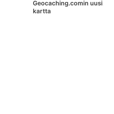
Geocaching.comin uusi
navigation
kartta