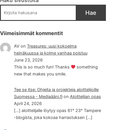
Haku sivustolta
Hae
Viimeisimmät kommentit
AV
on
Treasures: uusi kokoelma
heinäkuussa ja kolme vanhaa poistuu
June 23, 2026
This is so much fun! Thanks
something
new that makes you smile.
Tee se itse: Ohjeita ja projekteja aloittelijoille
Suomessa - Mediaääni.fi
on
Aloittelijan opas
April 24, 2026
[…] aloittelijalle löytyy opas 61° 23° Tampere
-blogista, joka kokoaa harrastuksen […]