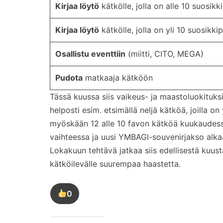
Kirjaa löytö
kätkölle, jolla on alle 10 suosikk
Kirjaa löytö
kätkölle, jolla on yli 10 suosikkip
Osallistu eventtiin
(miitti, CITO, MEGA)
Pudota
matkaaja kätköön
Tässä kuussa siis vaikeus- ja maastoluokituksis
helposti esim. etsimällä neljä kätköä, joilla on
myöskään 12 alle 10 favon kätköä kuukaudessa.
vaihteessa ja uusi YMBAGI-souvenirjakso alka
Lokakuun tehtävä jatkaa siis edellisestä kuusta 
kätköilevälle suurempaa haastetta.
0
Tykkää
tästä
kirjoituksesta