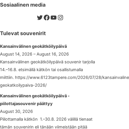
Sosiaalinen media
Twitter
Facebook
YouTube
Instagram
Tulevat souvenirit
Kansainvälinen geokätköilypäivä
August 14, 2026 – August 16, 2026
Kansainvälinen geokätköilypäivä souvenir tarjolla
14.–16.8. etsimällä kätkön tai osallistumalla
miittiin. https://www.6123tampere.com/2026/07/28/kansainvalin
geokatkoilypaiva-2026/
Kansainvälinen geokätköilypäivä -
piilottajasouvenir päättyy
August 30, 2026
Piilottamalla kätkön 1.–30.8. 2026 välillä tienaat
tämän souvenirin eli tänään viimeistään pitää