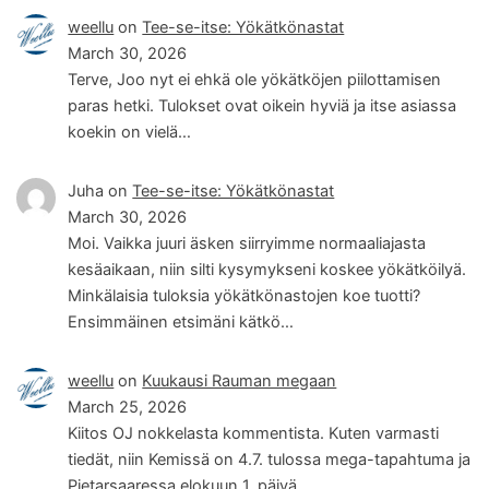
weellu
on
Tee-se-itse: Yökätkönastat
March 30, 2026
Terve, Joo nyt ei ehkä ole yökätköjen piilottamisen
paras hetki. Tulokset ovat oikein hyviä ja itse asiassa
koekin on vielä…
Juha
on
Tee-se-itse: Yökätkönastat
March 30, 2026
Moi. Vaikka juuri äsken siirryimme normaaliajasta
kesäaikaan, niin silti kysymykseni koskee yökätköilyä.
Minkälaisia tuloksia yökätkönastojen koe tuotti?
Ensimmäinen etsimäni kätkö…
weellu
on
Kuukausi Rauman megaan
March 25, 2026
Kiitos OJ nokkelasta kommentista. Kuten varmasti
tiedät, niin Kemissä on 4.7. tulossa mega-tapahtuma ja
Pietarsaaressa elokuun 1. päivä.