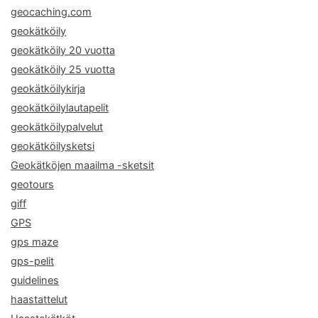
geocaching.com
geokätköily
geokätköily 20 vuotta
geokätköily 25 vuotta
geokätköilykirja
geokätköilylautapelit
geokätköilypalvelut
geokätköilysketsi
Geokätköjen maailma -sketsit
geotours
giff
GPS
gps maze
gps-pelit
guidelines
haastattelut