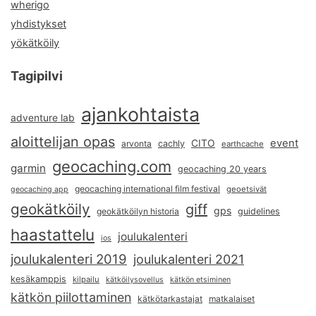
wherigo
yhdistykset
yökätköily
Tagipilvi
ajankohtaista
adventure lab
aloittelijan opas
event
CITO
arvonta
cachly
earthcache
geocaching.com
garmin
geocaching 20 years
geocaching international film festival
geoetsivät
geocaching app
geokätköily
giff
gps
geokätköilyn historia
guidelines
haastattelu
joulukalenteri
ios
joulukalenteri 2019
joulukalenteri 2021
kesäkamppis
kilpailu
kätköilysovellus
kätkön etsiminen
kätkön piilottaminen
kätkötarkastajat
matkalaiset