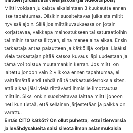
Miitti voidaan julkaista aikaisintaan 3 kuukautta ennen
itse tapahtumaa. Olisikin suositeltavaa julkaista miitit
hyvissä ajoin. Sillä jos miittikuvauksessa on jotain
korjattavaa, vaikkapa mainostukseen tai saturaatioihin
tai mihin tahansa liittyen, siinä menee aina aikaa. Ensin
tarkastaja antaa palautteen ja kätköilijä korjaa. Lisäksi
vielä tarkastajan pitää katsoa kuvaus läpi uudestaan ja
tämä voi toistua muutamankin kerran. Jos miitti on
laitettu jonoon vain 2 viikkoa ennen tapahtumaa, ei
välttämättä ehdi tehdä näitä tarkastuskierroksia siten,
että aikaa jäisi vielä riittävästi ihmisille ilmottautua
miittiin. Siksi onkin suositeltavaa laittaa miitti jonoon
heti kun tietää, että sellainen järjestetään ja paikka on
varattu.
Entäs CITO kätköt? On ollut puhetta, ettei tienvarsia
ja levähdysalueita saisi siivota ilman asianmukaisia