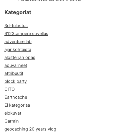
Kategoriat
3d-tulostus
6123tampere sovellus
adventure lab
ajankohtaista
aloittelijan opas
apuvälineet
attribuutit
block party
CITO
Earthcache
Ei kategoriaa
elokuvat
Garmin
geocaching 20 years vlog