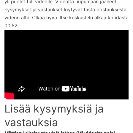
yli puolet tuli videolle. Videolta uupumaan jääneet
kysymykset ja vastaukset löytyvät tästä postauksesta
videon alta. Olkaa hyvä. Itse keskustelu alkaa kohdasta
00:52
Lisää kysymyksiä ja
vastauksia
Miittien julkaisusta vielä jatkoa (jäi videolta pois)