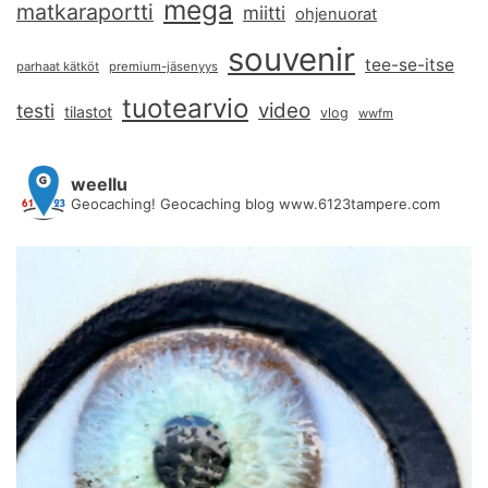
mega
matkaraportti
miitti
ohjenuorat
souvenir
tee-se-itse
parhaat kätköt
premium-jäsenyys
tuotearvio
video
testi
tilastot
vlog
wwfm
weellu
Geocaching! Geocaching blog www.6123tampere.com