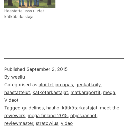
Haastattelussa uudet
kätkötarkastajat
Published
September 2, 2015
By
weellu
Categorised as
aloittelijan opas
,
geokätköily
,
haastattelut
,
kätkötarkastajat
,
matkaraportit
,
mega
,
Videot
Tagged
guidelines
,
hauho
,
kätkötarkastajat
,
meet the
reviewers
,
mega finland 2015
,
ohjesäännöt
,
reviewmaster
,
stratowius
,
video