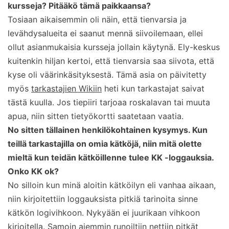
kursseja? Pitääkö tämä paikkaansa?
Tosiaan aikaisemmin oli näin, että tienvarsia ja
levähdysalueita ei saanut mennä siivoilemaan, ellei
ollut asianmukaisia kursseja jollain käytynä. Ely-keskus
kuitenkin hiljan kertoi, että tienvarsia saa siivota, että
kyse oli väärinkäsityksestä. Tämä asia on päivitetty
myös
tarkastajien Wikiin
heti kun tarkastajat saivat
tästä kuulla. Jos tiepiiri tarjoaa roskalavan tai muuta
apua, niin sitten tietyökortti saatetaan vaatia.
No sitten tällainen henkilökohtainen kysymys. Kun
teillä tarkastajilla on omia kätköjä, niin mitä olette
mieltä kun teidän kätköillenne tulee KK -loggauksia.
Onko KK ok?
No silloin kun minä aloitin kätköilyn eli vanhaa aikaan,
niin kirjoitettiin loggauksista pitkiä tarinoita sinne
kätkön logivihkoon. Nykyään ei juurikaan vihkoon
kirjoitella. Samoin aiemmin runoiltiin nettiin pitkät