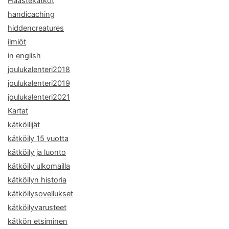
Haastekätköt
handicaching
hiddencreatures
ilmiöt
in english
joulukalenteri2018
joulukalenteri2019
joulukalenteri2021
Kartat
kätköilijät
kätköily 15 vuotta
kätköily ja luonto
kätköily ulkomailla
kätköilyn historia
kätköilysovellukset
kätköilyvarusteet
kätkön etsiminen