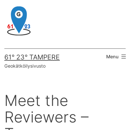
Skip
to
content
61° 23° TAMPERE
Menu
Geokätköilysivusto
Meet the
Reviewers –