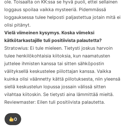
ole. Toisaalta on KK:ssa se hyvä puoli, ettei sellainen
loggaus spoilaa vaikka mysteeriä. Pidemmässä
loggauksessa tulee helposti paljastettua jotain mitä ei
olisi pitänyt.
Vielä viimeinen kysymys. Koska viimeksi
kätkötarkastajille tuli positiivista palautetta?
Stratowius: Ei tule mieleen. Tietysti joskus harvoin
tulee henkilökohtaisia kiitoksia, kun naamatusten
juttelee ihmisten kanssa tai sitten sähköpostin
välityksellä keskustelee piilottajan kanssa. Vaikka
kuinka olisi väännetty kättä piilotuksesta, niin yleensä
siellä keskustelun lopussa jossain välissä sitten
vilahtaa kiitoskin. Se tietysti aina lämmittää mieltä.
Reviewmaster: Eilen tuli positiivista palautetta.
0
Tykkää
tästä