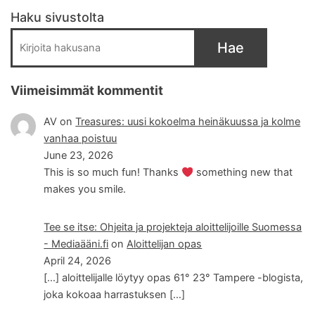
Haku sivustolta
Hae
Viimeisimmät kommentit
AV
on
Treasures: uusi kokoelma heinäkuussa ja kolme
vanhaa poistuu
June 23, 2026
This is so much fun! Thanks
something new that
makes you smile.
Tee se itse: Ohjeita ja projekteja aloittelijoille Suomessa
- Mediaääni.fi
on
Aloittelijan opas
April 24, 2026
[…] aloittelijalle löytyy opas 61° 23° Tampere -blogista,
joka kokoaa harrastuksen […]