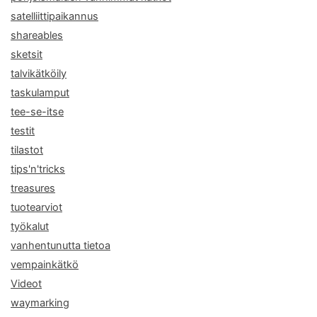
satelliittipaikannus
shareables
sketsit
talvikätköily
taskulamput
tee-se-itse
testit
tilastot
tips'n'tricks
treasures
tuotearviot
työkalut
vanhentunutta tietoa
vempainkätkö
Videot
waymarking