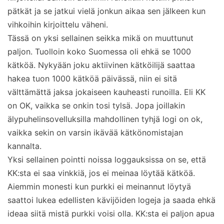
pätkät ja se jatkui vielä jonkun aikaa sen jälkeen kun
vihkoihin kirjoittelu väheni.
Tässä on yksi sellainen seikka mikä on muuttunut
paljon. Tuolloin koko Suomessa oli ehkä se 1000
kätköä. Nykyään joku aktiivinen kätköilijä saattaa
hakea tuon 1000 kätköä päivässä, niin ei sitä
välttämättä jaksa jokaiseen kauheasti runoilla. Eli KK
on OK, vaikka se onkin tosi tylsä. Jopa joillakin
älypuhelinsovelluksilla mahdollinen tyhjä logi on ok,
vaikka sekin on varsin ikävää kätkönomistajan
kannalta.
Yksi sellainen pointti noissa loggauksissa on se, että
KK:sta ei saa vinkkiä, jos ei meinaa löytää kätköä.
Aiemmin monesti kun purkki ei meinannut löytyä
saattoi lukea edellisten kävijöiden logeja ja saada ehkä
ideaa siitä mistä purkki voisi olla. KK:sta ei paljon apua