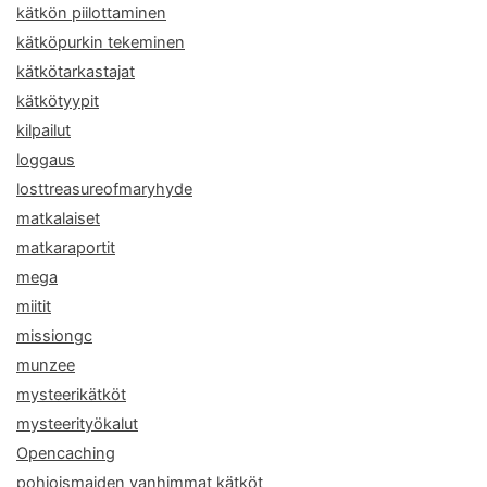
kätkön piilottaminen
kätköpurkin tekeminen
kätkötarkastajat
kätkötyypit
kilpailut
loggaus
losttreasureofmaryhyde
matkalaiset
matkaraportit
mega
miitit
missiongc
munzee
mysteerikätköt
mysteerityökalut
Opencaching
pohjoismaiden vanhimmat kätköt