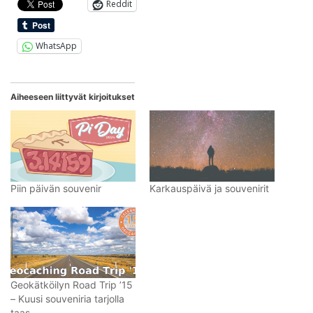
Reddit
WhatsApp
Aiheeseen liittyvät kirjoitukset
Piin päivän souvenir
Karkauspäivä ja souvenirit
Geokätköilyn Road Trip ’15
– Kuusi souveniria tarjolla
taas