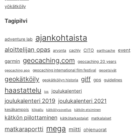
yökätköily
Tagipilvi
ajankohtaista
adventure lab
aloittelijan opas
event
CITO
arvonta
cachly
earthcache
geocaching.com
garmin
geocaching 20 years
geocaching international film festival
geoetsivät
geocaching app
geokätköily
giff
gps
geokätköilyn historia
guidelines
haastattelu
joulukalenteri
ios
joulukalenteri 2019
joulukalenteri 2021
kesäkamppis
kilpailu
kätköilysovellus
kätkön etsiminen
kätkön piilottaminen
kätkötarkastajat
matkalaiset
mega
matkaraportti
miitti
ohjenuorat