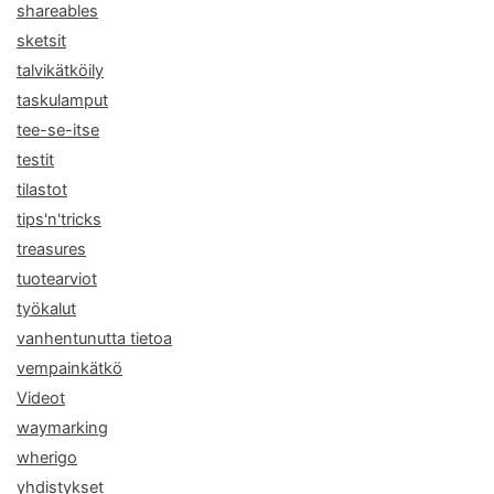
shareables
sketsit
talvikätköily
taskulamput
tee-se-itse
testit
tilastot
tips'n'tricks
treasures
tuotearviot
työkalut
vanhentunutta tietoa
vempainkätkö
Videot
waymarking
wherigo
yhdistykset