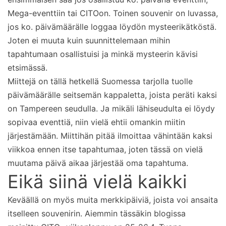
Mega-eventtiin tai CITOon. Toinen souvenir on luvassa,
jos ko. päivämäärälle loggaa löydön mysteerikätköstä.
Joten ei muuta kuin suunnittelemaan mihin
tapahtumaan osallistuisi ja minkä mysteerin kävisi
etsimässä.
Miittejä on tällä hetkellä Suomessa tarjolla tuolle
päivämäärälle seitsemän kappaletta, joista peräti kaksi
on Tampereen seudulla. Ja mikäli lähiseudulta ei löydy
sopivaa eventtiä, niin vielä ehtii omankin miitin
järjestämään. Miittihän pitää ilmoittaa vähintään kaksi
viikkoa ennen itse tapahtumaa, joten tässä on vielä
muutama päivä aikaa järjestää oma tapahtuma.
Eikä siinä vielä kaikki
Keväällä on myös muita merkkipäiviä, joista voi ansaita
itselleen souvenirin. Aiemmin tässäkin blogissa