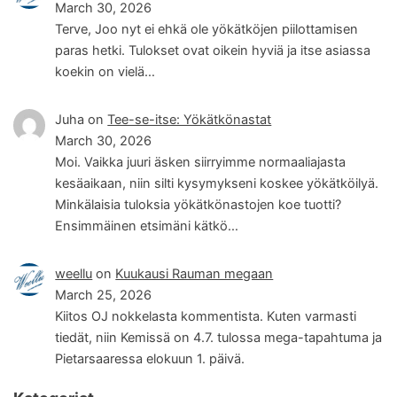
March 30, 2026
Terve, Joo nyt ei ehkä ole yökätköjen piilottamisen
paras hetki. Tulokset ovat oikein hyviä ja itse asiassa
koekin on vielä…
Juha
on
Tee-se-itse: Yökätkönastat
March 30, 2026
Moi. Vaikka juuri äsken siirryimme normaaliajasta
kesäaikaan, niin silti kysymykseni koskee yökätköilyä.
Minkälaisia tuloksia yökätkönastojen koe tuotti?
Ensimmäinen etsimäni kätkö…
weellu
on
Kuukausi Rauman megaan
March 25, 2026
Kiitos OJ nokkelasta kommentista. Kuten varmasti
tiedät, niin Kemissä on 4.7. tulossa mega-tapahtuma ja
Pietarsaaressa elokuun 1. päivä.