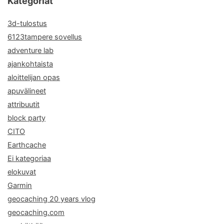
Kategoriat
3d-tulostus
6123tampere sovellus
adventure lab
ajankohtaista
aloittelijan opas
apuvälineet
attribuutit
block party
CITO
Earthcache
Ei kategoriaa
elokuvat
Garmin
geocaching 20 years vlog
geocaching.com