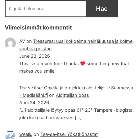
Hae
Viimeisimmät kommentit
AV
on
Treasures: uusi kokoelma heinäkuussa ja kolme
vanhaa poistuu
June 23, 2026
This is so much fun! Thanks
something new that
makes you smile.
Tee se itse: Ohjeita ja projekteja aloittelijoille Suomessa
- Mediaääni.fi
on
Aloittelijan opas
April 24, 2026
[…] aloittelijalle löytyy opas 61° 23° Tampere -blogista,
joka kokoaa harrastuksen […]
weellu
on
Tee-se-itse: Yökätkönastat