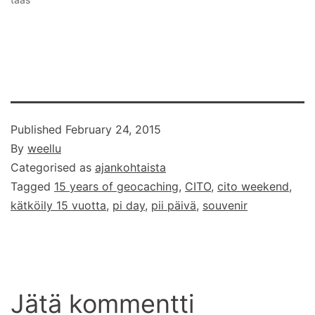
Published
February 24, 2015
By
weellu
Categorised as
ajankohtaista
Tagged
15 years of geocaching
,
CITO
,
cito weekend
,
kätköily 15 vuotta
,
pi day
,
pii päivä
,
souvenir
Jätä kommentti