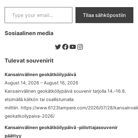
Type your email…
Tilaa sähköpostiin
Sosiaalinen media
Twitter
Facebook
YouTube
Instagram
Tulevat souvenirit
Kansainvälinen geokätköilypäivä
August 14, 2026 – August 16, 2026
Kansainvälinen geokätköilypäivä souvenir tarjolla 14.–16.8.
etsimällä kätkön tai osallistumalla
miittiin. https://www.6123tampere.com/2026/07/28/kansainval
geokatkoilypaiva-2026/
Kansainvälinen geokätköilypäivä -piilottajasouvenir
päättyy