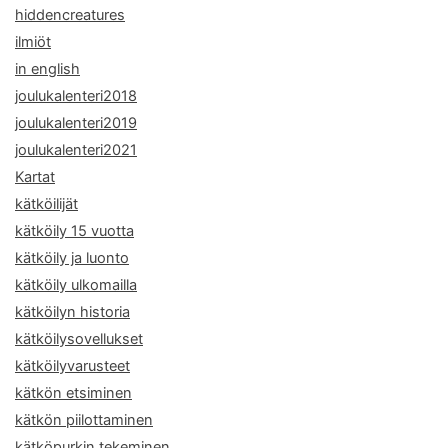
hiddencreatures
ilmiöt
in english
joulukalenteri2018
joulukalenteri2019
joulukalenteri2021
Kartat
kätköilijät
kätköily 15 vuotta
kätköily ja luonto
kätköily ulkomailla
kätköilyn historia
kätköilysovellukset
kätköilyvarusteet
kätkön etsiminen
kätkön piilottaminen
kätköpurkin tekeminen