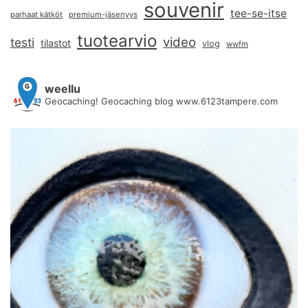
souvenir
tee-se-itse
parhaat kätköt
premium-jäsenyys
tuotearvio
video
testi
tilastot
vlog
wwfm
weellu
Geocaching! Geocaching blog www.6123tampere.com