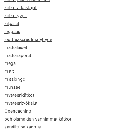
kätkötarkastajat
kätkötyypit
kilpailut
loggaus
losttreasureofmaryhyde
matkalaiset
matkaraportit
mega
miitit
missiongc
munzee
mysteerikätköt
mysteerityökalut
Opencaching
pohjoismaiden vanhimmat kätköt
satelliittipaikannus