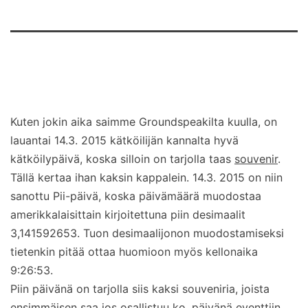
Kuten jokin aika saimme Groundspeakilta kuulla, on
lauantai 14.3. 2015 kätköilijän kannalta hyvä
kätköilypäivä, koska silloin on tarjolla taas
souvenir
.
Tällä kertaa ihan kaksin kappalein. 14.3. 2015 on niin
sanottu Pii-päivä, koska päivämäärä muodostaa
amerikkalaisittain kirjoitettuna piin desimaalit
3,141592653. Tuon desimaalijonon muodostamiseksi
tietenkin pitää ottaa huomioon myös kellonaika
9:26:53.
Piin päivänä on tarjolla siis kaksi souveniria, joista
ensimmäisen saa jos osallistuu ko. päivänä eventtiin,