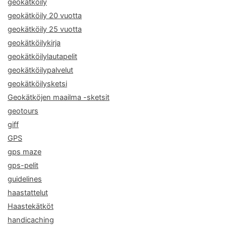
geokätköily
geokätköily 20 vuotta
geokätköily 25 vuotta
geokätköilykirja
geokätköilylautapelit
geokätköilypalvelut
geokätköilysketsi
Geokätköjen maailma -sketsit
geotours
giff
GPS
gps maze
gps-pelit
guidelines
haastattelut
Haastekätköt
handicaching