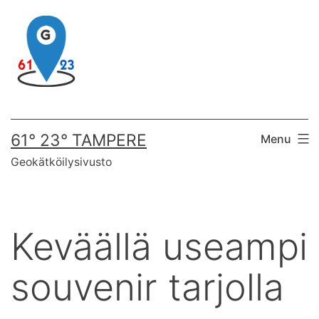
Skip
to
content
61° 23° TAMPERE
Menu
Geokätköilysivusto
Keväällä useampi
souvenir tarjolla