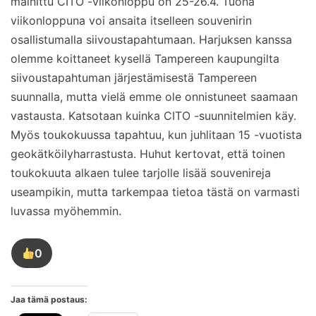
mainittu CITO -viikonloppu on 25-26.4. Tuona
viikonloppuna voi ansaita itselleen souvenirin
osallistumalla siivoustapahtumaan. Harjuksen kanssa
olemme koittaneet kysellä Tampereen kaupungilta
siivoustapahtuman järjestämisestä Tampereen
suunnalla, mutta vielä emme ole onnistuneet saamaan
vastausta. Katsotaan kuinka CITO -suunnitelmien käy.
Myös toukokuussa tapahtuu, kun juhlitaan 15 -vuotista
geokätköilyharrastusta. Huhut kertovat, että toinen
toukokuuta alkaen tulee tarjolle lisää souvenireja
useampikin, mutta tarkempaa tietoa tästä on varmasti
luvassa myöhemmin.
0
Tykkää
tästä
kirjoituksesta
Jaa tämä postaus: