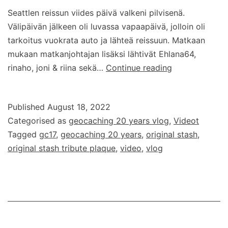
Seattlen reissun viides päivä valkeni pilvisenä.
Välipäivän jälkeen oli luvassa vapaapäivä, jolloin oli
tarkoitus vuokrata auto ja lähteä reissuun. Matkaan
mukaan matkanjohtajan lisäksi lähtivät Ehlana64,
Geocaching
rinaho, joni & riina sekä…
Continue reading
20
years
Published
August 18, 2022
–
Categorised as
geocaching 20 years vlog
,
Videot
vlog
Tagged
gc17
,
geocaching 20 years
,
original stash
,
–
original stash tribute plaque
,
video
,
vlog
osa
5