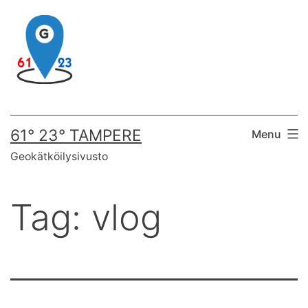
Skip
to
content
61° 23° TAMPERE
Menu
Geokätköilysivusto
Tag:
vlog