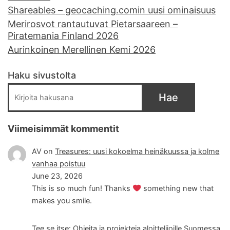
Shareables – geocaching.comin uusi ominaisuus
Merirosvot rantautuvat Pietarsaareen –
Piratemania Finland 2026
Aurinkoinen Merellinen Kemi 2026
Haku sivustolta
Hae
Viimeisimmät kommentit
AV
on
Treasures: uusi kokoelma heinäkuussa ja kolme
vanhaa poistuu
June 23, 2026
This is so much fun! Thanks
something new that
makes you smile.
Tee se itse: Ohjeita ja projekteja aloittelijoille Suomessa