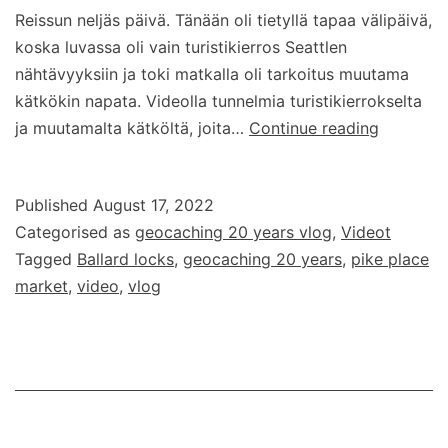
Reissun neljäs päivä. Tänään oli tietyllä tapaa välipäivä,
koska luvassa oli vain turistikierros Seattlen
nähtävyyksiin ja toki matkalla oli tarkoitus muutama
kätkökin napata. Videolla tunnelmia turistikierrokselta
Geocach
ja muutamalta kätköltä, joita…
Continue reading
20
years
Published
August 17, 2022
–
Categorised as
geocaching 20 years vlog
,
Videot
vlog
Tagged
Ballard locks
,
geocaching 20 years
,
pike place
–
market
,
video
,
vlog
osa
4