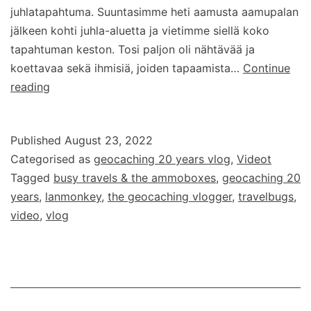
juhlatapahtuma. Suuntasimme heti aamusta aamupalan
jälkeen kohti juhla-aluetta ja vietimme siellä koko
tapahtuman keston. Tosi paljon oli nähtävää ja
koettavaa sekä ihmisiä, joiden tapaamista…
Continue
Geocaching
reading
20
years
Published
August 23, 2022
–
Categorised as
geocaching 20 years vlog
,
Videot
vlog
Tagged
busy travels & the ammoboxes
,
geocaching 20
–
years
,
lanmonkey
,
the geocaching vlogger
,
travelbugs
,
osa
video
,
vlog
9