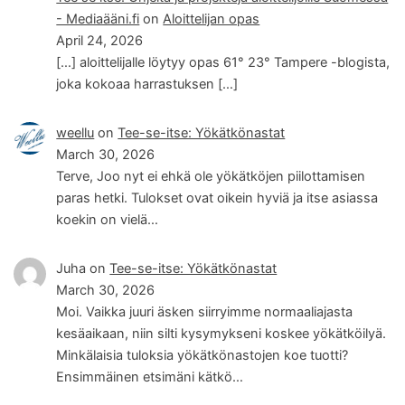
- Mediaääni.fi
on
Aloittelijan opas
April 24, 2026
[…] aloittelijalle löytyy opas 61° 23° Tampere -blogista,
joka kokoaa harrastuksen […]
weellu
on
Tee-se-itse: Yökätkönastat
March 30, 2026
Terve, Joo nyt ei ehkä ole yökätköjen piilottamisen
paras hetki. Tulokset ovat oikein hyviä ja itse asiassa
koekin on vielä…
Juha
on
Tee-se-itse: Yökätkönastat
March 30, 2026
Moi. Vaikka juuri äsken siirryimme normaaliajasta
kesäaikaan, niin silti kysymykseni koskee yökätköilyä.
Minkälaisia tuloksia yökätkönastojen koe tuotti?
Ensimmäinen etsimäni kätkö…