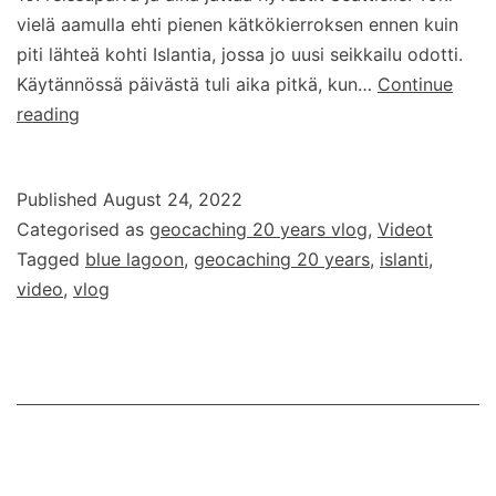
vielä aamulla ehti pienen kätkökierroksen ennen kuin
piti lähteä kohti Islantia, jossa jo uusi seikkailu odotti.
Käytännössä päivästä tuli aika pitkä, kun…
Continue
Geocaching
reading
20
years
Published
August 24, 2022
–
Categorised as
geocaching 20 years vlog
,
Videot
vlog
Tagged
blue lagoon
,
geocaching 20 years
,
islanti
,
–
video
,
vlog
osa
10