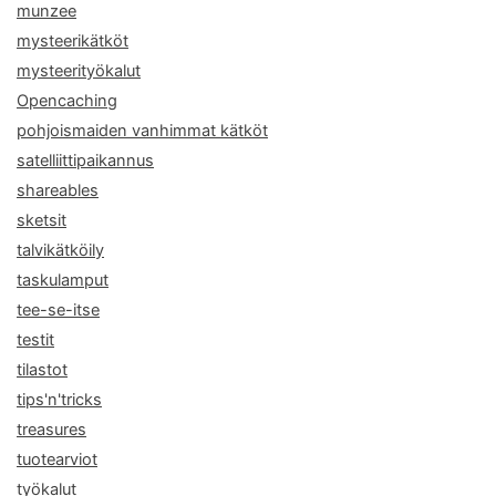
munzee
mysteerikätköt
mysteerityökalut
Opencaching
pohjoismaiden vanhimmat kätköt
satelliittipaikannus
shareables
sketsit
talvikätköily
taskulamput
tee-se-itse
testit
tilastot
tips'n'tricks
treasures
tuotearviot
työkalut