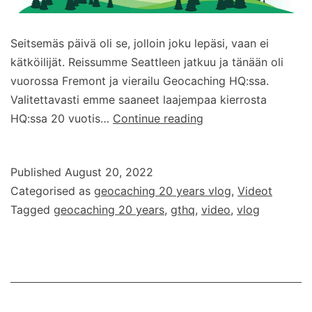
Seitsemäs päivä oli se, jolloin joku lepäsi, vaan ei
kätköilijät. Reissumme Seattleen jatkuu ja tänään oli
vuorossa Fremont ja vierailu Geocaching HQ:ssa.
Valitettavasti emme saaneet laajempaa kierrosta
Geocaching
HQ:ssa 20 vuotis…
Continue reading
20
years
Published
August 20, 2022
–
Categorised as
geocaching 20 years vlog
,
Videot
vlog
Tagged
geocaching 20 years
,
gthq
,
video
,
vlog
–
osa
7