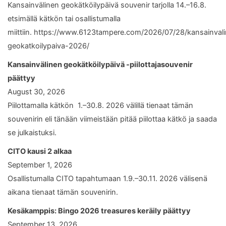
Kansainvälinen geokätköilypäivä souvenir tarjolla 14.–16.8.
etsimällä kätkön tai osallistumalla
miittiin. https://www.6123tampere.com/2026/07/28/kansainval
geokatkoilypaiva-2026/
Kansainvälinen geokätköilypäivä -piilottajasouvenir
päättyy
August 30, 2026
Piilottamalla kätkön 1.–30.8. 2026 välillä tienaat tämän
souvenirin eli tänään viimeistään pitää piilottaa kätkö ja saada
se julkaistuksi.
CITO kausi 2 alkaa
September 1, 2026
Osallistumalla CITO tapahtumaan 1.9.–30.11. 2026 välisenä
aikana tienaat tämän souvenirin.
Kesäkamppis: Bingo 2026 treasures keräily päättyy
September 13, 2026