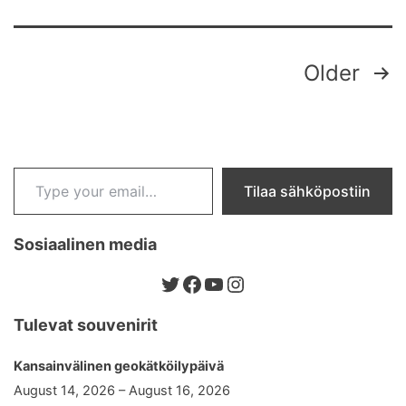
Posts
Older
pagination
Type your email…
Tilaa sähköpostiin
Sosiaalinen media
Twitter
Facebook
YouTube
Instagram
Tulevat souvenirit
Kansainvälinen geokätköilypäivä
August 14, 2026 – August 16, 2026