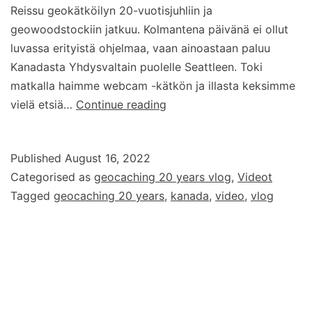
Reissu geokätköilyn 20-vuotisjuhliin ja
geowoodstockiin jatkuu. Kolmantena päivänä ei ollut
luvassa erityistä ohjelmaa, vaan ainoastaan paluu
Kanadasta Yhdysvaltain puolelle Seattleen. Toki
matkalla haimme webcam -kätkön ja illasta keksimme
Geocaching
vielä etsiä…
Continue reading
20
years
Published
August 16, 2022
–
Categorised as
geocaching 20 years vlog
,
Videot
vlog
Tagged
geocaching 20 years
,
kanada
,
video
,
vlog
–
osa
3