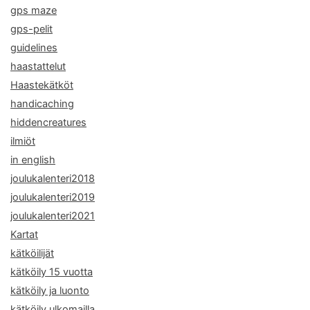
gps maze
gps-pelit
guidelines
haastattelut
Haastekätköt
handicaching
hiddencreatures
ilmiöt
in english
joulukalenteri2018
joulukalenteri2019
joulukalenteri2021
Kartat
kätköilijät
kätköily 15 vuotta
kätköily ja luonto
kätköily ulkomailla