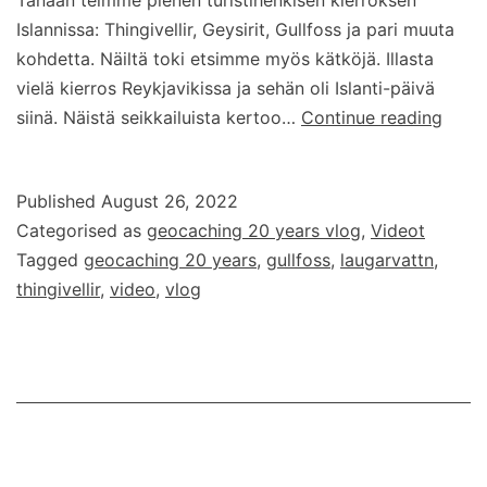
Tänään teimme pienen turistihenkisen kierroksen
Islannissa: Thingivellir, Geysirit, Gullfoss ja pari muuta
kohdetta. Näiltä toki etsimme myös kätköjä. Illasta
vielä kierros Reykjavikissa ja sehän oli Islanti-päivä
Geoc
siinä. Näistä seikkailuista kertoo…
Continue reading
20
years
Published
August 26, 2022
–
Categorised as
geocaching 20 years vlog
,
Videot
vlog
Tagged
geocaching 20 years
,
gullfoss
,
laugarvattn
,
–
thingivellir
,
video
,
vlog
osa
11