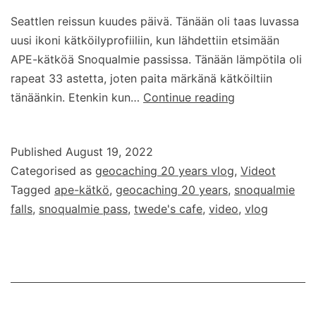
Seattlen reissun kuudes päivä. Tänään oli taas luvassa
uusi ikoni kätköilyprofiiliin, kun lähdettiin etsimään
APE-kätköä Snoqualmie passissa. Tänään lämpötila oli
rapeat 33 astetta, joten paita märkänä kätköiltiin
Geocaching
tänäänkin. Etenkin kun…
Continue reading
20
years
Published
August 19, 2022
–
Categorised as
geocaching 20 years vlog
,
Videot
vlog
Tagged
ape-kätkö
,
geocaching 20 years
,
snoqualmie
–
falls
,
snoqualmie pass
,
twede's cafe
,
video
,
vlog
osa
6