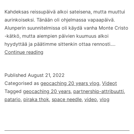
Kahdeksas reissupäivä alkoi sateisena, mutta muuttui
aurinkoiseksi. Tänään oli ohjelmassa vapaapäivä.
Alunperin suunnitelmissa oli käydä vanha Monte Cristo
-kätkö, mutta aiempien päivien kuumuus alkoi
hyydyttää ja päätimme sittenkin ottaa rennosti.…
Geocaching
Continue reading
20
years
Published
August 21, 2022
–
Categorised as
geocaching 20 years vlog
,
Videot
vlog
Tagged
geocaching 20 years
,
partnership-attribuutti
,
–
patario
,
piraka thok
,
space needle
,
video
,
vlog
osa
8