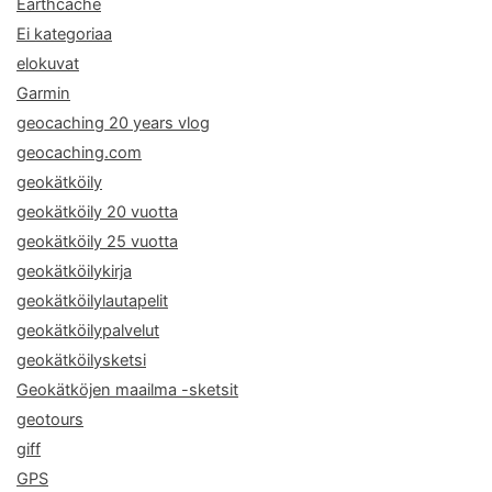
Earthcache
Ei kategoriaa
elokuvat
Garmin
geocaching 20 years vlog
geocaching.com
geokätköily
geokätköily 20 vuotta
geokätköily 25 vuotta
geokätköilykirja
geokätköilylautapelit
geokätköilypalvelut
geokätköilysketsi
Geokätköjen maailma -sketsit
geotours
giff
GPS