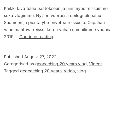
Kaikki kiva tulee päätökseen ja niin myös reissumme
sekä vlogimme. Nyt on vuorossa epilogi eli paluu
Suomeen ja pientä yhteenvetoa reissusta. Olipahan
vaan mahtava reissu, kuten vähän uumoilimme vuonna
Geocaching
2019.…
Continue reading
20
years
Published
August 27, 2022
–
Categorised as
geocaching 20 years vlog
,
Videot
vlog
Tagged
geocaching 20 years
,
video
,
vlog
–
epilogi