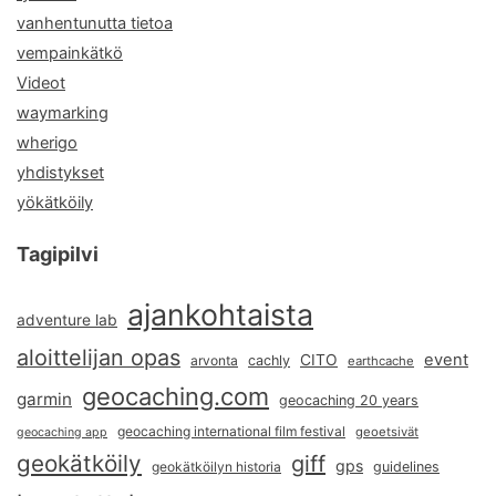
vanhentunutta tietoa
vempainkätkö
Videot
waymarking
wherigo
yhdistykset
yökätköily
Tagipilvi
ajankohtaista
adventure lab
aloittelijan opas
event
CITO
arvonta
cachly
earthcache
geocaching.com
garmin
geocaching 20 years
geocaching international film festival
geoetsivät
geocaching app
geokätköily
giff
gps
geokätköilyn historia
guidelines