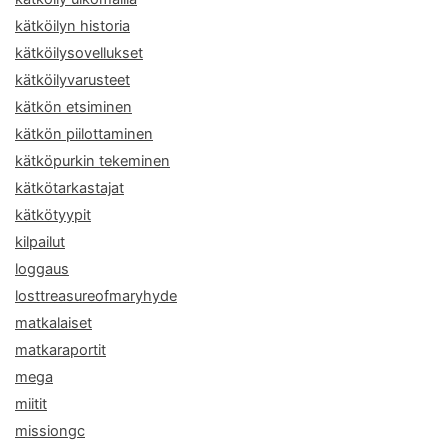
kätköilyn historia
kätköilysovellukset
kätköilyvarusteet
kätkön etsiminen
kätkön piilottaminen
kätköpurkin tekeminen
kätkötarkastajat
kätkötyypit
kilpailut
loggaus
losttreasureofmaryhyde
matkalaiset
matkaraportit
mega
miitit
missiongc