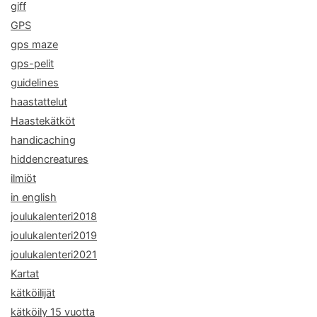
giff
GPS
gps maze
gps-pelit
guidelines
haastattelut
Haastekätköt
handicaching
hiddencreatures
ilmiöt
in english
joulukalenteri2018
joulukalenteri2019
joulukalenteri2021
Kartat
kätköilijät
kätköily 15 vuotta