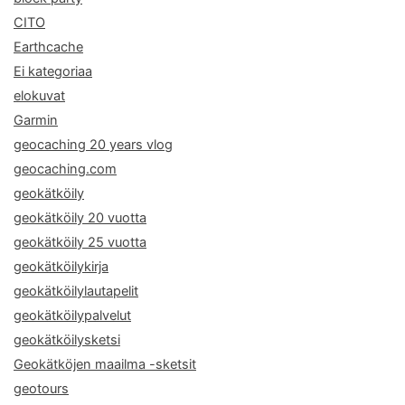
CITO
Earthcache
Ei kategoriaa
elokuvat
Garmin
geocaching 20 years vlog
geocaching.com
geokätköily
geokätköily 20 vuotta
geokätköily 25 vuotta
geokätköilykirja
geokätköilylautapelit
geokätköilypalvelut
geokätköilysketsi
Geokätköjen maailma -sketsit
geotours