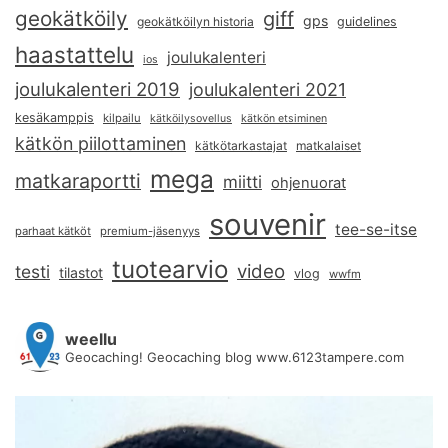
geokätköily
giff
gps
geokätköilyn historia
guidelines
haastattelu
joulukalenteri
ios
joulukalenteri 2019
joulukalenteri 2021
kesäkamppis
kilpailu
kätköilysovellus
kätkön etsiminen
kätkön piilottaminen
kätkötarkastajat
matkalaiset
mega
matkaraportti
miitti
ohjenuorat
souvenir
tee-se-itse
parhaat kätköt
premium-jäsenyys
tuotearvio
video
testi
tilastot
vlog
wwfm
weellu
Geocaching! Geocaching blog www.6123tampere.com