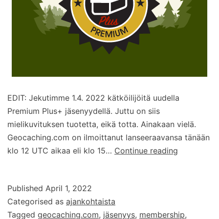
EDIT: Jekutimme 1.4. 2022 kätköilijöitä uudella
Premium Plus+ jäsenyydellä. Juttu on siis
mielikuvituksen tuotetta, eikä totta. Ainakaan vielä.
Geocaching.com on ilmoittanut lanseeraavansa tänään
Uusi
klo 12 UTC aikaa eli klo 15…
Continue reading
Geocachin
Premium
Published
April 1, 2022
Plus+
Categorised as
ajankohtaista
-
Tagged
geocaching.com
,
jäsenyys
,
membership
,
jäsenyys