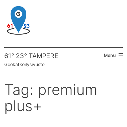
Skip
to
content
61° 23° TAMPERE
Menu
Geokätköilysivusto
Tag:
premium
plus+