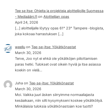
Tee se itse: Ohjeita ja projekteja aloittelijoille Suomessa
- Mediaääni.fi
on
Aloittelijan opas
April 24, 2026
[…] aloittelijalle löytyy opas 61° 23° Tampere -blogista,
joka kokoaa harrastuksen […]
weellu
on
Tee-se-itse: Yökätkönastat
March 30, 2026
Terve, Joo nyt ei ehkä ole yökätköjen piilottamisen
paras hetki. Tulokset ovat oikein hyviä ja itse asiassa
koekin on vielä…
Juha
on
Tee-se-itse: Yökätkönastat
March 30, 2026
Moi. Vaikka juuri äsken siirryimme normaaliajasta
kesäaikaan, niin silti kysymykseni koskee yökätköilyä.
Minkälaisia tuloksia yökätkönastojen koe tuotti?