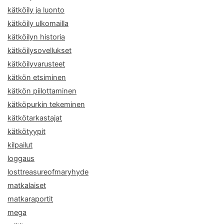
kätköily ja luonto
kätköily ulkomailla
kätköilyn historia
kätköilysovellukset
kätköilyvarusteet
kätkön etsiminen
kätkön piilottaminen
kätköpurkin tekeminen
kätkötarkastajat
kätkötyypit
kilpailut
loggaus
losttreasureofmaryhyde
matkalaiset
matkaraportit
mega