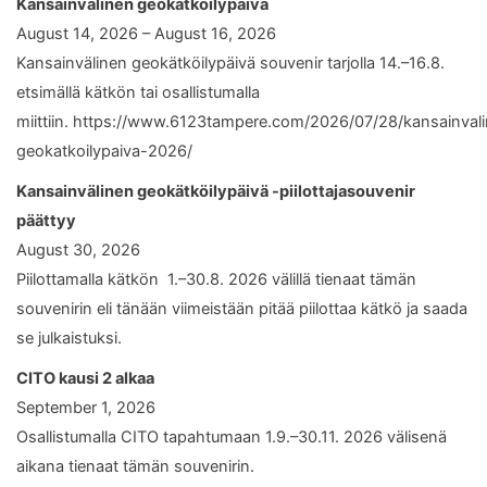
Kansainvälinen geokätköilypäivä
August 14, 2026 – August 16, 2026
Kansainvälinen geokätköilypäivä souvenir tarjolla 14.–16.8.
etsimällä kätkön tai osallistumalla
miittiin. https://www.6123tampere.com/2026/07/28/kansainval
geokatkoilypaiva-2026/
Kansainvälinen geokätköilypäivä -piilottajasouvenir
päättyy
August 30, 2026
Piilottamalla kätkön 1.–30.8. 2026 välillä tienaat tämän
souvenirin eli tänään viimeistään pitää piilottaa kätkö ja saada
se julkaistuksi.
CITO kausi 2 alkaa
September 1, 2026
Osallistumalla CITO tapahtumaan 1.9.–30.11. 2026 välisenä
aikana tienaat tämän souvenirin.