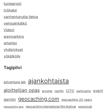
tuotearviot
työkalut
vanhentunutta tietoa
vempainkätkö
Videot
waymarking
wherigo
yhdistykset
yökätköily
Tagipilvi
ajankohtaista
adventure lab
aloittelijan opas
event
CITO
arvonta
cachly
earthcache
geocaching.com
garmin
geocaching 20 years
geocaching international film festival
geoetsivät
geocaching app