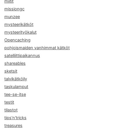
miitit
missiongc
munzee
mysteerikätköt
mysteerityökalut
Opencaching
pohjoismaiden vanhimmat kätköt
satelliittipaikannus
shareables
sketsit
talvikätköily
taskulamput
tee-se-itse
testit
tilastot
tips'n'tricks
treasures