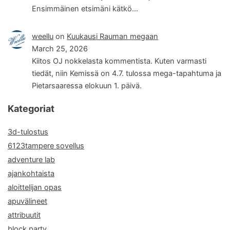
Ensimmäinen etsimäni kätkö…
weellu
on
Kuukausi Rauman megaan
March 25, 2026
Kiitos OJ nokkelasta kommentista. Kuten varmasti
tiedät, niin Kemissä on 4.7. tulossa mega-tapahtuma ja
Pietarsaaressa elokuun 1. päivä.
Kategoriat
3d-tulostus
6123tampere sovellus
adventure lab
ajankohtaista
aloittelijan opas
apuvälineet
attribuutit
block party