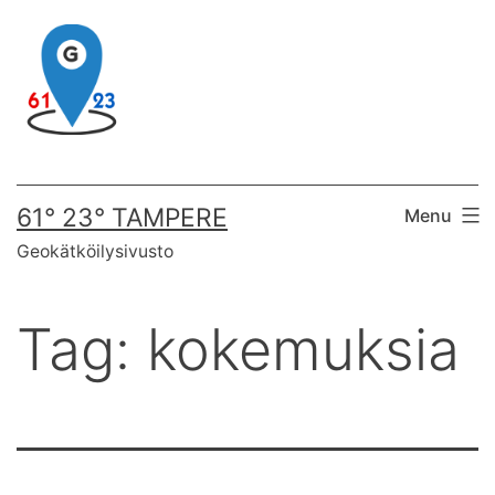
Skip
to
content
61° 23° TAMPERE
Menu
Geokätköilysivusto
Tag:
kokemuksia