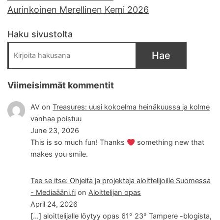
Aurinkoinen Merellinen Kemi 2026
Haku sivustolta
Hae
Viimeisimmät kommentit
AV
on
Treasures: uusi kokoelma heinäkuussa ja kolme
vanhaa poistuu
June 23, 2026
This is so much fun! Thanks
something new that
makes you smile.
Tee se itse: Ohjeita ja projekteja aloittelijoille Suomessa
- Mediaääni.fi
on
Aloittelijan opas
April 24, 2026
[…] aloittelijalle löytyy opas 61° 23° Tampere -blogista,