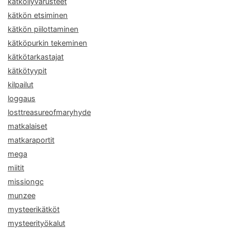
kätköilyvarusteet
kätkön etsiminen
kätkön piilottaminen
kätköpurkin tekeminen
kätkötarkastajat
kätkötyypit
kilpailut
loggaus
losttreasureofmaryhyde
matkalaiset
matkaraportit
mega
miitit
missiongc
munzee
mysteerikätköt
mysteerityökalut