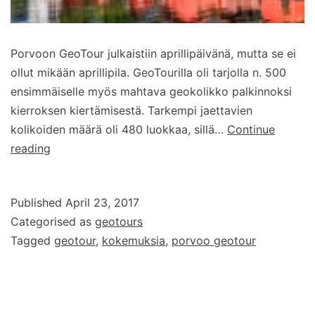
Porvoon GeoTour julkaistiin aprillipäivänä, mutta se ei
ollut mikään aprillipila. GeoTourilla oli tarjolla n. 500
ensimmäiselle myös mahtava geokolikko palkinnoksi
kierroksen kiertämisestä. Tarkempi jaettavien
kolikoiden määrä oli 480 luokkaa, sillä…
Continue
Porvoon
reading
GeoTour
–
Published
April 23, 2017
fiilistelyä
Categorised as
geotours
Tagged
geotour
,
kokemuksia
,
porvoo geotour