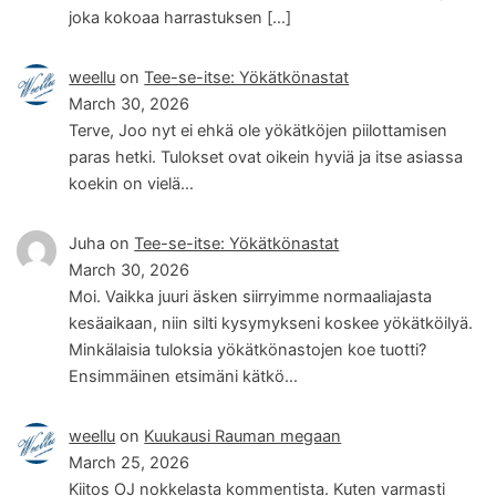
joka kokoaa harrastuksen […]
weellu
on
Tee-se-itse: Yökätkönastat
March 30, 2026
Terve, Joo nyt ei ehkä ole yökätköjen piilottamisen
paras hetki. Tulokset ovat oikein hyviä ja itse asiassa
koekin on vielä…
Juha
on
Tee-se-itse: Yökätkönastat
March 30, 2026
Moi. Vaikka juuri äsken siirryimme normaaliajasta
kesäaikaan, niin silti kysymykseni koskee yökätköilyä.
Minkälaisia tuloksia yökätkönastojen koe tuotti?
Ensimmäinen etsimäni kätkö…
weellu
on
Kuukausi Rauman megaan
March 25, 2026
Kiitos OJ nokkelasta kommentista. Kuten varmasti