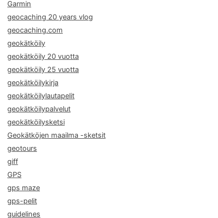
Garmin
geocaching 20 years vlog
geocaching.com
geokätköily
geokätköily 20 vuotta
geokätköily 25 vuotta
geokätköilykirja
geokätköilylautapelit
geokätköilypalvelut
geokätköilysketsi
Geokätköjen maailma -sketsit
geotours
giff
GPS
gps maze
gps-pelit
guidelines