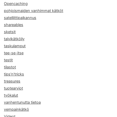
Opencaching
pohjoismaiden vanhimmat kätköt
satelliittipaikannus
shareables
sketsit
talvikätköily
taskulamput
tee-se-itse
testit
tilastot
tips'n'tricks
treasures
tuotearviot
työkalut
vanhentunutta tietoa
vempainkätkö
Videot