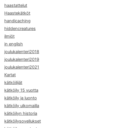
haastattelut
Haastekätköt
handicaching
hiddencreatures
ilmiöt
in english
joulukalenteri2018
joulukalenteri2019
joulukalenteri2021
Kartat
kätköilijät
kätköily 15 vuotta
kätköily ja luonto
kätköily ulkomailla
kätköilyn historia
kätköilysovellukset