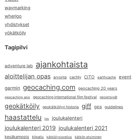
waymarking
wherigo
yhdistykset
yökätköily
Tagipilvi
ajankohtaista
adventure lab
aloittelijan opas
event
CITO
arvonta
cachly
earthcache
geocaching.com
garmin
geocaching 20 years
geocaching international film festival
geoetsivät
geocaching app
geokätköily
giff
gps
geokätköilyn historia
guidelines
haastattelu
joulukalenteri
ios
joulukalenteri 2019
joulukalenteri 2021
kesäkamppis
kilpailu
kätköilysovellus
kätkön etsiminen