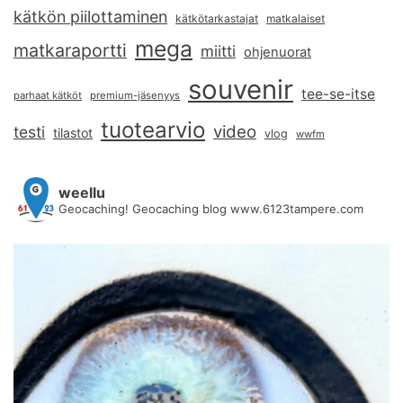
kätkön piilottaminen
kätkötarkastajat
matkalaiset
mega
matkaraportti
miitti
ohjenuorat
souvenir
tee-se-itse
parhaat kätköt
premium-jäsenyys
tuotearvio
video
testi
tilastot
vlog
wwfm
weellu
Geocaching! Geocaching blog www.6123tampere.com