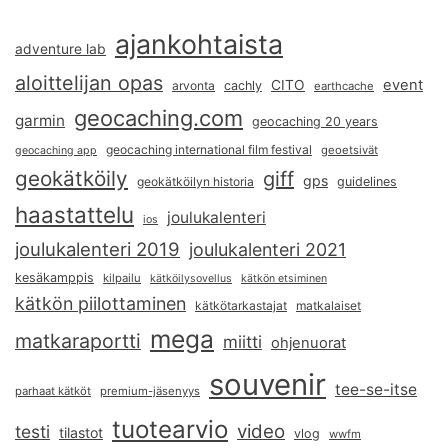
ajankohtaista
adventure lab
aloittelijan opas
event
CITO
arvonta
cachly
earthcache
geocaching.com
garmin
geocaching 20 years
geocaching international film festival
geoetsivät
geocaching app
geokätköily
giff
gps
geokätköilyn historia
guidelines
haastattelu
joulukalenteri
ios
joulukalenteri 2019
joulukalenteri 2021
kesäkamppis
kilpailu
kätköilysovellus
kätkön etsiminen
kätkön piilottaminen
kätkötarkastajat
matkalaiset
mega
matkaraportti
miitti
ohjenuorat
souvenir
tee-se-itse
parhaat kätköt
premium-jäsenyys
tuotearvio
video
testi
tilastot
vlog
wwfm