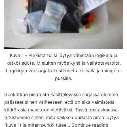
Kuva 1 - Purkista tulisi löytyä vähintään logikirja ja
kätkötiedote. Mieluiten myös kynä ja vaihtotavaroita.
Logikirjan voi suojata kosteudelta silicalla ja minigrip-
pussilla.
Geokätkön piilotusta käsittelevässä sarjassa olemme
päässeet siihen vaiheeseen, että on aika valmistella
kätkörasia maastoon vietäväksi. Tässä postauksessa
tutustumme siihen, mitä kaikkea purkista pitää löytyä
Miten
(kuva 1) ja miten purkki tulee…
Continue reading