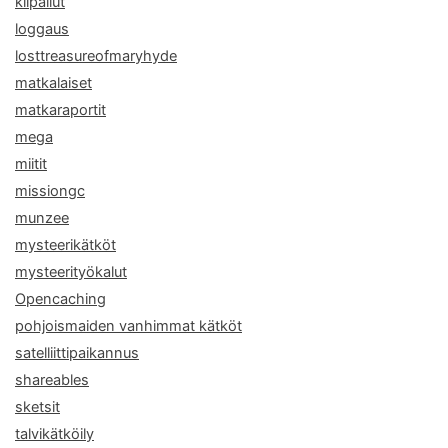
kilpailut
loggaus
losttreasureofmaryhyde
matkalaiset
matkaraportit
mega
miitit
missiongc
munzee
mysteerikätköt
mysteerityökalut
Opencaching
pohjoismaiden vanhimmat kätköt
satelliittipaikannus
shareables
sketsit
talvikätköily