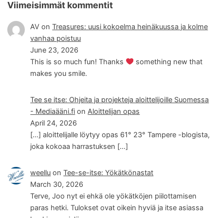
Viimeisimmät kommentit
AV
on
Treasures: uusi kokoelma heinäkuussa ja kolme
vanhaa poistuu
June 23, 2026
This is so much fun! Thanks
something new that
makes you smile.
Tee se itse: Ohjeita ja projekteja aloittelijoille Suomessa
- Mediaääni.fi
on
Aloittelijan opas
April 24, 2026
[…] aloittelijalle löytyy opas 61° 23° Tampere -blogista,
joka kokoaa harrastuksen […]
weellu
on
Tee-se-itse: Yökätkönastat
March 30, 2026
Terve, Joo nyt ei ehkä ole yökätköjen piilottamisen
paras hetki. Tulokset ovat oikein hyviä ja itse asiassa