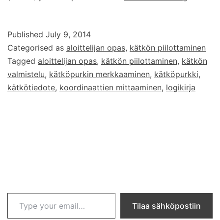
piilotan
oman
Published
July 9, 2014
geokätk
Categorised as
aloittelijan opas
,
kätkön piilottaminen
–
Tagged
aloittelijan opas
,
kätkön piilottaminen
,
kätkön
Osa
valmistelu
,
kätköpurkin merkkaaminen
,
kätköpurkki
,
3
kätkötiedote
,
koordinaattien mittaaminen
,
logikirja
–
Kätköpur
valmiste
Type your email…
Tilaa sähköpostiin