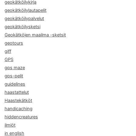
geokätköilykirja
geokätköilylautapelit
geokätköilypalvelut
geokätköilysketsi
Geokätköjen maailma -sketsit
geotours
giff
GPS
gps maze
gps-pelit
guidelines
haastattelut
Haastekätköt
handicaching
hiddencreatures
ilmiöt
in english