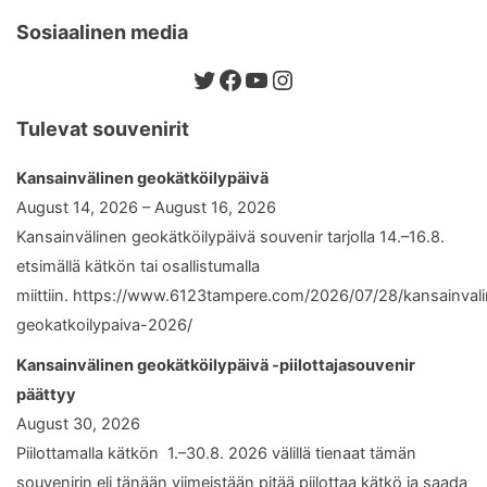
Sosiaalinen media
Twitter
Facebook
YouTube
Instagram
Tulevat souvenirit
Kansainvälinen geokätköilypäivä
August 14, 2026 – August 16, 2026
Kansainvälinen geokätköilypäivä souvenir tarjolla 14.–16.8.
etsimällä kätkön tai osallistumalla
miittiin. https://www.6123tampere.com/2026/07/28/kansainval
geokatkoilypaiva-2026/
Kansainvälinen geokätköilypäivä -piilottajasouvenir
päättyy
August 30, 2026
Piilottamalla kätkön 1.–30.8. 2026 välillä tienaat tämän
souvenirin eli tänään viimeistään pitää piilottaa kätkö ja saada