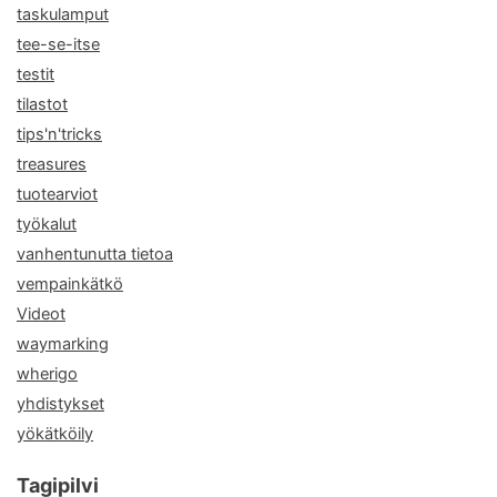
taskulamput
tee-se-itse
testit
tilastot
tips'n'tricks
treasures
tuotearviot
työkalut
vanhentunutta tietoa
vempainkätkö
Videot
waymarking
wherigo
yhdistykset
yökätköily
Tagipilvi