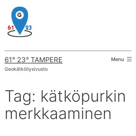
Skip
to
content
61° 23° TAMPERE
Menu
Geokätköilysivusto
Tag:
kätköpurkin
merkkaaminen