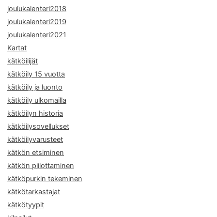
joulukalenteri2018
joulukalenteri2019
joulukalenteri2021
Kartat
kätköilijät
kätköily 15 vuotta
kätköily ja luonto
kätköily ulkomailla
kätköilyn historia
kätköilysovellukset
kätköilyvarusteet
kätkön etsiminen
kätkön piilottaminen
kätköpurkin tekeminen
kätkötarkastajat
kätkötyypit