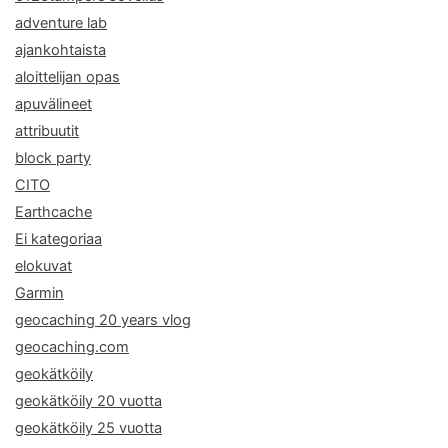
adventure lab
ajankohtaista
aloittelijan opas
apuvälineet
attribuutit
block party
CITO
Earthcache
Ei kategoriaa
elokuvat
Garmin
geocaching 20 years vlog
geocaching.com
geokätköily
geokätköily 20 vuotta
geokätköily 25 vuotta