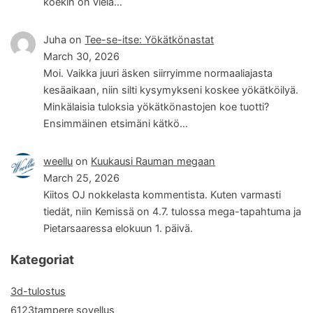
koekin on vielä…
Juha
on
Tee-se-itse: Yökätkönastat
March 30, 2026
Moi. Vaikka juuri äsken siirryimme normaaliajasta
kesäaikaan, niin silti kysymykseni koskee yökätköilyä.
Minkälaisia tuloksia yökätkönastojen koe tuotti?
Ensimmäinen etsimäni kätkö…
weellu
on
Kuukausi Rauman megaan
March 25, 2026
Kiitos OJ nokkelasta kommentista. Kuten varmasti
tiedät, niin Kemissä on 4.7. tulossa mega-tapahtuma ja
Pietarsaaressa elokuun 1. päivä.
Kategoriat
3d-tulostus
6123tampere sovellus