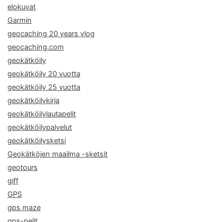
elokuvat
Garmin
geocaching 20 years vlog
geocaching.com
geokätköily
geokätköily 20 vuotta
geokätköily 25 vuotta
geokätköilykirja
geokätköilylautapelit
geokätköilypalvelut
geokätköilysketsi
Geokätköjen maailma -sketsit
geotours
giff
GPS
gps maze
gps-pelit