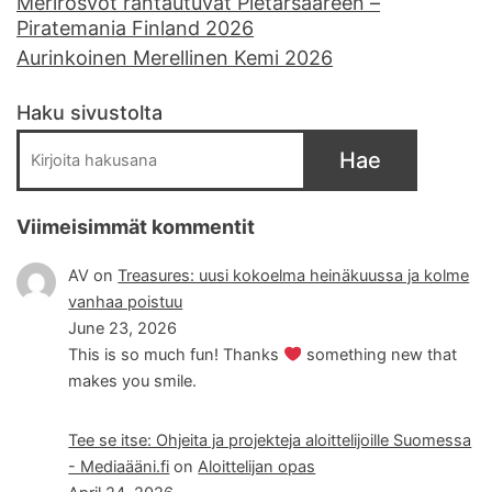
Merirosvot rantautuvat Pietarsaareen –
Piratemania Finland 2026
Aurinkoinen Merellinen Kemi 2026
Haku sivustolta
Hae
Viimeisimmät kommentit
AV
on
Treasures: uusi kokoelma heinäkuussa ja kolme
vanhaa poistuu
June 23, 2026
This is so much fun! Thanks
something new that
makes you smile.
Tee se itse: Ohjeita ja projekteja aloittelijoille Suomessa
- Mediaääni.fi
on
Aloittelijan opas