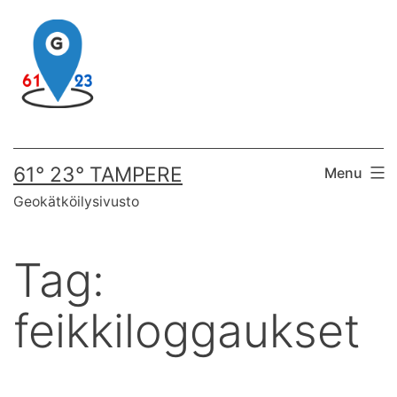
Skip
to
content
61° 23° TAMPERE
Menu
Geokätköilysivusto
Tag:
feikkiloggaukset