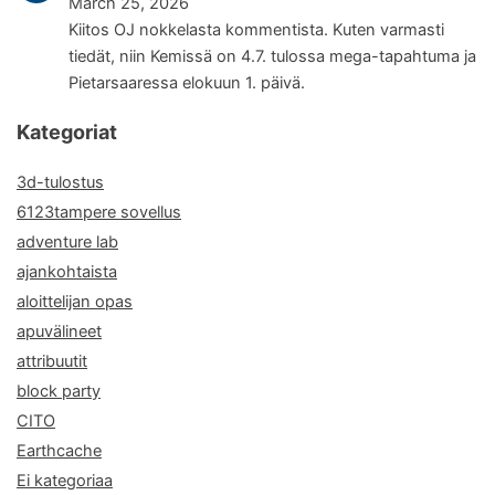
March 25, 2026
Kiitos OJ nokkelasta kommentista. Kuten varmasti
tiedät, niin Kemissä on 4.7. tulossa mega-tapahtuma ja
Pietarsaaressa elokuun 1. päivä.
Kategoriat
3d-tulostus
6123tampere sovellus
adventure lab
ajankohtaista
aloittelijan opas
apuvälineet
attribuutit
block party
CITO
Earthcache
Ei kategoriaa