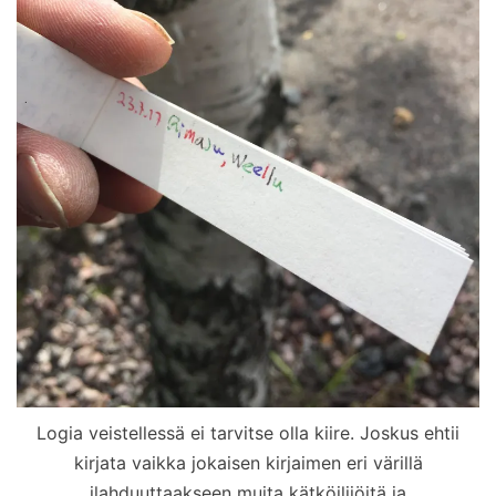
Logia veistellessä ei tarvitse olla kiire. Joskus ehtii
kirjata vaikka jokaisen kirjaimen eri värillä
ilahduuttaakseen muita kätköilijöitä ja