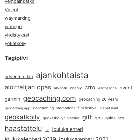
vempainkätkö
Videot
waymarking
wherigo
yhdistykset
yökätköily
Tagipilvi
ajankohtaista
adventure lab
aloittelijan opas
event
CITO
arvonta
cachly
earthcache
geocaching.com
garmin
geocaching 20 years
geocaching international film festival
geoetsivät
geocaching app
geokätköily
giff
gps
geokätköilyn historia
guidelines
haastattelu
joulukalenteri
ios
joulukalenteri 2019
joulukalenteri 2021