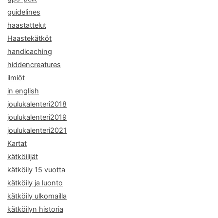
guidelines
haastattelut
Haastekätköt
handicaching
hiddencreatures
ilmiöt
in english
joulukalenteri2018
joulukalenteri2019
joulukalenteri2021
Kartat
kätköilijät
kätköily 15 vuotta
kätköily ja luonto
kätköily ulkomailla
kätköilyn historia