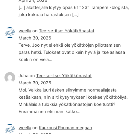
April 24, 2026
[…] aloittelijalle löytyy opas 61° 23° Tampere -blogista,
joka kokoaa harrastuksen […]
weellu
on
Tee-se-itse: Yökätkönastat
March 30, 2026
Terve, Joo nyt ei ehkä ole yökätköjen piilottamisen
paras hetki. Tulokset ovat oikein hyviä ja itse asiassa
koekin on vielä…
Juha
on
Tee-se-itse: Yökätkönastat
March 30, 2026
Moi. Vaikka juuri äsken siirryimme normaaliajasta
kesäaikaan, niin silti kysymykseni koskee yökätköilyä.
Minkälaisia tuloksia yökätkönastojen koe tuotti?
Ensimmäinen etsimäni kätkö…
weellu
on
Kuukausi Rauman megaan