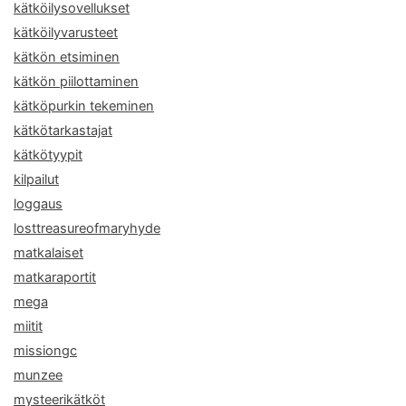
kätköilysovellukset
kätköilyvarusteet
kätkön etsiminen
kätkön piilottaminen
kätköpurkin tekeminen
kätkötarkastajat
kätkötyypit
kilpailut
loggaus
losttreasureofmaryhyde
matkalaiset
matkaraportit
mega
miitit
missiongc
munzee
mysteerikätköt