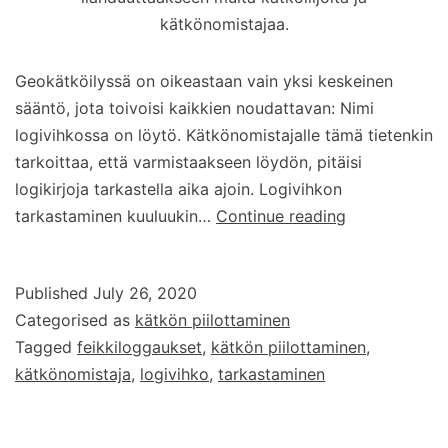
kätkönomistajaa.
Geokätköilyssä on oikeastaan vain yksi keskeinen
sääntö, jota toivoisi kaikkien noudattavan: Nimi
logivihkossa on löytö. Kätkönomistajalle tämä tietenkin
tarkoittaa, että varmistaakseen löydön, pitäisi
logikirjoja tarkastella aika ajoin. Logivihkon
Logivihkon
tarkastaminen kuuluukin…
Continue reading
tarkastamine
Published
July 26, 2020
Categorised as
kätkön piilottaminen
Tagged
feikkiloggaukset
,
kätkön piilottaminen
,
kätkönomistaja
,
logivihko
,
tarkastaminen