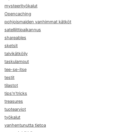
mysteerityökalut
Opencaching
pohjoismaiden vanhimmat kätköt
satelliittipaikannus
shareables
sketsit
talvikätköily
taskulamput
tee-se-itse
testit
tilastot
tips'n'tricks
treasures
tuotearviot
työkalut
vanhentunutta tietoa