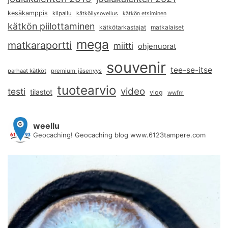
kesäkamppis
kilpailu
kätköilysovellus
kätkön etsiminen
kätkön piilottaminen
kätkötarkastajat
matkalaiset
mega
matkaraportti
miitti
ohjenuorat
souvenir
tee-se-itse
parhaat kätköt
premium-jäsenyys
tuotearvio
video
testi
tilastot
vlog
wwfm
weellu
Geocaching! Geocaching blog www.6123tampere.com