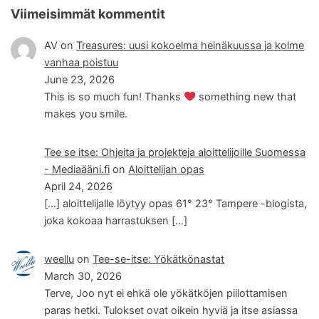
Viimeisimmät kommentit
AV
on
Treasures: uusi kokoelma heinäkuussa ja kolme
vanhaa poistuu
June 23, 2026
This is so much fun! Thanks
something new that
makes you smile.
Tee se itse: Ohjeita ja projekteja aloittelijoille Suomessa
- Mediaääni.fi
on
Aloittelijan opas
April 24, 2026
[…] aloittelijalle löytyy opas 61° 23° Tampere -blogista,
joka kokoaa harrastuksen […]
weellu
on
Tee-se-itse: Yökätkönastat
March 30, 2026
Terve, Joo nyt ei ehkä ole yökätköjen piilottamisen
paras hetki. Tulokset ovat oikein hyviä ja itse asiassa