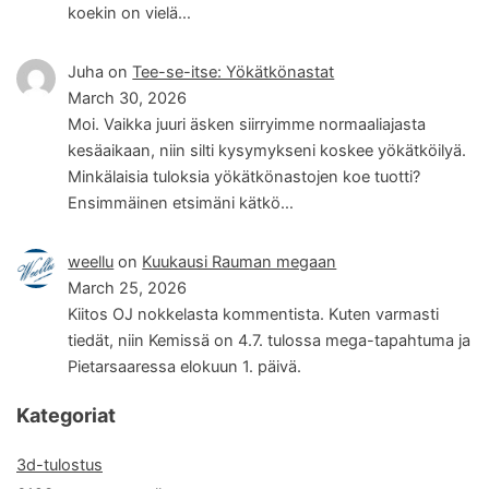
koekin on vielä…
Juha
on
Tee-se-itse: Yökätkönastat
March 30, 2026
Moi. Vaikka juuri äsken siirryimme normaaliajasta
kesäaikaan, niin silti kysymykseni koskee yökätköilyä.
Minkälaisia tuloksia yökätkönastojen koe tuotti?
Ensimmäinen etsimäni kätkö…
weellu
on
Kuukausi Rauman megaan
March 25, 2026
Kiitos OJ nokkelasta kommentista. Kuten varmasti
tiedät, niin Kemissä on 4.7. tulossa mega-tapahtuma ja
Pietarsaaressa elokuun 1. päivä.
Kategoriat
3d-tulostus