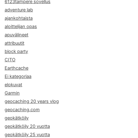
6123tampere sovellus
adventure lab
ajankohtaista
aloittelijan opas
apuvälineet
attribuutit
block party
CITO
Earthcache
Ei kategoriaa
elokuvat
Garmin
geocaching 20 years vlog
geocaching.com
geokätköily
geokätköily 20 vuotta
geokätköily 25 vuotta