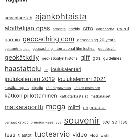
ajankohtaista
adventure lab
aloittelijan opas
event
CITO
arvonta
cachly
earthcache
geocaching.com
garmin
geocaching 20 years
geocaching international film festival
geoetsivät
geocaching app
geokätköily
giff
gps
geokätköilyn historia
guidelines
haastattelu
joulukalenteri
ios
joulukalenteri 2019
joulukalenteri 2021
kesäkamppis
kilpailu
kätköilysovellus
kätkön etsiminen
kätkön piilottaminen
kätkötarkastajat
matkalaiset
mega
matkaraportti
miitti
ohjenuorat
souvenir
tee-se-itse
parhaat kätköt
premium-jäsenyys
tuotearvio
video
testi
tilastot
vlog
wwfm