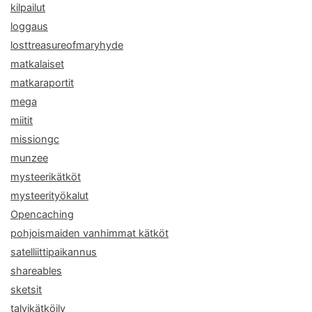
kilpailut
loggaus
losttreasureofmaryhyde
matkalaiset
matkaraportit
mega
miitit
missiongc
munzee
mysteerikätköt
mysteerityökalut
Opencaching
pohjoismaiden vanhimmat kätköt
satelliittipaikannus
shareables
sketsit
talvikätköily