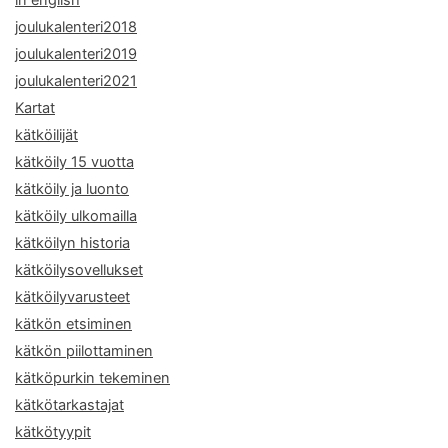
joulukalenteri2018
joulukalenteri2019
joulukalenteri2021
Kartat
kätköilijät
kätköily 15 vuotta
kätköily ja luonto
kätköily ulkomailla
kätköilyn historia
kätköilysovellukset
kätköilyvarusteet
kätkön etsiminen
kätkön piilottaminen
kätköpurkin tekeminen
kätkötarkastajat
kätkötyypit