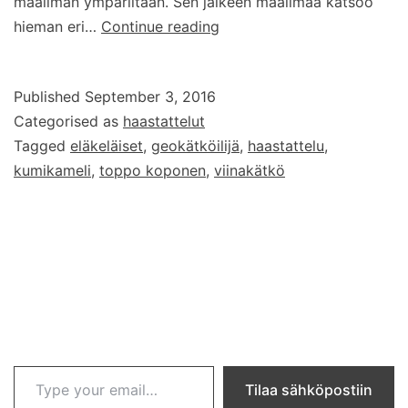
maailman ympäriltään. Sen jälkeen maailmaa katsoo
Haastattelussa
hieman eri…
Continue reading
Kumikamelista
ja
Published
September 3, 2016
Eläkeläisistä
Categorised as
haastattelut
tuttu
Tagged
eläkeläiset
,
geokätköilijä
,
haastattelu
,
muusikko
kumikameli
,
toppo koponen
,
viinakätkö
ja
geokätköilijä
Toppo
Koponen
Type your email…
Tilaa sähköpostiin