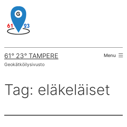
Skip
to
content
61° 23° TAMPERE
Menu
Geokätköilysivusto
Tag:
eläkeläiset