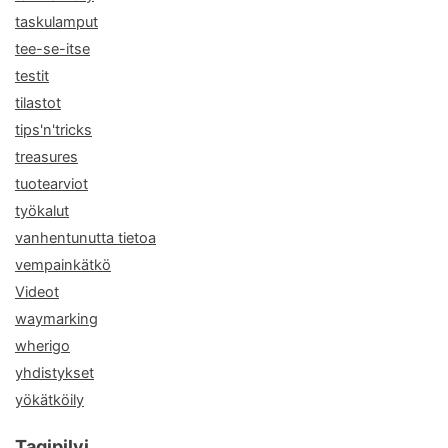
taskulamput
tee-se-itse
testit
tilastot
tips'n'tricks
treasures
tuotearviot
työkalut
vanhentunutta tietoa
vempainkätkö
Videot
waymarking
wherigo
yhdistykset
yökätköily
Tagipilvi