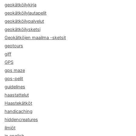
geokätköilykirja
geokätköilylautapelit
geokätköilypalvelut
geokätköilysketsi
Geokätköjen maailma -sketsit
geotours
giff
GPS
gps maze
gps-pelit
guidelines
haastattelut
Haastekätköt
handicaching
hiddencreatures
ilmiöt
in english