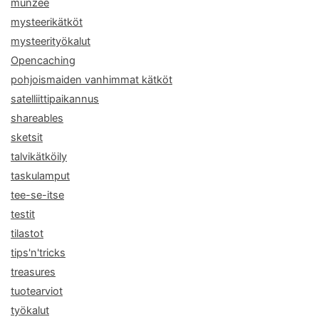
munzee
mysteerikätköt
mysteerityökalut
Opencaching
pohjoismaiden vanhimmat kätköt
satelliittipaikannus
shareables
sketsit
talvikätköily
taskulamput
tee-se-itse
testit
tilastot
tips'n'tricks
treasures
tuotearviot
työkalut