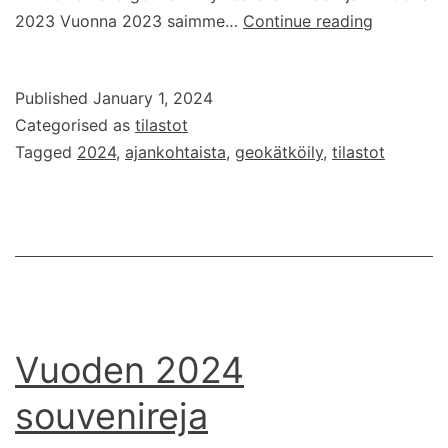
Katsaus
2023 Vuonna 2023 saimme…
Continue reading
päättyne
geokätköi
Published
January 1, 2024
2023
Categorised as
tilastot
Tagged
2024
,
ajankohtaista
,
geokätköily
,
tilastot
Vuoden 2024
souvenireja