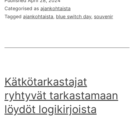
Published
April 28, 2024
souvenir
Categorised as
ajankohtaista
2024
Tagged
ajankohtaista
,
blue switch day
,
souvenir
Kätkötarkastajat
ryhtyvät tarkastamaan
löydöt logikirjoista