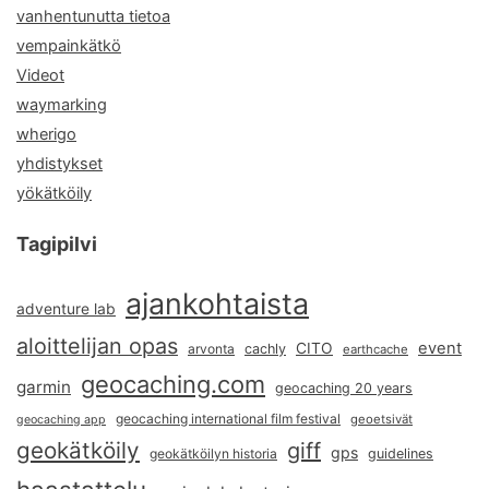
vanhentunutta tietoa
vempainkätkö
Videot
waymarking
wherigo
yhdistykset
yökätköily
Tagipilvi
ajankohtaista
adventure lab
aloittelijan opas
event
CITO
arvonta
cachly
earthcache
geocaching.com
garmin
geocaching 20 years
geocaching international film festival
geoetsivät
geocaching app
geokätköily
giff
gps
geokätköilyn historia
guidelines