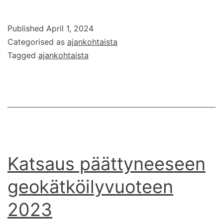
ryhtyvät
tarkastamaan
Published
April 1, 2024
löydöt
Categorised as
ajankohtaista
logikirjoista
Tagged
ajankohtaista
Katsaus päättyneeseen
geokätköilyvuoteen
2023