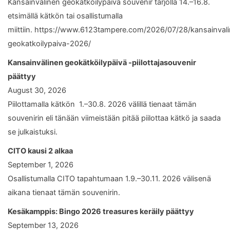
Kansainvälinen geokätköilypäivä souvenir tarjolla 14.–16.8.
etsimällä kätkön tai osallistumalla
miittiin. https://www.6123tampere.com/2026/07/28/kansainval
geokatkoilypaiva-2026/
Kansainvälinen geokätköilypäivä -piilottajasouvenir
päättyy
August 30, 2026
Piilottamalla kätkön 1.–30.8. 2026 välillä tienaat tämän
souvenirin eli tänään viimeistään pitää piilottaa kätkö ja saada
se julkaistuksi.
CITO kausi 2 alkaa
September 1, 2026
Osallistumalla CITO tapahtumaan 1.9.–30.11. 2026 välisenä
aikana tienaat tämän souvenirin.
Kesäkamppis: Bingo 2026 treasures keräily päättyy
September 13, 2026