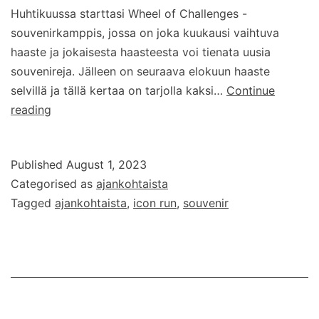
Huhtikuussa starttasi Wheel of Challenges -
souvenirkamppis, jossa on joka kuukausi vaihtuva
haaste ja jokaisesta haasteesta voi tienata uusia
souvenireja. Jälleen on seuraava elokuun haaste
selvillä ja tällä kertaa on tarjolla kaksi…
Continue
Wheel
reading
of
Challenges
Published
August 1, 2023
–
Categorised as
ajankohtaista
elokuun
Tagged
ajankohtaista
,
icon run
,
souvenir
2023
haaste