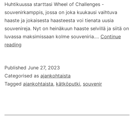
Huhtikuussa starttasi Wheel of Challenges -
souvenirkamppis, jossa on joka kuukausi vaihtuva
haaste ja jokaisesta haasteesta voi tienata uusia
souvenireja. Nyt on heinäkuun haaste selvillä ja siitä on
luvassa maksimissaan kolme souveniria.…
Continue
Wheel
reading
of
Challenges
Published
June 27, 2023
–
Categorised as
ajankohtaista
heinäkuun
Tagged
ajankohtaista
,
kätköputki
,
souvenir
2023
haaste