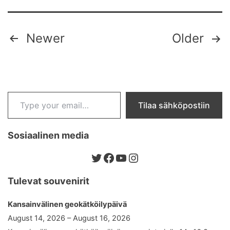
Posts
Newer
Older
pagination
Type your email…
Tilaa sähköpostiin
Sosiaalinen media
Twitter
Facebook
YouTube
Instagram
Tulevat souvenirit
Kansainvälinen geokätköilypäivä
August 14, 2026 – August 16, 2026