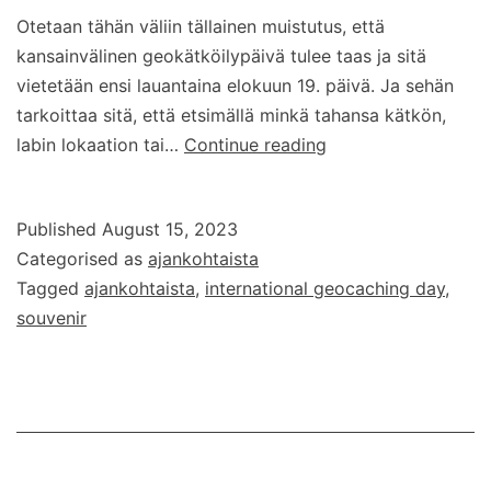
Otetaan tähän väliin tällainen muistutus, että
kansainvälinen geokätköilypäivä tulee taas ja sitä
vietetään ensi lauantaina elokuun 19. päivä. Ja sehän
tarkoittaa sitä, että etsimällä minkä tahansa kätkön,
Kansainvälinen
labin lokaation tai…
Continue reading
geokätköilypäivä
2023
Published
August 15, 2023
Categorised as
ajankohtaista
Tagged
ajankohtaista
,
international geocaching day
,
souvenir