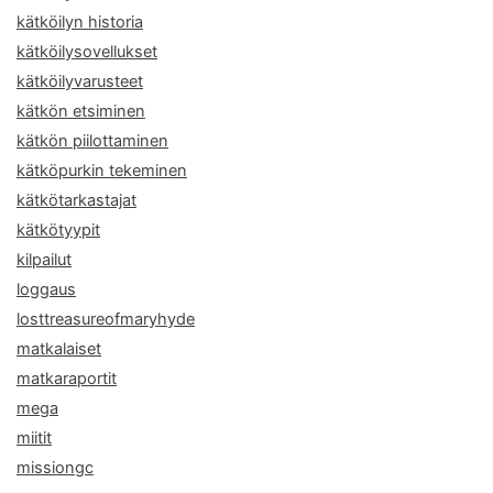
kätköilyn historia
kätköilysovellukset
kätköilyvarusteet
kätkön etsiminen
kätkön piilottaminen
kätköpurkin tekeminen
kätkötarkastajat
kätkötyypit
kilpailut
loggaus
losttreasureofmaryhyde
matkalaiset
matkaraportit
mega
miitit
missiongc