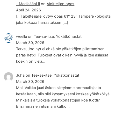
- Mediaääni.fi
on
Aloittelijan opas
April 24, 2026
[…] aloittelijalle löytyy opas 61° 23° Tampere -blogista,
joka kokoaa harrastuksen […]
weellu
on
Tee-se-itse: Yökätkönastat
March 30, 2026
Terve, Joo nyt ei ehkä ole yökätköjen piilottamisen
paras hetki. Tulokset ovat oikein hyviä ja itse asiassa
koekin on vielä…
Juha
on
Tee-se-itse: Yökätkönastat
March 30, 2026
Moi. Vaikka juuri äsken siirryimme normaaliajasta
kesäaikaan, niin silti kysymykseni koskee yökätköilyä.
Minkälaisia tuloksia yökätkönastojen koe tuotti?
Ensimmäinen etsimäni kätkö…