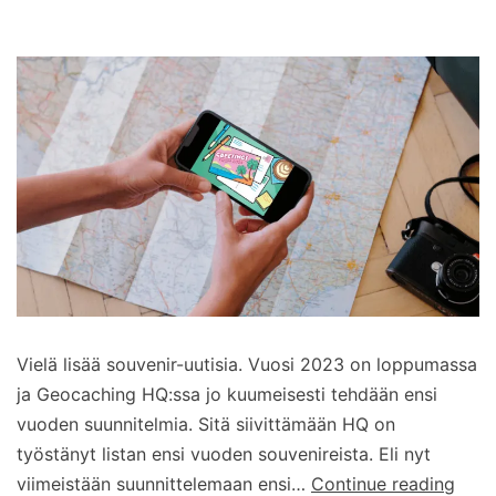
Vielä lisää souvenir-uutisia. Vuosi 2023 on loppumassa
ja Geocaching HQ:ssa jo kuumeisesti tehdään ensi
vuoden suunnitelmia. Sitä siivittämään HQ on
työstänyt listan ensi vuoden souvenireista. Eli nyt
Vuo
viimeistään suunnittelemaan ensi…
Continue reading