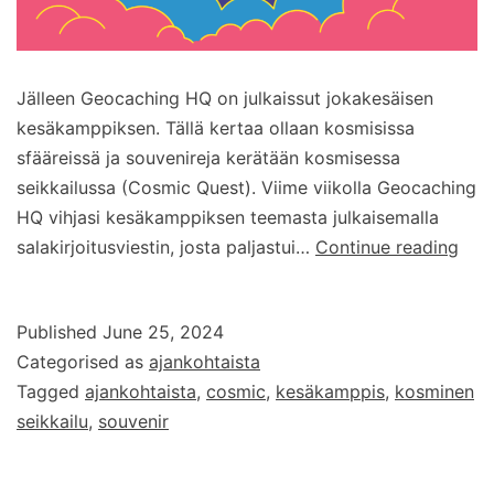
Jälleen Geocaching HQ on julkaissut jokakesäisen
kesäkamppiksen. Tällä kertaa ollaan kosmisissa
sfääreissä ja souvenireja kerätään kosmisessa
seikkailussa (Cosmic Quest). Viime viikolla Geocaching
HQ vihjasi kesäkamppiksen teemasta julkaisemalla
Kes
salakirjoitusviestin, josta paljastui…
Continue reading
Kos
seik
Published
June 25, 2024
Categorised as
ajankohtaista
Tagged
ajankohtaista
,
cosmic
,
kesäkamppis
,
kosminen
seikkailu
,
souvenir