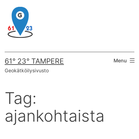
Skip
to
content
61° 23° TAMPERE
Menu
Geokätköilysivusto
Tag:
ajankohtaista