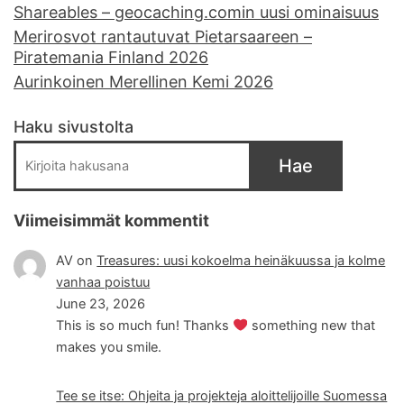
Shareables – geocaching.comin uusi ominaisuus
Merirosvot rantautuvat Pietarsaareen –
Piratemania Finland 2026
Aurinkoinen Merellinen Kemi 2026
Haku sivustolta
Hae
Viimeisimmät kommentit
AV
on
Treasures: uusi kokoelma heinäkuussa ja kolme
vanhaa poistuu
June 23, 2026
This is so much fun! Thanks
something new that
makes you smile.
Tee se itse: Ohjeita ja projekteja aloittelijoille Suomessa