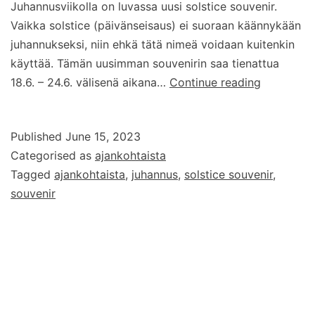
Juhannusviikolla on luvassa uusi solstice souvenir.
Vaikka solstice (päivänseisaus) ei suoraan käännykään
juhannukseksi, niin ehkä tätä nimeä voidaan kuitenkin
käyttää. Tämän uusimman souvenirin saa tienattua
Solstice
18.6. – 24.6. välisenä aikana…
Continue reading
souvenir
–
Published
June 15, 2023
juhannuss
Categorised as
ajankohtaista
Tagged
ajankohtaista
,
juhannus
,
solstice souvenir
,
souvenir