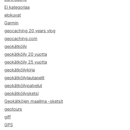
Ei kategoriaa
elokuvat
Garmin
geocaching 20 years vlog
geocaching.com
geokätköily
geokätköily 20 vuotta
geokätköily 25 vuotta
geokätköilykirja
geokätköilylautapelit
geokätköilypalvelut
geokätköilysketsi
Geokätköjen maailma -sketsit
geotours
giff
GPS