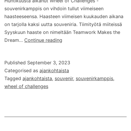
Huhtikuusta alkanut Wheel of Challenges -
souvenirkamppis on vihdoin tullut viimeiseen
haasteeseensa. Haasteen viimeisen kuukauden aikana
on tarjolla kaksi uutta souveniria. Tiimityötä miiteissä
Syyskuun haaste on nimeltään Teamwork Makes the
Wheel
Dream…
Continue reading
of
Challenges
Published
September 3, 2023
–
Categorised as
ajankohtaista
Syyskuun
Tagged
ajankohtaista
,
souvenir
,
souvenirkamppis
,
haaste
wheel of challenges