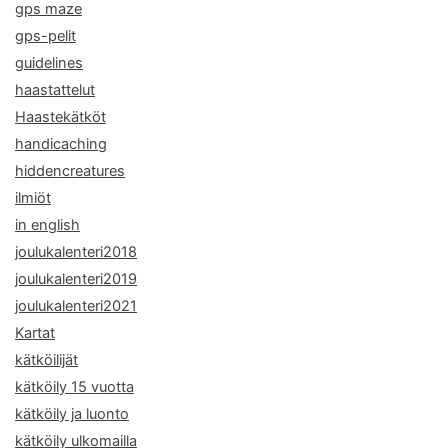
gps maze
gps-pelit
guidelines
haastattelut
Haastekätköt
handicaching
hiddencreatures
ilmiöt
in english
joulukalenteri2018
joulukalenteri2019
joulukalenteri2021
Kartat
kätköilijät
kätköily 15 vuotta
kätköily ja luonto
kätköily ulkomailla