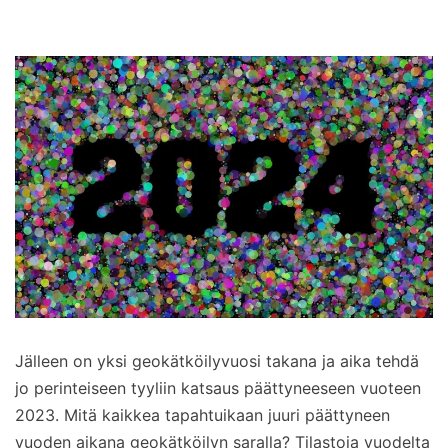
Jälleen on yksi geokätköilyvuosi takana ja aika tehdä
jo perinteiseen tyyliin katsaus päättyneeseen vuoteen
2023. Mitä kaikkea tapahtuikaan juuri päättyneen
vuoden aikana geokätköilyn saralla? Tilastoja vuodelta