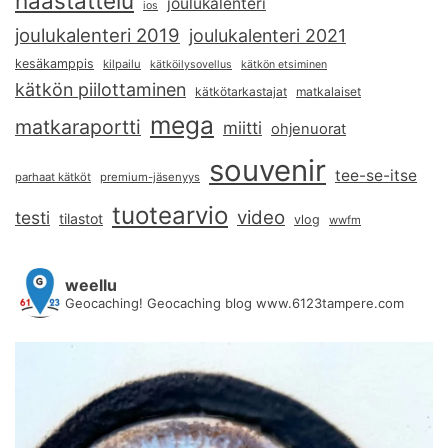
haastattelu
joulukalenteri
ios
joulukalenteri 2019
joulukalenteri 2021
kesäkamppis
kilpailu
kätköilysovellus
kätkön etsiminen
kätkön piilottaminen
kätkötarkastajat
matkalaiset
mega
matkaraportti
miitti
ohjenuorat
souvenir
tee-se-itse
parhaat kätköt
premium-jäsenyys
tuotearvio
video
testi
tilastot
vlog
wwfm
weellu
Geocaching! Geocaching blog www.6123tampere.com