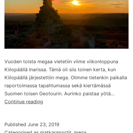
Vuoden toista megaa vietetiin viime viikonloppuna
Kiilopäällä Inarissa. Tämä oli siis toinen kerta, kun
Kiilopäällä järjestettiin mega. Olimme tietenkin paikalla
raportoimassa tapahtumassa sekä kiertämässä
Suomen toisen Geotourin. Aurinko paistaa yötä…
Midnight
Continue reading
Sun
Geocaching
Published
June 23, 2019
Mega
Categorised as
matkaraportit
,
mega