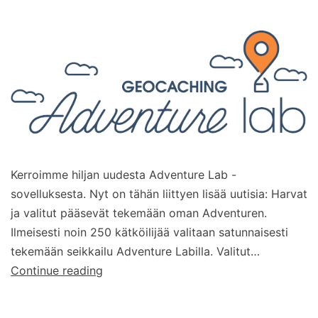
Kerroimme hiljan uudesta Adventure Lab -
sovelluksesta. Nyt on tähän liittyen lisää uutisia: Harvat
ja valitut pääsevät tekemään oman Adventuren.
Ilmeisesti noin 250 kätköilijää valitaan satunnaisesti
tekemään seikkailu Adventure Labilla. Valitut…
Valitut
Continue reading
geokätköilijät
pääsevät