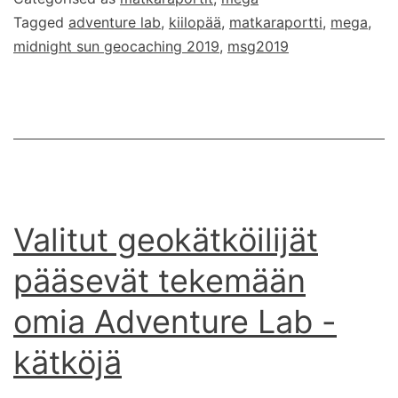
2019
Tagged
adventure lab
,
kiilopää
,
matkaraportti
,
mega
,
–
midnight sun geocaching 2019
,
msg2019
matkaraportti
Valitut geokätköilijät
pääsevät tekemään
omia Adventure Lab -
kätköjä