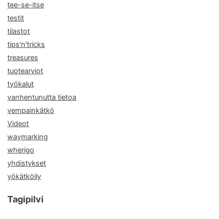
tee-se-itse
testit
tilastot
tips'n'tricks
treasures
tuotearviot
työkalut
vanhentunutta tietoa
vempainkätkö
Videot
waymarking
wherigo
yhdistykset
yökätköily
Tagipilvi