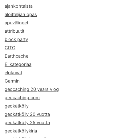
ajankohtaista
aloittelijan opas
apuvälineet
attribuutit
block party
CITO
Earthcache
Ei kategoriaa
elokuvat
Garmin
geocaching 20 years vlog
geocaching.com
geokätköily
geokätköily 20 vuotta
geokätköily 25 vuotta
geokätköilykirja