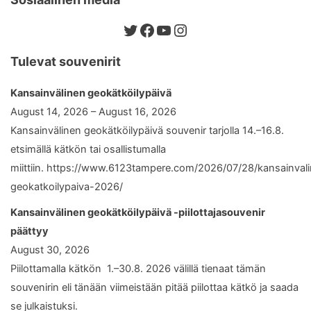
Twitter
Facebook
YouTube
Instagram
Tulevat souvenirit
Kansainvälinen geokätköilypäivä
August 14, 2026 – August 16, 2026
Kansainvälinen geokätköilypäivä souvenir tarjolla 14.–16.8.
etsimällä kätkön tai osallistumalla
miittiin. https://www.6123tampere.com/2026/07/28/kansainval
geokatkoilypaiva-2026/
Kansainvälinen geokätköilypäivä -piilottajasouvenir
päättyy
August 30, 2026
Piilottamalla kätkön 1.–30.8. 2026 välillä tienaat tämän
souvenirin eli tänään viimeistään pitää piilottaa kätkö ja saada
se julkaistuksi.