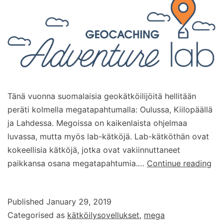
Tänä vuonna suomalaisia geokätköilijöitä hellitään
peräti kolmella megatapahtumalla: Oulussa, Kiilopäällä
ja Lahdessa. Megoissa on kaikenlaista ohjelmaa
luvassa, mutta myös lab-kätköjä. Lab-kätköthän ovat
kokeellisia kätköjä, jotka ovat vakiinnuttaneet
Ad
paikkansa osana megatapahtumia.…
Continue reading
La
–
Published
January 29, 2019
uus
Categorised as
kätköilysovellukset
,
mega
sov