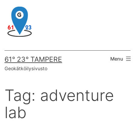
Skip
to
content
61° 23° TAMPERE
Menu
Geokätköilysivusto
Tag:
adventure
lab