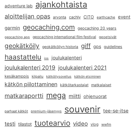
ajankohtaista
adventure lab
aloittelijan opas
event
CITO
arvonta
cachly
earthcache
geocaching.com
garmin
geocaching 20 years
geocaching international film festival
geoetsivät
geocaching app
geokätköily
giff
gps
geokätköilyn historia
guidelines
haastattelu
joulukalenteri
ios
joulukalenteri 2019
joulukalenteri 2021
kesäkamppis
kilpailu
kätköilysovellus
kätkön etsiminen
kätkön piilottaminen
kätkötarkastajat
matkalaiset
mega
matkaraportti
miitti
ohjenuorat
souvenir
tee-se-itse
parhaat kätköt
premium-jäsenyys
tuotearvio
video
testi
tilastot
vlog
wwfm