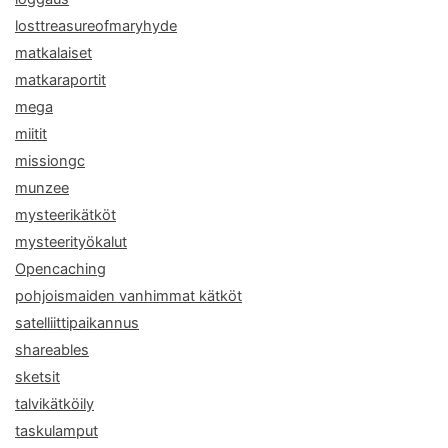
losttreasureofmaryhyde
matkalaiset
matkaraportit
mega
miitit
missiongc
munzee
mysteerikätköt
mysteerityökalut
Opencaching
pohjoismaiden vanhimmat kätköt
satelliittipaikannus
shareables
sketsit
talvikätköily
taskulamput