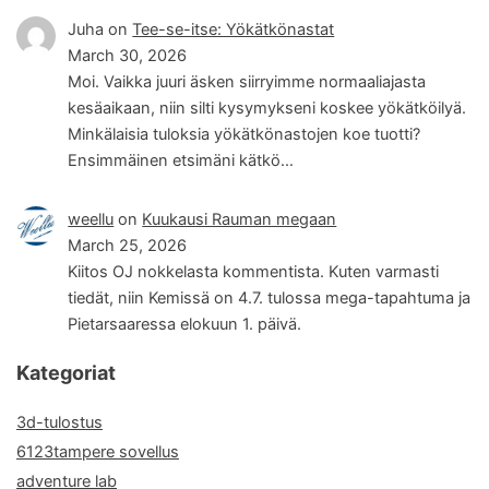
Juha
on
Tee-se-itse: Yökätkönastat
March 30, 2026
Moi. Vaikka juuri äsken siirryimme normaaliajasta
kesäaikaan, niin silti kysymykseni koskee yökätköilyä.
Minkälaisia tuloksia yökätkönastojen koe tuotti?
Ensimmäinen etsimäni kätkö…
weellu
on
Kuukausi Rauman megaan
March 25, 2026
Kiitos OJ nokkelasta kommentista. Kuten varmasti
tiedät, niin Kemissä on 4.7. tulossa mega-tapahtuma ja
Pietarsaaressa elokuun 1. päivä.
Kategoriat
3d-tulostus
6123tampere sovellus
adventure lab