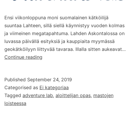
Ensi viikonloppuna moni suomalainen kätköilijä
suuntaa Lahteen, sillä siellä käynnistyy vuoden kolmas
ja viimeinen megatapahtuma. Lahden Askontalossa on
luvassa päivällä esityksiä ja kauppiaita myymässä
geokätköilyyn liittyvää tavaraa. Illalla sitten aukeavat…
Video:
Continue reading
Näin
käytät
Published
September 24, 2019
Adventure
Categorised as
Ei kategoriaa
Lab
Tagged
adventure lab
,
aloittelijan opas
,
mastojen
–
loisteessa
sovellusta