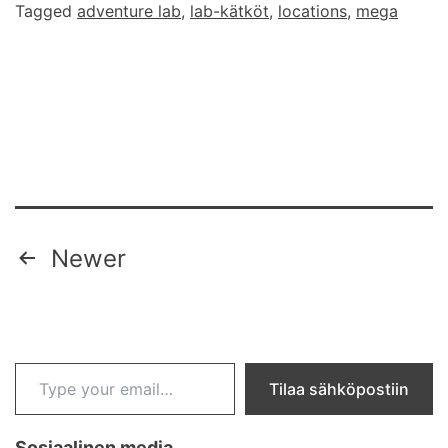
Tagged
adventure lab
,
lab-kätköt
,
locations
,
mega
lab
kät
Posts
Newer
pagination
Type your email…
Tilaa sähköpostiin
Sosiaalinen media