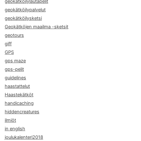
geokätköilylautapelit
geokätköilypalvelut
geokätköilysketsi
Geokätköjen maailma -sketsit
geotours
giff
GPS
gps maze
gps-pelit
guidelines
haastattelut
Haastekätköt
handicaching
hiddencreatures
ilmiöt
in english
joulukalenteri2018