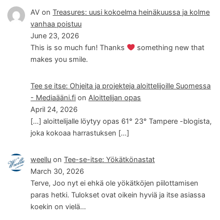
AV
on
Treasures: uusi kokoelma heinäkuussa ja kolme
vanhaa poistuu
June 23, 2026
This is so much fun! Thanks
something new that
makes you smile.
Tee se itse: Ohjeita ja projekteja aloittelijoille Suomessa
- Mediaääni.fi
on
Aloittelijan opas
April 24, 2026
[…] aloittelijalle löytyy opas 61° 23° Tampere -blogista,
joka kokoaa harrastuksen […]
weellu
on
Tee-se-itse: Yökätkönastat
March 30, 2026
Terve, Joo nyt ei ehkä ole yökätköjen piilottamisen
paras hetki. Tulokset ovat oikein hyviä ja itse asiassa
koekin on vielä…