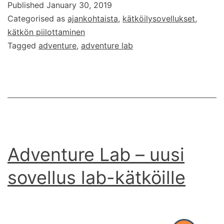
Published
January 30, 2019
tekemään
Categorised as
ajankohtaista
,
kätköilysovellukset
,
omia
kätkön piilottaminen
Adventure
Tagged
adventure
,
adventure lab
Lab
-
kätköjä
Adventure Lab – uusi
sovellus lab-kätköille