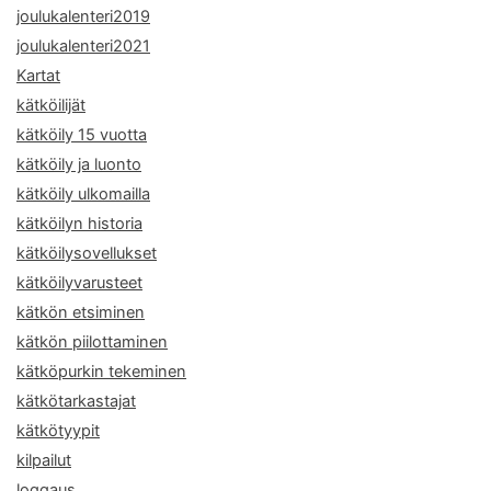
joulukalenteri2019
joulukalenteri2021
Kartat
kätköilijät
kätköily 15 vuotta
kätköily ja luonto
kätköily ulkomailla
kätköilyn historia
kätköilysovellukset
kätköilyvarusteet
kätkön etsiminen
kätkön piilottaminen
kätköpurkin tekeminen
kätkötarkastajat
kätkötyypit
kilpailut
loggaus