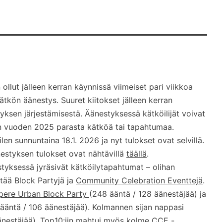
 ollut jälleen kerran käynnissä viimeiset pari viikkoa
kön äänestys. Suuret kiitokset jälleen kerran
tyksen järjestämisestä. Äänestyksessä kätköilijät voivat
n vuoden 2025 parasta kätköä tai tapahtumaa.
len sunnuntaina 18.1. 2026 ja nyt tulokset ovat selvillä.
styksen tulokset ovat nähtävillä
täällä
.
yksessä jyräsivät kätköilytapahtumat – olihan
estää Block Partyjä ja
Community Celebration Eventtejä
.
ere Urban Block Party
(248 ääntä / 128 äänestäjää) ja
ääntä / 106 äänestäjää). Kolmannen sijan nappasi
änestäjää). Top10:iin mahtui myös kolme CCE -