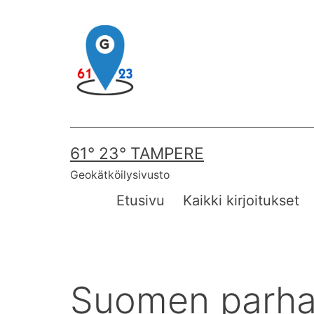
Skip
to
content
61° 23° TAMPERE
Geokätköilysivusto
Etusivu
Kaikki kirjoitukset
Suomen parha