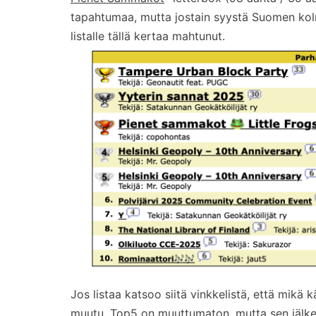
tapahtumaa, mutta jostain syystä Suomen kol
listalle tällä kertaa mahtunut.
Jos listaa katsoo siitä vinkkelistä, että mikä k
muutu. Top5 on muuttumaton, mutta sen jälkeen 