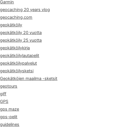
Garmin
geocaching 20 years vlog
geocaching.com
geokätköily
geokätköily 20 vuotta
geokätköily 25 vuotta
geokätköilykirja
geokätköilylautapelit
geokätköilypalvelut
geokätköilysketsi
Geokätköjen maailma -sketsit
geotours
giff
GPS
gps maze
gps-pelit
guidelines