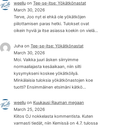
weellu
on
Tee-se-itse: Yökätkönastat
March 30, 2026
Terve, Joo nyt ei ehkä ole yökätköjen
piilottamisen paras hetki. Tulokset ovat
oikein hyviä ja itse asiassa koekin on vielä…
Juha
on
Tee-se-itse: Yökätkönastat
March 30, 2026
Moi. Vaikka juuri äsken siirryimme
normaaliajasta kesäaikaan, niin silti
kysymykseni koskee yökätköilyä.
Minkälaisia tuloksia yökätkönastojen koe
tuotti? Ensimmäinen etsimäni kätkö…
weellu
on
Kuukausi Rauman megaan
March 25, 2026
Kiitos OJ nokkelasta kommentista. Kuten
varmasti tiedät, niin Kemissä on 4.7. tulossa