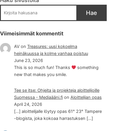
Haku sivustolta
Hae
Viimeisimmät kommentit
AV
on
Treasures: uusi kokoelma
heinäkuussa ja kolme vanhaa poistuu
June 23, 2026
This is so much fun! Thanks
something
new that makes you smile.
Tee se itse: Ohjeita ja projekteja aloittelijoille
Suomessa - Mediaääni.fi
on
Aloittelijan opas
April 24, 2026
[…] aloittelijalle löytyy opas 61° 23° Tampere
-blogista, joka kokoaa harrastuksen […]