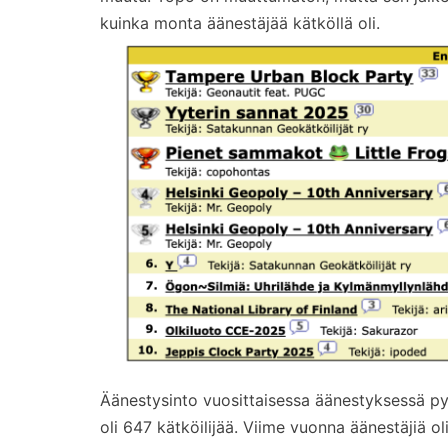
kuinka monta äänestäjää kätköllä oli.
Äänestysinto vuosittaisessa äänestyksessä pys
oli 647 kätköilijää. Viime vuonna äänestäjiä o