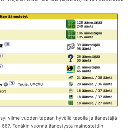
yi viime vuoden tapaan hyvällä tasolla ja äänestäjiä
li 667. Tänäkin vuonna äänestystä mainostettiin