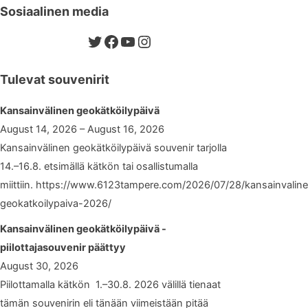
Sosiaalinen media
Twitter
Facebook
YouTube
Instagram
Tulevat souvenirit
Kansainvälinen geokätköilypäivä
August 14, 2026 – August 16, 2026
Kansainvälinen geokätköilypäivä souvenir tarjolla
14.–16.8. etsimällä kätkön tai osallistumalla
miittiin. https://www.6123tampere.com/2026/07/28/kansainvalin
geokatkoilypaiva-2026/
Kansainvälinen geokätköilypäivä -
piilottajasouvenir päättyy
August 30, 2026
Piilottamalla kätkön 1.–30.8. 2026 välillä tienaat
tämän souvenirin eli tänään viimeistään pitää