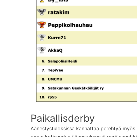
Paikallisderby
Äänestystuloksissa kannattaa perehtyä myös m
oman kotiseudun äänestyksessä pärjänneet kätk