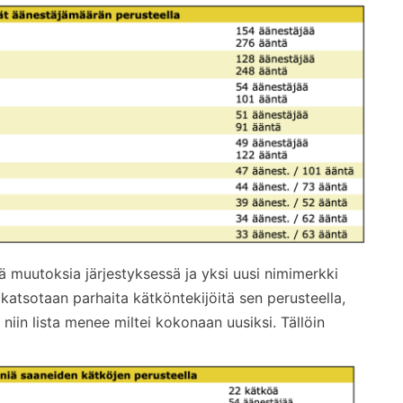
ä muutoksia järjestyksessä ja yksi uusi nimimerkki
atsotaan parhaita kätköntekijöitä sen perusteella,
iin lista menee miltei kokonaan uusiksi. Tällöin