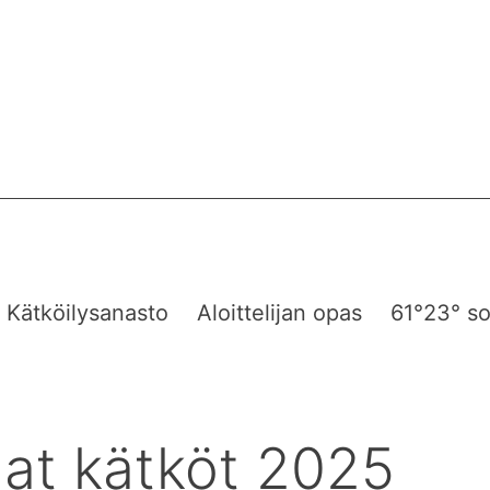
Kätköilysanasto
Aloittelijan opas
61°23° so
at kätköt 2025