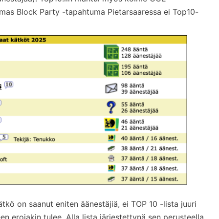
mas Block Party -tapahtuma Pietarsaaressa ei Top10-
ätkö on saanut eniten äänestäjiä, ei TOP 10 -lista juuri
erojakin tulee. Alla lista järjestettynä sen perusteella