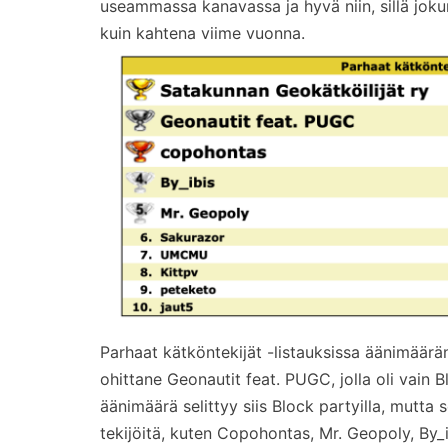
useammassa kanavassa ja hyvä niin, sillä jok
kuin kahtena viime vuonna.
Parhaat kätköntekijät -listauksissa äänimäärä
ohittane Geonautit feat. PUGC, jolla oli vain 
äänimäärä selittyy siis Block partyilla, mutta 
tekijöitä, kuten Copohontas, Mr. Geopoly, By_