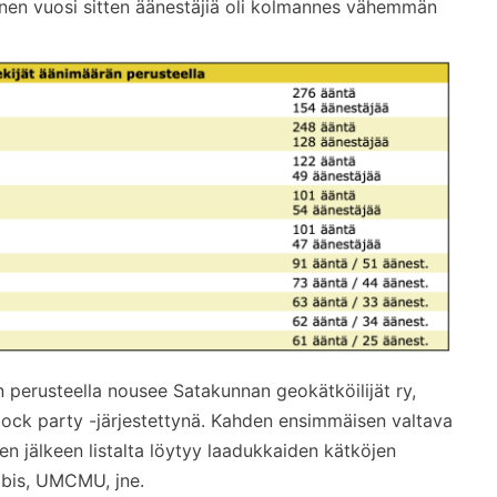
unen vuosi sitten äänestäjiä oli kolmannes vähemmän
n perusteella nousee Satakunnan geokätköilijät ry,
Block party -järjestettynä. Kahden ensimmäisen valtava
sen jälkeen listalta löytyy laadukkaiden kätköjen
ibis, UMCMU, jne.