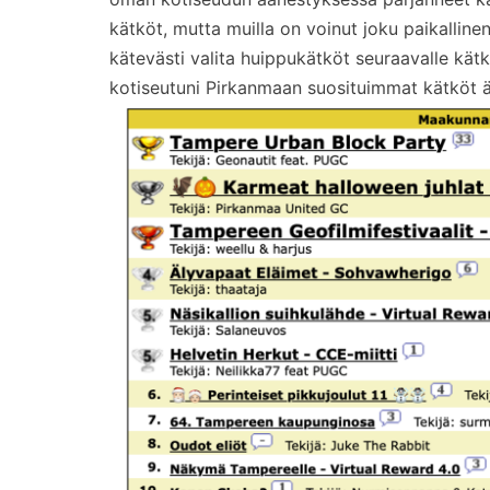
kätköt, mutta muilla on voinut joku paikallinen
kätevästi valita huippukätköt seuraavalle kätk
kotiseutuni Pirkanmaan suosituimmat kätköt ä