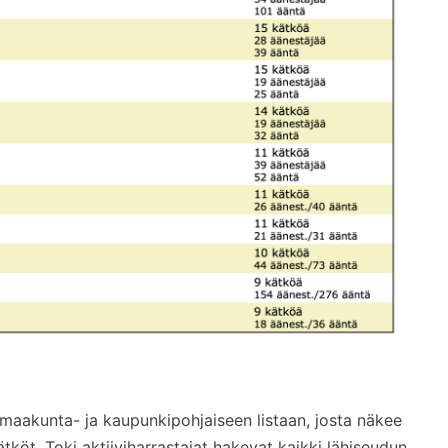
aakunta- ja kaupunkipohjaiseen listaan, josta näkee
öt. Toki aktiiviharrastajat hakevat kaikki lähiseudun