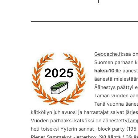
Geocache.fi
:ssä on
Suomen parhaan kät
haksu10
:lle äänes
äänestä mielestää
Äänestys päättyi ei
Tämän vuoden ääne
Tänä vuonna äänest
kätköilyn juhlavuosi ja harrastajat saivat järj
Vuoden parhaaksi kätköksi on äänestetty
Tamp
heti toiseksi
Yyterin sannat
-block party (195 
Pienet Sammakot
-letterbox (98 ääntä / 39 ä