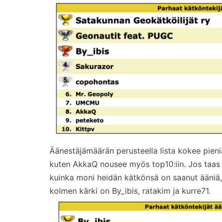
Äänestäjämäärän perusteella lista kokee pieni
kuten AkkaQ nousee myös top10:iin. Jos taas k
kuinka moni heidän kätkönsä on saanut ääniä, n
kolmen kärki on By_ibis, ratakim ja kurre71.