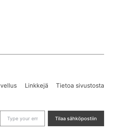
vellus
Linkkejä
Tietoa sivustosta
Type your email…
Tilaa sähköpostiin