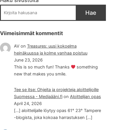
Haku sivustolta
Hae
Viimeisimmät kommentit
AV
on
Treasures: uusi kokoelma
heinäkuussa ja kolme vanhaa poistuu
June 23, 2026
This is so much fun! Thanks
something
new that makes you smile.
Tee se itse: Ohjeita ja projekteja aloittelijoille
Suomessa - Mediaääni.fi
on
Aloittelijan opas
April 24, 2026
[…] aloittelijalle löytyy opas 61° 23° Tampere
-blogista, joka kokoaa harrastuksen […]