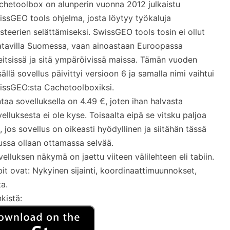
chetoolbox on alunperin vuonna 2012 julkaistu
issGEO tools ohjelma, josta löytyy työkaluja
teerien selättämiseksi. SwissGEO tools tosin ei ollut
atavilla Suomessa, vaan ainoastaan Euroopassa
eitsissä ja sitä ympäröivissä maissa. Tämän vuoden
ällä sovellus päivittyi versioon 6 ja samalla nimi vaihtui
issGEO:sta Cachetoolboxiksi.
taa sovelluksella on 4.49 €, joten ihan halvasta
elluksesta ei ole kyse. Toisaalta eipä se vitsku paljoa
, jos sovellus on oikeasti hyödyllinen ja siitähän tässä
ussa ollaan ottamassa selvää.
elluksen näkymä on jaettu viiteen välilehteen eli tabiin.
it ovat: Nykyinen sijainti, koordinaattimuunnokset,
ta.
kistä: