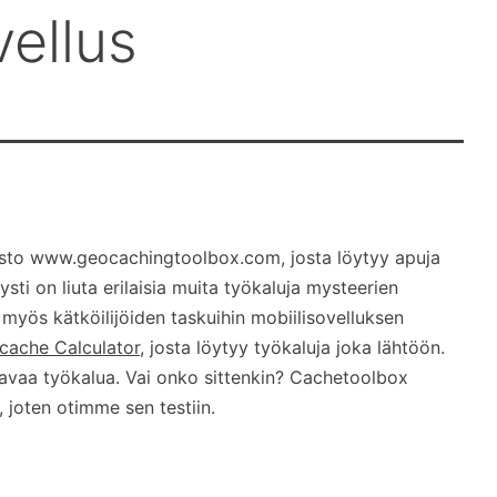
ellus
usto www.geocachingtoolbox.com, josta löytyy apuja
ysti on liuta erilaisia muita työkaluja mysteerien
 myös kätköilijöiden taskuihin mobiilisovelluksen
cache Calculator
, josta löytyy työkaluja joka lähtöön.
attavaa työkalua. Vai onko sittenkin? Cachetoolbox
 joten otimme sen testiin.