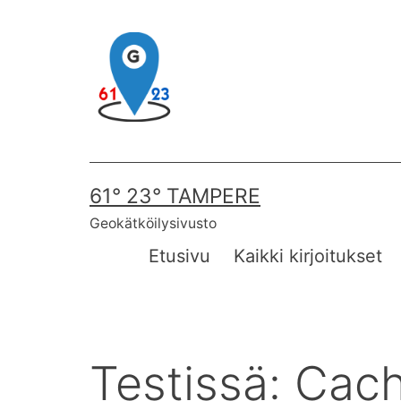
Skip
to
content
61° 23° TAMPERE
Geokätköilysivusto
Etusivu
Kaikki kirjoitukset
Testissä: Cac