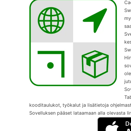
C
a
Sw
mys
sa
Sv
kes
Sw
Hin
sov
ole
jut
Sov
Tab
kooditaulukot, työkalut ja lisätietoja ohjelmas
Sovelluksen pääset lataamaan alla olevasta lin