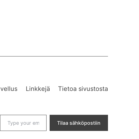
vellus
Linkkejä
Tietoa sivustosta
Type your email…
Tilaa sähköpostiin