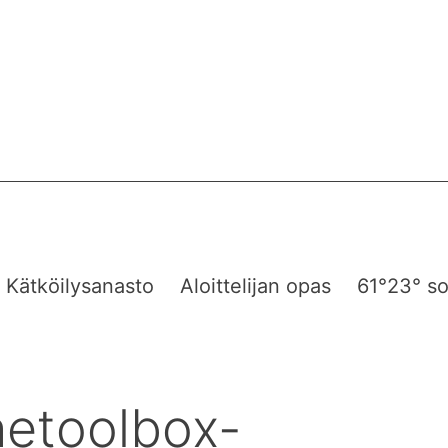
Kätköilysanasto
Aloittelijan opas
61°23° so
hetoolbox-