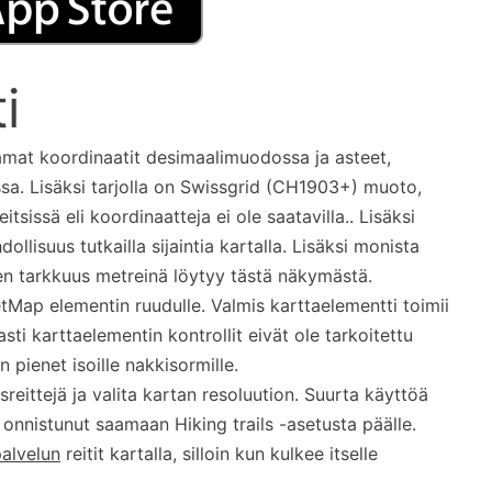
i
oamat koordinaatit desimaalimuodossa ja asteet,
sa. Lisäksi tarjolla on Swissgrid (CH1903+) muoto,
issä eli koordinaatteja ei ole saatavilla.. Lisäksi
lisuus tutkailla sijaintia kartalla. Lisäksi monista
en tarkkuus metreinä löytyy tästä näkymästä.
ap elementin ruudulle. Valmis karttaelementti toimii
sti karttaelementin kontrollit eivät ole tarkoitettu
n pienet isoille nakkisormille.
sreittejä ja valita kartan resoluution. Suurta käyttöä
n onnistunut saamaan Hiking trails -asetusta päälle.
palvelun
reitit kartalla, silloin kun kulkee itselle