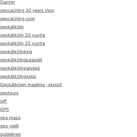
Garmin
geocaching 20 years vlog
geocaching.com
geokätköily
geokätköily 20 vuotta
geokätköily 25 vuotta
geokätköilykirja
geokätköilylautapelit
geokätköilypalvelut
geokätköilysketsi
Geokätköjen maailma -sketsit
geotours
giff
GPS
gps maze
gps-pelit
guidelines