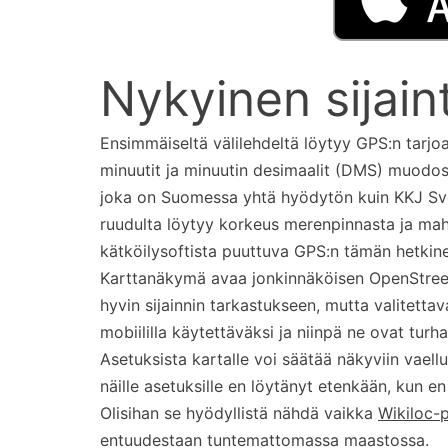
Nykyinen sijaint
Ensimmäiseltä välilehdeltä löytyy GPS:n tarj
minuutit ja minuutin desimaalit (DMS) muodos
joka on Suomessa yhtä hyödytön kuin KKJ Sveits
ruudulta löytyy korkeus merenpinnasta ja mahdol
kätköilysoftista puuttuva GPS:n tämän hetkin
Karttanäkymä avaa jonkinnäköisen OpenStreetM
hyvin sijainnin tarkastukseen, mutta valitettava
mobiililla käytettäväksi ja niinpä ne ovat turha
Asetuksista kartalle voi säätää näkyviin vaellu
näille asetuksille en löytänyt etenkään, kun e
Olisihan se hyödyllistä nähdä vaikka
Wikiloc-
entuudestaan tuntemattomassa maastossa.