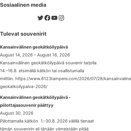
Sosiaalinen media
Twitter
Facebook
YouTube
Instagram
Tulevat souvenirit
Kansainvälinen geokätköilypäivä
August 14, 2026 – August 16, 2026
Kansainvälinen geokätköilypäivä souvenir tarjolla
14.–16.8. etsimällä kätkön tai osallistumalla
miittiin. https://www.6123tampere.com/2026/07/28/kansainvalin
geokatkoilypaiva-2026/
Kansainvälinen geokätköilypäivä -
piilottajasouvenir päättyy
August 30, 2026
Piilottamalla kätkön 1.–30.8. 2026 välillä tienaat
tämän souvenirin eli tänään viimeistään pitää