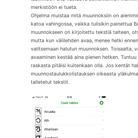
merkistöön ei tueta.
Ohjelma muistaa mitä muunnoksiin on aiemmin 
katoa vahingossa, vaikka tulisikin painettua
muunnokseen on kirjoitettu tekstiä talteen, oh
mutta kun välilehden avaa, menee hetki ennen
valitsemaan halutun muunnoksen. Toisaalta, vai
avaaminen kestää aina pienen hetken. Tuntuu h
raskasta pitäisi kuitenkaan olla. Jos kentät ha
muunnostaulukkolistauksen oikeasta yläkulma
talletetut tekstit.