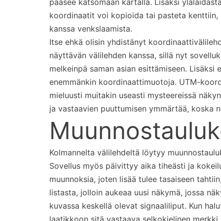
pääsee katsomaan kartalla. Lisäksi ylälaidasta
koordinaatit voi kopioida tai pasteta kenttii
kanssa venkslaamista.
Itse ehkä olisin yhdistänyt koordinaattivälileh
näyttävän välilehden kanssa, sillä nyt sovellu
melkeinpä saman asian esittämiseen. Lisäksi e
enemmänkin koordinaattimuotoja. UTM-koordin
mieluusti muitakin useasti mysteereissä näkyn
ja vastaavien puuttumisen ymmärtää, koska ne
Muunnostauluk
Kolmannelta välilehdeltä löytyy muunnostauluk
Sovellus myös päivittyy aika tiheästi ja kokei
muunnoksia, joten lisää tulee tasaiseen tahtii
listasta, jolloin aukeaa uusi näkymä, jossa näk
kuvassa keskellä olevat signaaliliput. Kun halu
laatikkoon sitä vastaava selkokielinen merkki.