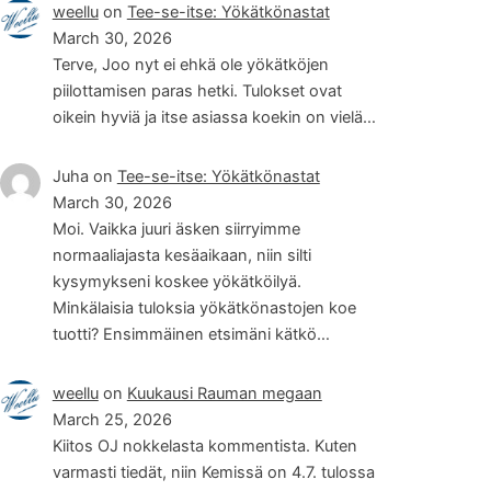
weellu
on
Tee-se-itse: Yökätkönastat
March 30, 2026
Terve, Joo nyt ei ehkä ole yökätköjen
piilottamisen paras hetki. Tulokset ovat
oikein hyviä ja itse asiassa koekin on vielä…
Juha
on
Tee-se-itse: Yökätkönastat
March 30, 2026
Moi. Vaikka juuri äsken siirryimme
normaaliajasta kesäaikaan, niin silti
kysymykseni koskee yökätköilyä.
Minkälaisia tuloksia yökätkönastojen koe
tuotti? Ensimmäinen etsimäni kätkö…
weellu
on
Kuukausi Rauman megaan
March 25, 2026
Kiitos OJ nokkelasta kommentista. Kuten
varmasti tiedät, niin Kemissä on 4.7. tulossa