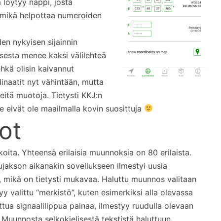
 löytyy nappi, josta
n, mikä helpottaa numeroiden
den nykyisen sijainnin
ksesta menee kaksi välilehteä
hkä olisin kaivannut
aatit nyt vähintään, mutta
eitä muotoja. Tietysti KKJ:n
 eivät ole maailmalla kovin suosittuja
ot
oita. Yhteensä erilaisia muunnoksia on 80 erilaista.
lujakson aikanakin sovellukseen ilmestyi uusia
n, mikä on tietysti mukavaa. Haluttu muunnos valitaan
yy valittu “merkistö”, kuten esimerkiksi alla olevassa
ttua signaalilippua painaa, ilmestyy ruudulla olevaan
 Muunnosta selkokielisestä tekstistä haluttuun