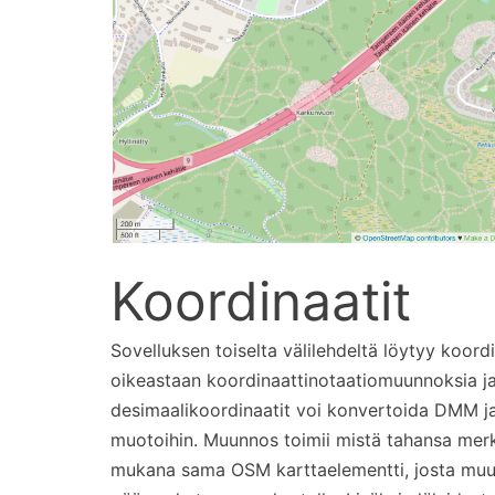
Koordinaatit
Sovelluksen toiselta välilehdeltä löytyy koord
oikeastaan koordinaattinotaatiomuunnoksia 
desimaalikoordinaatit voi konvertoida DMM 
muotoihin. Muunnos toimii mistä tahansa merk
mukana sama OSM karttaelementti, josta muun