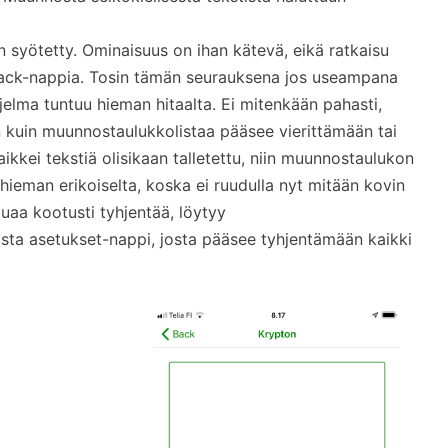
syötetty. Ominaisuus on ihan kätevä, eikä ratkaisu
 Back-nappia. Tosin tämän seurauksena jos useampana
jelma tuntuu hieman hitaalta. Ei mitenkään pahasti,
 kuin muunnostaulukkolistaa pääsee vierittämään tai
kkei tekstiä olisikaan talletettu, niin muunnostaulukon
ieman erikoiselta, koska ei ruudulla nyt mitään kovin
luaa kootusti tyhjentää, löytyy
sta asetukset-nappi, josta pääsee tyhjentämään kaikki