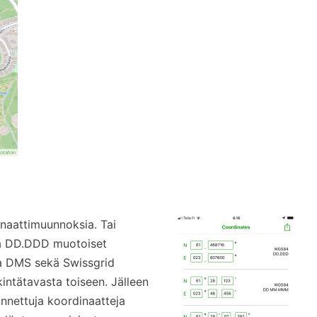
inaattimuunnoksia. Tai
ja DD.DDD muotoiset
ja DMS sekä Swissgrid
intätavasta toiseen. Jälleen
nettuja koordinaatteja