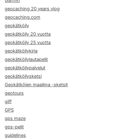
Garmin
geocaching 20 years vlog
geocaching.com
geokätköily
geokätköily 20 vuotta
geokätköily 25 vuotta
geokätköilykirja
geokätköilylautapelit
geokätköilypalvelut
geokätköilysketsi
Geokätköjen maailma -sketsit
geotours
giff
GPS
gps maze
gps-pelit
guidelines