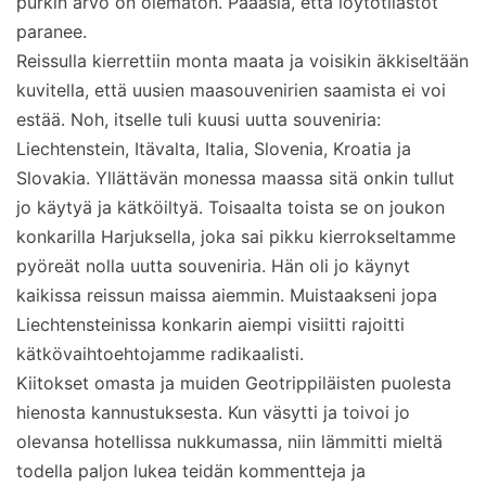
purkin arvo on olematon. Pääasia, että löytötilastot
paranee.
Reissulla kierrettiin monta maata ja voisikin äkkiseltään
kuvitella, että uusien maasouvenirien saamista ei voi
estää. Noh, itselle tuli kuusi uutta souveniria:
Liechtenstein, Itävalta, Italia, Slovenia, Kroatia ja
Slovakia. Yllättävän monessa maassa sitä onkin tullut
jo käytyä ja kätköiltyä. Toisaalta toista se on joukon
konkarilla Harjuksella, joka sai pikku kierrokseltamme
pyöreät nolla uutta souveniria. Hän oli jo käynyt
kaikissa reissun maissa aiemmin. Muistaakseni jopa
Liechtensteinissa konkarin aiempi visiitti rajoitti
kätkövaihtoehtojamme radikaalisti.
Kiitokset omasta ja muiden Geotrippiläisten puolesta
hienosta kannustuksesta. Kun väsytti ja toivoi jo
olevansa hotellissa nukkumassa, niin lämmitti mieltä
todella paljon lukea teidän kommentteja ja