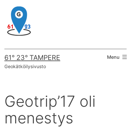
Skip
to
content
61° 23° TAMPERE
Menu
Geokätköilysivusto
Geotrip’17 oli
menestys