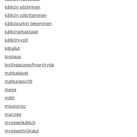
kätkön etsiminen
kätkön piilottaminen
kätköpurkin tekeminen
kätkötarkastajat
kätkötyypit
kilpailut
loggaus
losttreasureofmaryhyde
matkalaiset
matkaraportit
mega
miitit
missiongc
munzee
mysteerikätköt
mysteerityökalut