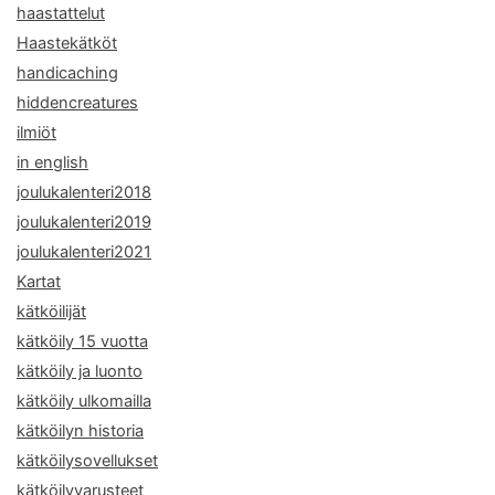
haastattelut
Haastekätköt
handicaching
hiddencreatures
ilmiöt
in english
joulukalenteri2018
joulukalenteri2019
joulukalenteri2021
Kartat
kätköilijät
kätköily 15 vuotta
kätköily ja luonto
kätköily ulkomailla
kätköilyn historia
kätköilysovellukset
kätköilyvarusteet