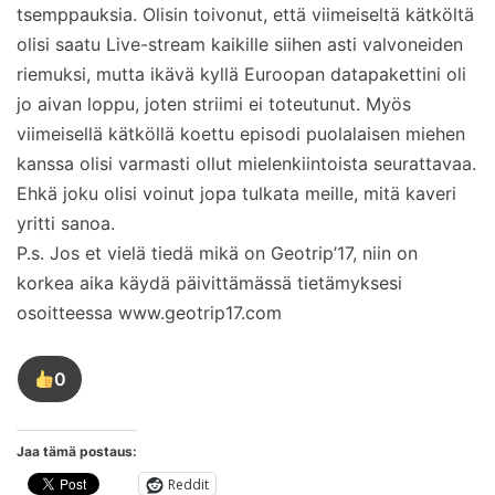
tsemppauksia. Olisin toivonut, että viimeiseltä kätköltä
olisi saatu Live-stream kaikille siihen asti valvoneiden
riemuksi, mutta ikävä kyllä Euroopan datapakettini oli
jo aivan loppu, joten striimi ei toteutunut. Myös
viimeisellä kätköllä koettu episodi puolalaisen miehen
kanssa olisi varmasti ollut mielenkiintoista seurattavaa.
Ehkä joku olisi voinut jopa tulkata meille, mitä kaveri
yritti sanoa.
P.s. Jos et vielä tiedä mikä on Geotrip’17, niin on
korkea aika käydä päivittämässä tietämyksesi
osoitteessa www.geotrip17.com
0
Tykkää
tästä
kirjoituksesta
Jaa tämä postaus:
Reddit