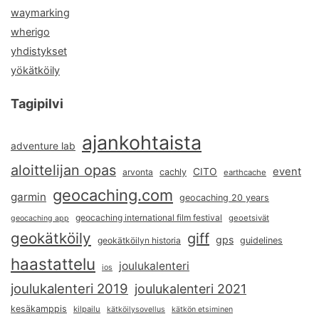
waymarking
wherigo
yhdistykset
yökätköily
Tagipilvi
ajankohtaista
adventure lab
aloittelijan opas
event
CITO
arvonta
cachly
earthcache
geocaching.com
garmin
geocaching 20 years
geocaching international film festival
geoetsivät
geocaching app
geokätköily
giff
gps
geokätköilyn historia
guidelines
haastattelu
joulukalenteri
ios
joulukalenteri 2019
joulukalenteri 2021
kesäkamppis
kilpailu
kätköilysovellus
kätkön etsiminen