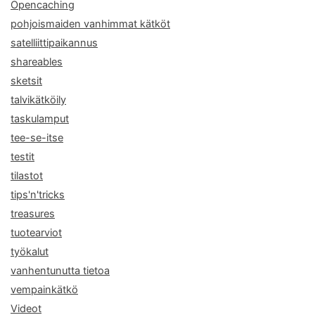
Opencaching
pohjoismaiden vanhimmat kätköt
satelliittipaikannus
shareables
sketsit
talvikätköily
taskulamput
tee-se-itse
testit
tilastot
tips'n'tricks
treasures
tuotearviot
työkalut
vanhentunutta tietoa
vempainkätkö
Videot