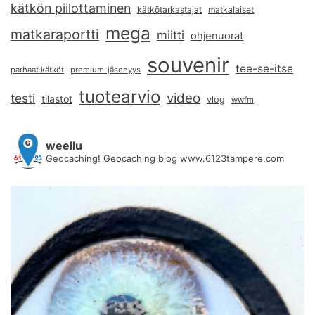
kätkön piilottaminen
kätkötarkastajat
matkalaiset
mega
matkaraportti
miitti
ohjenuorat
souvenir
tee-se-itse
parhaat kätköt
premium-jäsenyys
tuotearvio
video
testi
tilastot
vlog
wwfm
weellu
Geocaching! Geocaching blog www.6123tampere.com