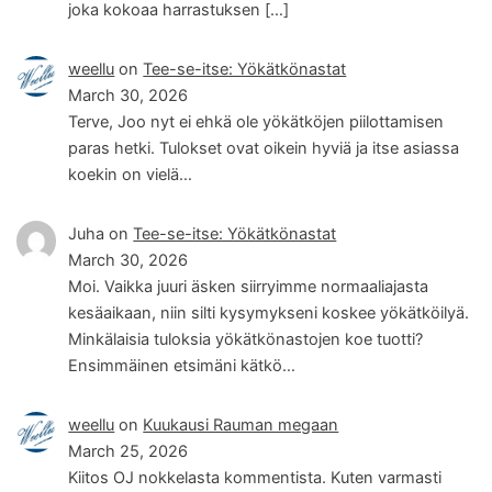
joka kokoaa harrastuksen […]
weellu
on
Tee-se-itse: Yökätkönastat
March 30, 2026
Terve, Joo nyt ei ehkä ole yökätköjen piilottamisen
paras hetki. Tulokset ovat oikein hyviä ja itse asiassa
koekin on vielä…
Juha
on
Tee-se-itse: Yökätkönastat
March 30, 2026
Moi. Vaikka juuri äsken siirryimme normaaliajasta
kesäaikaan, niin silti kysymykseni koskee yökätköilyä.
Minkälaisia tuloksia yökätkönastojen koe tuotti?
Ensimmäinen etsimäni kätkö…
weellu
on
Kuukausi Rauman megaan
March 25, 2026
Kiitos OJ nokkelasta kommentista. Kuten varmasti