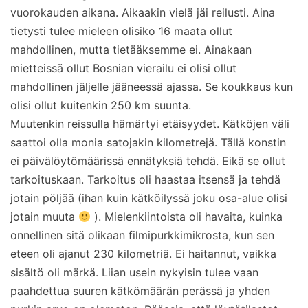
vuorokauden aikana. Aikaakin vielä jäi reilusti. Aina
tietysti tulee mieleen olisiko 16 maata ollut
mahdollinen, mutta tietääksemme ei. Ainakaan
mietteissä ollut Bosnian vierailu ei olisi ollut
mahdollinen jäljelle jääneessä ajassa. Se koukkaus kun
olisi ollut kuitenkin 250 km suunta.
Muutenkin reissulla hämärtyi etäisyydet. Kätköjen väli
saattoi olla monia satojakin kilometrejä. Tällä konstin
ei päivälöytömäärissä ennätyksiä tehdä. Eikä se ollut
tarkoituskaan. Tarkoitus oli haastaa itsensä ja tehdä
jotain pöljää (ihan kuin kätköilyssä joku osa-alue olisi
jotain muuta
). Mielenkiintoista oli havaita, kuinka
onnellinen sitä olikaan filmipurkkimikrosta, kun sen
eteen oli ajanut 230 kilometriä. Ei haitannut, vaikka
sisältö oli märkä. Liian usein nykyisin tulee vaan
paahdettua suuren kätkömäärän perässä ja yhden