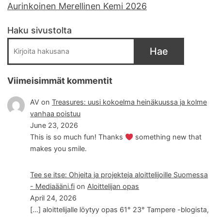
Aurinkoinen Merellinen Kemi 2026
Haku sivustolta
Hae
Viimeisimmät kommentit
AV
on
Treasures: uusi kokoelma heinäkuussa ja kolme
vanhaa poistuu
June 23, 2026
This is so much fun! Thanks
something new that
makes you smile.
Tee se itse: Ohjeita ja projekteja aloittelijoille Suomessa
- Mediaääni.fi
on
Aloittelijan opas
April 24, 2026
[…] aloittelijalle löytyy opas 61° 23° Tampere -blogista,