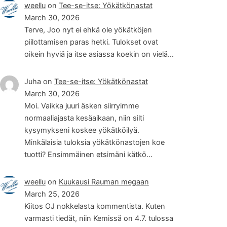
weellu
on
Tee-se-itse: Yökätkönastat
March 30, 2026
Terve, Joo nyt ei ehkä ole yökätköjen
piilottamisen paras hetki. Tulokset ovat
oikein hyviä ja itse asiassa koekin on vielä…
Juha
on
Tee-se-itse: Yökätkönastat
March 30, 2026
Moi. Vaikka juuri äsken siirryimme
normaaliajasta kesäaikaan, niin silti
kysymykseni koskee yökätköilyä.
Minkälaisia tuloksia yökätkönastojen koe
tuotti? Ensimmäinen etsimäni kätkö…
weellu
on
Kuukausi Rauman megaan
March 25, 2026
Kiitos OJ nokkelasta kommentista. Kuten
varmasti tiedät, niin Kemissä on 4.7. tulossa