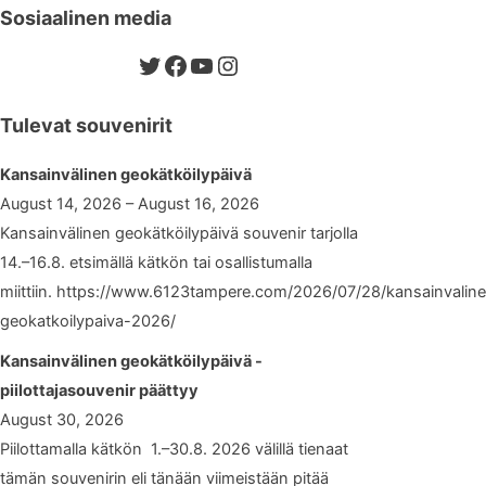
Sosiaalinen media
Twitter
Facebook
YouTube
Instagram
Tulevat souvenirit
Kansainvälinen geokätköilypäivä
August 14, 2026 – August 16, 2026
Kansainvälinen geokätköilypäivä souvenir tarjolla
14.–16.8. etsimällä kätkön tai osallistumalla
miittiin. https://www.6123tampere.com/2026/07/28/kansainvalin
geokatkoilypaiva-2026/
Kansainvälinen geokätköilypäivä -
piilottajasouvenir päättyy
August 30, 2026
Piilottamalla kätkön 1.–30.8. 2026 välillä tienaat
tämän souvenirin eli tänään viimeistään pitää