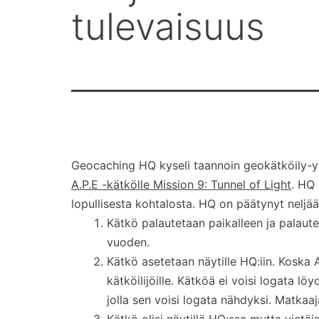
tulevaisuus
Geocaching HQ kyseli taannoin geokätköily-yht
A.P.E -kätkölle Mission 9: Tunnel of Light
. HQ 
lopullisesta kohtalosta. HQ on päätynyt neljään
Kätkö palautetaan paikalleen ja palaute
vuoden.
Kätkö asetetaan näytille HQ:iin. Koska A
kätköilijöille. Kätköä ei voisi logata lö
jolla sen voisi logata nähdyksi. Matkaajal
Kätkö olisi näytillä HQ:ssa mutta vietäi