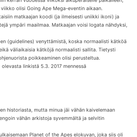
 viikko olisi Going Ape Mega-eventin aikaan.
aisiin matkaajan koodi (ja ilmeisesti uniikki ikoni) ja
ttejä ympäri maailmaa. Matkaajan voisi logata nähdyksi,
ien (guidelines) venyttämistä, koska normaalisti kätköä
eikä väliaikaisia kätköjä normaalisti sallita. Tietysti
hjenuorista poikkeaminen olisi perusteltua.
 olevasta linkistä 5.3. 2017 mennessä
öjen historiasta, mutta minua jäi vähän kaivelemaan
pengoin vähän arkistoja syvemmältä ja selvitin
ulkaisemaan Planet of the Apes elokuvan, joka siis oli