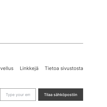
vellus
Linkkejä
Tietoa sivustosta
Type your email…
Tilaa sähköpostiin