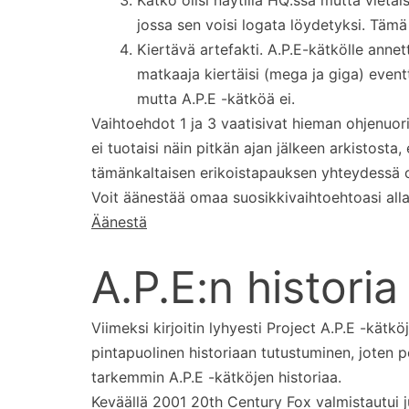
jossa sen voisi logata löydetyksi. Tämä
Kiertävä artefakti. A.P.E-kätkölle annett
matkaaja kiertäisi (mega ja giga) even
mutta A.P.E -kätköä ei.
Vaihtoehdot 1 ja 3 vaatisivat hieman ohjenuor
ei tuotaisi näin pitkän ajan jälkeen arkistosta, 
tämänkaltaisen erikoistapauksen yhteydessä o
Voit äänestää omaa suosikkivaihtoehtoasi alla
Äänestä
A.P.E:n historia
Viimeksi kirjoitin lyhyesti Project A.P.E -kätk
pintapuolinen historiaan tutustuminen, joten 
tarkemmin A.P.E -kätköjen historiaa.
Keväällä 2001 20th Century Fox valmistautui j