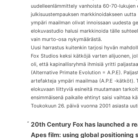
uudelleenlämmittely vanhoista 60-70-lukujen 
julkisuustempauksen markkinoidakseen uutta e
ympäri maailman olivat innoissaan uudesta ge
elokuvastudio halusi markkinoida tälle suhteelli
vain murto-osa nykymäärästä.
Uusi harrastus kuitenkin tarjosi hyvän mahdol
Fox Studios keksi kätköjä varten alijuonen, jo
oli, että kapinallisryhmä ihmisiä yritti paljast
(Alternative Primate Evolution = A.P.E). Palja
artefakteja ympäri maailmaa (A.P.E -kätköt). T
elokuvaan liittyviä esineitä muutamaan tarkoi
ensimmäisenä paikalle ehtinyt saisi vaihtaa kä
Toukokuun 26. päivä vuonna 2001 asiasta uutiso
20th Century Fox has launched a rea
Apes film: using global positioning 