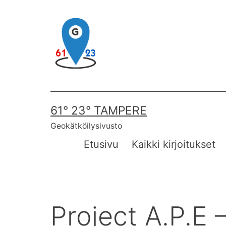
Skip
to
content
61° 23° TAMPERE
Geokätköilysivusto
Etusivu
Kaikki kirjoitukset
Project A.P.E –