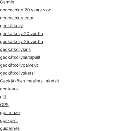
Garmin
geocaching 20 years vlog
geocaching.com
geokätköily
geokätköily 20 vuotta
geokätköily 25 vuotta
geokätköilykirja
geokätköilylautapelit
geokätköilypalvelut
geokätköilysketsi
Geokätköjen maailma -sketsit
geotours
giff
GPS
gps maze
gps-pelit
guidelines