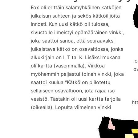
Fox oli erittäin salamyhkäinen kätköjen
julkaisun suhteen ja sekös kätköilijöitä
innosti. Kun uusi kätkö oli tulossa,
sivustolle ilmeistyi epämääräinen vinkki,
joka saattoi sanoa, että seuraavaksi
julkaistava kätkö on osavaltiossa, jonka
alkukirjain on I, T tai K. Lisäksi mukana
o
oli kartta (vasemmalla). Viikkoa
o
myöhemmin paljastui toinen vinkki, joka
saattoi kuulua “Kätkö on piilotettu
sellaiseen osavaltioon, jota rajaa iso
vesistö. Tästäkin oli uusi kartta tarjolla
ht
(oikealla). Lopulta viimeinen vinkki