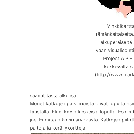
Vinkkikartta
tämänkaltaiselta.
alkuperäiseltä 
vaan visualisoint
Project A.P.E
koskevalta si
(http://www.mark
saanut tästä alkunsa.
Monet kätköjen palkinnoista olivat lopulta esin
taustalla. Eli ei kovin keskeisiä lopulta. Esine
jne. Ei mitään kovin arvokasta. Kätköjen piilot
paitoja ja keräilykortteja.