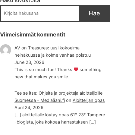
Haku sivustolta
Hae
Viimeisimmät kommentit
AV
on
Treasures: uusi kokoelma
heinäkuussa ja kolme vanhaa poistuu
June 23, 2026
This is so much fun! Thanks
something
new that makes you smile.
Tee se itse: Ohjeita ja projekteja aloittelijoille
Suomessa - Mediaääni.fi
on
Aloittelijan opas
April 24, 2026
[…] aloittelijalle löytyy opas 61° 23° Tampere
-blogista, joka kokoaa harrastuksen […]