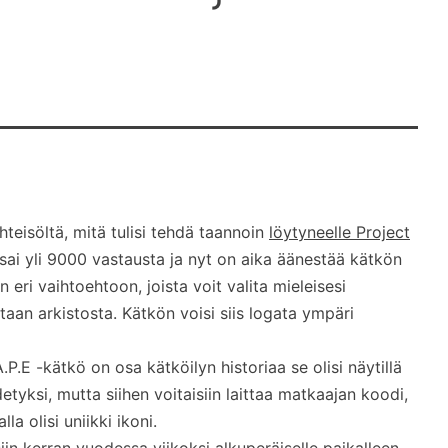
eisöltä, mitä tulisi tehdä taannoin
löytyneelle Project
sai yli 9000 vastausta ja nyt on aika äänestää kätkön
 eri vaihtoehtoon, joista voit valita mieleisesi
taan arkistosta. Kätkön voisi siis logata ympäri
.P.E -kätkö on osa kätköilyn historiaa se olisi näytillä
ydetyksi, mutta siihen voitaisiin laittaa matkaajan koodi,
la olisi uniikki ikoni.
siin kerran vuodessa viikoksi alkuperäiselle paikalleen,