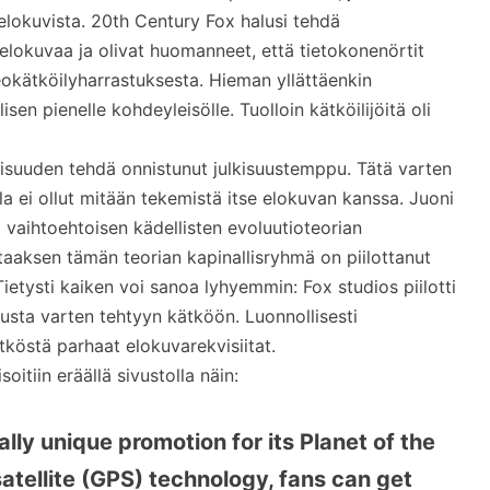
elokuvista. 20th Century Fox halusi tehdä
lokuvaa ja olivat huomanneet, että tietokonenörtit
okätköilyharrastuksesta. Hieman yllättäenkin
sen pienelle kohdeyleisölle. Tuolloin kätköilijöitä oli
lisuuden tehdä onnistunut julkisuustemppu. Tätä varten
lla ei ollut mitään tekemistä itse elokuvan kanssa. Juoni
aa vaihtoehtoisen kädellisten evoluutioteorian
staaksen tämän teorian kapinallisryhmä on piilottanut
ietysti kaiken voi sanoa lyhyemmin: Fox studios piilotti
tusta varten tehtyyn kätköön. Luonnollisesti
tköstä parhaat elokuvarekvisiitat.
itiin eräällä sivustolla näin:
lly unique promotion for its Planet of the
satellite (GPS) technology, fans can get