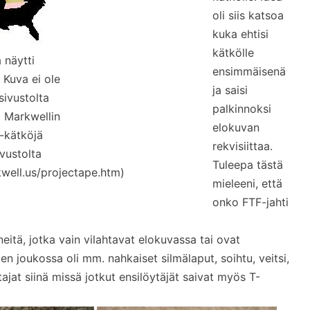
oli siis katsoa
kuka ehtisi
kätkölle
 näytti
ensimmäisenä
 Kuva ei ole
ja saisi
sivustolta
palkinnoksi
i Markwellin
elokuvan
 -kätköjä
rekvisiittaa.
vustolta
Tuleepa tästä
well.us/projectape.htm)
mieleeni, että
onko FTF-jahti
eitä, jotka vain vilahtavat elokuvassa tai ovat
iden joukossa oli mm. nahkaiset silmälaput, soihtu, veitsi,
tajat siinä missä jotkut ensilöytäjät saivat myös T-