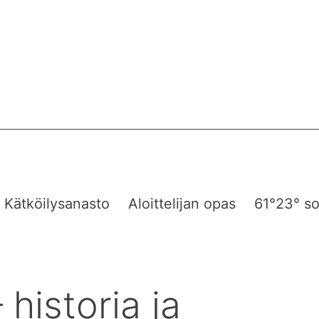
Kätköilysanasto
Aloittelijan opas
61°23° so
 historia ja