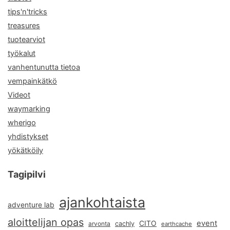
tips'n'tricks
treasures
tuotearviot
työkalut
vanhentunutta tietoa
vempainkätkö
Videot
waymarking
wherigo
yhdistykset
yökätköily
Tagipilvi
ajankohtaista
adventure lab
aloittelijan opas
event
CITO
arvonta
cachly
earthcache