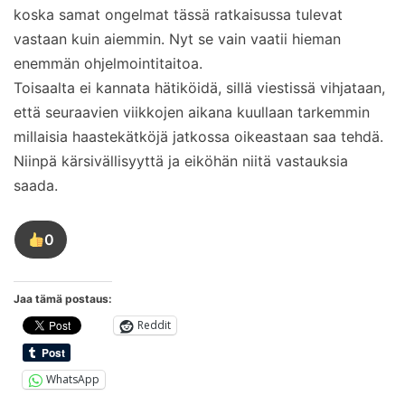
koska samat ongelmat tässä ratkaisussa tulevat
vastaan kuin aiemmin. Nyt se vain vaatii hieman
enemmän ohjelmointitaitoa.
Toisaalta ei kannata hätiköidä, sillä viestissä vihjataan,
että seuraavien viikkojen aikana kuullaan tarkemmin
millaisia haastekätköjä jatkossa oikeastaan saa tehdä.
Niinpä kärsivällisyyttä ja eiköhän niitä vastauksia
saada.
0
Tykkää
tästä
kirjoituksesta
Jaa tämä postaus:
Reddit
WhatsApp