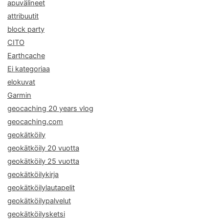
apuvälineet
attribuutit
block party
CITO
Earthcache
Ei kategoriaa
elokuvat
Garmin
geocaching 20 years vlog
geocaching.com
geokätköily
geokätköily 20 vuotta
geokätköily 25 vuotta
geokätköilykirja
geokätköilylautapelit
geokätköilypalvelut
geokätköilysketsi