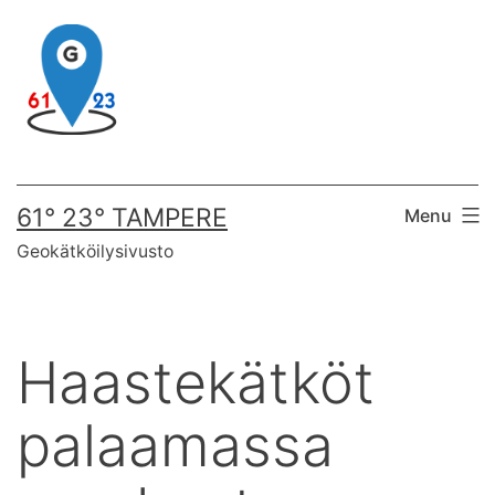
Skip
to
content
61° 23° TAMPERE
Menu
Geokätköilysivusto
Haastekätköt
palaamassa