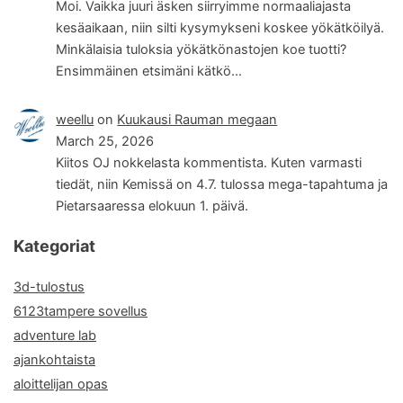
Moi. Vaikka juuri äsken siirryimme normaaliajasta
kesäaikaan, niin silti kysymykseni koskee yökätköilyä.
Minkälaisia tuloksia yökätkönastojen koe tuotti?
Ensimmäinen etsimäni kätkö…
weellu
on
Kuukausi Rauman megaan
March 25, 2026
Kiitos OJ nokkelasta kommentista. Kuten varmasti
tiedät, niin Kemissä on 4.7. tulossa mega-tapahtuma ja
Pietarsaaressa elokuun 1. päivä.
Kategoriat
3d-tulostus
6123tampere sovellus
adventure lab
ajankohtaista
aloittelijan opas