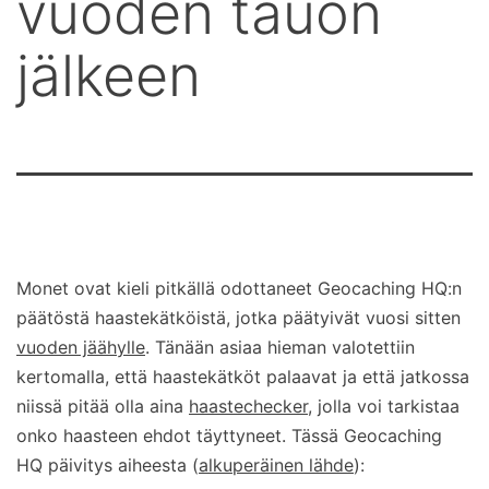
vuoden tauon
jälkeen
Monet ovat kieli pitkällä odottaneet Geocaching HQ:n
päätöstä haastekätköistä, jotka päätyivät vuosi sitten
vuoden jäähylle
. Tänään asiaa hieman valotettiin
kertomalla, että haastekätköt palaavat ja että jatkossa
niissä pitää olla aina
haastechecker
, jolla voi tarkistaa
onko haasteen ehdot täyttyneet. Tässä Geocaching
HQ päivitys aiheesta (
alkuperäinen lähde
):