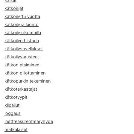
Kartat
kätköilijät
kätköily 15 vuotta
kätköily ja luonto
kätköily ulkomailla
kätköilyn historia
kätköilysovellukset
kätköilyvarusteet
kätkön etsiminen
kätkön piilottaminen
kätköpurkin tekeminen
kätkötarkastajat
kätkötyypit
kilpailut
loggaus
losttreasureofmaryhyde
matkalaiset