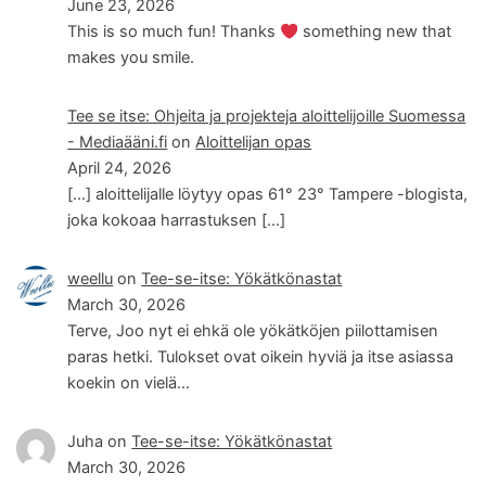
June 23, 2026
This is so much fun! Thanks
something new that
makes you smile.
Tee se itse: Ohjeita ja projekteja aloittelijoille Suomessa
- Mediaääni.fi
on
Aloittelijan opas
April 24, 2026
[…] aloittelijalle löytyy opas 61° 23° Tampere -blogista,
joka kokoaa harrastuksen […]
weellu
on
Tee-se-itse: Yökätkönastat
March 30, 2026
Terve, Joo nyt ei ehkä ole yökätköjen piilottamisen
paras hetki. Tulokset ovat oikein hyviä ja itse asiassa
koekin on vielä…
Juha
on
Tee-se-itse: Yökätkönastat
March 30, 2026