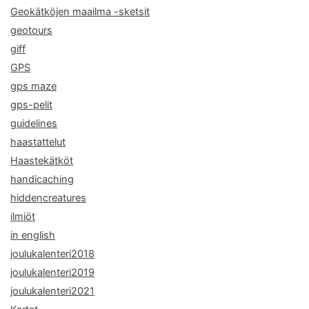
Geokätköjen maailma -sketsit
geotours
giff
GPS
gps maze
gps-pelit
guidelines
haastattelut
Haastekätköt
handicaching
hiddencreatures
ilmiöt
in english
joulukalenteri2018
joulukalenteri2019
joulukalenteri2021