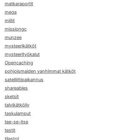
matkaraportit
mega
miitit
missiongc
munzee
mysteerikätköt
mysteerityökalut
Opencaching
pohjoismaiden vanhimmat kätköt
satelliittipaikannus
shareables
sketsit
talvikätköily
taskulamput
tee-se-itse
testit
tilastot