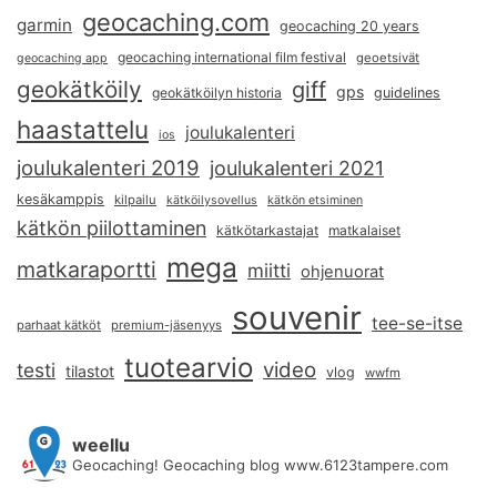
geocaching.com
garmin
geocaching 20 years
geocaching international film festival
geoetsivät
geocaching app
geokätköily
giff
gps
geokätköilyn historia
guidelines
haastattelu
joulukalenteri
ios
joulukalenteri 2019
joulukalenteri 2021
kesäkamppis
kilpailu
kätköilysovellus
kätkön etsiminen
kätkön piilottaminen
kätkötarkastajat
matkalaiset
mega
matkaraportti
miitti
ohjenuorat
souvenir
tee-se-itse
parhaat kätköt
premium-jäsenyys
tuotearvio
video
testi
tilastot
vlog
wwfm
weellu
Geocaching! Geocaching blog www.6123tampere.com