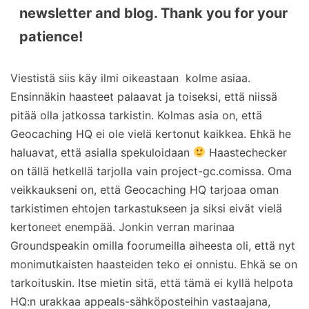
newsletter and blog. Thank you for your
patience!
Viestistä siis käy ilmi oikeastaan kolme asiaa.
Ensinnäkin haasteet palaavat ja toiseksi, että niissä
pitää olla jatkossa tarkistin. Kolmas asia on, että
Geocaching HQ ei ole vielä kertonut kaikkea. Ehkä he
haluavat, että asialla spekuloidaan
Haastechecker
on tällä hetkellä tarjolla vain project-gc.comissa. Oma
veikkaukseni on, että Geocaching HQ tarjoaa oman
tarkistimen ehtojen tarkastukseen ja siksi eivät vielä
kertoneet enempää. Jonkin verran marinaa
Groundspeakin omilla foorumeilla aiheesta oli, että nyt
monimutkaisten haasteiden teko ei onnistu. Ehkä se on
tarkoituskin. Itse mietin sitä, että tämä ei kyllä helpota
HQ:n urakkaa appeals-sähköposteihin vastaajana,