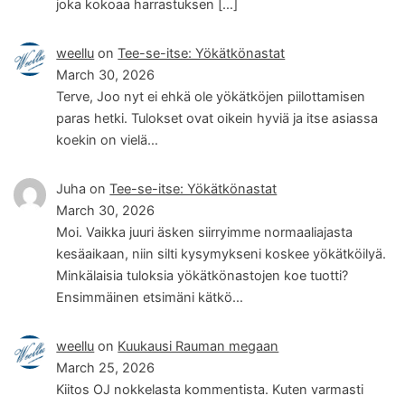
joka kokoaa harrastuksen […]
weellu
on
Tee-se-itse: Yökätkönastat
March 30, 2026
Terve, Joo nyt ei ehkä ole yökätköjen piilottamisen
paras hetki. Tulokset ovat oikein hyviä ja itse asiassa
koekin on vielä…
Juha
on
Tee-se-itse: Yökätkönastat
March 30, 2026
Moi. Vaikka juuri äsken siirryimme normaaliajasta
kesäaikaan, niin silti kysymykseni koskee yökätköilyä.
Minkälaisia tuloksia yökätkönastojen koe tuotti?
Ensimmäinen etsimäni kätkö…
weellu
on
Kuukausi Rauman megaan
March 25, 2026
Kiitos OJ nokkelasta kommentista. Kuten varmasti