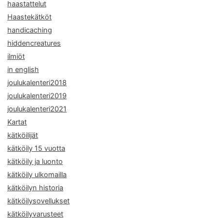
haastattelut
Haastekätköt
handicaching
hiddencreatures
ilmiöt
in english
joulukalenteri2018
joulukalenteri2019
joulukalenteri2021
Kartat
kätköilijät
kätköily 15 vuotta
kätköily ja luonto
kätköily ulkomailla
kätköilyn historia
kätköilysovellukset
kätköilyvarusteet