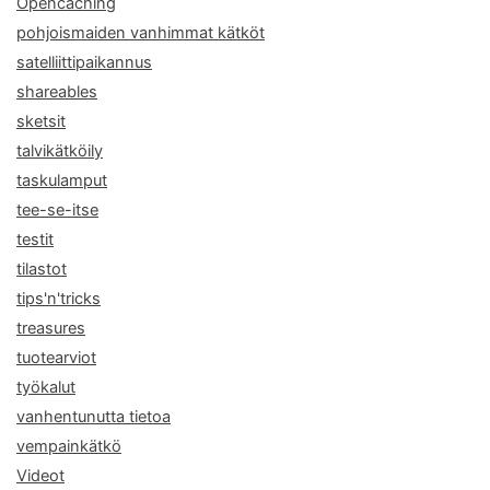
Opencaching
pohjoismaiden vanhimmat kätköt
satelliittipaikannus
shareables
sketsit
talvikätköily
taskulamput
tee-se-itse
testit
tilastot
tips'n'tricks
treasures
tuotearviot
työkalut
vanhentunutta tietoa
vempainkätkö
Videot