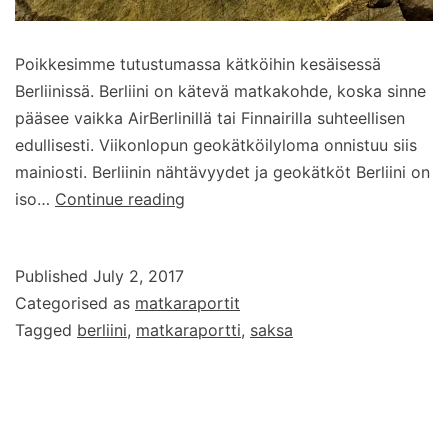
Poikkesimme tutustumassa kätköihin kesäisessä
Berliinissä. Berliini on kätevä matkakohde, koska sinne
pääsee vaikka AirBerlinillä tai Finnairilla suhteellisen
edullisesti. Viikonlopun geokätköilyloma onnistuu siis
mainiosti. Berliinin nähtävyydet ja geokätköt Berliini on
Berliinin
iso…
Continue reading
geokätköillä
Published
July 2, 2017
Categorised as
matkaraportit
Tagged
berliini
,
matkaraportti
,
saksa