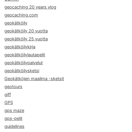
geocaching 20 years vlog
geocaching.com
geokätköily
geokätköily 20 vuotta
geokätköily 25 vuotta
geokätköilykirja
geokätköilylautapelit
geokätköilypalvelut
geokätköilysketsi
Geokätköjen maailma -sketsit
geotours
giff
GPS
gps maze
gps-pelit
guidelines