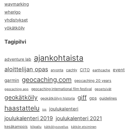
waymarking
wherigo
yhdistykset
yökätköily
Tagipilvi
ajankohtaista
adventure lab
aloittelijan opas
event
CITO
arvonta
cachly
earthcache
geocaching.com
garmin
geocaching 20 years
geocaching international film festival
geoetsivät
geocaching app
geokätköily
giff
gps
geokätköilyn historia
guidelines
haastattelu
joulukalenteri
ios
joulukalenteri 2019
joulukalenteri 2021
kesäkamppis
kilpailu
kätköilysovellus
kätkön etsiminen