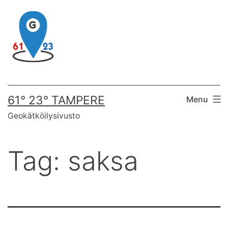
Skip
to
content
61° 23° TAMPERE
Menu
Geokätköilysivusto
Tag:
saksa