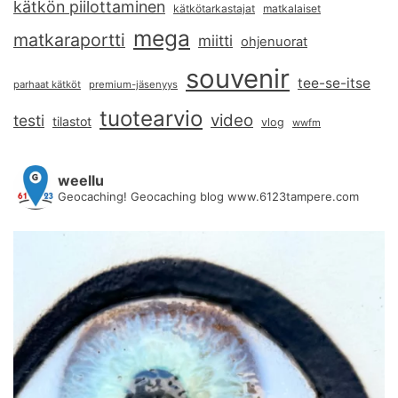
kätkön piilottaminen
kätkötarkastajat
matkalaiset
mega
matkaraportti
miitti
ohjenuorat
souvenir
tee-se-itse
parhaat kätköt
premium-jäsenyys
tuotearvio
video
testi
tilastot
vlog
wwfm
weellu
Geocaching! Geocaching blog www.6123tampere.com