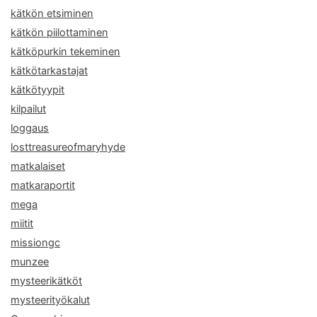
kätkön etsiminen
kätkön piilottaminen
kätköpurkin tekeminen
kätkötarkastajat
kätkötyypit
kilpailut
loggaus
losttreasureofmaryhyde
matkalaiset
matkaraportit
mega
miitit
missiongc
munzee
mysteerikätköt
mysteerityökalut