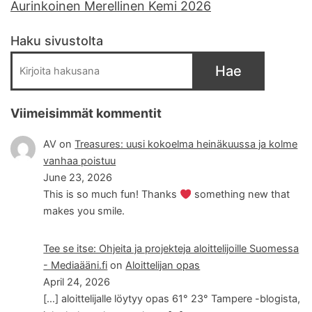
Aurinkoinen Merellinen Kemi 2026
Haku sivustolta
Hae
Viimeisimmät kommentit
AV
on
Treasures: uusi kokoelma heinäkuussa ja kolme
vanhaa poistuu
June 23, 2026
This is so much fun! Thanks
something new that
makes you smile.
Tee se itse: Ohjeita ja projekteja aloittelijoille Suomessa
- Mediaääni.fi
on
Aloittelijan opas
April 24, 2026
[…] aloittelijalle löytyy opas 61° 23° Tampere -blogista,