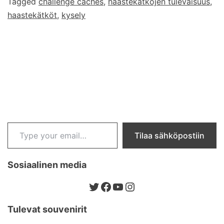
Tagged
challenge caches
,
haastekätköjen tulevaisuus
,
haastekätköt
,
kysely
Type your email…
Tilaa sähköpostiin
Sosiaalinen media
Twitter
Facebook
YouTube
Instagram
Tulevat souvenirit