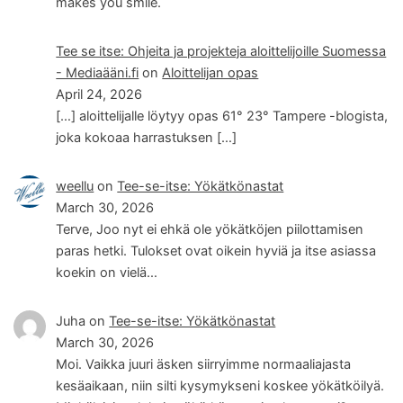
makes you smile.
Tee se itse: Ohjeita ja projekteja aloittelijoille Suomessa
- Mediaääni.fi
on
Aloittelijan opas
April 24, 2026
[…] aloittelijalle löytyy opas 61° 23° Tampere -blogista,
joka kokoaa harrastuksen […]
weellu
on
Tee-se-itse: Yökätkönastat
March 30, 2026
Terve, Joo nyt ei ehkä ole yökätköjen piilottamisen
paras hetki. Tulokset ovat oikein hyviä ja itse asiassa
koekin on vielä…
Juha
on
Tee-se-itse: Yökätkönastat
March 30, 2026
Moi. Vaikka juuri äsken siirryimme normaaliajasta
kesäaikaan, niin silti kysymykseni koskee yökätköilyä.