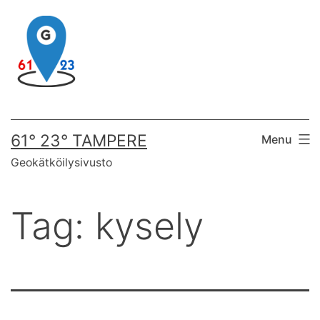
Skip
to
content
61° 23° TAMPERE
Menu
Geokätköilysivusto
Tag:
kysely