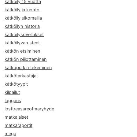
kätköily 15 vuotta
kätköily ja luonto
kätköily ulkomailla
kätköilyn historia
kätköilysovellukset
kätköilyvarusteet
kätkön etsiminen
kätkön piilottaminen
kätköpurkin tekeminen
kätkötarkastajat
kätkötyypit
kilpailut
loggaus
losttreasureofmaryhyde
matkalaiset
matkaraportit
mega