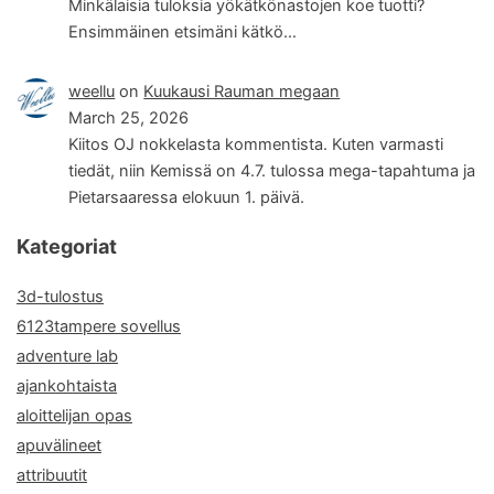
Minkälaisia tuloksia yökätkönastojen koe tuotti?
Ensimmäinen etsimäni kätkö…
weellu
on
Kuukausi Rauman megaan
March 25, 2026
Kiitos OJ nokkelasta kommentista. Kuten varmasti
tiedät, niin Kemissä on 4.7. tulossa mega-tapahtuma ja
Pietarsaaressa elokuun 1. päivä.
Kategoriat
3d-tulostus
6123tampere sovellus
adventure lab
ajankohtaista
aloittelijan opas
apuvälineet
attribuutit