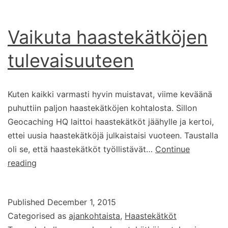
Vaikuta haastekätköjen
tulevaisuuteen
Kuten kaikki varmasti hyvin muistavat, viime keväänä
puhuttiin paljon haastekätköjen kohtalosta. Sillon
Geocaching HQ laittoi haastekätköt jäähylle ja kertoi,
ettei uusia haastekätköjä julkaistaisi vuoteen. Taustalla
oli se, että haastekätköt työllistävät…
Continue
Vaikuta
reading
haastekätköjen
tulevaisuuteen
Published
December 1, 2015
Categorised as
ajankohtaista
,
Haastekätköt