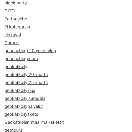
block party
CITO
Earthcache
Ei kategoriaa
elokuvat
Garmin
geocaching 20 years vlog
geocaching.com
geokätköily
geokätköily 20 vuotta
geokätköily 25 vuotta
geokätköilykirja
geokätköilylautapelit
geokätköilypalvelut
geokätköilysketsi
Geokätköjen maailma -sketsit
geotours