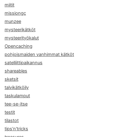
miitit
missiongc
munzee
mysteerikätköt
mysteerityökalut
Opencaching
pohjoismaiden vanhimmat kätköt
satelliittipaikannus
shareables
sketsit
talvikätköily
taskulamput
tee-se-itse
testit
tilastot
tips'n'tricks
treasures