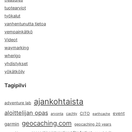
tuotearviot
työkalut
vanhentunutta tietoa
vempainkätkö
Videot
waymarking
wherigo
yhdistykset
yökätköily
Tagipilvi
ajankohtaista
adventure lab
aloittelijan opas
event
CITO
arvonta
cachly
earthcache
geocaching.com
garmin
geocaching 20 years