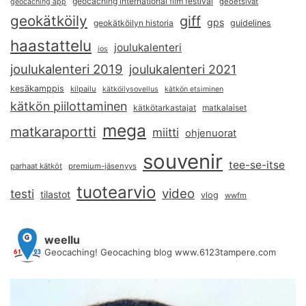
geocaching international film festival
geoetsivät
geocaching app
geokätköily
giff
gps
geokätköilyn historia
guidelines
haastattelu
joulukalenteri
ios
joulukalenteri 2019
joulukalenteri 2021
kesäkamppis
kilpailu
kätköilysovellus
kätkön etsiminen
kätkön piilottaminen
kätkötarkastajat
matkalaiset
mega
matkaraportti
miitti
ohjenuorat
souvenir
tee-se-itse
parhaat kätköt
premium-jäsenyys
tuotearvio
video
testi
tilastot
vlog
wwfm
weellu
Geocaching! Geocaching blog www.6123tampere.com