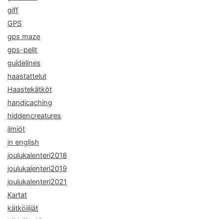
giff
GPS
gps maze
gps-pelit
guidelines
haastattelut
Haastekätköt
handicaching
hiddencreatures
ilmiöt
in english
joulukalenteri2018
joulukalenteri2019
joulukalenteri2021
Kartat
kätköilijät