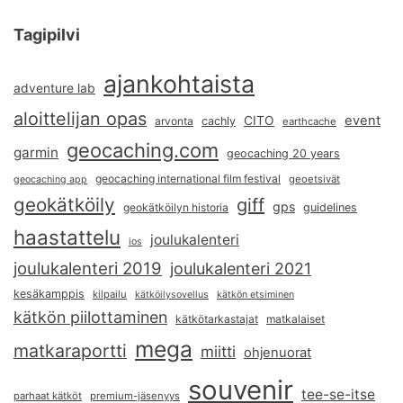
Tagipilvi
ajankohtaista
adventure lab
aloittelijan opas
event
CITO
arvonta
cachly
earthcache
geocaching.com
garmin
geocaching 20 years
geocaching international film festival
geoetsivät
geocaching app
geokätköily
giff
gps
geokätköilyn historia
guidelines
haastattelu
joulukalenteri
ios
joulukalenteri 2019
joulukalenteri 2021
kesäkamppis
kilpailu
kätköilysovellus
kätkön etsiminen
kätkön piilottaminen
kätkötarkastajat
matkalaiset
mega
matkaraportti
miitti
ohjenuorat
souvenir
tee-se-itse
parhaat kätköt
premium-jäsenyys