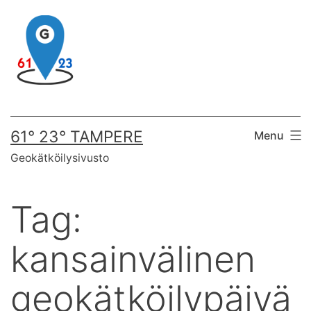
Skip
to
content
61° 23° TAMPERE
Menu
Geokätköilysivusto
Tag:
kansainvälinen
geokätköilypäivä