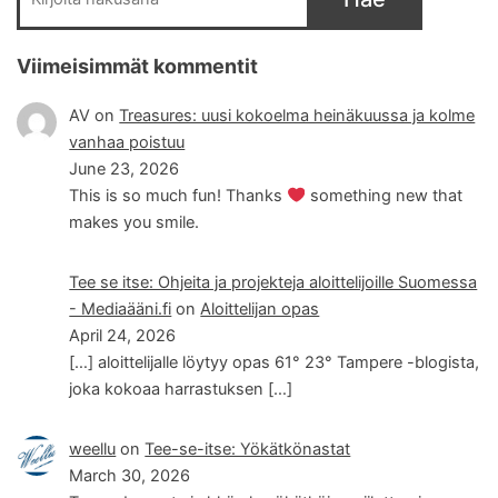
Viimeisimmät kommentit
AV
on
Treasures: uusi kokoelma heinäkuussa ja kolme
vanhaa poistuu
June 23, 2026
This is so much fun! Thanks
something new that
makes you smile.
Tee se itse: Ohjeita ja projekteja aloittelijoille Suomessa
- Mediaääni.fi
on
Aloittelijan opas
April 24, 2026
[…] aloittelijalle löytyy opas 61° 23° Tampere -blogista,
joka kokoaa harrastuksen […]
weellu
on
Tee-se-itse: Yökätkönastat
March 30, 2026