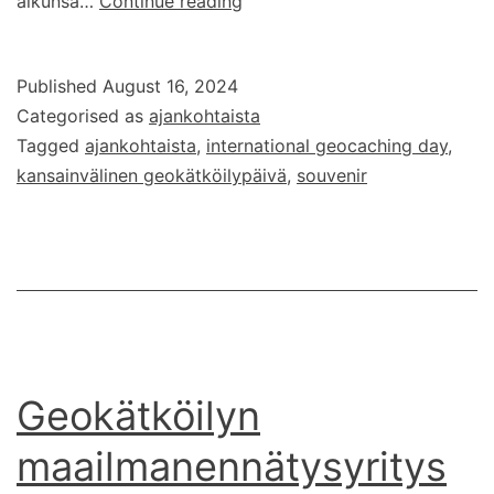
Kansainvälinen
alkunsa…
Continue reading
geokätköilypäivä
17.8.2024
Published
August 16, 2024
Categorised as
ajankohtaista
Tagged
ajankohtaista
,
international geocaching day
,
kansainvälinen geokätköilypäivä
,
souvenir
Geokätköilyn
maailmanennätysyritys