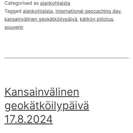
Categorised as
ajankohtaista
kaksi
Tagged
ajankohtaista
,
international geocaching day
,
souveniria
kansainvälinen geokätköilypäivä
,
kätkön piilotus
,
souvenir
Kansainvälinen
geokätköilypäivä
17.8.2024