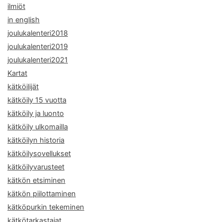
ilmiöt
in english
joulukalenteri2018
joulukalenteri2019
joulukalenteri2021
Kartat
kätköilijät
kätköily 15 vuotta
kätköily ja luonto
kätköily ulkomailla
kätköilyn historia
kätköilysovellukset
kätköilyvarusteet
kätkön etsiminen
kätkön piilottaminen
kätköpurkin tekeminen
kätkötarkastajat