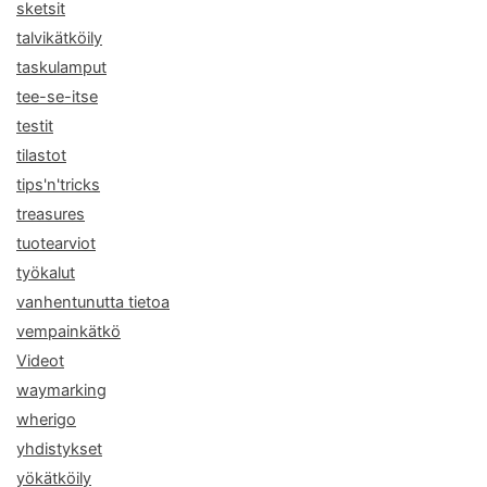
sketsit
talvikätköily
taskulamput
tee-se-itse
testit
tilastot
tips'n'tricks
treasures
tuotearviot
työkalut
vanhentunutta tietoa
vempainkätkö
Videot
waymarking
wherigo
yhdistykset
yökätköily