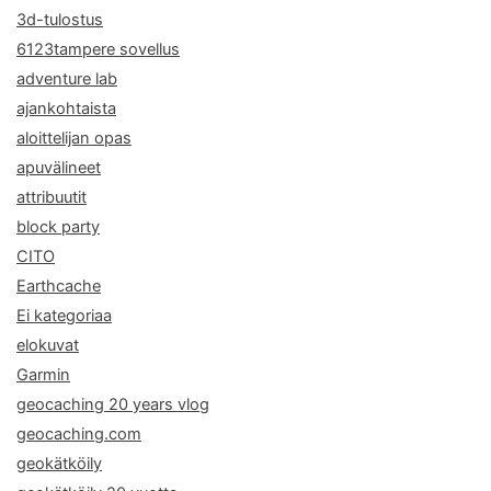
3d-tulostus
6123tampere sovellus
adventure lab
ajankohtaista
aloittelijan opas
apuvälineet
attribuutit
block party
CITO
Earthcache
Ei kategoriaa
elokuvat
Garmin
geocaching 20 years vlog
geocaching.com
geokätköily