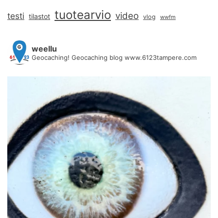
tuotearvio
video
testi
tilastot
vlog
wwfm
weellu
Geocaching! Geocaching blog www.6123tampere.com