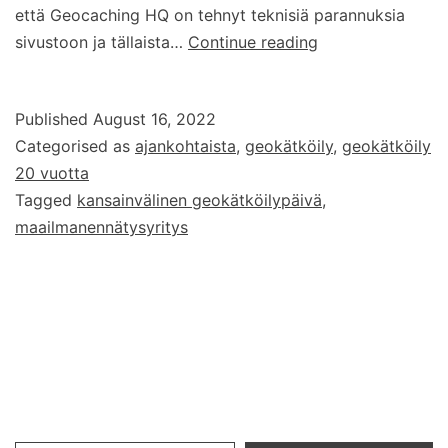
että Geocaching HQ on tehnyt teknisiä parannuksia
Geokätköilyn
sivustoon ja tällaista…
Continue reading
maailmanennätys
20.8.
Published
August 16, 2022
2022
Categorised as
ajankohtaista
,
geokätköily
,
geokätköily
20 vuotta
Tagged
kansainvälinen geokätköilypäivä
,
maailmanennätysyritys
Type your email…