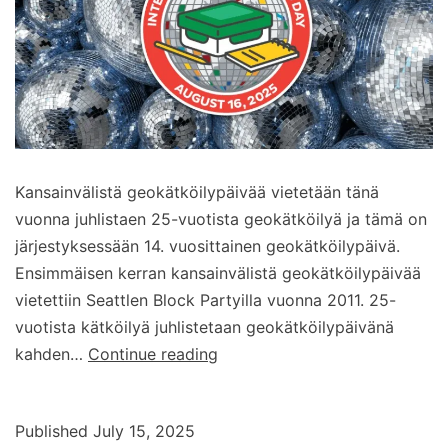
Kansainvälistä geokätköilypäivää vietetään tänä
vuonna juhlistaen 25-vuotista geokätköilyä ja tämä on
järjestyksessään 14. vuosittainen geokätköilypäivä.
Ensimmäisen kerran kansainvälistä geokätköilypäivää
vietettiin Seattlen Block Partyilla vuonna 2011. 25-
vuotista kätköilyä juhlistetaan geokätköilypäivänä
Kansainvälinen
kahden…
Continue reading
geokätköilypäivä
2025
Published
July 15, 2025
–