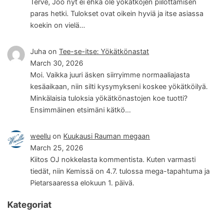
Terve, Joo nyt ei ehkä ole yökätköjen piilottamisen
paras hetki. Tulokset ovat oikein hyviä ja itse asiassa
koekin on vielä…
Juha
on
Tee-se-itse: Yökätkönastat
March 30, 2026
Moi. Vaikka juuri äsken siirryimme normaaliajasta
kesäaikaan, niin silti kysymykseni koskee yökätköilyä.
Minkälaisia tuloksia yökätkönastojen koe tuotti?
Ensimmäinen etsimäni kätkö…
weellu
on
Kuukausi Rauman megaan
March 25, 2026
Kiitos OJ nokkelasta kommentista. Kuten varmasti
tiedät, niin Kemissä on 4.7. tulossa mega-tapahtuma ja
Pietarsaaressa elokuun 1. päivä.
Kategoriat