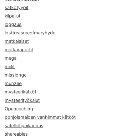
kätkötyypit
kilpailut
loggaus
losttreasureofmaryhyde
matkalaiset
matkaraportit
mega
miitit
missiongc
munzee
mysteerikätköt
mysteerityökalut
Opencaching
pohjoismaiden vanhimmat kätköt
satelliittipaikannus
shareables