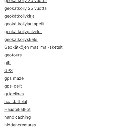
geokätköily 20 vuotta
geokätköily 25 vuotta
geokätköilykirja
geokätköilylautapelit
geokätköilypalvelut
geokätköilysketsi
Geokätköjen maailma -sketsit
geotours
giff
GPS
gps maze
gps-pelit
guidelines
haastattelut
Haastekätköt
handicaching
hiddencreatures