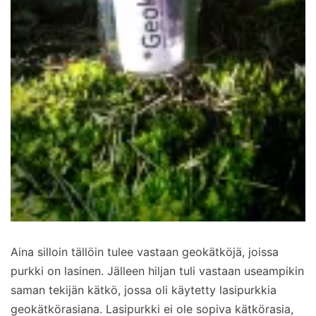
Aina silloin tällöin tulee vastaan geokätköjä, joissa
purkki on lasinen. Jälleen hiljan tuli vastaan useampikin
saman tekijän kätkö, jossa oli käytetty lasipurkkia
geokätkörasiana. Lasipurkki ei ole sopiva kätkörasia,