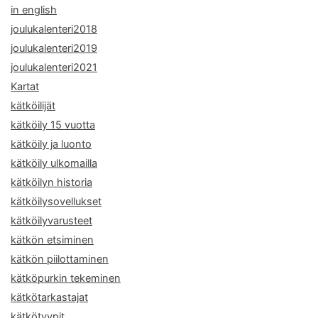
in english
joulukalenteri2018
joulukalenteri2019
joulukalenteri2021
Kartat
kätköilijät
kätköily 15 vuotta
kätköily ja luonto
kätköily ulkomailla
kätköilyn historia
kätköilysovellukset
kätköilyvarusteet
kätkön etsiminen
kätkön piilottaminen
kätköpurkin tekeminen
kätkötarkastajat
kätkötyypit