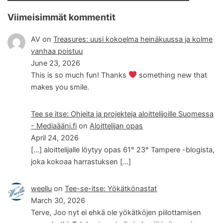
Viimeisimmät kommentit
AV
on
Treasures: uusi kokoelma heinäkuussa ja kolme
vanhaa poistuu
June 23, 2026
This is so much fun! Thanks
something new that
makes you smile.
Tee se itse: Ohjeita ja projekteja aloittelijoille Suomessa
- Mediaääni.fi
on
Aloittelijan opas
April 24, 2026
[…] aloittelijalle löytyy opas 61° 23° Tampere -blogista,
joka kokoaa harrastuksen […]
weellu
on
Tee-se-itse: Yökätkönastat
March 30, 2026
Terve, Joo nyt ei ehkä ole yökätköjen piilottamisen