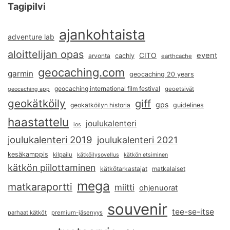
Tagipilvi
ajankohtaista
adventure lab
aloittelijan opas
event
CITO
arvonta
cachly
earthcache
geocaching.com
garmin
geocaching 20 years
geocaching international film festival
geoetsivät
geocaching app
geokätköily
giff
gps
geokätköilyn historia
guidelines
haastattelu
joulukalenteri
ios
joulukalenteri 2019
joulukalenteri 2021
kesäkamppis
kilpailu
kätköilysovellus
kätkön etsiminen
kätkön piilottaminen
kätkötarkastajat
matkalaiset
mega
matkaraportti
miitti
ohjenuorat
souvenir
tee-se-itse
parhaat kätköt
premium-jäsenyys