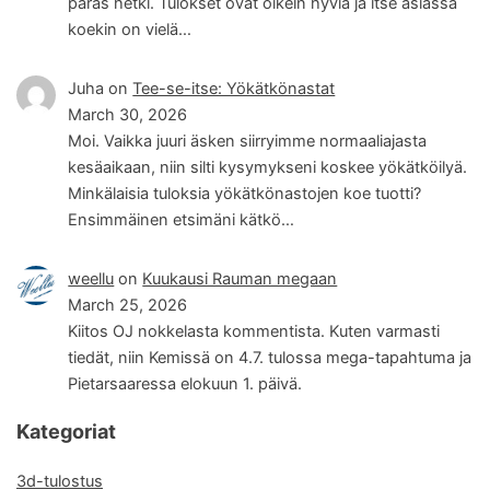
paras hetki. Tulokset ovat oikein hyviä ja itse asiassa
koekin on vielä…
Juha
on
Tee-se-itse: Yökätkönastat
March 30, 2026
Moi. Vaikka juuri äsken siirryimme normaaliajasta
kesäaikaan, niin silti kysymykseni koskee yökätköilyä.
Minkälaisia tuloksia yökätkönastojen koe tuotti?
Ensimmäinen etsimäni kätkö…
weellu
on
Kuukausi Rauman megaan
March 25, 2026
Kiitos OJ nokkelasta kommentista. Kuten varmasti
tiedät, niin Kemissä on 4.7. tulossa mega-tapahtuma ja
Pietarsaaressa elokuun 1. päivä.
Kategoriat
3d-tulostus