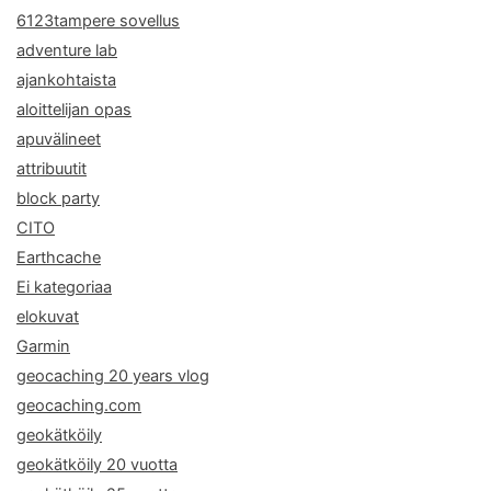
6123tampere sovellus
adventure lab
ajankohtaista
aloittelijan opas
apuvälineet
attribuutit
block party
CITO
Earthcache
Ei kategoriaa
elokuvat
Garmin
geocaching 20 years vlog
geocaching.com
geokätköily
geokätköily 20 vuotta