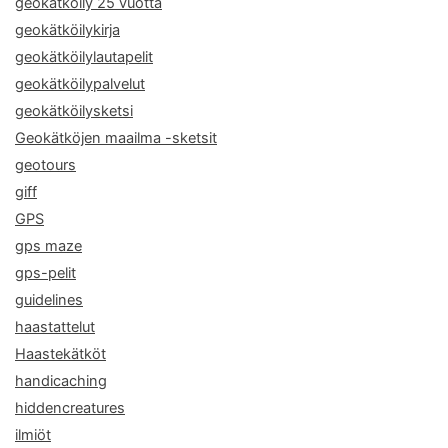
geokätköily 25 vuotta
geokätköilykirja
geokätköilylautapelit
geokätköilypalvelut
geokätköilysketsi
Geokätköjen maailma -sketsit
geotours
giff
GPS
gps maze
gps-pelit
guidelines
haastattelut
Haastekätköt
handicaching
hiddencreatures
ilmiöt