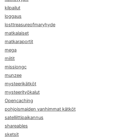
kilpailut
loggaus
losttreasureofmaryhyde
matkalaiset
matkaraportit
mega
miitit
missiongc
munzee
mysteerikätköt
mysteerityökalut
Opencaching
pohjoismaiden vanhimmat kätköt
satelliittipaikannus
shareables
sketsit