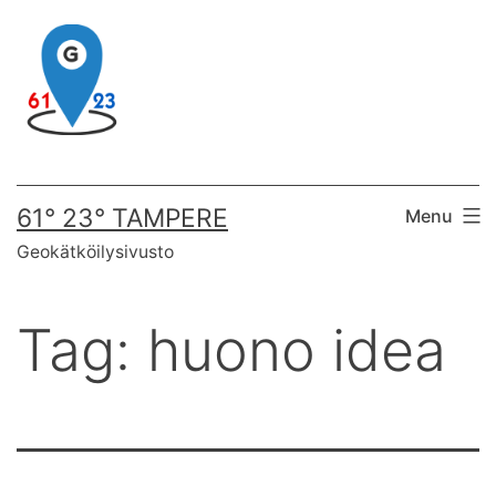
Skip
to
content
61° 23° TAMPERE
Menu
Geokätköilysivusto
Tag:
huono idea