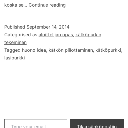
Lasipurkki
koska se…
Continue reading
on
huono
Published
September 14, 2014
kätköpurkki
Categorised as
aloittelijan opas
,
kätköpurkin
tekeminen
Tagged
huono idea
,
kätkön piilottaminen
,
kätköpurkki
,
lasipurkki
Type your email…
Tilaa sähköpostiin