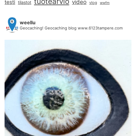
tuotearvio
video
testi
tilastot
vlog
wwfm
weellu
Geocaching! Geocaching blog www.6123tampere.com