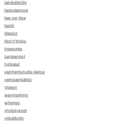
talvikätköily
taskulamput
tee-se-itse
testit
tilastot
tips'n'tricks
treasures
tuotearviot
työkalut
vanhentunutta tietoa
vempainkätkö
Videot
waymarking
wherigo
yhdistykset
yökätköily