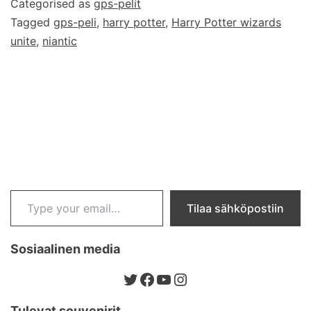
Categorised as
gps-pelit
paikannukseen
Tagged
gps-peli
,
harry potter
,
Harry Potter wizards
perustuva
unite
,
niantic
Harry
Potter:
Wizards
Unite
-
peli
Type your email…
Tilaa sähköpostiin
Sosiaalinen media
Twitter
Facebook
YouTube
Instagram
Tulevat souvenirit