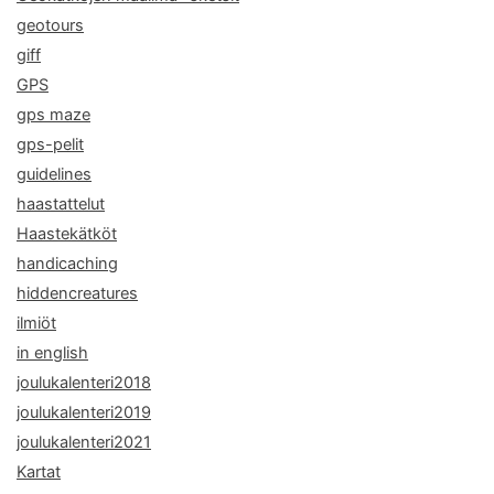
geotours
giff
GPS
gps maze
gps-pelit
guidelines
haastattelut
Haastekätköt
handicaching
hiddencreatures
ilmiöt
in english
joulukalenteri2018
joulukalenteri2019
joulukalenteri2021
Kartat