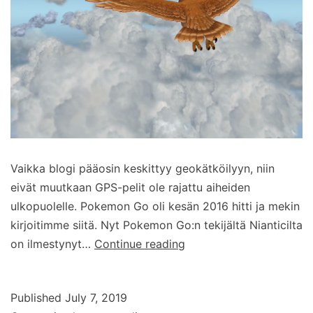
Vaikka blogi pääosin keskittyy geokätköilyyn, niin
eivät muutkaan GPS-pelit ole rajattu aiheiden
ulkopuolelle. Pokemon Go oli kesän 2016 hitti ja mekin
kirjoitimme siitä. Nyt Pokemon Go:n tekijältä Nianticilta
Velhot
on ilmestynyt…
Continue reading
yhtykää!
Testissä
Published
July 7, 2019
Nianticin