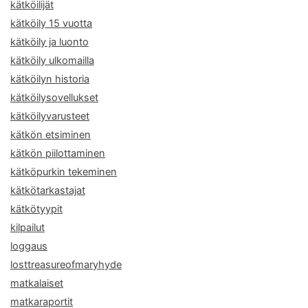
kätköilijät
kätköily 15 vuotta
kätköily ja luonto
kätköily ulkomailla
kätköilyn historia
kätköilysovellukset
kätköilyvarusteet
kätkön etsiminen
kätkön piilottaminen
kätköpurkin tekeminen
kätkötarkastajat
kätkötyypit
kilpailut
loggaus
losttreasureofmaryhyde
matkalaiset
matkaraportit