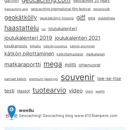
garmin
geocaching 20 years
geocaching international film festival
geoetsivät
geocaching app
geokätköily
giff
gps
geokätköilyn historia
guidelines
haastattelu
joulukalenteri
ios
joulukalenteri 2019
joulukalenteri 2021
kesäkamppis
kilpailu
kätköilysovellus
kätkön etsiminen
kätkön piilottaminen
kätkötarkastajat
matkalaiset
mega
matkaraportti
miitti
ohjenuorat
souvenir
tee-se-itse
parhaat kätköt
premium-jäsenyys
tuotearvio
video
testi
tilastot
vlog
wwfm
weellu
Geocaching! Geocaching blog www.6123tampere.com