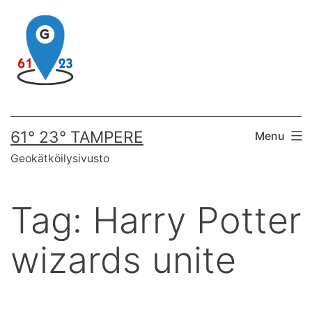
Skip
to
content
61° 23° TAMPERE
Menu
Geokätköilysivusto
Tag:
Harry Potter
wizards unite