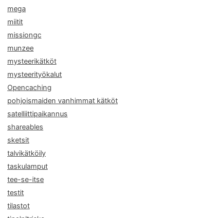
mega
miitit
missiongc
munzee
mysteerikätköt
mysteerityökalut
Opencaching
pohjoismaiden vanhimmat kätköt
satelliittipaikannus
shareables
sketsit
talvikätköily
taskulamput
tee-se-itse
testit
tilastot