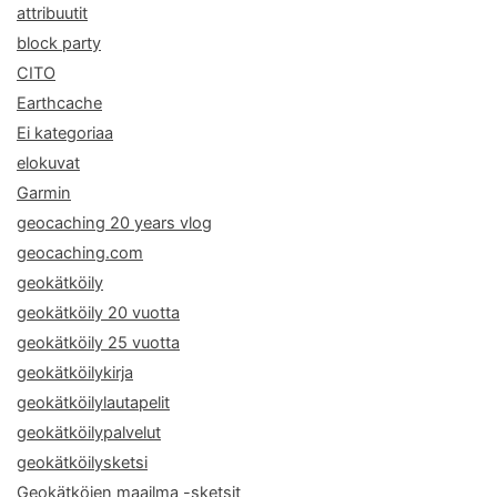
attribuutit
block party
CITO
Earthcache
Ei kategoriaa
elokuvat
Garmin
geocaching 20 years vlog
geocaching.com
geokätköily
geokätköily 20 vuotta
geokätköily 25 vuotta
geokätköilykirja
geokätköilylautapelit
geokätköilypalvelut
geokätköilysketsi
Geokätköjen maailma -sketsit