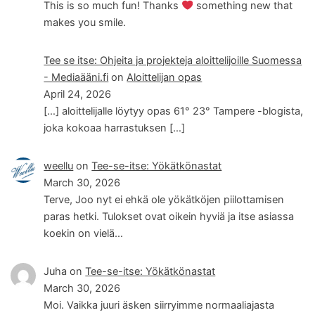
This is so much fun! Thanks
something new that
makes you smile.
Tee se itse: Ohjeita ja projekteja aloittelijoille Suomessa
- Mediaääni.fi
on
Aloittelijan opas
April 24, 2026
[…] aloittelijalle löytyy opas 61° 23° Tampere -blogista,
joka kokoaa harrastuksen […]
weellu
on
Tee-se-itse: Yökätkönastat
March 30, 2026
Terve, Joo nyt ei ehkä ole yökätköjen piilottamisen
paras hetki. Tulokset ovat oikein hyviä ja itse asiassa
koekin on vielä…
Juha
on
Tee-se-itse: Yökätkönastat
March 30, 2026
Moi. Vaikka juuri äsken siirryimme normaaliajasta