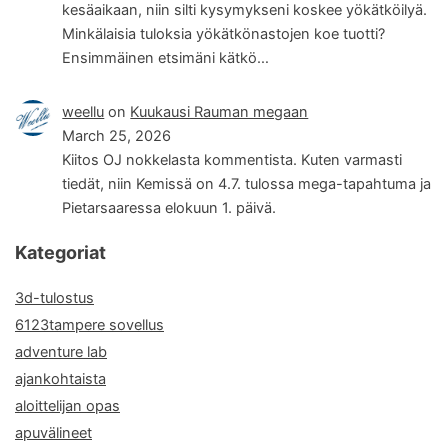
kesäaikaan, niin silti kysymykseni koskee yökätköilyä.
Minkälaisia tuloksia yökätkönastojen koe tuotti?
Ensimmäinen etsimäni kätkö…
weellu
on
Kuukausi Rauman megaan
March 25, 2026
Kiitos OJ nokkelasta kommentista. Kuten varmasti
tiedät, niin Kemissä on 4.7. tulossa mega-tapahtuma ja
Pietarsaaressa elokuun 1. päivä.
Kategoriat
3d-tulostus
6123tampere sovellus
adventure lab
ajankohtaista
aloittelijan opas
apuvälineet