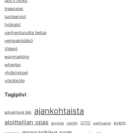
tips'n'tricks
treasures
tuotearviot
työkalut
vanhentunutta tietoa
vempainkätkö
Videot
waymarking
wherigo
yhdistykset
yökätköily
Tagipilvi
ajankohtaista
adventure lab
aloittelijan opas
event
CITO
arvonta
cachly
earthcache
geocaching.com