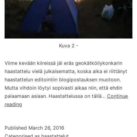
Kuva 2 -
Viime kevään kiireissä jäi eräs geokätköilykonkarin
haastattelu vielä julkaisematta, koska aika ei riittänyt
haastattelun editointiin blogipostauksen muotoon.
Mutta vihdoin löytyi sopivasti aikaa niin, että ehdin
palaamaan asiaan. Haastattelussa on tällä…
Continue
Haastattelussa
reading
pitkän
linjan
Published
March 26, 2016
geokätköilijä
Categorised as
haastattelut
eero