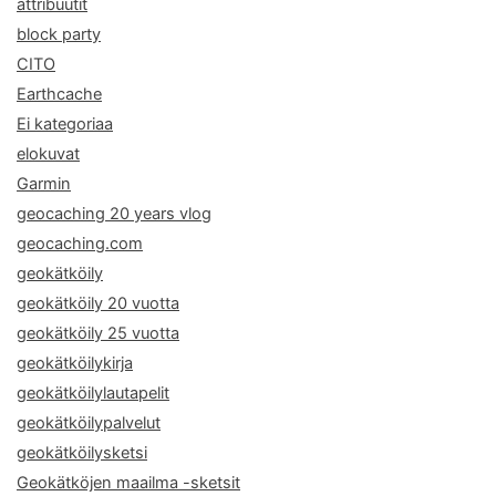
attribuutit
block party
CITO
Earthcache
Ei kategoriaa
elokuvat
Garmin
geocaching 20 years vlog
geocaching.com
geokätköily
geokätköily 20 vuotta
geokätköily 25 vuotta
geokätköilykirja
geokätköilylautapelit
geokätköilypalvelut
geokätköilysketsi
Geokätköjen maailma -sketsit