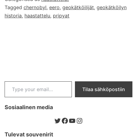
Tagged
chernobyl
,
eero
,
geokätköilijät
,
geokätköilyn
historia
,
haastattelu
,
pripyat
Type your email…
Tilaa sähköpostiin
Sosiaalinen media
Twitter
Facebook
YouTube
Instagram
Tulevat souvenirit