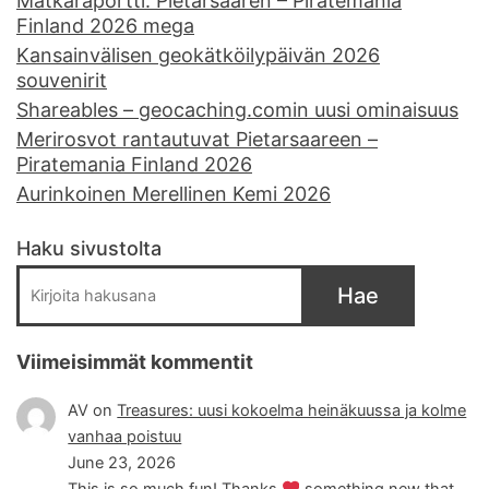
Matkaraportti: Pietarsaaren – Piratemania
Finland 2026 mega
Kansainvälisen geokätköilypäivän 2026
souvenirit
Shareables – geocaching.comin uusi ominaisuus
Merirosvot rantautuvat Pietarsaareen –
Piratemania Finland 2026
Aurinkoinen Merellinen Kemi 2026
Haku sivustolta
Hae
Viimeisimmät kommentit
AV
on
Treasures: uusi kokoelma heinäkuussa ja kolme
vanhaa poistuu
June 23, 2026
This is so much fun! Thanks
something new that