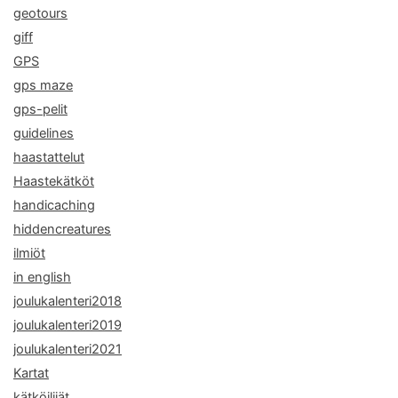
geotours
giff
GPS
gps maze
gps-pelit
guidelines
haastattelut
Haastekätköt
handicaching
hiddencreatures
ilmiöt
in english
joulukalenteri2018
joulukalenteri2019
joulukalenteri2021
Kartat
kätköilijät