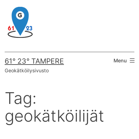
Skip
to
content
61° 23° TAMPERE
Menu
Geokätköilysivusto
Tag:
geokätköilijät