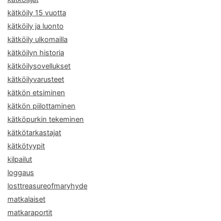
kätköily 15 vuotta
kätköily ja luonto
kätköily ulkomailla
kätköilyn historia
kätköilysovellukset
kätköilyvarusteet
kätkön etsiminen
kätkön piilottaminen
kätköpurkin tekeminen
kätkötarkastajat
kätkötyypit
kilpailut
loggaus
losttreasureofmaryhyde
matkalaiset
matkaraportit