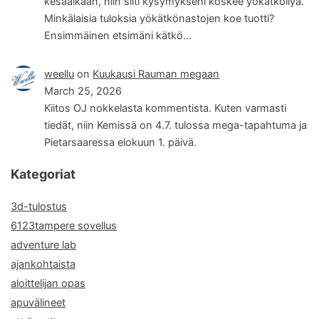
kesäaikaan, niin silti kysymykseni koskee yökätköilyä.
Minkälaisia tuloksia yökätkönastojen koe tuotti?
Ensimmäinen etsimäni kätkö…
weellu
on
Kuukausi Rauman megaan
March 25, 2026
Kiitos OJ nokkelasta kommentista. Kuten varmasti
tiedät, niin Kemissä on 4.7. tulossa mega-tapahtuma ja
Pietarsaaressa elokuun 1. päivä.
Kategoriat
3d-tulostus
6123tampere sovellus
adventure lab
ajankohtaista
aloittelijan opas
apuvälineet