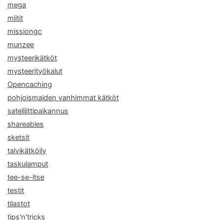
mega
miitit
missiongc
munzee
mysteerikätköt
mysteerityökalut
Opencaching
pohjoismaiden vanhimmat kätköt
satelliittipaikannus
shareables
sketsit
talvikätköily
taskulamput
tee-se-itse
testit
tilastot
tips'n'tricks