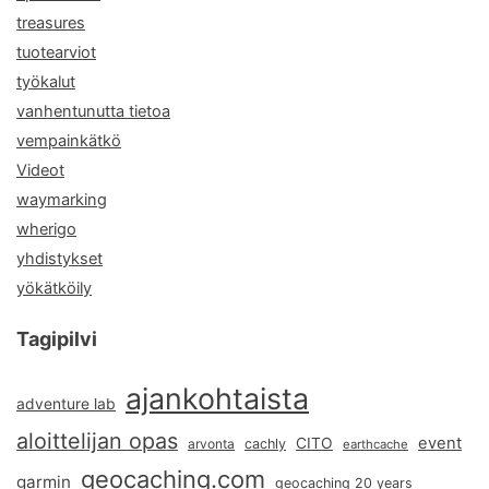
treasures
tuotearviot
työkalut
vanhentunutta tietoa
vempainkätkö
Videot
waymarking
wherigo
yhdistykset
yökätköily
Tagipilvi
ajankohtaista
adventure lab
aloittelijan opas
event
CITO
arvonta
cachly
earthcache
geocaching.com
garmin
geocaching 20 years