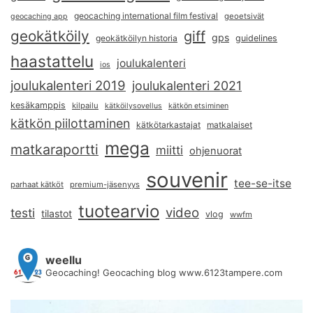
geocaching international film festival
geoetsivät
geocaching app
geokätköily
giff
gps
geokätköilyn historia
guidelines
haastattelu
joulukalenteri
ios
joulukalenteri 2019
joulukalenteri 2021
kesäkamppis
kilpailu
kätköilysovellus
kätkön etsiminen
kätkön piilottaminen
kätkötarkastajat
matkalaiset
mega
matkaraportti
miitti
ohjenuorat
souvenir
tee-se-itse
parhaat kätköt
premium-jäsenyys
tuotearvio
video
testi
tilastot
vlog
wwfm
weellu
Geocaching! Geocaching blog www.6123tampere.com