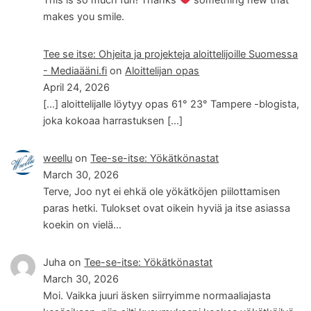
makes you smile.
Tee se itse: Ohjeita ja projekteja aloittelijoille Suomessa
- Mediaääni.fi
on
Aloittelijan opas
April 24, 2026
[…] aloittelijalle löytyy opas 61° 23° Tampere -blogista,
joka kokoaa harrastuksen […]
weellu
on
Tee-se-itse: Yökätkönastat
March 30, 2026
Terve, Joo nyt ei ehkä ole yökätköjen piilottamisen
paras hetki. Tulokset ovat oikein hyviä ja itse asiassa
koekin on vielä…
Juha
on
Tee-se-itse: Yökätkönastat
March 30, 2026
Moi. Vaikka juuri äsken siirryimme normaaliajasta